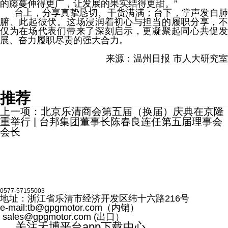
的藤蔓伸得更广，让发展的果实结得更甜。”
台上，分享真挚恳切、干货满满；台下，掌声发自肺
腑、此起彼伏。这场浸润着初心与担当的履职分享，不
仅为在场代表们带来了深刻启示，更凝聚起同心共促发
展、奋力履职尽责的强大合力。
来源：温州日报
市人大研究室
推荐
上一项：
北京乐清商会第五届（换届）庆典在京隆
重举行 | 台邦集团董事长陈春良连任第五届理事会
会长
0577-57155003
地址：浙江省乐清市经济开发区纬十六路216号
e-mail:
tb@gpgmotor.com
（内销）
sales@gpgmotor.com
(出口）
关注天博平台app下载中心