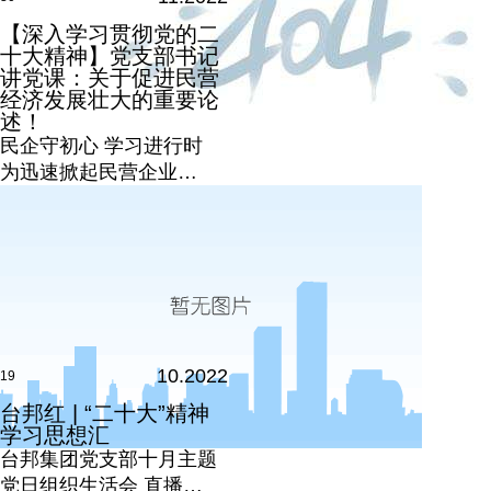
【深入学习贯彻党的二
十大精神】党支部书记
讲党课：关于促进民营
经济发展壮大的重要论
述！
民企守初心 学习进行时
为迅速掀起民营企业…
10.2022
19
台邦红 | “二十大”精神
学习思想汇
台邦集团党支部十月主题
党日组织生活会 直播…