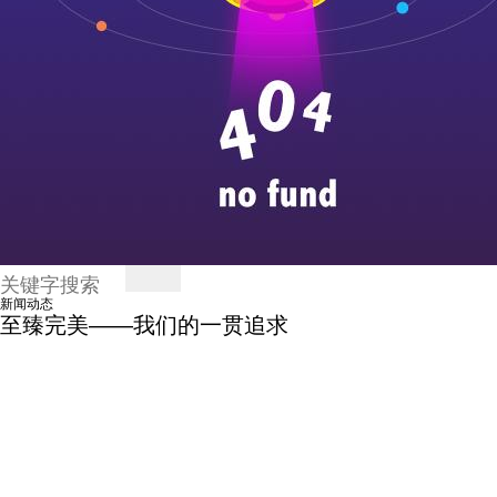
新闻动态
至臻完美——我们的一贯追求