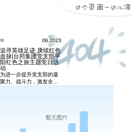
06.2023
30
追寻英雄足迹 庚续红色
血脉|台邦集团党支部平
阳红色之旅主题党日活
动
为进一步提升党支部的凝
聚力、战斗力，激发全…