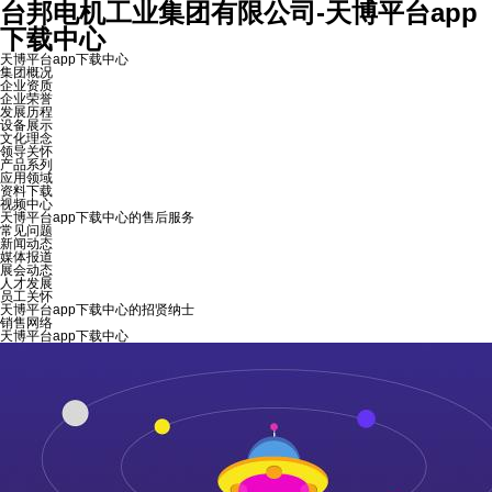
台邦电机工业集团有限公司-天博平台app
下载中心
天博平台app下载中心
集团概况
企业资质
企业荣誉
发展历程
设备展示
文化理念
领导关怀
产品系列
应用领域
资料下载
视频中心
天博平台app下载中心的售后服务
常见问题
新闻动态
媒体报道
展会动态
人才发展
员工关怀
天博平台app下载中心的招贤纳士
销售网络
天博平台app下载中心