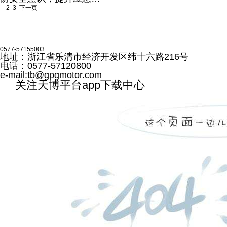
2
3
下一页
0577-57155003
地址：浙江省乐清市经济开发区纬十六路216号
电话：0577-57120800
e-mail:
tb@gpgmotor.com
关注天博平台app下载中心