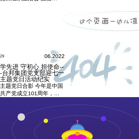
06.2022
29
学先进 守初心 担使命--
-台邦集团党支部迎七一
主题党日活动纪实
主题党日合影 今年是中国
共产党成立101周年，…