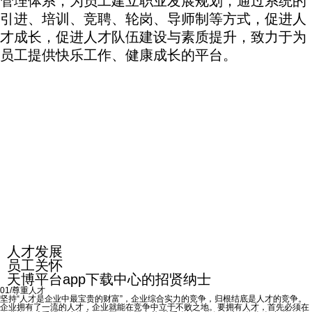
管理体系，为员工建立职业发展规划，通过系统的
引进、培训、竞聘、轮岗、导师制等方式，促进人
才成长，促进人才队伍建设与素质提升，致力于为
员工提供快乐工作、健康成长的平台。
人才发展
员工关怀
天博平台app下载中心的招贤纳士
01/
尊重人才
坚持“人才是企业中最宝贵的财富”，企业综合实力的竞争，归根结底是人才的竞争。
企业拥有了一流的人才，企业就能在竞争中立于不败之地。要拥有人才，首先必须在