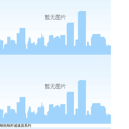
蜗轮蜗杆减速器系列