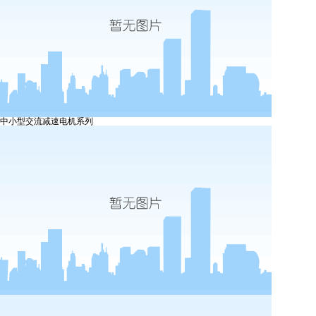
中小型交流减速电机系列