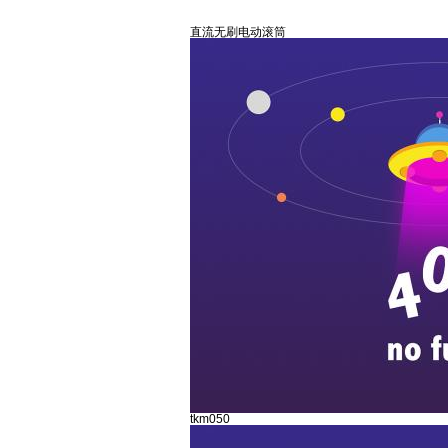
直流无刷电动滚筒
tkm050