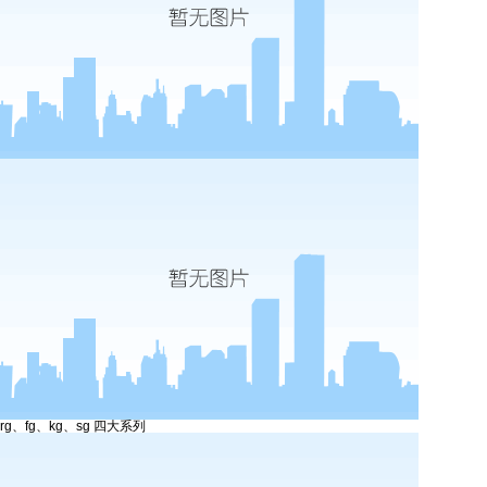
rg、fg、kg、sg 四大系列