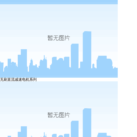
无刷直流减速电机系列