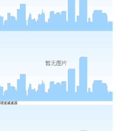
谐波减速器