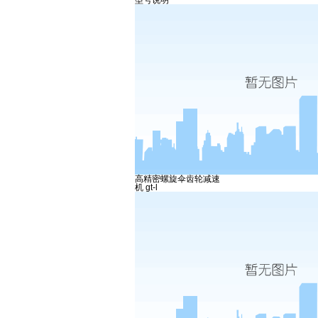
型号说明
高精密螺旋伞齿轮减速
机 gt-l