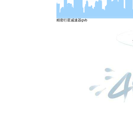
精密行星减速器gvb