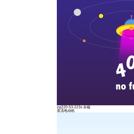
zyj220-53-223s 永磁
直流电动机