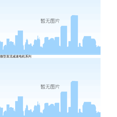
微型直流减速电机系列