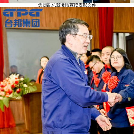
集团
副总裁凌陆宣读表彰文件