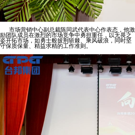
市场营销中心副总裁陈同武代表中心
作
表态，
他
激
励团队成员在激烈的市场竞争中勇担重任，以无畏之
姿开拓市场，如勇士般披荆斩棘、乘风破浪，同时坚
守保质保量、精益求精的工作准则。