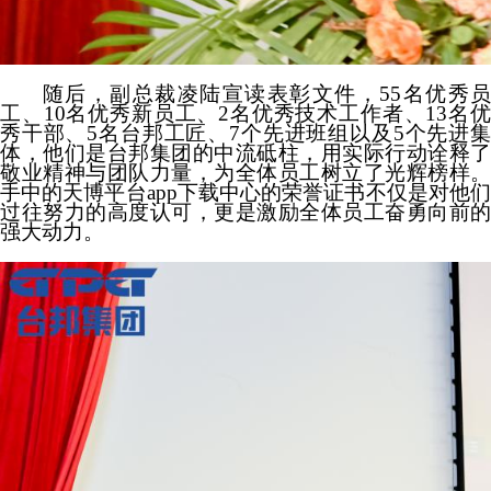
随后，副总裁凌陆宣读表彰文件，55名优秀员
工、10名优秀新员工、2名优秀技术工作者、13名优
秀干部、5名台邦工匠、7个先进班组以及5个先进集
体，他们是台邦集团的中流砥柱，用实际行动诠释了
敬业精神与团队力量，为全体员工树立了光辉榜样。
手中的天博平台app下载中心的荣誉证书不仅是对他们
过往努力的高度认可，更是激励全体员工奋勇向前的
强大动力。