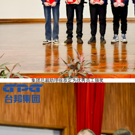
集团总裁助理徐恭定为优秀员工颁奖