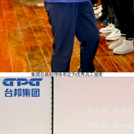
集团总裁助理徐恭定为优秀员工颁奖