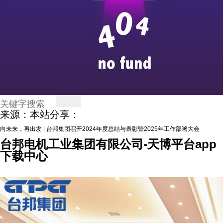
来源：本站
分享：
向未来，再出发 | 台邦集团召开2024年度总结与表彰暨2025年工作部署大会
台邦电机工业集团有限公司-天博平台app
下载中心