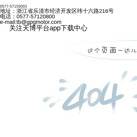
0577-57155003
地址：浙江省乐清市经济开发区纬十六路216号
电话：0577-57120800
e-mail:
tb@gpgmotor.com
关注天博平台app下载中心