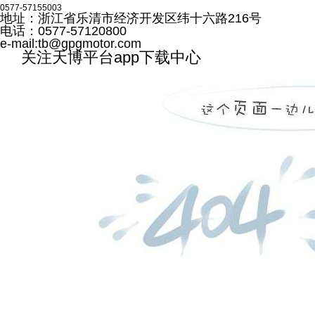
0577-57155003
地址：浙江省乐清市经济开发区纬十六路216号
电话：0577-57120800
e-mail:
tb@gpgmotor.com
关注天博平台app下载中心