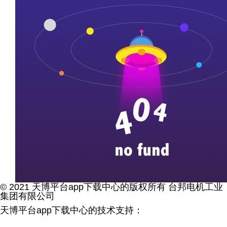
© 2021 天博平台app下载中心的版权所有 台邦电机工业
集团有限公司
天博平台app下载中心的技术支持：