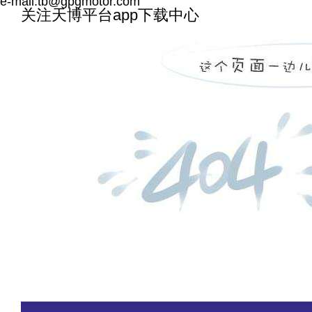
e-mail:
tb@gpgmotor.com
关注天博平台app下载中心