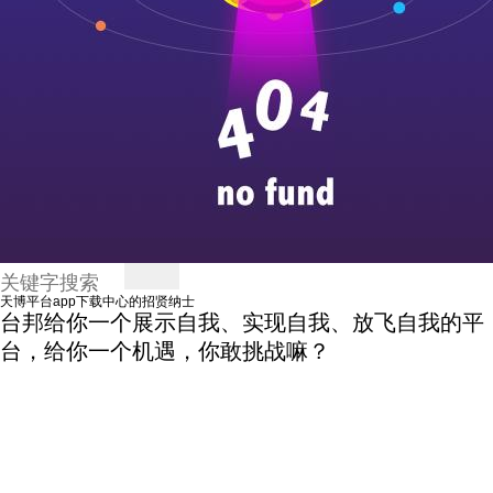
天博平台app下载中心的招贤纳士
台邦给你一个展示自我、实现自我、放飞自我的平
台，给你一个机遇，你敢挑战嘛？