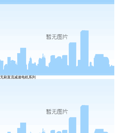
无刷直流减速电机系列