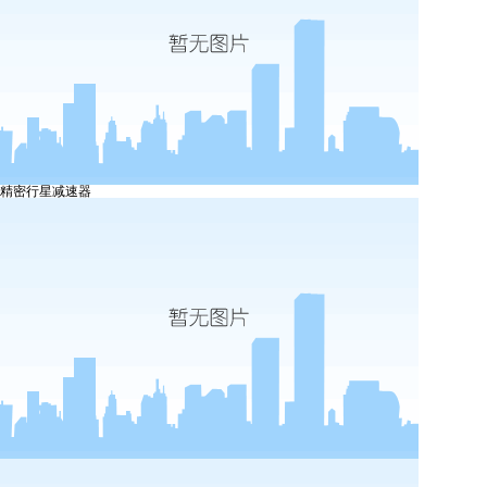
精密行星减速器