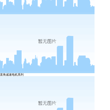
直角减速电机系列