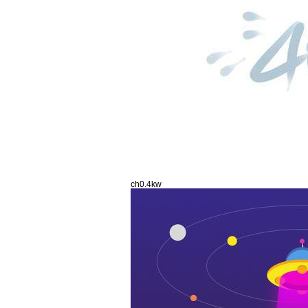
ch0.4kw