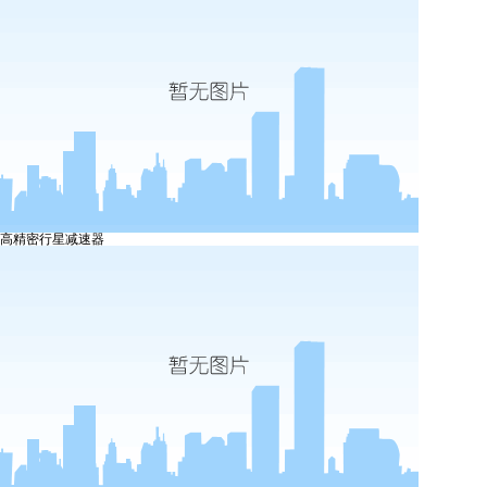
高精密行星减速器