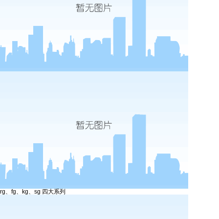
rg、fg、kg、sg 四大系列