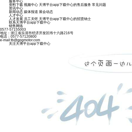
服务中心
资料下载
视频中心
天博平台app下载中心的售后服务
常见问题
资讯中心
新闻动态
媒体报道
展会动态
人才中心
人才发展
员工关怀
天博平台app下载中心的招贤纳士
联系天博平台app下载中心
销售网络
0577-57155003
地址：浙江省乐清市经济开发区纬十六路216号
电话：0577-57120800
e-mail:
tb@gpgmotor.com
关注天博平台app下载中心