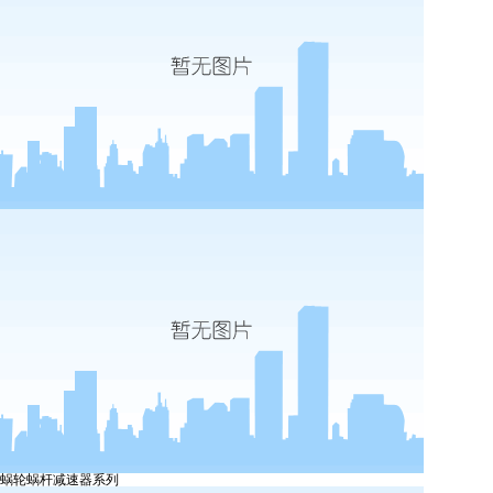
蜗轮蜗杆减速器系列