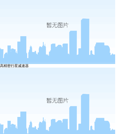
高精密行星减速器