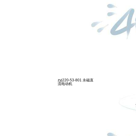
zyj220-53-801 永磁直
流电动机