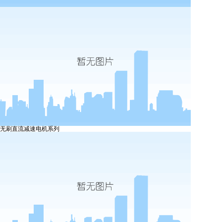
无刷直流减速电机系列