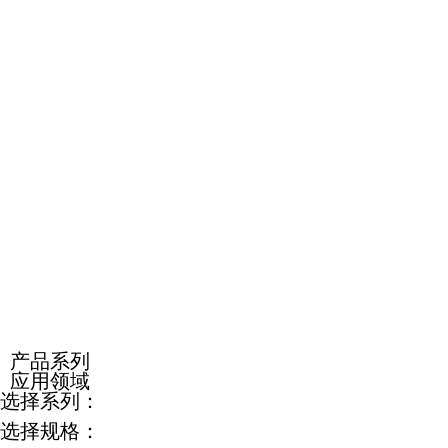
产品系列
应用领域
选择系列：
选择规格：