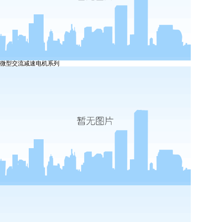
微型交流减速电机系列