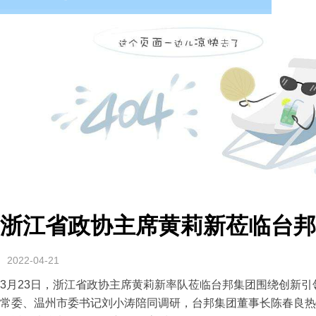
浙江省政协主席黄莉新莅临台邦
2022-04-21
3月23日，浙江省政协主席黄莉新率队莅临台邦集团围绕创新
常委、温州市委书记刘小涛陪同调研，台邦集团董事长陈春良热