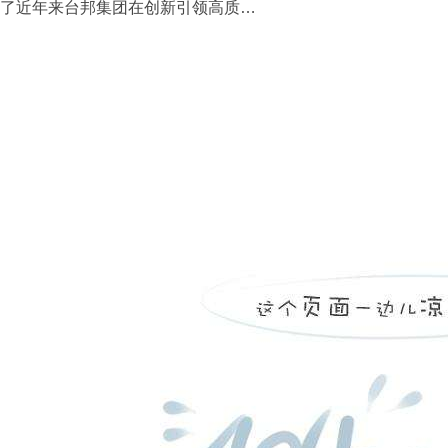
了近年来台邦集团在创新引领高质…