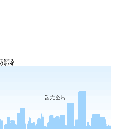
文化理念
领导关怀