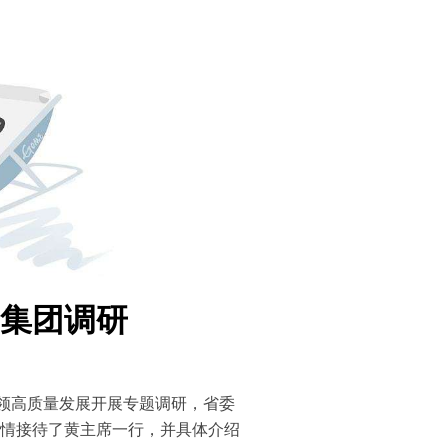
集团调研
引领高质量发展开展专题调研，省委
情接待了黄主席一行，并具体介绍