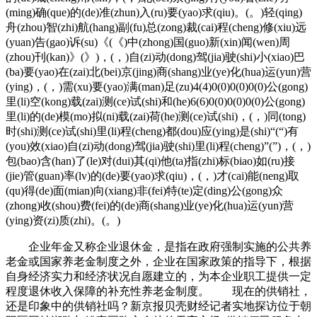
(ming)确(que)的(de)准(zhun)入(ru)要(yao)求(qiu)。(。)轻(qing)
舟(zhou)智(zhi)航(hang)副(fu)总(zong)裁(cai)程(cheng)修(xiu)远
(yuan)告(gao)诉(su)《(《)中(zhong)国(guo)新(xin)闻(wen)周
(zhou)刊(kan)》(》)，(，)自(zi)动(dong)驾(jia)驶(shi)小(xiao)巴
(ba)要(yao)在(zai)北(bei)京(jing)商(shang)业(ye)化(hua)运(yun)营
(ying)，(，)需(xu)要(yao)满(man)足(zu)4(4)0(0)0(0)0(0)公(gong)
里(li)空(kong)载(zai)测(ce)试(shi)和(he)6(6)0(0)0(0)0(0)公(gong)
里(li)的(de)模(mo)拟(ni)载(zai)荷(he)测(ce)试(shi)，(，)同(tong)
时(shi)测(ce)试(shi)里(li)程(cheng)都(dou)应(ying)是(shi)“(“)有
(you)效(xiao)自(zi)动(dong)驾(jia)驶(shi)里(li)程(cheng)”(”)，(，)
包(bao)含(han)了(le)对(dui)其(qi)他(ta)指(zhi)标(biao)如(ru)接
(jie)管(guan)率(lv)的(de)要(yao)求(qiu)，(，)才(cai)能(neng)取
(qu)得(de)面(mian)向(xiang)非(fei)特(te)定(ding)公(gong)众
(zhong)收(shou)费(fei)的(de)商(shang)业(ye)化(hua)运(yun)营
(ying)资(zi)质(zhi)。(。)
企业年金又称企业退休金，是指在政府强制实施的公共养
老金或国家养老金制度之外，企业在国家政策的指导下，根据
自身经济实力和经济状况自愿建立的，为本企业职工提供一定
程度退休收入保障的补充性养老金制度。 现在的供销社，
还是印象中的供销社吗？新京报贝壳财经记者实地探访位于朝