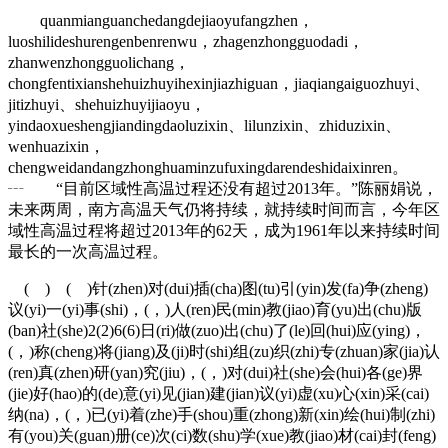
quanmianguanchedangdejiaoyufangzhen，
luoshilideshurengenbenrenwu，zhagenzhongguodadi，
zhanwenzhongguolichang，
chongfentixianshehuizhuyihexinjiazhiguan，jiaqiangaiguozhuyi、
jitizhuyi、shehuizhuyijiaoyu，
yindaoxueshengjiandingdaoluzixin、lilunzixin、zhiduzixin、
wenhuazixin，
chengweidandangzhonghuaminzufuxingdarendeshidaixinren。
┄ “目前区域性高温过程还没有超过2013年。”陈丽娟说，
未来两周，南方高温天气仍将持续，就持续时间而言，今年区
域性高温过程将超过2013年的62天，成为1961年以来持续时间
最长的一次高温过程。
( ) ( )针(zhen)对(dui)插(cha)图(tu)引(yin)发(fa)争(zheng)
议(yi)一(yi)事(shi)，(，)人(ren)民(min)教(jiao)育(yu)出(chu)版
(ban)社(she)2(2)6(6)日(ri)做(zuo)出(chu)了(le)回(hui)应(ying)，
(，)称(cheng)将(jiang)及(ji)时(shi)组(zu)织(zhi)专(zhuan)家(jia)认
(ren)真(zhen)研(yan)究(jiu)，(，)对(dui)社(she)会(hui)各(ge)界
(jie)好(hao)的(de)意(yi)见(jian)建(jian)议(yi)虚(xu)心(xin)采(cai)
纳(na)，(，)已(yi)着(zhe)手(shou)重(zhong)新(xin)绘(hui)制(zhi)
有(you)关(guan)册(ce)次(ci)数(shu)学(xue)教(jiao)材(cai)封(feng)