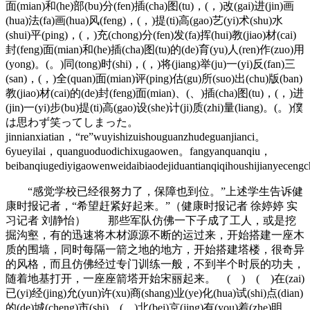
面(mian)和(he)部(bu)分(fen)插(cha)图(tu)，(，)改(gai)进(jin)画
(hua)法(fa)画(hua)风(feng)，(，)提(ti)高(gao)艺(yi)术(shu)水
(shui)平(ping)，(，)充(chong)分(fen)发(fa)挥(hui)教(jiao)材(cai)
封(feng)面(mian)和(he)插(cha)图(tu)的(de)育(yu)人(ren)作(zuo)用
(yong)。(。)同(tong)时(shi)，(，)将(jiang)举(ju)一(yi)反(fan)三
(san)，(，)全(quan)面(mian)评(ping)估(gu)所(suo)出(chu)版(ban)
教(jiao)材(cai)的(de)封(feng)面(mian)、(、)插(cha)图(tu)，(，)进
(jin)一(yi)步(bu)提(ti)高(gao)设(she)计(ji)质(zhi)量(liang)。(。)僕
は思わず笑ってしまった。
jinnianxiatian，“re”wuyishizuishouguanzhudeguanjianci。
6yueyilai，quanguoduodichixugaowen。fangyanquanqiu，
beibanqiugediyigaowenweidaibiaodejiduantianqiqihoushijianyecen
“感觉学校已经很努力了，保障也到位。”上述学生告诉健
康时报记者，“希望赶紧好起来。”（健康时报记者 徐婷婷 实
习记者 刘静怡） 那些军队仿佛一下子成了工人，或是挖
掘沟壑，有的迅速将木材源源不断的运过来，开始搭建一座木
质的围墙，同时每隔一箭之地的地方，开始搭建塔楼，很奇异
的风格，而且仿佛经过专门训练一般，不到半个时辰的功夫，
随着地基打开，一座座箭塔开始宋丽起来。 ( ) ( )在(zai)
已(yi)经(jing)允(yun)许(xu)商(shang)业(ye)化(hua)试(shi)点(dian)
的(de)城(cheng)市(shi)，(，)北(bei)京(jing)有(you)着(zhe)明