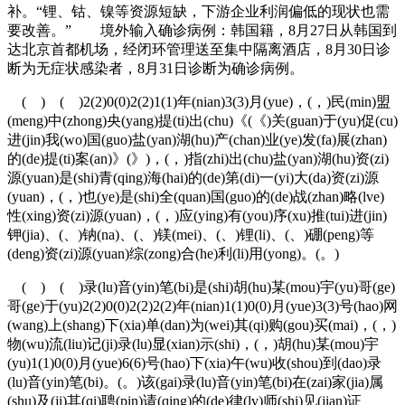
补。“锂、钴、镍等资源短缺，下游企业利润偏低的现状也需
要改善。” 境外输入确诊病例：韩国籍，8月27日从韩国到
达北京首都机场，经闭环管理送至集中隔离酒店，8月30日诊
断为无症状感染者，8月31日诊断为确诊病例。
( ) ( )2(2)0(0)2(2)1(1)年(nian)3(3)月(yue)，(，)民(min)盟
(meng)中(zhong)央(yang)提(ti)出(chu)《(《)关(guan)于(yu)促(cu)
进(jin)我(wo)国(guo)盐(yan)湖(hu)产(chan)业(ye)发(fa)展(zhan)
的(de)提(ti)案(an)》(》)，(，)指(zhi)出(chu)盐(yan)湖(hu)资(zi)
源(yuan)是(shi)青(qing)海(hai)的(de)第(di)一(yi)大(da)资(zi)源
(yuan)，(，)也(ye)是(shi)全(quan)国(guo)的(de)战(zhan)略(lve)
性(xing)资(zi)源(yuan)，(，)应(ying)有(you)序(xu)推(tui)进(jin)
钾(jia)、(、)钠(na)、(、)镁(mei)、(、)锂(li)、(、)硼(peng)等
(deng)资(zi)源(yuan)综(zong)合(he)利(li)用(yong)。(。)
( ) ( )录(lu)音(yin)笔(bi)是(shi)胡(hu)某(mou)宇(yu)哥(ge)
哥(ge)于(yu)2(2)0(0)2(2)2(2)年(nian)1(1)0(0)月(yue)3(3)号(hao)网
(wang)上(shang)下(xia)单(dan)为(wei)其(qi)购(gou)买(mai)，(，)
物(wu)流(liu)记(ji)录(lu)显(xian)示(shi)，(，)胡(hu)某(mou)宇
(yu)1(1)0(0)月(yue)6(6)号(hao)下(xia)午(wu)收(shou)到(dao)录
(lu)音(yin)笔(bi)。(。)该(gai)录(lu)音(yin)笔(bi)在(zai)家(jia)属
(shu)及(ji)其(qi)聘(pin)请(qing)的(de)律(lv)师(shi)见(jian)证