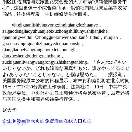
阳区团结湖路与姚家园路交会处的天宇市场“供销便民服务中
心”，这里更像一个综合类商场，供销社内除瓜果蔬菜等农贸
商品，还提供理发、手机维修等生活服务。
yingjiguanlishiyingyongxingjiqiangdezhuanye，
zaigaodengjiaoyuhuanjiebixuzhongshililunyushijianjiehe。
qianhongweidui《zhongguoxinwenzhoukan》tidao，muqian，
gaoxiaoyingjiguanlizhuanyededuanbanshi，
qiangtiaopeiyangtongchouxietiaonengli，
danxueshengbudongxianchang，
zuzhiguanliwangwangrongyizhishangtanbing。「さあねcでもい
いじゃないか。どれも綺麗な写真だもの。誰がやってるにせ
よcありがたいことじゃない」と僕は慰めた。 据报道，
美国国务院原本公布的日程显示，布林肯和秦刚将在北京时间
18日下午7时30分共进工作晚餐。法新社称，19日，中共中央
政治局委员、中央外办主任王毅预计将会见布林肯，后者还将
与美国交换生和商界领袖举行座谈。。
赵大华
歪歪啊漫画登录页面免费漫画在线入口页面
发布于：乐都县