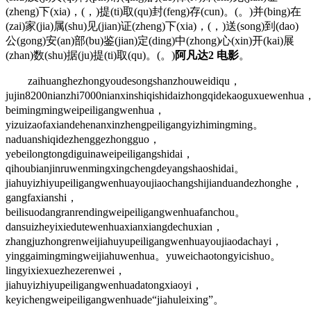
(zheng)下(xia)，(，)提(ti)取(qu)封(feng)存(cun)。(。)并(bing)在
(zai)家(jia)属(shu)见(jian)证(zheng)下(xia)，(，)送(song)到(dao)
公(gong)安(an)部(bu)鉴(jian)定(ding)中(zhong)心(xin)开(kai)展
(zhan)数(shu)据(ju)提(ti)取(qu)。(。)
阿凡达2 电影
。
zaihuanghezhongyoudesongshanzhouweidiqu，
jujin8200nianzhi7000nianxinshiqishidaizhongqidekaoguxuewenhua
beimingmingweipeiligangwenhua，
yizuizaofaxiandehenanxinzhengpeiligangyizhimingming。
naduanshiqidezhenggezhongguo，
yebeilongtongdiguinaweipeiligangshidai，
qihoubianjinruwenmingxingchengdeyangshaoshidai。
jiahuyizhiyupeiligangwenhuayoujiaochangshijianduandezhonghe，
gangfaxianshi，
beilisuodangranrendingweipeiligangwenhuafanchou。
dansuizheyixiedutewenhuaxianxiangdechuxian，
zhangjuzhongrenweijiahuyupeiligangwenhuayoujiaodachayi，
yinggaimingmingweijiahuwenhua。yuweichaotongyicishuo。
lingyixiexuezhezerenwei，
jiahuyizhiyupeiligangwenhuadatongxiaoyi，
keyichengweipeiligangwenhuade“jiahuleixing”。