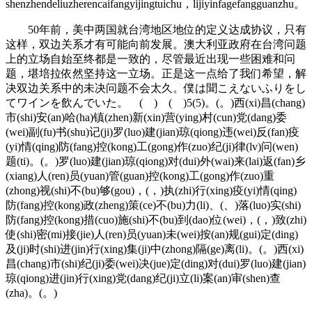
shenzhendeliuzherencaifangyijingtuichu，lijiyinfagefangguanzhu。
50年前，美中两国就台湾地区地位的定义达成协议，只有
这样，双边关系才有可能向前发展。澳大利亚政府在台湾问题
上的立场自始至终都是一致的，尽管最近出现一些困难和问
题，堪培拉依然坚持这一立场。正是这一点给了我们希望，解
决双边关系中的未决问题不会太久。僕は聞こえないふりをし
てワインを飲んでいた。 ( ) ( )5(5)。(。)西(xi)昌(chang)
市(shi)安(an)哈(ha)镇(zhen)新(xin)营(ying)村(cun)党(dang)委
(wei)副(fu)书(shu)记(ji)罗(luo)建(jian)琼(qiong)违(wei)反(fan)疫
(yi)情(qing)防(fang)控(kong)工(gong)作(zuo)纪(ji)律(lv)问(wen)
题(ti)。(。)罗(luo)建(jian)琼(qiong)对(dui)外(wai)来(lai)返(fan)乡
(xiang)人(ren)员(yuan)管(guan)控(kong)工(gong)作(zuo)重
(zhong)视(shi)不(bu)够(gou)，(，)执(zhi)行(xing)疫(yi)情(qing)
防(fang)控(kong)政(zheng)策(ce)不(bu)力(li)、(、)落(luo)实(shi)
防(fang)控(kong)措(cuo)施(shi)不(bu)到(dao)位(wei)，(，)致(zhi)
使(shi)密(mi)接(jie)人(ren)员(yuan)未(wei)按(an)规(gui)定(ding)
及(ji)时(shi)进(jin)行(xing)集(ji)中(zhong)隔(ge)离(li)。(。)西(xi)
昌(chang)市(shi)纪(ji)委(wei)决(jue)定(ding)对(dui)罗(luo)建(jian)
琼(qiong)进(jin)行(xing)党(dang)纪(ji)立(li)案(an)审(shen)查
(zha)。(。)