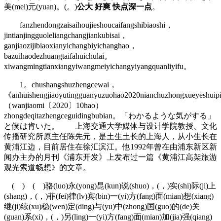
美(mei)元(yuan)。(。)
公大 好爽 快点深一点
。
fanzhendongzaisaihoujieshoucaifangshibiaoshi，
jintianjingguoleliangchangjiankubisai，
ganjiaozijibiaoxianyichangbiyichanghao，
bazuihaodezhuangtaifahuichulai。
xiwangmingtianxiangyiwangmeiyichangyiyangquanliyifu。
1。chushangshuzhengcewai，
《anhuishengjiaoyutingguanyuzuohao2020nianchuzhongxueyeshuip
（wanjiaomi〔2020〕10hao）
zhongdeqitazhengceguidingbubian。「わかるような気がする」
と僕は肯いた。 上海交通大学媒体与设计学院教授、文化
传播研究所原主任陈先元，是土生土长的上海人，从小生长在
黄浦江边，目前居住在徐汇滨江。他1992年曾在由浦东新区新
闻办主办的月刊《浦东开发》上发布过一篇《黄浦江高架旅游
观光索道畅想》的文章。
( ) ( )骆(luo)永(yong)昆(kun)说(shuo)，(，)实(shi)际(ji)上
(shang)，(，)菲(fei)律(lv)宾(bin)一(yi)方(fang)面(mian)想(xiang)
继(ji)续(xu)稳(wen)定(ding)与(yu)中(zhong)国(guo)的(de)关
(guan)系(xi)，(，)另(ling)一(yi)方(fang)面(mian)加(jia)强(qiang)