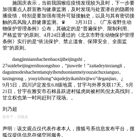
施国庆表示，当前我国猴痘疫情发现较为及时，下一步要
加强重点人群宣教与健康监测，及时发现与处置潜在的隐匿传
播疫情，特别是要加强有境外可疑接触史，以及与其有密切接
触的高风险人群健康监测。♛ 3月31日，《广东省野生动
物保护管理条例》公布，其确定的是“普遍保护、限制利用、
严格监管”的原则。4月24日通过的《北京市野生动物保护管理
条例》实行的是“依法保护、禁止滥食、保障安全、全面监
管”的原则。
dangjinnianshachenbaoxijibeijingshi，
27suidebeijingrenliusongshuo，“jiuweile！”zaitadeyinxiangli，
daguimodeshachentianqiyihenduonianmeiyouzaichuxianguo。
taxingrong，youyizhong“siqudejiyikaishixijiwo”deganjiao。¿
9月5日，四川泸定发生6.8级地震，甘宇与外界失联17天。9月
21日，甘宇在雅安市石棉县跃进村猛虎岗被村民倪太高找到，
甘立权也第一时间赶到了现场。。
刘乃超
发布于：仪陇县
声明：该文观点仅代表作者本人，搜狐号系信息发布平台，搜
狐仅提供信息存储空间服务。