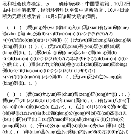
段和社会秩序稳定。ღ 确诊病例8：中国香港籍，10月2日
由中国香港抵京，经闭环管理送至集中隔离酒店，10月4日诊
断为无症状感染者，10月5日诊断为确诊病例。
( ) ( )境(jing)外(wai)输(shu)入(ru)现(xian)有(you)确(que)
诊(zhen)病(bing)例(li)<(<)f(f)o(o)n(n)t(t)>(>)5(5)5(5)2(2)
<(<)/(/)f(f)o(o)n(n)t(t)>(>)例(li)（(（)无(wu)重(zhong)症(zheng)病
(bing)例(li)）(）)，(，)无(wu)现(xian)有(you)疑(yi)似(si)病
(bing)例(li)。(。)累(lei)计(ji)确(que)诊(zhen)病(bing)例(li)
<(<)f(f)o(o)n(n)t(t)>(>)2(2)3(3)7(7)4(4)9(9)<(<)/(/)f(f)o(o)n(n)t(t)>
(>)例(li)，(，)累(lei)计(ji)治(zhi)愈(yu)出(chu)院(yuan)病(bing)
例(li)<(<)f(f)o(o)n(n)t(t)>(>)2(2)3(3)1(1)9(9)7(7)
<(<)/(/)f(f)o(o)n(n)t(t)>(>)例(li)，(，)无(wu)死(si)亡(wang)病
(bing)例(li)。(。)
( ) ( )曹(cao)允(yun)春(chun)曾(zeng)统(tong)计(ji)，(，)
截(jie)至(zhi)2(2)0(0)1(1)3(3)年(nian)底(di)，(，)有(you)八(ba)千
(qian)多(duo)家(jia)企(qi)业(ye)、(、)近(jin)1(1)/(/)3(3)的(de)世
(shi)界(jie)五(wu)百(bai)强(qiang)公(gong)司(si)在(zai)杰(jie)贝
(bei)-(-)阿(e)里(li)自(zi)贸(mao)区(qu)成(cheng)立(li)分(fen)公
(gong)司(si)、(、)子(zi)公(gong)司(si)或(huo)办(ban)事(shi)处
(chu)，(，)年(nian)营(ying)业(ye)额(e)约(yue)8(8)2(2)0(0)亿(yi)