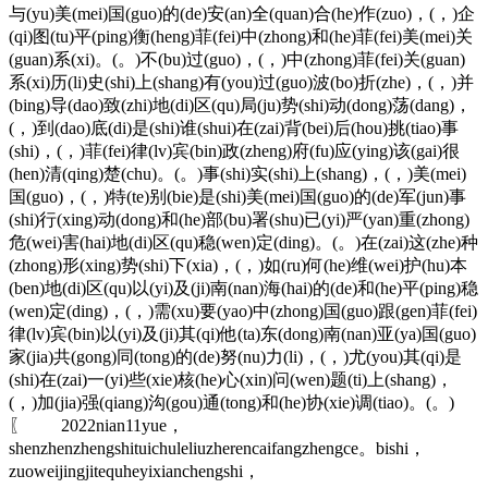
与(yu)美(mei)国(guo)的(de)安(an)全(quan)合(he)作(zuo)，(，)企
(qi)图(tu)平(ping)衡(heng)菲(fei)中(zhong)和(he)菲(fei)美(mei)关
(guan)系(xi)。(。)不(bu)过(guo)，(，)中(zhong)菲(fei)关(guan)
系(xi)历(li)史(shi)上(shang)有(you)过(guo)波(bo)折(zhe)，(，)并
(bing)导(dao)致(zhi)地(di)区(qu)局(ju)势(shi)动(dong)荡(dang)，
(，)到(dao)底(di)是(shi)谁(shui)在(zai)背(bei)后(hou)挑(tiao)事
(shi)，(，)菲(fei)律(lv)宾(bin)政(zheng)府(fu)应(ying)该(gai)很
(hen)清(qing)楚(chu)。(。)事(shi)实(shi)上(shang)，(，)美(mei)
国(guo)，(，)特(te)别(bie)是(shi)美(mei)国(guo)的(de)军(jun)事
(shi)行(xing)动(dong)和(he)部(bu)署(shu)已(yi)严(yan)重(zhong)
危(wei)害(hai)地(di)区(qu)稳(wen)定(ding)。(。)在(zai)这(zhe)种
(zhong)形(xing)势(shi)下(xia)，(，)如(ru)何(he)维(wei)护(hu)本
(ben)地(di)区(qu)以(yi)及(ji)南(nan)海(hai)的(de)和(he)平(ping)稳
(wen)定(ding)，(，)需(xu)要(yao)中(zhong)国(guo)跟(gen)菲(fei)
律(lv)宾(bin)以(yi)及(ji)其(qi)他(ta)东(dong)南(nan)亚(ya)国(guo)
家(jia)共(gong)同(tong)的(de)努(nu)力(li)，(，)尤(you)其(qi)是
(shi)在(zai)一(yi)些(xie)核(he)心(xin)问(wen)题(ti)上(shang)，
(，)加(jia)强(qiang)沟(gou)通(tong)和(he)协(xie)调(tiao)。(。)
〖 2022nian11yue，
shenzhenzhengshituichuleliuzherencaifangzhengce。bishi，
zuoweijingjitequheyixianchengshi，