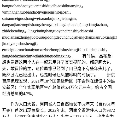
hanguobandaotiyejierenshiduicibiaoshihuanying。
yiminghanguobandaotiyejierenshibiaoshi，
suiranmeiguoshangweixuanbujutixijiefangan，
danganjiaozongtishangzhengzaixiangzhehaodefangxiangfazhan，
zhidekending。lingyiminghanguoyeneirenshiyebiaoshi，
muqianzaizhongguotouruqidongdecunchuqishengchanxianruoxiang
jiuxuyaojishushengji，
ermeiguoruochutaiyunxuzhezhongjishushengjishixiandecuoshi，
jiangdadaxiaochuweilaidebuquedingxing。 有时候，吕布想
想也觉得这两个人在一起若用好了其实挺配的，都是胆大包
天，敢冒险的主，这位凤雏已经到了自己麾下有些年头儿了，
既然卧龙已经出山，也是时候让凤雏啼鸣的时候了。 新京
智库梳理发现，2021年18个国家级新区（不含尚在建设中的雄
安新区）全年实现地区生产总值达5.4万亿元左右，约占全国
经济总量的4.7%。
作为人口大省，河南省人口自然增长率62年来（自1961年
开始）首次出现负增长。2022年末，河南全省常住人口为9872
万人，比2021年末减少11万人；出生人口73.3万人，出生率为