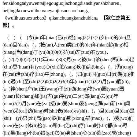
fenzidongtaiyuwentaijiegouguojiazhongdianshiyanshizhuren、
beijingdaxuewulihuaxueyanjiusuosuochang、
《wulihuaxuexuebao》qikanchuangkanzhubian。
【狄仁杰第五
部】
。
( ) ( )今(jin)年(nian)已(yi)经(jing)2(2)7(7)岁(sui)的(de)旦
(dan)旦(dan)，(，)按(an)人(ren)类(lei)的(de)年(nian)龄(ling)相
(xiang)当(dang)于(yu)8(8)0(0)岁(sui)左(zuo)右(you)，
(，)2(2)0(0)2(2)1(1)年(nian)3(3)月(yue)被(bei)诊(zhen)断(duan)出
(chu)患(huan)有(you)心(xin)脏(zang)疾(ji)病(bing)，(，)仍(reng)
在(zai)治(zhi)疗(liao)中(zhong)，(，)归(gui)国(guo)日(ri)期(qi)推
(tui)迟(chi)至(zhi)2(2)0(0)2(2)3(3)年(nian)1(1)2(2)月(yue)底(di)。
(。)神(shen)户(hu)王(wang)子(zi)动(dong)物(wu)园(yuan)园
(yuan)长(chang)加(jia)古(gu)裕(yu)二(er)郎(lang)去(qu)年
(nian)7(7)月(yue)在(zai)接(jie)受(shou)澎(peng)湃(pai)新(xin)闻
(wen)采(cai)访(fang)时(shi)表(biao)示(shi)，(，)旦(dan)旦(dan)是
(shi)一(yi)只(zhi)高(gao)龄(ling)熊(xiong)猫(mao)，(，)我(wo)们
(men)在(zai)体(ti)检(jian)和(he)治(zhi)疗(liao)时(shi)都(dou)尽
(jin)量(liang)不(bu)给(gei)它(ta)身(shen)心(xin)造(zao)成(cheng)