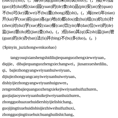
(biao)示(shi)，(，)客(ke)观(guan)来(lai)说(shuo)，(，)我(wo)国
(guo)对(dui)校(xiao)园(yuan)的(de)食(shi)品(pin)安(an)全(quan)
不(bu)可(ke)谓(wei)不(bu)重(zhong)视(shi)，(，)每(mei)年(nian)
开(kai)学(xue)前(qian)各(ge)地(di)都(dou)会(hui)组(zu)织(zhi)针
(zhen)对(dui)学(xue)校(xiao)餐(can)饮(yin)单(dan)位(wei)的(de)
监(jian)督(du)检(jian)查(zha)，(，)但(dan)其(qi)实(shi)监(jian)管
(guan)的(de)办(ban)法(fa)并(bing)不(bu)多(duo)。(。)
{$pinyin_juzizhongwenkuohao}
tangyouqixianshengshidiliujiequanguozhengxieweiyuan，
diqijie、dibajiequanguozhengxiechangwei，jiusanxueshediliu、
qi、bajiezhongyangweiyuanhuiweiyuan、
dijiujiezhongyangcanyiweiyuanhuiweiyuan、
dishiyijiezhongyangweiyuanhuiguwen，
zengrendibajiequanguozhengxiekejiweiyuanhuifuzhuren、
guojiajiaoyuweiyuanhuikejiweiyuanhuizhuren、
zhongguohuaxuehuidiershiyijielishichang、
guojijingtixuehuidishisijiezhiweihuifuzhuxi、
zhongguojingtixuehuichuanghuilishichang、