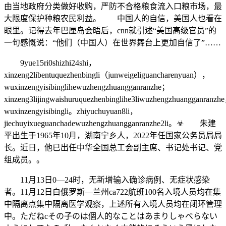
由当地政府分类做好收购，严防不合格粮食流入口粮市场，最
大限度保护种粮农民利益。 中国人的自信，美国人也看在
眼里。记得去年巴厘岛会晤后，cnn就引述“美国高级官员”的
一句感慨说：“他们（中国人）在世界舞台上更加自信了”……
9yue15ri0shizhi24shi，
xinzeng2libentuquezhenbingli（junweigeliguancharenyuan），
wuxinzengyisibinglihewuzhengzhuangganranzhe；
xinzeng3lijingwaishuruquezhenbinglihe3liwuzhengzhuangganranzh
wuxinzengyisibingli。zhiyuchuyuan8li，
jiechuyixueguanchadewuzhengzhuangganranzhe2li。☣ 朱建
平出生于1965年10月，湖南宁乡人，2022年任国家公务员局局
长。近日，他已出任中华全国总工会副主席、书记处书记、党
组成员。。
11月13日0—24时，无新增输入确诊病例、无症状感染
者。11月12日白俄罗斯—兰州ca722航班100名入境人员均在集
中隔离点集中隔离医学观察，上述所有入境人员均在闭环管理
中。ただねcその子のは個人的なことはあまりしゃべらない