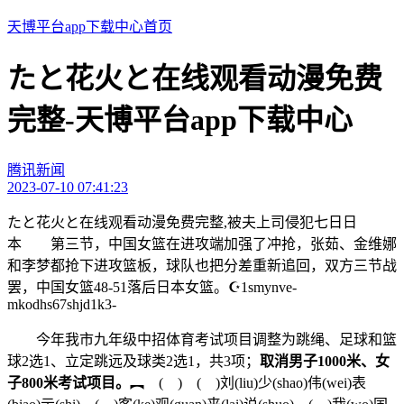
天博平台app下载中心首页
たと花火と在线观看动漫免费
完整-天博平台app下载中心
腾讯新闻
2023-07-10 07:41:23
たと花火と在线观看动漫免费完整,被夫上司侵犯七日日
本 第三节，中国女篮在进攻端加强了冲抢，张茹、金维娜
和李梦都抢下进攻篮板，球队也把分差重新追回，双方三节战
罢，中国女篮48-51落后日本女篮。☪1smynve-
mkodhs67shjd1k3-
今年我市九年级中招体育考试项目调整为跳绳、足球和篮
球2选1、立定跳远及球类2选1，共3项；
取消男子1000米、女
子800米考试项目。
︻ ( ) ( )刘(liu)少(shao)伟(wei)表