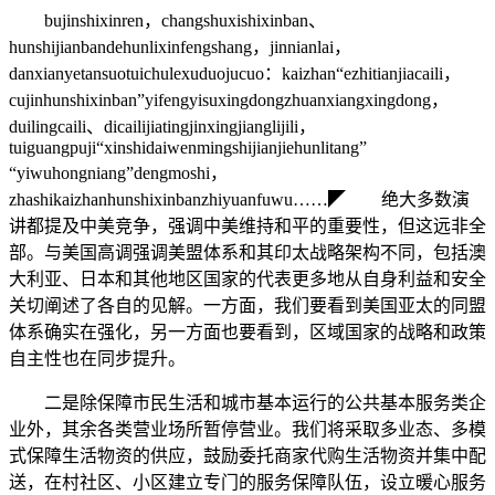
bujinshixinren，changshuxishixinban、
hunshijianbandehunlixinfengshang，jinnianlai，
danxianyetansuotuichulexuduojucuo：kaizhan“ezhitianjiacaili，
cujinhunshixinban”yifengyisuxingdongzhuanxiangxingdong，
duilingcaili、dicailijiatingjinxingjianglijili，
tuiguangpuji“xinshidaiwenmingshijianjiehunlitang”
“yiwuhongniang”dengmoshi，
zhashikaizhanhunshixinbanzhiyuanfuwu……◤ 绝大多数演
讲都提及中美竞争，强调中美维持和平的重要性，但这远非全
部。与美国高调强调美盟体系和其印太战略架构不同，包括澳
大利亚、日本和其他地区国家的代表更多地从自身利益和安全
关切阐述了各自的见解。一方面，我们要看到美国亚太的同盟
体系确实在强化，另一方面也要看到，区域国家的战略和政策
自主性也在同步提升。
二是除保障市民生活和城市基本运行的公共基本服务类企
业外，其余各类营业场所暂停营业。我们将采取多业态、多模
式保障生活物资的供应，鼓励委托商家代购生活物资并集中配
送，在村社区、小区建立专门的服务保障队伍，设立暖心服务