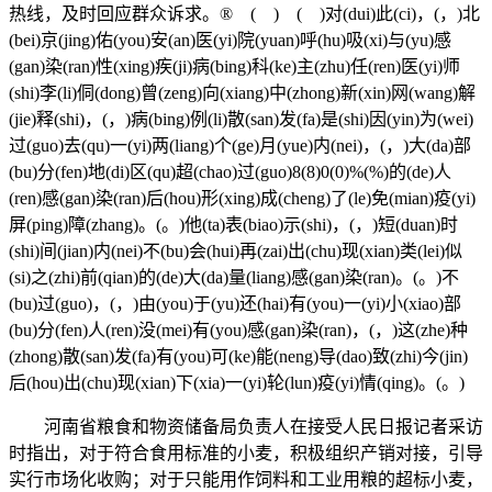
热线，及时回应群众诉求。® ( ) ( )对(dui)此(ci)，(，)北
(bei)京(jing)佑(you)安(an)医(yi)院(yuan)呼(hu)吸(xi)与(yu)感
(gan)染(ran)性(xing)疾(ji)病(bing)科(ke)主(zhu)任(ren)医(yi)师
(shi)李(li)侗(dong)曾(zeng)向(xiang)中(zhong)新(xin)网(wang)解
(jie)释(shi)，(，)病(bing)例(li)散(san)发(fa)是(shi)因(yin)为(wei)
过(guo)去(qu)一(yi)两(liang)个(ge)月(yue)内(nei)，(，)大(da)部
(bu)分(fen)地(di)区(qu)超(chao)过(guo)8(8)0(0)%(%)的(de)人
(ren)感(gan)染(ran)后(hou)形(xing)成(cheng)了(le)免(mian)疫(yi)
屏(ping)障(zhang)。(。)他(ta)表(biao)示(shi)，(，)短(duan)时
(shi)间(jian)内(nei)不(bu)会(hui)再(zai)出(chu)现(xian)类(lei)似
(si)之(zhi)前(qian)的(de)大(da)量(liang)感(gan)染(ran)。(。)不
(bu)过(guo)，(，)由(you)于(yu)还(hai)有(you)一(yi)小(xiao)部
(bu)分(fen)人(ren)没(mei)有(you)感(gan)染(ran)，(，)这(zhe)种
(zhong)散(san)发(fa)有(you)可(ke)能(neng)导(dao)致(zhi)今(jin)
后(hou)出(chu)现(xian)下(xia)一(yi)轮(lun)疫(yi)情(qing)。(。)
河南省粮食和物资储备局负责人在接受人民日报记者采访
时指出，对于符合食用标准的小麦，积极组织产销对接，引导
实行市场化收购；对于只能用作饲料和工业用粮的超标小麦，