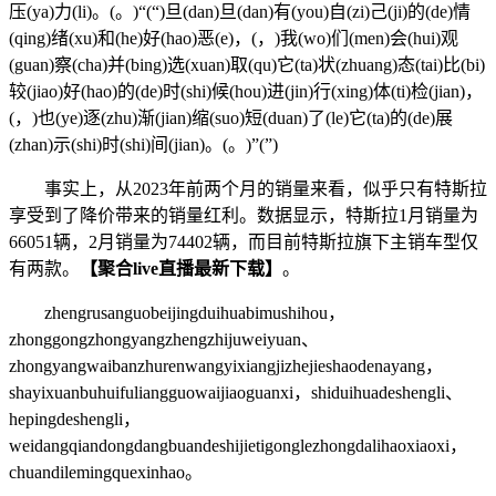
压(ya)力(li)。(。)“(“)旦(dan)旦(dan)有(you)自(zi)己(ji)的(de)情
(qing)绪(xu)和(he)好(hao)恶(e)，(，)我(wo)们(men)会(hui)观
(guan)察(cha)并(bing)选(xuan)取(qu)它(ta)状(zhuang)态(tai)比(bi)
较(jiao)好(hao)的(de)时(shi)候(hou)进(jin)行(xing)体(ti)检(jian)，
(，)也(ye)逐(zhu)渐(jian)缩(suo)短(duan)了(le)它(ta)的(de)展
(zhan)示(shi)时(shi)间(jian)。(。)”(”)
事实上，从2023年前两个月的销量来看，似乎只有特斯拉
享受到了降价带来的销量红利。数据显示，特斯拉1月销量为
66051辆，2月销量为74402辆，而目前特斯拉旗下主销车型仅
有两款。
【聚合live直播最新下载】
。
zhengrusanguobeijingduihuabimushihou，
zhonggongzhongyangzhengzhijuweiyuan、
zhongyangwaibanzhurenwangyixiangjizhejieshaodenayang，
shayixuanbuhuifuliangguowaijiaoguanxi，shiduihuadeshengli、
hepingdeshengli，
weidangqiandongdangbuandeshijietigonglezhongdalihaoxiaoxi，
chuandilemingquexinhao。