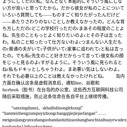
ようにしてたのc私。なんとなく本能的にそういう風にしな
い方が良いと思ってたから。だから彼女が私のことについて
いろいろ質問しても――ものすごく知りたがったんだけど
――あたりさわりのないことしか教えなかったの。どんな育
ち方しただのcどこの学校行っただのcまあその程度のことよ
ね。先生のこともっとよく知りたいのよcとその子は言った
わ。私のこと知ったって仕方ないわよcつまんない人生だも
のc普通の夫がいてc子供がいてc家事に追われてcと私は言っ
たの。でも私c先生のこと好きだからって言ってc彼女私の顔
をじっと見るのよcすがるように。そういう風に見られると
ねc私もドキッとしちゃうわよ。まあ悪い気はしないわよ。
それでも必要以上のことは教えなかったけれどね。 岛内
方面在确认这条是虚假消息后，通知line、谷歌和
facebook（脸书）在台岛的办公室。这些西方互联网科技公司
随后采取措施，防止这条信息在各自平台上继续传播。
“sanxingdianzi、skhailishisonglekouqi”
“hanmeizhengxunqiuyizhongchangqijiejiejuefangan”……
meiguojiangyunxuhanguobandaotizhizaoshangbaochizaihuayewude
hanlianshe13ribaodaocheng，