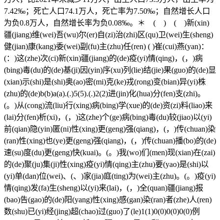
7.42‰；死亡人口74.1万人，死亡率为7.50‰；自然增长人口
为负0.8万人，自然增长率为负0.08‰。＊ ( ) ( )新(xin)
疆(jiang)维(wei)吾(wu)尔(er)自(zi)治(zhi)区(qu)卫(wei)生(sheng)
健(jian)康(kang)委(wei)副(fu)主(zhu)任(ren) ( )崔(cui)燕(yan)：
(：)这(zhe)次(ci)新(xin)疆(jiang)的(de)疫(yi)情(qing)，(，)病
(bing)毒(du)的(de)基(ji)因(yin)序(xu)列(lie)结(jie)果(guo)的(de)显
(xian)示(shi)是(shi)奥(ao)密(mi)克(ke)戎(rong)变(bian)异(yi)株
(zhu)的(de)b(b)a(a).(.)5(5).(.)2(2)进(jin)化(hua)分(fen)支(zhi)。
(。)从(cong)流(liu)行(xing)病(bing)学(xue)的(de)资(zi)料(liao)来
(lai)分(fen)析(xi)，(，)这(zhe)个(ge)病(bing)毒(du)较(jiao)以(yi)
前(qian)隐(yin)匿(ni)性(xing)更(geng)强(qiang)，(，)传(chuan)染
(ran)性(xing)也(ye)更(geng)强(qiang)，(，)传(chuan)播(bo)的(de)
速(su)度(du)更(geng)快(kuai)。(。)我(wo)们(men)现(xian)在(zai)
的(de)聚(ju)集(ji)性(xing)疫(yi)情(qing)主(zhu)要(yao)是(shi)以
(yi)单(dan)位(wei)、(、)家(jia)庭(ting)为(wei)主(zhu)。(。)疫(yi)
情(qing)发(fa)生(sheng)以(yi)来(lai)，(，)全(quan)疆(jiang)报
(bao)告(gao)的(de)阳(yang)性(xing)感(gan)染(ran)者(zhe)人(ren)
数(shu)已(yi)经(jing)超(chao)过(guo)了(le)1(1)0(0)0(0)0(0)例