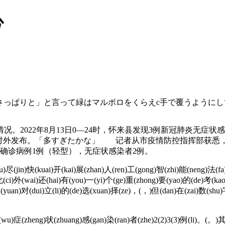
心
りと」と言って緑はマルボロをくらえc手で覆うようにしてマッチで火を
022年8月13日0—24时，怀来县发现3例新冠肺炎无症状感
外发布。「多すぎたかな」 记者从市疫情防控指挥部获悉，20
确诊病例1例（轻型），无症状感染者2例。
尽(jin)快(kuai)开(kai)展(zhan)人(ren)工(gong)智(zhi)能(neng)法(f
此(ci)外(wai)还(hai)有(you)一(yi)个(ge)重(zhong)要(yao)的(de)考(ka
(yuan)对(dui)立(li)的(de)选(xuan)择(ze)，(，)但(dan)在(zai)数(shu)
u)症(zheng)状(zhuang)感(gan)染(ran)者(zhe)2(2)3(3)例(li)。(。)其(