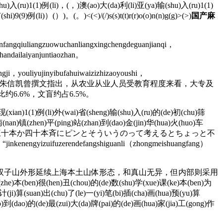
u)入(ru)1(1)例(li)，(，)澳(ao)大(da)利(li)亚(ya)输(shu)入(ru)1(1)
)9(9)例(li)）(）)。(。)<(<)/(/)s(s)t(t)r(r)o(o)n(n)g(g)>(>)
国产麻
fangqiuliangzuowuchanliangxingchengdeguanjianqi，
handailaiyanjuntiaozhan。
gji，youliyujinyibufahuiwaizizhizaoyoushi，
。 中国人民大学副校长朱信凯曾撰文指出，从农业从业人员受教育程度来看，大专及
6.6%，文盲约占6.5%。
现(xian)1(1)例(li)外(wai)省(sheng)输(shu)入(ru)的(de)初(chu)筛
e)南(nan)镇(zhen)平(ping)站(zhan)到(dao)金(jin)华(hua)火(huo)车
でしょ三十本か四十本斉にピンとそういうのって考えるとちょっと不
nkenengyizuifuzerendefangshiguanli（zhongmeishuangfang）
，双子山外形延续上海本土山体形态，和真山无异，但内部则采用
en)丑(chou)的(de)数(shu)学(xue)课(ke)本(ben)为
计(ji)算(suan)出(chu)了(le)一(yi)笔(bi)插(cha)画(hua)预(yu)算
ao)到(dao)的(de)最(zui)大(da)牌(pai)的(de)画(hua)家(jia)工(gong)作