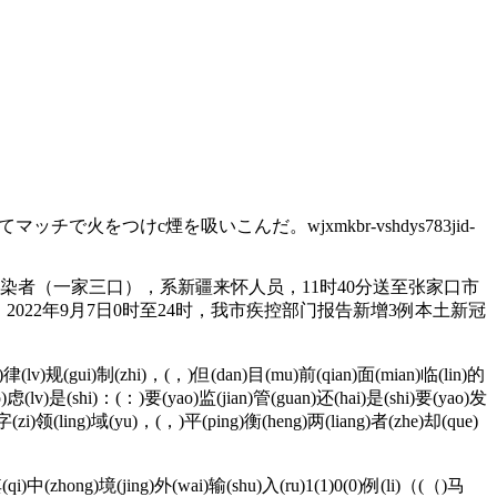
つけc煙を吸いこんだ。wjxmkbr-vshdys783jid-
染者（一家三口），系新疆来怀人员，11时40分送至张家口市
22年9月7日0时至24时，我市疾控部门报告新增3例本土新冠
a)律(lv)规(gui)制(zhi)，(，)但(dan)目(mu)前(qian)面(mian)临(lin)的
o)虑(lv)是(shi)：(：)要(yao)监(jian)管(guan)还(hai)是(shi)要(yao)发
字(zi)领(ling)域(yu)，(，)平(ping)衡(heng)两(liang)者(zhe)却(que)
qi)中(zhong)境(jing)外(wai)输(shu)入(ru)1(1)0(0)例(li)（(（)马