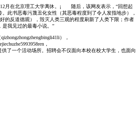
年12月在北京理工大学离休。¡ 随后，该网友表示，“回想起
传。此书恶毒污蔑丑化女性（其恶毒程度到了令人发指地步），
越好的反道德观），毁灭人类三观的程度刷新了人类下限；作者
，是我见过的最毒小说。”
（qizhongzhongzhengbingli41li），
qiejiechuzhe5993958ren，
府主办，学校只是提供了一个活动场所。招聘会不仅面向本校在校大学生，也面向