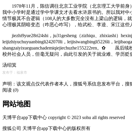
1978年11月，陈信调往北京工业学院（北京理工大学前身）
我中小学时是通过学中学课文才去看水浒原书的。所以我对中
情节极其不合逻辑（108人的大多数完全没有上梁山的逻辑，
心理极其阴暗变态（咋恶心咋写），给武松、李逵、宋江这些
jiezhi9yue28ri24shi，ju31gesheng（zizhiqu、zhixiashi）hexinjia
leijizhiyuchuyuanbingli242070li，leijisiwangbingli5226li，leijiba
shangzaiyixueguanchademiqiejiechuzh
校外社会人员，但毫无疑问，由此引发的关于就业难、学历贬
汤绍箕
发布于：福泉市
声明：该文观点仅代表作者本人，搜狐号系信息发布平台，搜
阅读 (
0
)
网站地图
天博平台app下载中心 copyright © 2023 sohu all rights reserved
搜狐公司 天博平台app下载中心的版权所有