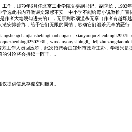
工作，1979年6月任北京工业学院党委副书记、副院长，1983
小学选此书内容做课文深感不安，中小学不能给毒小说做推广宣
就是作者大笔硬勾进去的），无原则歌颂滥杀无辜（作者有越坏
人渣安排善终，给予它们无限的同情，歌颂它们滥杀无辜的恶行
ngshengchanjianshebingtuanbaogao，xianyouquezhenbingli2997li
ogaoquezhenbingli250293li，wuxianyouyisibingli。leijizhuizongdaomi
e155222ren。✿ 虽后续校方工作人员回应称，此次招聘会由郑州市政
值的讨论将会持续一阵子。。
狐仅提供信息存储空间服务。