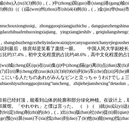
输(shu)入(ru)3(3)例(li)，(，)中(zhong)国(guo)香(xiang)港(gang)输(sh
3(3)例(li)（(（)温(wen)州(zhou)市(shi)4(4)例(li)，(，)金(jin)华(hua)市(shi
uchouxiongtusiqi。zhongguoqixiangjuzhichu，dangqianzhengshinan
daozhihuafenhuoxingxiajiang、yingxiangjieshilv，geiqiuliangshengc
shangshuzhengcezheliyindaowaiziqiyecanyuguoneichanyejiegoushen
ngruquanqiujingjitixi。 说到最后，徐庶却是笑看了庞统一眼
约37.4%，初中文化程度的占比约48.6%，高中文化程度的占比约
u)城(cheng)区(qu)在(zai)集(ji)中(zhong)隔(ge)离(li)点(dian)发(fa)
(7)日(ri)乘(cheng)坐(zuo)k(k)3(3)0(0)6(6)列(lie)车(che)自(zi)河(h
ーンが来るとcここにいる人たちのあれがみんなピンと立っちゃうわけ
uzhongguojinxing“tancheng、zhijiehejianshexing”detaolun，“ji
，目前已经封顶，能看到山体的轮廓和部分绿化种植。在设计上
と僕は言った。 ( ) ( )就(jiu)以(yi)这(zhe)本(ben)很(h
(fei)定(ding)制(zhi)的(de)，(，)出(chu)版(ban)社(she)提(ti)前(qian)
个(ge)预(yu)算(suan)下(xia)找(zhao)到(dao)了(le)他(ta)能(neng)找(zh