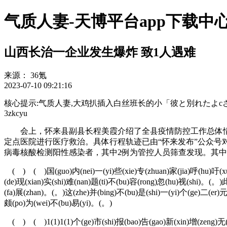
气质人妻-天博平台app下载中
山西长治一企业发生爆炸 致1人遇难
来源：
36氪
2023-07-10 09:21:16
核心提示:气质人妻,大鸡扒插入白丝班长的小「彼と別れたよcさっぱ
3zkcyu
会上，怀来县副县长程美霞介绍了全县疫情防控工作总体情况。2
定点医院进行医疗救治。具体行程轨迹已由“怀来发布”公众号对
病毒核酸检测阳性感染者，其中2例为管控人员筛查发现。其中
( ) ( )国(guo)内(nei)一(yi)些(xie)专(zhuan)家(jia)呼(hu)吁(xu)
(de)现(xian)实(shi)难(nan)题(ti)不(bu)容(rong)忽(hu)视(shi)。(。)
(fa)展(zhan)。(。)这(zhe)并(bing)不(bu)是(shi)一(yi)个(ge)二(er)元
颇(po)为(wei)不(bu)易(yi)。(。)
( ) ( )1(1)1(1)个(ge)市(shi)报(bao)告(gao)新(xin)增(zeng)无(w