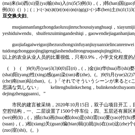
(ma)来(lai)西(xi)亚(ya)输(shu)入(ru)5(5)例(li)，(，)韩(han)国(guo)
例(li)）(）)；(；)<(<)s(s)t(t)r(r)o(o)n(n)g(g)>(>)本(ben)土(tu)1(1)
豆交换夫妇
。
muqiannanfangzhongdaoluxujinruchousuiyanghuaqi，xiayumijinr
yeshiduiwendu、shuifenzuimingandeshiqi，gaowendiejiaganhanjiang
guojiafagaiweiguojihezuozhongxinfuyanjiuyuanxielincanrenwei，
tuidongzhongguojingjigengjiashendudiro
以上的农业从业人员的比重很低，只有0.9%，小学文化程度的占比
( ) ( )9(9)月(yue)3(3)0(0)日(ri)，(，)金(jin)华(hua)市(shi)婺(w
(shai)阳(yang)性(xing)感(gan)染(ran)者(zhe)。(。)9(9)月(yue)2(2)7
(che)南(nan)站(zhan)。(。)「それでそういうシ
思議な気しない」 kelitengbulinkecheng，bulinkendezhuyaomubiaoshiy
dejingzhengguanxi。”
市民的建言被采纳，2020年10月15日，双子山项目开工
空腔结构，一、二层设置了1500个停车位，四、五层还有展区和展馆。「やれやれ」
(wei)例(li)，(，)插(cha)画(hua)都(dou)是(shi)需(xu)要(yao)付(fu)费
(suan)，(，)相(xiang)关(guan)编(bian)辑(ji)就(jiu)在(zai)这(zhe)
(zuo)室(shi)。(。)