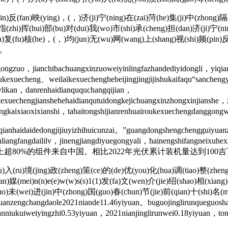
(fan)映(ying)，(，)济(ji)宁(ning)在(zai)菏(he)集(ji)中(zhong)隔(g
)指(zhi)挥(hui)部(bu)对(dui)我(wo)市(shi)承(cheng)担(dan)济(ji)宁(ni
zha)复(fu)核(he)，(，)均(jun)无(wu)网(wang)上(shang)视(shi)频(pin)
。
gzuo，jianchibachuangxinzuoweiyinlingfazhandediyidongli，yiqians
ukexuecheng、weilaikexuechenghebeijingjingjijishukaifaqu“sanchen
vlikan，danrenhaidianququchangqijian，
nkexuechengjianshehehaidianqutuidongkejichuangxinzhongxinjianshe
gkaixiaoxixianshi，tahaitongshijianrenhuairoukexuechengdanggong
qianhaidaidedongjijiuyizhihuicunzai。”guangdongshengchengguiyuan
gjiangdicunliangfangdaililv，jinengjiangdiyuegongyali，
80%的组件来自中国。相比2022年光伏累计装机量达到100
入(ru)境(jing)政(zheng)策(ce)的(de)优(you)化(hua)调(tiao)整(zhen
n)媒(mei)n(n)e(e)w(w)s(s)1(1)发(fa)文(wen)介(jie)绍(shao)相(xian
guo)未(wei)进(jin)中(zhong)国(guo)春(chun)节(jie)前(qian)十(sh
yuanzengchangdaole2021niande11.46yiyuan。buguojinglirunqueguo
anniukuiweiyingzhi0.53yiyuan，2021nianjinglirunwei0.18yiyuan，t