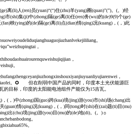
e)离(li)人(ren)员(yuan)“(“)住(zhu)羊(yang)圈(quan)”(”)。(。)经
ng)市(shi)集(ji)中(zhong)隔(ge)离(li)任(ren)务(wu)的(de)9(9)个(ge)
反(fan)映(ying)的(de)隔(ge)离(li)点(dian)情(qing)况(kuang)，(，)此
uoweiyoudeliduqianghuaguojiazhanlvekejililiang。
gyiqu”weizhupingtai，
，zhihoudaohuairourenquweishujiqijian，
weishuji。
zhufangzhengceyanjiuzhongxinshouxiyanjiuyuanliyujiarenwei，
hainengshifangneixuhexiaofei。✪ 但在削弱中国产品的同时，印度本土光伏能源巨
吉瓦的目标，印度的太阳能电池组件产能仅为15吉瓦。
g)，(，)中(zhong)国(guo)跨(kua)境(jing)游(you)市(shi)场(chang)出
g)关(guan)情(qing)况(kuang)，(，)同(tong)时(shi)在(zai)题(ti)目(mu)
i)名(ming)出(chu)境(jing)游(you)目(mu)的(de)地(di)。(。)☼
shanchebanbodong。
ongbixiahua65%。