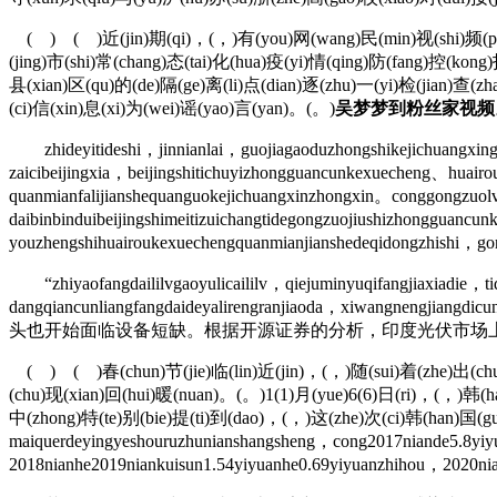
( ) ( )近(jin)期(qi)，(，)有(you)网(wang)民(min)视(shi)频(pin)反
(jing)市(shi)常(chang)态(tai)化(hua)疫(yi)情(qing)防(fang)控(kong
县(xian)区(qu)的(de)隔(ge)离(li)点(dian)逐(zhu)一(yi)检(jian)查(
(ci)信(xin)息(xi)为(wei)谣(yao)言(yan)。(。)
吴梦梦到粉丝家视频
zhideyitideshi，jinnianlai，guojiagaoduzhongshikejichuangxingon
zaicibeijingxia，beijingshitichuyizhongguancunkexuecheng、huairo
quanmianfalijianshequanguokejichuangxinzhongxin。conggongzuol
daibinbinduibeijingshimeitizuichangtidegongzuojiushizhongguancu
youzhengshihuairoukexuechengquanmianjianshedeqidongzhishi，gon
“zhiyaofangdaililvgaoyulicaililv，qiejuminyuqifangjiaxiadie，ti
dangqiancunliangfangdaideyalirengranjiaoda，xiwangnen
头也开始面临设备短缺。根据开源证券的分析，印度光伏市场上超
( ) ( )春(chun)节(jie)临(lin)近(jin)，(，)随(sui)着(zhe)出(chu)
(chu)现(xian)回(hui)暖(nuan)。(。)1(1)月(yue)6(6)日(ri)，(，)韩(ha
中(zhong)特(te)别(bie)提(ti)到(dao)，(，)这(zhe)次(ci)韩(han)国(
maiquerdeyingyeshouruzhunianshangsheng，cong2017niande5.8yi
2018nianhe2019niankuisun1.54yiyuanhe0.69yiyuanzhihou，2020ni