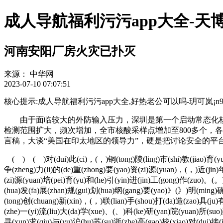
成人导航福利污污app大全-天
河南安阳厂房火灾已扑灭
来源：
中华网
2023-07-10 07:07:51
核心提示:成人导航福利污污app大全,好热老公可以吗-玥可岚¡n9z7hg1l-v
由于面临较大的外防输入压力，深圳是第一个启动常态化核酸检
检测范围扩大，频次增加，全市核酸采样点增加至800多个
言稿，大谈“美国在印太地区的领导力”，硬是把讨论安全的平
( ) ( )对(dui)此(ci)，(，)铜(tong)陵(ling)市(shi)教(jiao)育(yu)和
争(zheng)力(li)的(de)重(zhong)要(yao)资(zi)源(yuan)，(，)近(jin)年
(zi)源(yuan)培(pei)育(yu)和(he)引(yin)进(jin)工(gong)作(zuo)。(。)2
(hua)发(fa)展(zhan)规(gui)划(hua)纲(gang)要(yao)》(》)明(ming)确
(tong)创(chuang)新(xin)，(，)联(lian)手(shou)打(da)造(zao)具(ju)
(zhe)一(yi)流(liu)大(da)学(xue)、(、)科(ke)研(yan)院(yuan)所(suo)到
寻(xun)求(qiu)与(yu)沪(hu)苏(su)浙(zhe)高(gao)校(xiao)对(dui)接(j