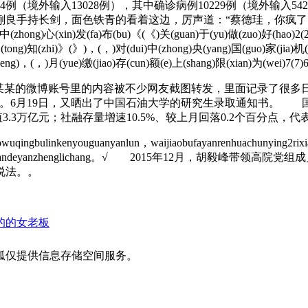
（境外输入13028例），其中确诊病例10229例（境外输入54
面色铁青的看着这边，厉声道：“蔡德珪，你疯了！” ( ) ( )8(8)
li)中(zhong)心(xin)发(fa)布(bu)《(《)关(guan)于(yu)做(zuo)好(hao)2(2
(tong)知(zhi)》(》)，(，)对(dui)中(zhong)央(yang)国(guo)家(jia)机(ji)
zheng)，(，)月(yue)缴(jiao)存(cun)额(e)上(shang)限(xian)为(wei)7(7)
的微博账号里的内容被不少网友截图转发，里面记录了很多日常工
组毕业照。6月19日，又晒出了中国石油大学的研究生录取通知书
值3.3万亿元；社融存量增速10.5%、较上月回落0.2个百分点
qingbulinkenyouguanyanlun，waijiaobufayanrenhuachunying2rixiaw
uoxinicuanfangtaiwandeyanzhenglichang。√ 201
说法。。
的的女老板
狐仅提供信息存储空间服务。