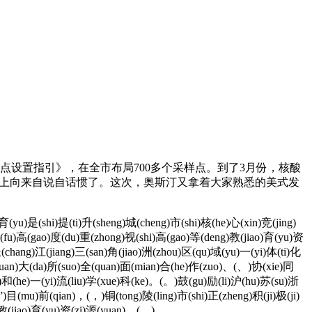
设置指引》，在全市布局700多个采样点。到了3月份，核酸
台上向来自说自话惯了。这次，奥斯汀又拿着大家熟悉的美式发
yu)是(shi)提(ti)升(sheng)城(cheng)市(shi)核(he)心(xin)竞(jing)
(fu)高(gao)度(du)重(zhong)视(shi)高(gao)等(deng)教(jiao)育(yu)资
(chang)江(jiang)三(san)角(jiao)洲(zhou)区(qu)域(yu)一(yi)体(ti)化
yuan)大(da)所(suo)全(quan)面(mian)合(he)作(zuo)、(、)协(xie)同
ue)和(he)一(yi)流(liu)学(xue)科(ke)。(。)鼓(gu)励(li)沪(hu)苏(su)浙
)目(mu)前(qian)，(，)铜(tong)陵(ling)市(shi)正(zheng)积(ji)极(ji)
教(jiao)育(yu)资(zi)源(yuan)。(。)