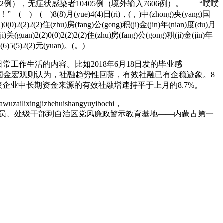
22例），无症状感染者10405例（境外输入7606例）。 “噗噗
月(yue)4(4)日(ri)，(，)中(zhong)央(yang)国
)0(0)2(2)2(2)住(zhu)房(fang)公(gong)积(ji)金(jin)年(nian)度(du)月
关(guan)2(2)0(0)2(2)2(2)住(zhu)房(fang)公(gong)积(ji)金(jin)年
6(6)5(5)2(2)元(yuan)。(。)
作生活的内容。比如2018年6月18日发的毕业感
。 国金宏观则认为，社融趋势性回落，有效社融已有企稳迹象。8
，代表企业中长期资金来源的有效社融增速持平于上月的8.7%。
uzailixingjizhehuishangyuyibochi，
5年12月，胡毅峰带领高院党组成员、处级干部到自治区党风廉政警示教育基地——内蒙古第一