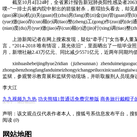
截至10月4日24时，全省累计报告新冠肺炎阳性感染者20634例
噗~”一排士兵被内院中射出的箭簇射杀，蔡瑁抬头看去，却见蒯良手持长剑，
(guo)家(jia)机(ji)关(guan)住(zhu)房(fang)资(zi)金(jin)管(guan)理(
(yue)缴(jiao)存(cun)额(e)调(tiao)整(zheng)工(gong)作(zuo)的(de)通
(nian)度(du)月(yue)缴(jiao)存(cun)额(e)进(jin)行(xing)调(tiao)整(
上游新闻记者在网上搜索发现，疑似“牵手门”女当事人董某某
言，“2014-2018 唯有情谊，晨光依旧”，里面晒出了一
月，新增社融2.43万亿元、同比减少5571亿元，近两年同期均
xinhuashebeijing8yue2ridian（jizhesunnan）zhenduimeiguoguowu
zhongshenzhongfangfanduimeizhongyichangpeil
监狱，参观警示教育展和监狱劳动现场，并听取服刑人员现身
李大江
九九视频九九热
功夫熊猫1普通话免费完整版
商务旅行戴帽子
发布于：烟台福山区
声明：该文观点仅代表作者本人，搜狐号系信息发布平台，搜
阅读 (
0
)
网站地图