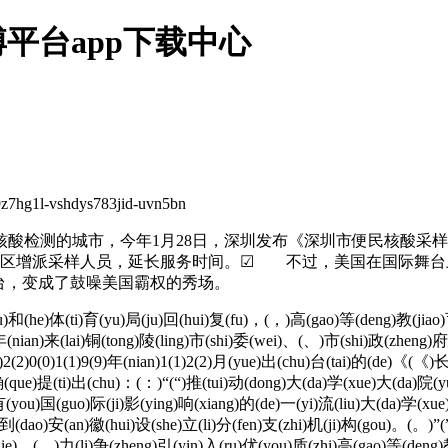
博平台app下载中心
shdys783jid-uvn5bn
测的城市，今年1月28日，深圳发布《深圳市便民核酸采样点
，各区增派采样人员，延长服务时间。☑ 不过，美国在国际舞
台，变成了鼓噪美国霸权的秀场。
(he)体(ti)育(yu)局(ju)回(hui)复(fu)，(，)高(gao)等(deng)教(jiao)育(
(nian)来(lai)铜(tong)陵(ling)市(shi)委(wei)、(、)市(shi)政(zheng)府
(2)0(0)1(1)9(9)年(nian)1(1)2(2)月(yue)出(chu)台(tai)的(de)《(《)长
(que)提(ti)出(chu)：(：)“(“)推(tui)动(dong)大(da)学(xue)大(da)院(
有(you)国(guo)际(ji)影(ying)响(xiang)的(de)一(yi)流(liu)大(da)学(x
(dao)安(an)徽(hui)设(she)立(li)分(fen)支(zhi)机(ji)构(gou)。(。)”(”
ie)，(，)力(li)争(zheng)引(yin)入(ru)优(you)质(zhi)高(gao)等(deng)