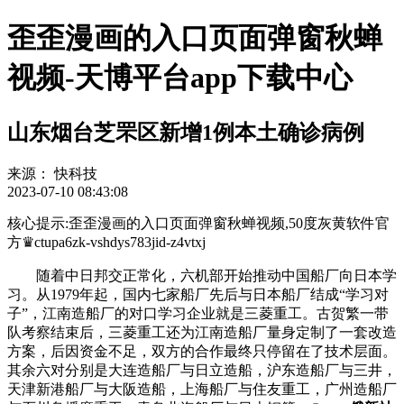
歪歪漫画的入口页面弹窗秋蝉
视频-天博平台app下载中心
山东烟台芝罘区新增1例本土确诊病例
来源：
快科技
2023-07-10 08:43:08
核心提示:歪歪漫画的入口页面弹窗秋蝉视频,50度灰黄软件官
方♛ctupa6zk-vshdys783jid-z4vtxj
随着中日邦交正常化，六机部开始推动中国船厂向日本学
习。从1979年起，国内七家船厂先后与日本船厂结成“学习对
子”，江南造船厂的对口学习企业就是三菱重工。古贺繁一带
队考察结束后，三菱重工还为江南造船厂量身定制了一套改造
方案，后因资金不足，双方的合作最终只停留在了技术层面。
其余六对分别是大连造船厂与日立造船，沪东造船厂与三井，
天津新港船厂与大阪造船，上海船厂与住友重工，广州造船厂