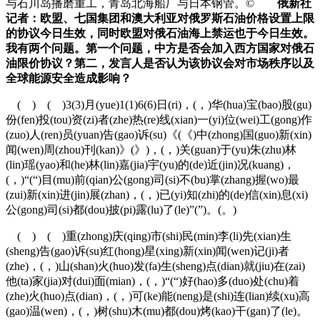
与石川岛播磨重工，青岛北海船厂与日本钢管。©
俄新社
记者：欧盟、七国集团和澳大利亚对俄罗斯石油价格设置上限
的协议今日生效，同时欧盟对俄石油海上禁运也于今日生效。
我有两个问题。第一个问题，中方是否会加入西方国家对俄石
油限价协议？第二，发言人是否认为该协议会对市场秩序以及
全球能源安全造成影响？
( ) ( )3(3)月(yue)1(1)6(6)日(ri)，(，)华(hua)宝(bao)股(gu)
份(fen)投(tou)资(zi)者(zhe)热(re)线(xian)一(yi)位(wei)工(gong)作
(zuo)人(ren)员(yuan)告(gao)诉(su)《(《)中(zhong)国(guo)新(xin)
闻(wen)周(zhou)刊(kan)》(》)，(，)关(guan)于(yu)朱(zhu)林
(lin)瑶(yao)和(he)林(lin)嘉(jia)宇(yu)的(de)近(jin)况(kuang)，
(，)“(“)目(mu)前(qian)公(gong)司(si)不(bu)掌(zhang)握(wo)最
(zui)新(xin)进(jin)展(zhan)，(，)已(yi)知(zhi)的(de)信(xin)息(xi)
公(gong)司(si)都(dou)披(pi)露(lu)了(le)”(”)。(。)
( ) ( )重(zhong)庆(qing)市(shi)民(min)李(li)先(xian)生
(sheng)告(gao)诉(su)红(hong)星(xing)新(xin)闻(wen)记(ji)者
(zhe)，(，)山(shan)火(huo)发(fa)生(sheng)点(dian)就(jiu)在(zai)
他(ta)家(jia)对(dui)面(mian)，(，)“(“)好(hao)多(duo)处(chu)着
(zhe)火(huo)点(dian)，(，)可(ke)能(neng)是(shi)连(lian)续(xu)高
(gao)温(wen)，(，)树(shu)木(mu)都(dou)烤(kao)干(gan)了(le)。