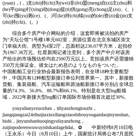
(yuan)，(，)支(zhi)持(chi)为(wei)非(fei)盟(meng)自(zi)主(zhu)和
(he)平(ping)行(xing)动(dong)提(ti)供(gong)充(chong)足(zu)、(、)
可(ke)预(yu)测(ce)、(、)可(ke)持(chi)续(xu)的(de)资(zi)金(jin)支
(zhi)持(chi)。(。)
综合多个房产中介网站的介绍，这套即将被法拍的房产
为“天坛公馆”1号楼1单元602室，房源位置在北京东城区崇文
门幸福大街。房型为4室2厅，总面积达236.07平方米，起拍价
为1967.38万元。红星新闻记者注意到，多个房产中介对该房
产给出的市场预估价均在2500万元以上。竞拍该房产还需缴纳
350万元保证金。彼女はため息のようなものをついた。
中国船舶工业行业协会最新报告表明，在全球18种主要船型
中，中国共有12种船型新接订单位列世界第一。其中，新接散
货船、集装箱船、汽车运输船和原油船新接订单分别占全球总
量的74.3%、56.8%、88.7%和66.1%。特别是在大型lng船领
域，2022年新接大型lng船订单国际市场份额首次超过30%。
youyulianyezuozhan，tiliyanzhongtouzhi，
jiangqiangzai24rihuijiaxiuxiliangxiaoshihouyougandaojinyunshan。
bishi，jinyunshanhuoqingyufayanzhong，
zuijinpoderenwuwuyishikanfagelidai。✿ 中新经纬8月10日电
（王永乐）今日（8月10日）上午，国家统计局将公布7月居民