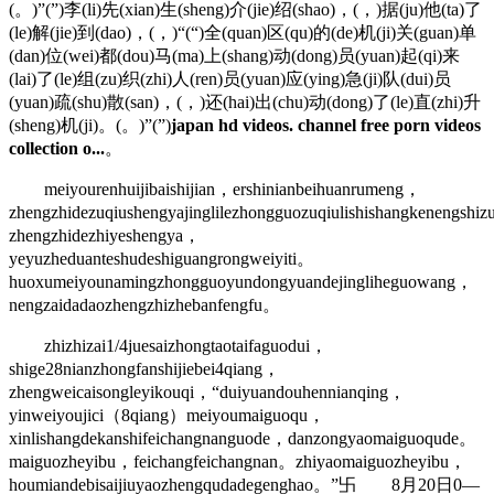
(。)”(”)李(li)先(xian)生(sheng)介(jie)绍(shao)，(，)据(ju)他(ta)了
(le)解(jie)到(dao)，(，)“(“)全(quan)区(qu)的(de)机(ji)关(guan)单
(dan)位(wei)都(dou)马(ma)上(shang)动(dong)员(yuan)起(qi)来
(lai)了(le)组(zu)织(zhi)人(ren)员(yuan)应(ying)急(ji)队(dui)员
(yuan)疏(shu)散(san)，(，)还(hai)出(chu)动(dong)了(le)直(zhi)升
(sheng)机(ji)。(。)”(”)
japan hd videos. channel free porn videos
collection o...
。
meiyourenhuijibaishijian，ershinianbeihuanrumeng，
zhengzhidezuqiushengyajinglilezhongguozuqiulishishangkenengshi
zhengzhidezhiyeshengya，
yeyuzheduanteshudeshiguangrongweiyiti。
huoxumeiyounamingzhongguoyundongyuandejingliheguowang，
nengzaidadaozhengzhizhebanfengfu。
zhizhizai1/4juesaizhongtaotaifaguodui，
shige28nianzhongfanshijiebei4qiang，
zhengweicaisongleyikouqi，“duiyuandouhennianqing，
yinweiyoujici（8qiang）meiyoumaiguoqu，
xinlishangdekanshifeichangnanguode，danzongyaomaiguoqude。
maiguozheyibu，feichangfeichangnan。zhiyaomaiguozheyibu，
houmiandebisaijiuyaozhengqudadegenghao。”卐 8月20日0—