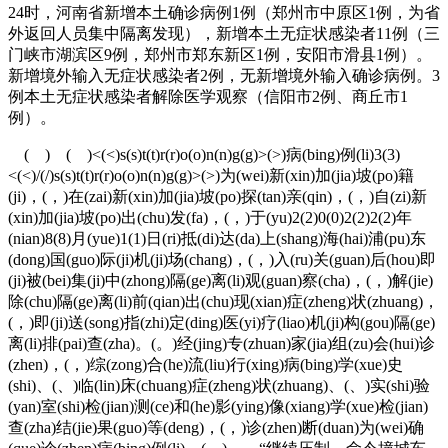
24时，河南省新增本土确诊病例1例（郑州市中原区1例，为省
外返回人员集中隔离发现），新增本土无症状感染者11例（三
门峡市湖滨区9例，郑州市郑东新区1例，安阳市滑县1例）。
新增境外输入无症状感染者2例，无新增境外输入确诊病例。3
例本土无症状感染者解除医学观察（信阳市2例、商丘市1
例）。
( ) ( )<(<)s(s)t(t)r(r)o(o)n(n)g(g)>(>)病(bing)例(li)3(3)
<(<)/(/)s(s)t(t)r(r)o(o)n(n)g(g)>(>)为(wei)新(xin)加(jia)坡(po)籍
(ji)，(，)在(zai)新(xin)加(jia)坡(po)探(tan)亲(qin)，(，)自(zi)新
(xin)加(jia)坡(po)出(chu)发(fa)，(，)于(yu)2(2)0(0)2(2)2(2)年
(nian)8(8)月(yue)1(1)日(ri)抵(di)达(da)上(shang)海(hai)浦(pu)东
(dong)国(guo)际(ji)机(ji)场(chang)，(，)入(ru)关(guan)后(hou)即
(ji)被(bei)集(ji)中(zhong)隔(ge)离(li)观(guan)察(cha)，(，)解(jie)
除(chu)隔(ge)离(li)前(qian)出(chu)现(xian)症(zheng)状(zhuang)，
(，)即(ji)送(song)指(zhi)定(ding)医(yi)疗(liao)机(ji)构(gou)隔(ge)
离(li)排(pai)查(zha)。(。)经(jing)专(zhuan)家(jia)组(zu)会(hui)诊
(zhen)，(，)综(zong)合(he)流(liu)行(xing)病(bing)学(xue)史
(shi)、(、)临(lin)床(chuang)症(zheng)状(zhuang)、(、)实(shi)验
(yan)室(shi)检(jian)测(ce)和(he)影(ying)像(xiang)学(xue)检(jian)
查(zha)结(jie)果(guo)等(deng)，(，)诊(zhen)断(duan)为(wei)确