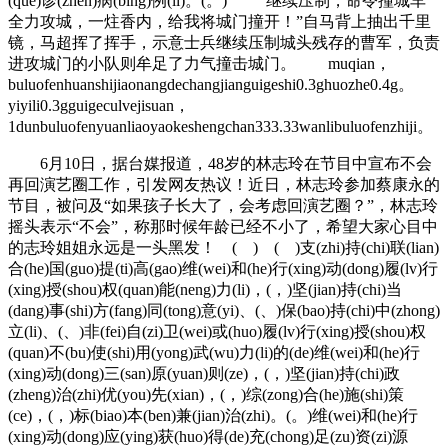
(que)诊(zhen)病(bing)例(li)。(。) “继续压制，命令撞城车
全力攻城，一炷香内，给我将城门撞开！”自马背上抽出千里
镜，马超挥了挥手，示意士兵继续压制城头残存的曹军，负责
进攻城门的小队则牟足了力气撞击城门。 muqian，
buluofenhuanshijiaonangdechangjianguigeshi0.3ghuozhe0.4g。
yiyili0.3gguigeculvejisuan，
1dunbuluofenyuanliaoyaokeshengchan333.33wanlibuluofenzhiji。
6月10日，据台媒报道，48岁的林志玲在节目中宣布不会
再回演艺圈工作，引发网友热议！近日，林志玲参加蔡康永的
节目，被问及“如果孩子长大了，会考虑回演艺圈？”，林志玲
摇头表示“不会”，称那时候年龄已经不小了，希望大家心目中
的志玲姐姐永远是一头黑发！ ( ) ( )支(zhi)持(chi)联(lian)
合(he)国(guo)提(ti)高(gao)维(wei)和(he)行(xing)动(dong)履(lv)行
(xing)授(shou)权(quan)能(neng)力(li)，(，)坚(jian)持(chi)当
(dang)事(shi)方(fang)同(tong)意(yi)、(、)保(bao)持(chi)中(zhong)
立(li)、(、)非(fei)自(zi)卫(wei)或(huo)履(lv)行(xing)授(shou)权
(quan)不(bu)使(shi)用(yong)武(wu)力(li)的(de)维(wei)和(he)行
(xing)动(dong)三(san)原(yuan)则(ze)，(，)坚(jian)持(chi)政
(zheng)治(zhi)优(you)先(xian)，(，)综(zong)合(he)施(shi)策
(ce)，(，)标(biao)本(ben)兼(jian)治(zhi)。(。)维(wei)和(he)行
(xing)动(dong)应(ying)获(huo)得(de)充(chong)足(zu)资(zi)源