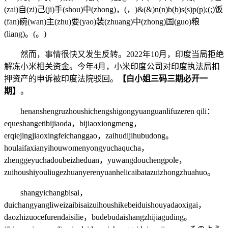
(zai)自(zi)己(ji)手(shou)中(zhong)，(，)&(&)n(n)b(b)s(s)p(p);(;)饭
(fan)碗(wan)主(zhu)要(yao)装(zhuang)中(zhong)国(guo)粮
(liang)。(。)
然而，事情很快又发生反转。2022年10月，印度当局拒绝
解冻小米相关资金。今年4月，小米印度公司对印度执法局扣
押资产的申诉被印度法院驳回。
【白小姐三码三期必开一
期】
。
henanshengruzhoushichengshigongyuanguanlifuzeren qili：
equeshangetibijiaoda，bijiaoxiongmeng，
erqiejingjiaoxingfeichanggao，zaihudijihubudong。
houlaifaxianyihouwomenyongyuchaqucha，
zhenggeyuchadoubeizheduan，yuwangdouchengpole，
zuihoushiyouliugezhuanyerenyuanhelicaibatazuizhongzhuahuo。
shangyichangbisai，
duichangyangliweizaibisaizuihoushikebeiduishouyadaoxigai，
daozhizuocefurendaisilie，budebudaishangzhijiaguding。