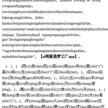
zhongfangjinlaiduocibiaomingtaidu，zaisandi“xiwang”he“tixing”
youguandiquguojia，
yiweiyingheyuwaishilibujinwufaweihuzishenanquan，
bijiangyangjizishen。jinlai，
baokuofeiqianzongtongduteerteyijimakesizongtongdejiejie、
canyiyuanaimei·makesizaineidezhongduoyoushizhishijinjihuxufei
xinjiapo《lianhezaobao》riqianyequangaofeilvbin，
gao“zhongmeipinghengshu”
bunengyinweijiaoxinghuobeihuyouerzuochuwupan，
“ruguobushenhuaxiangdangnianejinuosanshideguidao，
najiudebuchangshile”。
【ai明星造梦工厂app】
。
( ) ( )西(xi)单(dan)西(xi)南(nan)角(jiao)布(bu)置(zhi)“(“)
富(fu)裕(yu)生(sheng)活(huo)”(”)花(hua)坛(tan)，(，)花(hua)坛
(tan)顶(ding)高(gao)8(8)米(mi)，(，)以(yi)五(wu)谷(gu)丰(feng)
登(deng)喜(xi)庆(qing)丰(feng)收(shou)为(wei)场(chang)景
(jing)，(，)寓(yu)意(yi)民(min)以(yi)食(shi)为(wei)天(tian)，(，)
粮(liang)食(shi)安(an)全(quan)是(shi)“(“)国(guo)之(zhi)大(da)者
(zhe)”(”)，(，)中(zhong)国(guo)人(ren)的(de)饭(fan)碗(wan)任
(ren)何(he)时(shi)候(hou)都(dou)要(yao)牢(lao)牢(lao)端(duan)在