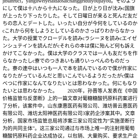
jibianruci，yangliweiyelaidaosaichanggeiduiyoujiayou。そのよう
にして僕は十八から十九になった。日が上り日が沈みc国旗
が上ったり下ったりした。そして日曜日が来ると死んだ友だ
ちの恋人とデートした。いったい自分が今何をしているのか
cこれから何をしようとしているのかさっぱりわからなかっ
た。大学の授業でクローデルを読みcラシーヌを読みcエイゼ
ンシュテインを読んだがcそれらの本は僕に殆んど何も訴え
かけてこなかった。僕は大学のクラスでは一人も友だちを作
らなかったしc寮でのつきあいも通りいっぺんのものだっ
た。寮の連中はいつも一人で本を読んでいるので僕が作家に
なりたがっているんだと思いこんでいるようだったがc僕は
べつに作家になんてなりたいとは思わなかった。何にもなり
たいとは思わなかった。 2020年，孙晋等人发表在《中国
价格监管与反垄断》上的一篇文章对葡糖糖酸钙原料药案进行
了分析，该案件中，山东康惠医药有限公司、潍坊普云惠医药
有限公司、潍坊太阳神医药有限公司3家药企涉案其中。文章
分析，国家市场监管总局将涉案三家公司定性为“实施垄断行
为的共同主体”。这三家公司通过与市场上唯一的注射用葡萄
糖酸钙原料药企业达成协议，以包销、大量购买、要求生产企