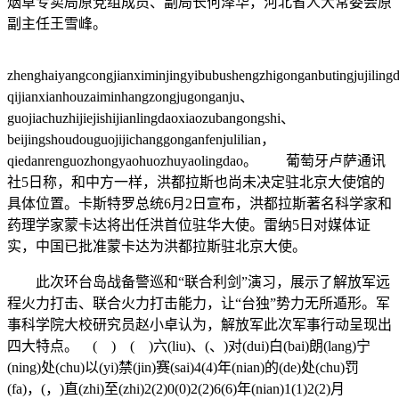
烟草专卖局原党组成员、副局长何泽华，河北省人大常委会原
副主任王雪峰。
zhenghaiyangcongjianximinjingyibubushengzhigonganbutingjujilin
qijianxianhouzaiminhangzongjugonganju、
guojiachuzhijiejishijianlingdaoxiaozubangongshi、
beijingshoudouguojijichanggonganfenjulilian，
qiedanrenguozhongyaohuozhuyaolingdao。 葡萄牙卢萨通讯
社5日称，和中方一样，洪都拉斯也尚未决定驻北京大使馆的
具体位置。卡斯特罗总统6月2日宣布，洪都拉斯著名科学家和
药理学家蒙卡达将出任洪首位驻华大使。雷纳5日对媒体证
实，中国已批准蒙卡达为洪都拉斯驻北京大使。
此次环台岛战备警巡和“联合利剑”演习，展示了解放军远
程火力打击、联合火力打击能力，让“台独”势力无所遁形。军
事科学院大校研究员赵小卓认为，解放军此次军事行动呈现出
四大特点。 ( ) ( )六(liu)、(、)对(dui)白(bai)朗(lang)宁
(ning)处(chu)以(yi)禁(jin)赛(sai)4(4)年(nian)的(de)处(chu)罚
(fa)，(，)直(zhi)至(zhi)2(2)0(0)2(2)6(6)年(nian)1(1)2(2)月