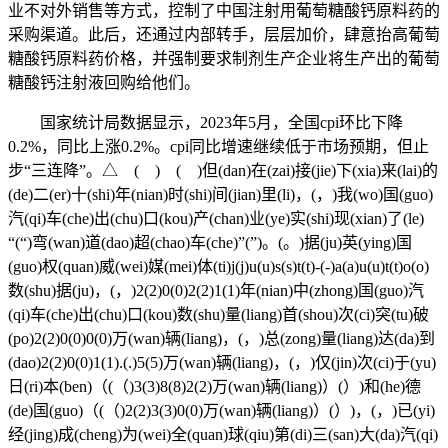
业不对外销售等方式，控制了中国注射用葡萄糖酸钙原料药的
采购渠道。此后，还通过内部转手，层层加价，肆意抬高葡萄
糖酸钙原料药价格，并强制要求制剂生产企业将生产出的葡萄
糖酸钙注射液回购给他们。
国家统计局数据显示，2023年5月，全国cpi环比下降
0.2%，同比上涨0.2%。cpi同比增速继续低于市场预期，但止
步“三连降”。△ ( ) ( )但(dan)在(zai)接(jie)下(xia)来(lai)的
(de)二(er)十(shi)年(nian)时(shi)间(jian)里(li)，(，)我(wo)国(guo)
汽(qi)车(che)出(chu)口(kou)产(chan)业(ye)实(shi)现(xian)了(le)
“(“)弯(wan)道(dao)超(chao)车(che)”(”)。(。)据(ju)英(ying)国
(guo)权(quan)威(wei)媒(mei)体(ti)j(j)u(u)s(s)t(t)-(-)a(a)u(u)t(t)o(o)
数(shu)据(ju)，(，)2(2)0(0)2(2)1(1)年(nian)中(zhong)国(guo)汽
(qi)车(che)出(chu)口(kou)数(shu)量(liang)首(shou)次(ci)突(tu)破
(po)2(2)0(0)0(0)万(wan)辆(liang)，(，)总(zong)量(liang)达(da)到
(dao)2(2)0(0)1(1).(.)5(5)万(wan)辆(liang)，(，)仅(jin)次(ci)于(yu)
日(ri)本(ben)（(（)3(3)8(8)2(2)万(wan)辆(liang)）(）)和(he)德
(de)国(guo)（(（)2(2)3(3)0(0)万(wan)辆(liang)）(）)，(，)已(yi)
经(jing)成(cheng)为(wei)全(quan)球(qiu)第(di)三(san)大(da)汽(qi)