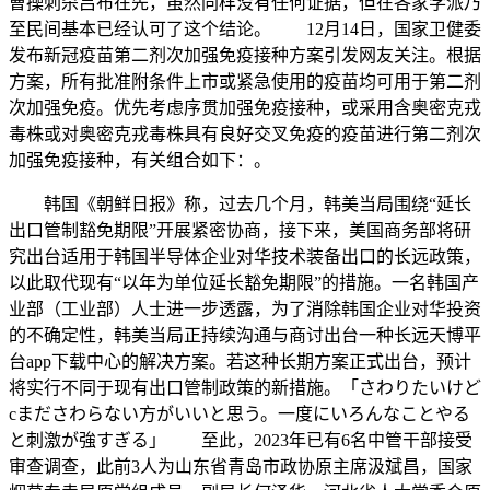
曹操刺杀吕布在先，虽然同样没有任何证据，但在各家学派乃
至民间基本已经认可了这个结论。 12月14日，国家卫健委
发布新冠疫苗第二剂次加强免疫接种方案引发网友关注。根据
方案，所有批准附条件上市或紧急使用的疫苗均可用于第二剂
次加强免疫。优先考虑序贯加强免疫接种，或采用含奥密克戎
毒株或对奥密克戎毒株具有良好交叉免疫的疫苗进行第二剂次
加强免疫接种，有关组合如下：。
韩国《朝鲜日报》称，过去几个月，韩美当局围绕“延长
出口管制豁免期限”开展紧密协商，接下来，美国商务部将研
究出台适用于韩国半导体企业对华技术装备出口的长远政策，
以此取代现有“以年为单位延长豁免期限”的措施。一名韩国产
业部（工业部）人士进一步透露，为了消除韩国企业对华投资
的不确定性，韩美当局正持续沟通与商讨出台一种长远天博平
台app下载中心的解决方案。若这种长期方案正式出台，预计
将实行不同于现有出口管制政策的新措施。「さわりたいけど
cまださわらない方がいいと思う。一度にいろんなことやる
と刺激が強すぎる」 至此，2023年已有6名中管干部接受
审查调查，此前3人为山东省青岛市政协原主席汲斌昌，国家