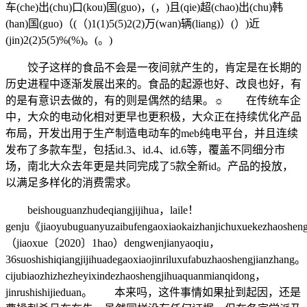
车(che)出(chu)口(kou)国(guo)，(，)且(qie)超(chao)出(chu)韩
(han)国(guo)（(（)1(1)5(5)2(2)万(wan)辆(liang)）(）)近
(jin)2(2)5(5)%(%)。(。)
饺子这样的食品不会是一夜间就产生的，肯定是在长期的
历史进程中逐渐发展出来的。食品的起源也好、改良也好，有
的是有意识去做的，有的则是偶然的结果。☼ 在传统车企
中，大众的电动化相对更早也更积极，大众正在持续优化产品
布局，开发出用于生产制造电动车的meb纯电平台，并且连续
发布了多款车型，包括id.3、id.4、id.6等，覆盖不同细分市
场，南北大众去年更是共同完成了5款全新id。产品的投放，
以满足多样化的消费需求。
beishouguanzhudeqiangjijihua，laile！
genju《jiaoyubuguanyuzaibufengaoxiaokaizhanjichuxuekezhaoshen
（jiaoxue〔2020〕1hao）dengwenjianyaoqiu，
36suoshishiqiangjijihuadegaoxiaojinriluxufabuzhaoshengjianzhang。
cijubiaozhizhezheyixindezhaoshengjihuaquanmianqidong，
jinrushishijieduan。 本来吗，这件事情如果扯到起因，还是