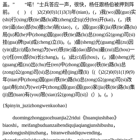
盖。” “喏！”士兵答应一声，很快，杨任跟杨伯被押到阵
前。 ( ) ( )2(2)0(0)1(1)3(3)年(nian)，(，)我(wo)国(guo)实
(shi)行(xing)铁(tie)路(lu)政(zheng)企(qi)分(fen)开(kai)，(，)铁
(tie)道(dao)部(bu)撤(che)销(xiao)，(，)国(guo)家(jia)铁(tie)路(lu)
局(ju)和(he)中(zhong)国(guo)铁(tie)路(lu)总(zong)公(gong)司(si)
挂(gua)牌(pai)成(cheng)立(li)。(。)盛(sheng)光(guang)祖(zu)因
(yin)此(ci)成(cheng)为(wei)铁(tie)道(dao)部(bu)最(zui)后(hou)一
(yi)任(ren)部(bu)长(chang)。(。)此(ci)后(hou)，(，)盛(sheng)光
(guang)祖(zu)出(chu)任(ren)中(zhong)国(guo)铁(tie)路(lu)总
(zong)公(gong)司(si)总(zong)经(jing)理(li)（(（)2(2)0(0)1(1)9(9)
年(nian)中(zhong)国(guo)铁(tie)路(lu)总(zong)公(gong)司(si)改
(gai)制(zhi)为(wei)中(zhong)国(guo)国(guo)家(jia)铁(tie)路(lu)集
(ji)团(tuan)有(you)限(xian)公(gong)司(si)）(）)。(。)
{$pinyin_juzizhongwenkuohao}
duomingzhongguozhuanjia22ridui《huanqiushibao》
biaoshi，meifangbuduanzaibendiqujiaqiangjunshibushu，
jiaodongjushijinzhang，biranweihaidiquwending。