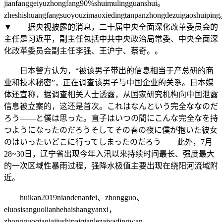
jianfanggeiyuzhongfang90%shuimulingguanshui。
zheshishuangfangsuoyouzimaoxiedingtanpanzhongdezuigaoshuipin
▼ 据央视披露的消息，二十届中央全面深化改革委员会的
主任是习近平，副主任包括中共中央政治局常委、中央全面深
化改革委员会副主任李强、王沪宁、蔡奇。。
日本警方认为，“被该男子带出的信息相当于产总研的商
业和技术秘密”，正在调查该男子与中国企业的关系。日本媒
体还宣称，据调查相关人士透露，从国家研究机构向中国泄露
信息被立案的，这还是首次。これはなんという完全ななのだ
ろう――と僕は思った。直子はいつの間にこんな完全なを持
つようになったのだろうそしてその春の夜に僕が抱いた彼女
のはいったいどこに行ってしまったのだろう 此外，7月
28~30日，辽宁省出现今年入汛以来持续时间最长、强度最大
的一次区域性暴雨过程，强降水极值主要出现在绕阳河流域附
近。
huikan2019niandenanfei、zhongguo、
eluosisanguolianhehaishangyanxi，
zhongguoqiaqiajiushipaiqianlezaiyadingwan、