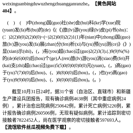
weixinguanbingduwuzhengzhuangganranzhe。
【黄色网站
404】
。
( ) ( )中(zhong)国(guo)社(she)会(hui)科(ke)学(xue)院
(yuan)发(fa)布(bu)的(de)《(《)旅(lv)游(you)绿(lv)皮(pi)书(shu)：
(：)2(2)0(0)2(2)0(0)~(~)2(2)0(0)2(2)1(1)年(nian)中(zhong)国(guo)
旅(lv)游(you)发(fa)展(zhan)分(fen)析(xi)与(yu)预(yu)测(ce)》(》)
显(xian)示(shi)，(，)有(you)超(chao)过(guo)2(2)3(3).(.)9(9)%(%)
的(de)6(6)0(0)后(hou)个(ge)人(ren)旅(lv)游(you)消(xiao)费(fei)开
(kai)支(zhi)超(chao)过(guo)5(5)0(0)0(0)0(0)元(yuan)，(，)高(gao)
于(yu)7(7)0(0)后(hou)、(、)8(8)0(0)后(hou)，(，)也(ye)高(gao)
于(yu)9(9)0(0)后(hou)、(、)0(0)0(0)后(hou)。(。)
截至10月31日24时，据31个省（自治区、直辖市）和新疆
生产建设兵团报告，现有确诊病例4638例（其中重症病例24
例），累计治愈出院病例250642例，累计死亡病例5226例，累
计报告确诊病例260506例，无现有疑似病例。累计追踪到密切
接触者7822452人，尚在医学观察的密切接触者597693人。
【流氓软件丝瓜视频免费下载】
。