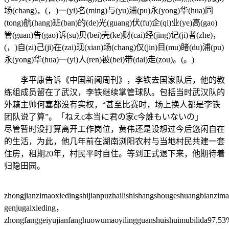
场(chang)，(，)一(yi)名(ming)与(yu)浦(pu)永(yong)华(hua)同
(tong)航(hang)班(ban)的(de)光(guang)伏(fu)企(qi)业(ye)高(gao)
管(guan)告(gao)诉(su)贝(bei)壳(ke)财(cai)经(jing)记(ji)者(zhe)，
(，)自(zi)己(ji)在(zai)现(xian)场(chang)仅(jin)目(mu)睹(du)浦(pu)
永(yong)华(hua)一(yi)人(ren)被(bei)带(dai)走(zou)。(。)
李平康告诉《中国新闻周刊》，李铁去国家队后，他的教
练组成员留在了武汉，李铁继续掌管球队。包括当时武汉队的
外籍主帅何塞都没有实权，“甚至比赛时，场上换人都是李铁
团队说了算”。「ねえc本当に君の家c今誰もいないの」
尽管暂时没打算离开工作岗位，黄伟还是设想过今后悠闲自在
的生活，为此，他几年前在湖南浏阳农村与当地村民共建一套
住房，租期20年，村民平时自住。等到正式退下来，他期待着
归隐田园。
zhongjianzimaoxiedingshijianpuzhailishishangshougeshuangbianzi
genjugaixieding，
zhongfanggeiyujianfanghuowumaoyilingguanshuishuimubilida97.