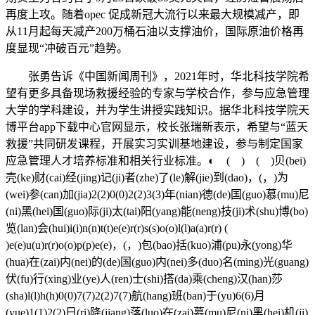
再度上攻。随着opec 促成新冠大流行以来最大规模减产，即
从11月起每天减产200万桶石油以支撑油价，国际原油价格再
度显现“冲破百元”趋势。
张勇告诉《中国新闻周刊》，2021年时，华北科技学院希
望有更多具备现场救援经验的专家与学校合作，参与应急管理
大学的学科建设，并为学生讲授实践知识。据华北科技学院天
博平台app下载中心官网显示，校长张瑞新表示，希望与“蓝天
救援”共同研发课程，开展实习实训基地建设，参与制定国家
应急管理人才培养标准和相关行业标准。◐ ( ) ( )贝(bei)
壳(ke)财(cai)经(jing)记(ji)者(zhe)了(le)解(jie)到(dao)，(，)为
(wei)参(can)加(jia)2(2)0(0)2(2)3(3)年(nian)德(de)国(guo)慕(mu)尼
(ni)黑(hei)国(guo)际(ji)太(tai)阳(yang)能(neng)技(ji)术(shu)博(bo)
览(lan)会(hui)i(i)n(n)t(t)e(e)r(r)s(s)o(o)l(l)a(a)r(r) (
)e(e)u(u)r(r)o(o)p(p)e(e)，(，)包(bao)括(kuo)浦(pu)永(yong)华
(hua)在(zai)内(nei)的(de)国(guo)内(nei)多(duo)名(ming)光(guang)
伏(fu)行(xing)业(ye)人(ren)士(shi)搭(da)乘(cheng)汉(han)莎
(sha)l(l)h(h)0(0)7(7)2(2)7(7)航(hang)班(ban)于(yu)6(6)月
(yue)1(1)2(2)日(ri)降(jiang)落(luo)在(zai)慕(mu)尼(ni)黑(hei)机(ji)