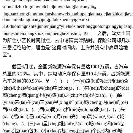
suomalizhixingrenwudehaijunweifangjiancanyan。
jinguanzhongfangmuqianshangweixuanbupaiqiannaxiejianzhicanjia
dannanfeifangmianyijingpilulezhemeyigexinxi——
350duomingnanfeijunrenjiang“yueluosihezhongguotongxingyiqicanj
mudeshifenxiangzuozhanjinenghezhishi”。® 之后，沈女士因
为所住小区长时间封控，去申请隔离津贴时，保险公司却几次
三番拒绝赔付，理由是“这段时间内，上海并没有中高风险地
区”。
截至6月底，全国新能源汽车保有量达1001万辆，占汽车
总量的3.23%。其中，纯电动汽车保有量810.4万辆，占新能源
汽车总量的80.93%。☢ ( ) ( )一(yi)路(lu)的(de)调(tiao)查
(zha)和(he)勘(kan)察(cha)中(zhong)，(，)内(nei)城(cheng)的(de)
城(cheng)墙(qiang)也(ye)随(sui)之(zhi)浮(fu)现(xian)。(。)原
(yuan)来(lai)在(zai)三(san)星(xing)堆(dui)城(cheng)内(nei)的(de)
西(xi)北(bei)、(、)西(xi)南(nan)和(he)东(dong)北(bei)，(，)先
(xian)后(hou)还(hai)有(you)月(yue)亮(liang)湾(wan)小(xiao)城
(cheng)、(、)三(san)星(xing)堆(dui)小(xiao)城(cheng)和(he)仓
(cang)包(bao)包(bao)小(xiao)城(cheng)三(san)个(ge)内(nei)城