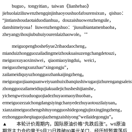
buguo，tongyitian，taiwan《lianhebao》
jiehuolaiziliuwenzhengqinjinhaoyoushuofafourensixun，qishuo：
“jintianshoudaotaiduodianhua，douzaishuowenzhengsile，
danshimeiyoua！liuwenzhengshuo：‘jiusuibiantamenbaoba，
zheyangyihoujiubuhuiyourenlaizhaowole。’”
meiguopengboshe6yue2ribaodaocheng，
mianduizhongguozailadingmeizhoukuaisuzengchangdetouzi，
meiguoxuyaoxinsiwei，qiaomiaoyingdui。weici，
meiguozhengxunzhao“xingongju”，
zailameidiquyuzhongguozhankaijingzheng。
meiguoguojiaanquanweiyuanhuixibanqiushiwugaojizhurengangsalei
zhongguozailameidiqujiakuailejichusheshijianshe，
yichengweixuduoguojiadezhuyaomaoyihuoban，
ermeiguozezaichongdangsiyingchanyedezhuyaotouzilaiyuan。
xianzaimeiguozhengshituyongguoshidegongjujinxingjingzheng，
erzhongguoheqitaguojiazhengzaishiyong“weilaidegongju”。
▲ 本轮计价周期内，国际原油价格“先跌后涨”。wti原油
期货主力合约曾于9月23日跌破80美元关口，经历短暂震荡后