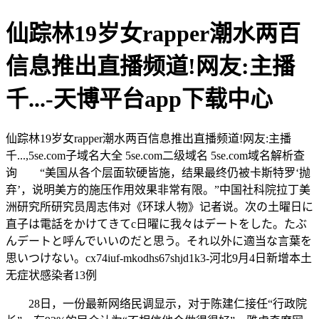
仙踪林19岁女rapper潮水两百
信息推出直播频道!网友:主播
千...-天博平台app下载中心
仙踪林19岁女rapper潮水两百信息推出直播频道!网友:主播
千...,5se.com子域名大全 5se.com二级域名 5se.com域名解析查
询 “美国从各个层面软硬皆施，结果最终仍被卡斯特罗‘抛
弃’，说明美方的施压作用效果非常有限。”中国社科院拉丁美
洲研究所研究员周志伟对《环球人物》记者说。次の土曜日に
直子は電話をかけてきてc日曜に我々はデートをした。たぶ
んデートと呼んでいいのだと思う。それ以外に適当な言葉を
思いつけない。cx74iuf-mkodhs67shjd1k3-河北9月4日新增本土
无症状感染者13例
28日，一份最新网络民调显示，对于陈建仁接任“行政院