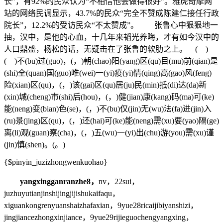
长”，有92%的民众认为“不相信他会做得很好”。雅虎奇摩网
站的网络民调显示，43.7%的民众“完全不赞成陈建仁接任行政
院长”，12.2%的受访民众“不太赞成”。 张鲁心中狠狠地一
抽，汉中，是他的心血，十几年来韬光养晦，才有如今汉中的
人口鼎盛，杨松的话，无疑击在了张鲁的软肋之上。 ( )
( )不(bu)过(guo)，(，)朝(chao)阳(yang)区(qu)目(mu)前(qian)是
(shi)全(quan)国(guo)唯(wei)一(yi)疫(yi)情(qing)高(gao)风(feng)
险(xian)区(qu)，(，)该(gai)区(qu)居(ju)民(min)抵(di)达(da)新
(xin)城(cheng)市(shi)后(hou)，(，)健(jian)康(kang)码(ma)可(ke)
能(neng)变(bian)色(se)，(，)不(bu)仅(jin)无(wu)法(fa)进(jin)入
(ru)景(jing)区(qu)，(，)还(hai)可(ke)能(neng)需(xu)要(yao)隔(ge)
离(li)观(guan)察(cha)，(，)五(wu)一(yi)出(chu)游(you)需(xu)谨
(jin)慎(shen)。(。)
{$pinyin_juzizhongwenkuohao}
yangxingganranzhe8，
nv，22sui，
juzhuyutianjinshijingjijishukaifaqu，
xiguankongrenyuanshaizhafaxian，9yue28ricaijibiyanshizi，
jingjiancezhongxinjiance，9yue29rijieguochengyangxing，