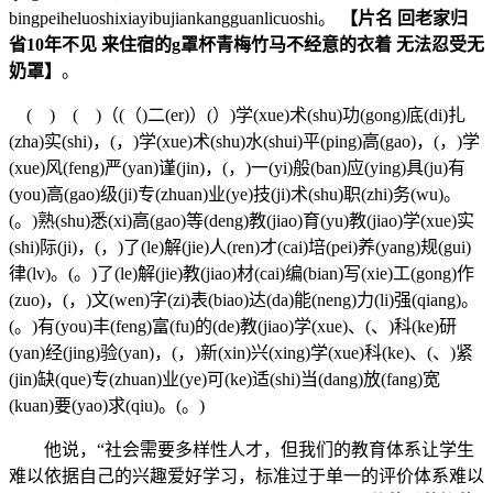
bingpeiheluoshixiayibujiankangguanlicuoshi。
【片名 回老家归
省10年不见 来住宿的g罩杯青梅竹马不经意的衣着 无法忍受无
奶罩】
。
( ) ( )（(（)二(er)）(）)学(xue)术(shu)功(gong)底(di)扎
(zha)实(shi)，(，)学(xue)术(shu)水(shui)平(ping)高(gao)，(，)学
(xue)风(feng)严(yan)谨(jin)，(，)一(yi)般(ban)应(ying)具(ju)有
(you)高(gao)级(ji)专(zhuan)业(ye)技(ji)术(shu)职(zhi)务(wu)。
(。)熟(shu)悉(xi)高(gao)等(deng)教(jiao)育(yu)教(jiao)学(xue)实
(shi)际(ji)，(，)了(le)解(jie)人(ren)才(cai)培(pei)养(yang)规(gui)
律(lv)。(。)了(le)解(jie)教(jiao)材(cai)编(bian)写(xie)工(gong)作
(zuo)，(，)文(wen)字(zi)表(biao)达(da)能(neng)力(li)强(qiang)。
(。)有(you)丰(feng)富(fu)的(de)教(jiao)学(xue)、(、)科(ke)研
(yan)经(jing)验(yan)，(，)新(xin)兴(xing)学(xue)科(ke)、(、)紧
(jin)缺(que)专(zhuan)业(ye)可(ke)适(shi)当(dang)放(fang)宽
(kuan)要(yao)求(qiu)。(。)
他说，“社会需要多样性人才，但我们的教育体系让学生
难以依据自己的兴趣爱好学习，标准过于单一的评价体系难以