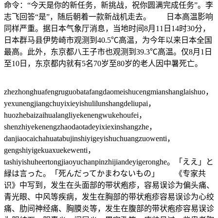
命令：“今天是你的新任务，新挑战，祝你圆满完成任务”。李
志飞回答“是”，随后朝着一款新战机走去。 日本高温影响
同样严重。据日本气象厅消息，当地时间8月11日14时30分，
日本群马县伊势崎市观测到40.5℃高温，为今年以来日本全国
最高。此外，东京都八王子市也观测到39.3℃高温。仅8月1日
至10日，东京都内就有5名70岁至80岁的老人因中暑死亡。
zhezhonghuafengruguobatafangdaomeishucengmianshanglaishuo，
yexunengjiangchuyixieyishulilunshangdeliupai，
huozhebaizaihualangliyekenengwukehoufei，
shenzhiyekenengzhaodaotadeyixiexinshangzhe，
danjiaocaichahuatabujinshiyigeyishuchuangzuowenti，
gengshiyigekuaxuekewenti，
tashiyishuheertongjiaoyuchanpinzhijiandeyigeronghe。「ええ」と
緑は言った。「死んだってかまわないもの」 《专家共
识》中写到，发生在头面部的带状疱疹，容易误诊为偏头痛、
青光眼、中风等疾病，发生在胸部的带状疱疹容易误诊为心绞
痛、肋间神经痛、胸膜炎等，发生在腹部的带状疱疹容易误诊