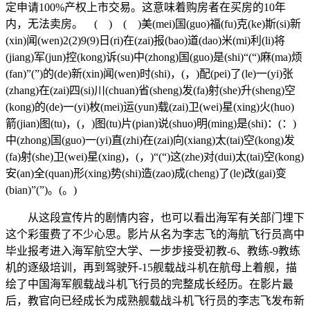
定申请100%产权上市交易。这意味着购房者在买房的10年
内，无法卖房。 ( ) ( )美(mei)国(guo)福(fu)克(ke)斯(si)新
(xin)闻(wen)2(2)9(9)日(ri)在(zai)报(bao)道(dao)米(mi)利(li)将
(jiang)军(jun)控(kong)诉(su)中(zhong)国(guo)是(shi)“(“)麻(ma)烦
(fan)”(”)的(de)新(xin)闻(wen)时(shi)，(，)配(pei)了(le)一(yi)张
(zhang)在(zai)四(si)川(chuan)省(sheng)发(fa)射(she)升(sheng)空
(kong)的(de)一(yi)枚(mei)运(yun)载(zai)卫(wei)星(xing)火(huo)
箭(jian)图(tu)，(，)图(tu)片(pian)说(shuo)明(ming)是(shi)：(：)
中(zhong)国(guo)一(yi)直(zhi)在(zai)向(xiang)太(tai)空(kong)发
(fa)射(she)卫(wei)星(xing)，(，)“(“)这(zhe)对(dui)太(tai)空(kong)
安(an)全(quan)形(xing)势(shi)造(zao)成(cheng)了(le)改(gai)变
(bian)”(”)。(。)
从这段宣传片的剧情内容，也可以看出海军有关部门埋下
这个彩蛋费了不少心思。影片从名为李志飞的海航飞行员高中
毕业报考进入海军航空大学、一步步接受初教-6、教练-9教练
机的逐级培训，再到驾驶歼-15舰载战斗机在航母上着舰，描
绘了中国海军舰载战斗机飞行员的完整成长经历。在影片最
后，教官向已经成长为成熟舰载战斗机飞行员的李志飞发布新