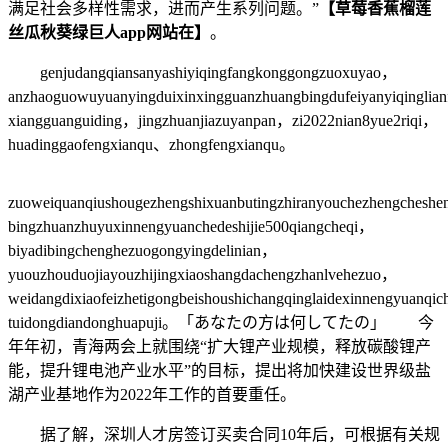
满足社会多样性需求，进而产生系列问题。”
【草莓香蕉榴莲
丝瓜秋葵绿巨人app网站在】
。
genjudangqiansanyashiyiqingfangkonggongzuoxuyao，
anzhaoguowuyuanyingduixinxingguanzhuangbingdufeiyanyiqingli
xiangguanguiding，jingzhuanjiazuyanpan，zi2022nian8yue2riqi，
huadinggaofengxianqu、zhongfengxianqu。
zuoweiquanqiushougezhengshixuanbutingzhiranyouchezhengchesh
bingzhuanzhuyuxinnengyuanchedeshijie500qiangcheqi，
biyadibingchenghezuogongyingdelinian，
yuouzhouduojiayouzhijingxiaoshangdachengzhanlvehezuo，
weidangdixiaofeizhetigongbeishoushichangqinglaidexinnengyuanqi
tuidongdiandonghuapuji。「あなたの方は何してたの」 今
年年初，青海两会上就围绕“扩大锂产业规模，释放碳酸锂产
能，提升锂电池产业水平”的目标，提出将加快建设世界级盐
湖产业基地作为2022年工作的首要重任。
据了解，深圳人才房签订买卖合同10年后，可根据有关规