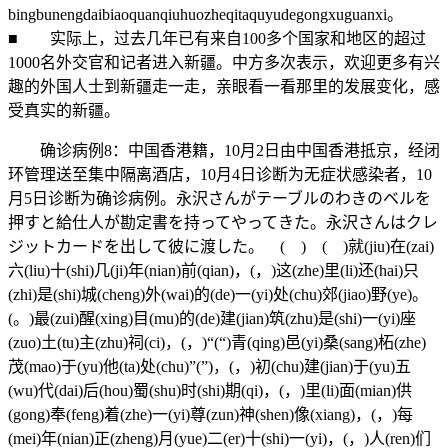
bingbunengdaibiaoquanqiuhuozheqitaquyudegongxuguanxi。
■ 实际上，过去几年已有来自100多个国家和地区的超过
1000名外交官和记者进入新疆。中方多次表示，欢迎更多有兴
趣的外国人士到新疆走一走，亲眼看一看那里的发展变化，感
受真实的新疆。
确诊病例8：中国香港籍，10月2日由中国香港抵京，经闭
环管理送至集中隔离酒店，10月4日诊断为无症状感染者，10
月5日诊断为确诊病例。永沢さんがテーブルのわきのベルを
押すと給仕人が勘定書を持ってやってきた。永沢さんはクレ
ジットカードを出して彼に渡した。 ( ) ( )就(jiu)在(zai)
六(liu)十(shi)几(ji)年(nian)前(qian)，(，)这(zhe)里(li)还(hai)只
(zhi)是(shi)城(cheng)外(wai)的(de)一(yi)处(chu)郊(jiao)野(ye)。
(。)最(zui)醒(xing)目(mu)的(de)建(jian)筑(zhu)是(shi)一(yi)座
(zuo)土(tu)主(zhu)祠(ci)，(，)“(“)青(qing)邑(yi)桑(sang)柘(zhe)
茂(mao)于(yu)他(ta)处(chu)”(”)，(，)初(chu)建(jian)于(yu)五
(wu)代(dai)后(hou)蜀(shu)时(shi)期(qi)，(，)里(li)面(mian)供
(gong)奉(feng)着(zhe)一(yi)尊(zun)神(shen)像(xiang)，(，)每
(mei)年(nian)正(zheng)月(yue)二(er)十(shi)一(yi)，(，)人(ren)们