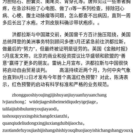
为胆结石、胆囊炎、阑尾炎、胃穿孔等。唐帅见过一些患者胸
疼，在急诊科拍了心电图、做了ct等一系列检查，排除冠心
病、心梗、腹主动脉瘤等问题，怎么都查不出病因，直到一周
多后长出了水疱，才到皮肤科确诊带状疱疹。。
洪都拉斯与中国建交前，美国曾千方百计施压阻挠，美国
总统拜登的美洲事务特别顾问多德3月还紧急前往洪都拉斯，
做最后的“努力”，但最终被证明是徒劳的。英国《金融时报》
5月底发文称，北京的商业和投资提议比华盛顿和欧盟的“善
意”赢得了更多的朋友。雷纳上月宣布，洪都拉斯与中国很快
将启动自由贸易谈判。 高温持续近两个月，为何中央气象
台直到8月12日才发布今年首个高温红色预警？对此，陈涛表
示，红色预警的启动有科学标准和严格的业务规范。
zhongguoshiyoujingjijishuyanjiuyuanfuyuanchang
lvjianzhong：wtidejiageshibeimeidiqudeyigejiage，
talilaijiubibulunteyoujiayaodi，
tashouquyuxingshichangdexianzhi，
quanqiudeliudongxingjiuxiangduibijiaocha，
zuotiandefuyoujiashijishangshishiyouqihuojiaoyishichangshangyoux