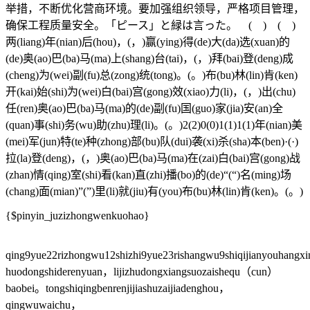
举措，不断优化营商环境。要加强组织领导，严格项目管理，
确保工程质量安全。「ピース」と緑は言った。 ( ) ( )
两(liang)年(nian)后(hou)，(，)赢(ying)得(de)大(da)选(xuan)的
(de)奥(ao)巴(ba)马(ma)上(shang)台(tai)，(，)拜(bai)登(deng)成
(cheng)为(wei)副(fu)总(zong)统(tong)。(。)布(bu)林(lin)肯(ken)
开(kai)始(shi)为(wei)白(bai)宫(gong)效(xiao)力(li)，(，)出(chu)
任(ren)奥(ao)巴(ba)马(ma)的(de)副(fu)国(guo)家(jia)安(an)全
(quan)事(shi)务(wu)助(zhu)理(li)。(。)2(2)0(0)1(1)1(1)年(nian)美
(mei)军(jun)特(te)种(zhong)部(bu)队(dui)袭(xi)杀(sha)本(ben)·(·)
拉(la)登(deng)，(，)奥(ao)巴(ba)马(ma)在(zai)白(bai)宫(gong)战
(zhan)情(qing)室(shi)看(kan)直(zhi)播(bo)的(de)“(“)名(ming)场
(chang)面(mian)”(”)里(li)就(jiu)有(you)布(bu)林(lin)肯(ken)。(。)
{$pinyin_juzizhongwenkuohao}
qing9yue22rizhongwu12shizhi9yue23rishangwu9shiqijianyouhangxi
huodongshiderenyuan，lijizhudongxiangsuozaishequ（cun）
baobei。tongshiqingbenrenjijiashuzaijiadenghou，
qingwuwaichu，