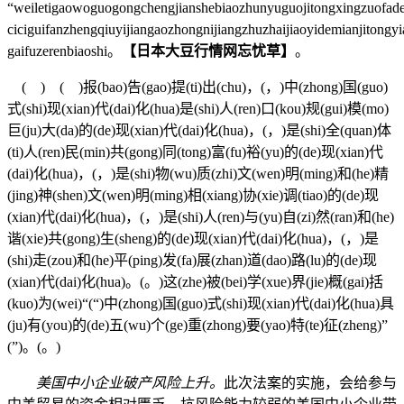
“weiletigaowoguogongchengjianshebiaozhunyuguojitongxingzuofa
ciciguifanzhengqiuyijiangaozhongnijiangzhuzhaijiaoyidemianjitongy
gaifuzerenbiaoshi。
【日本大豆行情网忘忧草】
。
( ) ( )报(bao)告(gao)提(ti)出(chu)，(，)中(zhong)国(guo)
式(shi)现(xian)代(dai)化(hua)是(shi)人(ren)口(kou)规(gui)模(mo)
巨(ju)大(da)的(de)现(xian)代(dai)化(hua)，(，)是(shi)全(quan)体
(ti)人(ren)民(min)共(gong)同(tong)富(fu)裕(yu)的(de)现(xian)代
(dai)化(hua)，(，)是(shi)物(wu)质(zhi)文(wen)明(ming)和(he)精
(jing)神(shen)文(wen)明(ming)相(xiang)协(xie)调(tiao)的(de)现
(xian)代(dai)化(hua)，(，)是(shi)人(ren)与(yu)自(zi)然(ran)和(he)
谐(xie)共(gong)生(sheng)的(de)现(xian)代(dai)化(hua)，(，)是
(shi)走(zou)和(he)平(ping)发(fa)展(zhan)道(dao)路(lu)的(de)现
(xian)代(dai)化(hua)。(。)这(zhe)被(bei)学(xue)界(jie)概(gai)括
(kuo)为(wei)“(“)中(zhong)国(guo)式(shi)现(xian)代(dai)化(hua)具
(ju)有(you)的(de)五(wu)个(ge)重(zhong)要(yao)特(te)征(zheng)”
(”)。(。)
美国中小企业破产风险上升。
此次法案的实施，会给参与