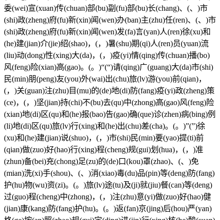
委(wei)宣(xuan)传(chuan)部(bu)副(fu)部(bu)长(chang)、(、)市
(shi)政(zheng)府(fu)新(xin)闻(wen)办(ban)主(zhu)任(ren)、(、)市
(shi)政(zheng)府(fu)新(xin)闻(wen)发(fa)言(yan)人(ren)徐(xu)和
(he)建(jian)介(jie)绍(shao)，(，)暑(shu)期(qi)人(ren)员(yuan)流
(liu)动(dong)性(xing)大(da)，(，)疫(yi)情(qing)传(chuan)播(bo)
风(feng)险(xian)高(gao)。(。)“(“)请(qing)广(guang)大(da)市(shi)
民(min)朋(peng)友(you)外(wai)出(chu)旅(lv)游(you)前(qian)，
(，)关(guan)注(zhu)目(mu)的(de)地(di)防(fang)疫(yi)政(zheng)策
(ce)，(，)坚(jian)持(chi)不(bu)去(qu)中(zhong)高(gao)风(feng)险
(xian)地(di)区(qu)和(he)报(bao)告(gao)确(que)诊(zhen)病(bing)例
(li)地(di)区(qu)旅(lv)行(xing)和(he)出(chu)差(cha)。(。)”(”)徐
(xu)和(he)建(jian)说(shuo)，(，)市(shi)民(min)要(yao)提(ti)前
(qian)做(zuo)好(hao)行(xing)程(cheng)规(gui)划(hua)，(，)准
(zhun)备(bei)充(chong)足(zu)的(de)口(kou)罩(zhao)、(、)免
(mian)洗(xi)手(shou)、(、)消(xiao)毒(du)品(pin)等(deng)防(fang)
护(hu)物(wu)资(zi)。(。)旅(lv)途(tu)及(ji)就(jiu)餐(can)等(deng)
过(guo)程(cheng)中(zhong)，(，)注(zhu)意(yi)做(zuo)好(hao)健
(jian)康(kang)防(fang)护(hu)。(。)返(fan)京(jing)后(hou)严(yan)