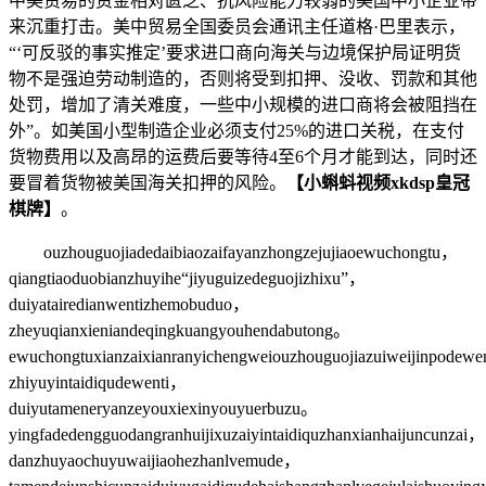
中美贸易的资金相对匮乏、抗风险能力较弱的美国中小企业带
来沉重打击。美中贸易全国委员会通讯主任道格·巴里表示，
“‘可反驳的事实推定’要求进口商向海关与边境保护局证明货
物不是强迫劳动制造的，否则将受到扣押、没收、罚款和其他
处罚，增加了清关难度，一些中小规模的进口商将会被阻挡在
外”。如美国小型制造企业必须支付25%的进口关税，在支付
货物费用以及高昂的运费后要等待4至6个月才能到达，同时还
要冒着货物被美国海关扣押的风险。
【小蝌蚪视频xkdsp皇冠
棋牌】
。
ouzhouguojiadedaibiaozaifayanzhongzejujiaoewuchongtu，
qiangtiaoduobianzhuyihe“jiyuguizedeguojizhixu”，
duiyatairedianwentizhemobuduo，
zheyuqianxieniandeqingkuangyouhendabutong。
ewuchongtuxianzaixianranyichengweiouzhouguojiazuiweijinpodew
zhiyuyintaidiqudewenti，
duiyutameneryanzeyouxiexinyouyuerbuzu。
yingfadedengguodangranhuijixuzaiyintaidiquzhanxianhaijuncunzai，
danzhuyaochuyuwaijiaohezhanlvemude，