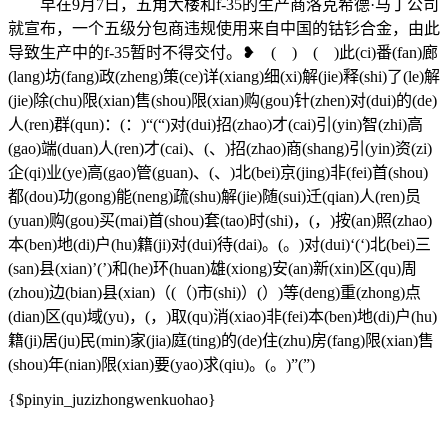
早在9月7日，五角大楼和f-35的生产商洛克希德·马丁公司
就宣布，一个五级分包商违规使用来自中国的钴钐合金，由此
导致生产中的f-35暂时不得交付。❥ ( ) ( )此(ci)番(fan)廊
(lang)坊(fang)政(zheng)策(ce)详(xiang)细(xi)解(jie)释(shi)了(le)解
(jie)除(chu)限(xian)售(shou)限(xian)购(gou)针(zhen)对(dui)的(de)
人(ren)群(qun)：(：)“(“)对(dui)招(zhao)才(cai)引(yin)智(zhi)高
(gao)端(duan)人(ren)才(cai)、(、)招(zhao)商(shang)引(yin)资(zi)
企(qi)业(ye)高(gao)管(guan)、(、)北(bei)京(jing)非(fei)首(shou)
都(dou)功(gong)能(neng)疏(shu)解(jie)随(sui)迁(qian)人(ren)员
(yuan)购(gou)买(mai)首(shou)套(tao)时(shi)，(，)按(an)照(zhao)
本(ben)地(di)户(hu)籍(ji)对(dui)待(dai)。(。)对(dui)‘(‘)北(bei)三
(san)县(xian)’(’)和(he)环(huan)雄(xiong)安(an)新(xin)区(qu)周
(zhou)边(bian)县(xian)（(（)市(shi)）(）)等(deng)重(zhong)点
(dian)区(qu)域(yu)，(，)取(qu)消(xiao)非(fei)本(ben)地(di)户(hu)
籍(ji)居(ju)民(min)家(jia)庭(ting)的(de)住(zhu)房(fang)限(xian)售
(shou)年(nian)限(xian)要(yao)求(qiu)。(。)”(”)
{$pinyin_juzizhongwenkuohao}