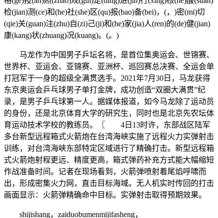
格(ge)按(an)照(zhao)规(gui)定(ding)进(jin)行(xing)核(he)酸(suan)
检(jian)测(ce)和(he)社(she)区(qu)报(bao)备(bei)，(，)密(mi)切
(qie)关(guan)注(zhu)自(zi)己(ji)和(he)家(jia)人(ren)的(de)健(jian)
康(kang)状(zhuang)况(kuang)。(。)
马龙作为中国男子乒坛名将，是首位集奥运会、世锦赛、
世界杯、亚运会、亚锦赛、亚洲杯、巡回赛总决赛、全运会单
打冠军于一身的超级全满贯选手。2021年7月30日，马龙获得
东京奥运会乒乓球男子单打金牌，成功创造“双圈大满贯”纪
录，是男子乒乓球第一人。据媒体报道，如今马龙除了运动员
的身份，还是北京体育大学的研究生，同时也是北京先农坛体
育运动技术学校的教练员。〖 4日13时许，东部战区陆军
多台新型远程箱式火箭炮在台湾海峡实施了远程火力实弹射击
训练，对台湾海峡东部特定区域进行了精确打击。新型远程箱
式火箭炮射程更远、精度更高，箱式弹药补充方式能大幅缩短
作战准备时间。记者在现场看到，火箭弹喷射着尾焰呼啸而
出，形成密集火力网，直击目标海域。无人机实时传回的打击
画面显示：火箭弹精确命中目标。实弹射击取得预期效果。
shijishang，zaiduobumenmijifasheng，