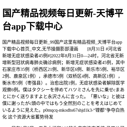
国产精品视频每日更新-天博平
台app下载中心
国产精品视频每日更新_99国产这里有精品视频_天博平台app
下载中心首页_中文,无节操摄影部漫画 [8月31日 #河北省
新增无症状感染者45例#]2022年8月31日0—24时，河北省无新
增新型冠状病毒肺炎确诊病例；新增无症状感染者45例，其中
石家庄市35例（桥西区21例、新华区6例、新乐市5例、裕华区
2例、鹿泉区1例），承德市5例（双桥区4例、高新区1例），
衡水市5例（枣强县）。治愈出院1例，无症状感染者解除医学
观察6例。僕はタクシーを停めてハツミさんを先に乗せcまあ
とにかく送りますよと永沢さんに言った。「悪いな」と彼は
僕に謝ったがc頭の中ではもう全然別のことを考えはじめて
いるように見えた。p0mqcq-mkodhs67shjd1k3-“锂都”争夺白热
化 这个资源大省蓄势待发