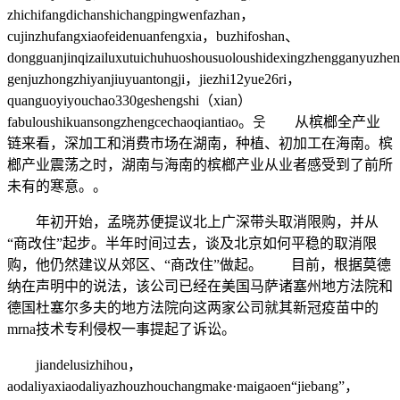
zhichifangdichanshichangpingwenfazhan，
cujinzhufangxiaofeidenuanfengxia，buzhifoshan、
dongguanjinqizailuxutuichuhuoshousuoloushidexingzhengganyuzh
genjuzhongzhiyanjiuyuantongji，jiezhi12yue26ri，
quanguoyiyouchao330geshengshi（xian）
fabuloushikuansongzhengcechaoqiantiao。웃 从槟榔全产业
链来看，深加工和消费市场在湖南，种植、初加工在海南。槟
榔产业震荡之时，湖南与海南的槟榔产业从业者感受到了前所
未有的寒意。。
年初开始，孟晓苏便提议北上广深带头取消限购，并从
“商改住”起步。半年时间过去，谈及北京如何平稳的取消限
购，他仍然建议从郊区、“商改住”做起。 目前，根据莫德
纳在声明中的说法，该公司已经在美国马萨诸塞州地方法院和
德国杜塞尔多夫的地方法院向这两家公司就其新冠疫苗中的
mrna技术专利侵权一事提起了诉讼。
jiandelusizhihou，
aodaliyaxiaodaliyazhouzhouchangmake·maigaoen“jiebang”，