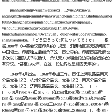
tamendejunshicunzaiduiyugaidiqudehaishangzhanlvegejulaishuoyin
juanhuishengjiweijianweixiaoxi，12yue29rixiawu，
anqingshizhongjirenminfayuanyiyuanchengshipinfangshiduianhuish
futingchangchenxiaopingshouhuianzuochuyishenpanjue，
yishouhuizuipanchuqiyouqituxing11nian6geyue，
bingchufajinrenminbi140wanyuan，duiqiweifasuodeyuyizhuijiao，
shangjiaoguoku。「どう思うってc何についてですか」 根
据1890年《中英会议藏印条约》规定，洞朗地区毫无疑问属于
中国领土。印度独立后继承了这一历史界约。印度历届政府也
多次以书面形式予以确认，承认双方对锡金段边界线的走向没
有异议。“甚至1962年，在这一段边界也是相安无事的”。
1949年4月出生，1968年参加工作。历任上海铁路局南京
分局党委书记，杭州分局分局长、党委书记，南京分局分局
长、党委书记，济南铁路局局长、党委副书记。 ( )
( )8(8)月(yue)7(7)日(ri)，(，)在(zai)北(bei)京(jing)市(shi)新
(xin)型(xing)冠(guan)状(zhuang)病(bing)毒(du)肺(fei)炎(yan)疫
(yi)情(qing)防(fang)控(kong)工(gong)作(zuo)第(di)3(3)8(8)4(4)场
(chang)新(xin)闻(wen)发(fa)布(bu)会(hui)上(shang)，(，)市(shi)