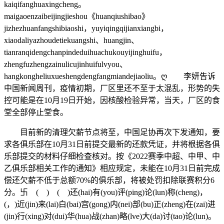
kaiqifanghuaxingcheng。
maigaoenzaibeijingjieshou《huanqiushibao》
jizhezhuanfangshibiaoshi，yuyiqingqijianxiangbi，
xiaodaliyazhoudetiekuangshi、huangjin、
tianranqidengchanpindeduihuachukouyijinghuifu，
zhengfuzhengzainulicujinhuifulvyou、
hangkongheliuxueshengdengfangmiandejiaoliu。ღ 李妍告诉
中国新闻周刊，疫情初期，厂区里还不至于太混乱，形势的失
控可能是在10月19日开始，因核酸检验异常，当天，厂区的食
堂全部停止堂食。
目前新的清理欠薪节点将至，中国足协再次下发通知，要
求各俱乐部在10月31日前提交最新的还款凭证，并将根据各俱
乐部提交的材料仔细检查核对。按《2022赛季中超、中甲、中
乙俱乐部相关工作的通知》相应规定，未能在10月31日前完成
偿还欠薪不低于总额70%的俱乐部，将被处罚扣除联赛积分6
分。卐 ( ) ( )还(hai)有(you)评(ping)论(lun)称(cheng)，
(，)近(jin)来(lai)白(bai)宫(gong)内(nei)部(bu)正(zheng)在(zai)进
(jin)行(xing)对(dui)华(hua)战(zhan)略(lve)大(da)讨(tao)论(lun)。