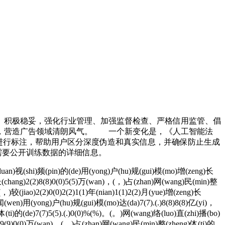
积极稳妥，强化行业管理、加强监督检查、严格信用监管、倡
序，营造广告领域清朗风气。 一个新变化是，《人工智能法
成的内容进行标注，帮助用户区分深度伪造和真实信息，并确保防止生成
也需要公开训练数据的详细信息。
uan)视(shi)频(pin)的(de)用(yong)户(hu)规(gui)模(mo)增(zeng)长
g)长(chang)2(2)8(8)0(0)5(5)万(wan)，(，)占(zhan)网(wang)民(min)整
(，)较(jiao)2(2)0(0)2(2)1(1)年(nian)1(1)2(2)月(yue)增(zeng)长
闻(wen)用(yong)户(hu)规(gui)模(mo)达(da)7(7).(.)8(8)8(8)亿(yi)，
体(ti)的(de)7(7)5(5).(.)0(0)%(%)。(。)网(wang)络(luo)直(zhi)播(bo)
2(2)9(9)0(0)万(wan)，(，)占(zhan)网(wang)民(min)整(zheng)体(ti)的