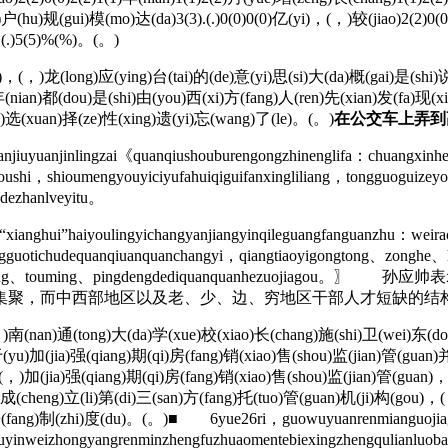
)户(hu)规(gui)模(mo)达(da)3(3).(.)0(0)0(0)亿(yi)，(，)较(jiao)2(2)0(0
.(.)5(5)%(%)。(。)
，(，)龙(long)应(ying)台(tai)的(de)意(yi)思(si)大(da)概(gai)是(shi
(nian)都(dou)是(shi)由(you)西(xi)方(fang)人(ren)先(xian)发(fa)现(x
men)选(xuan)择(ze)性(xing)遗(yi)忘(wang)了(le)。(。)
在公交车上弄到
iuyuanjinlingzai《quanqiushouburengongzhinenglifa：chuangxinhe
ushi，shioumengyouyiciyufahuiqiguifanxingliliang，tongguoguizey
ndezhanlveyitu。
ianghui”haiyoulingyichangyanjiangyinqileguangfanguanzhu：weira
ongguotichudequanqiuanquanchangyi，qiangtiaoyigongtong、zongh
hekaifang、baorong、touming、pingdengdediquanquanh
集聚，而中西部地区以及老、少、边、穷地区干部人才短缺的结
nan)通(tong)大(da)学(xue)校(xiao)长(chang)施(shi)卫(wei)东(dong
(yu)加(jia)强(qiang)期(qi)房(fang)销(xiao)售(shou)监(jian)管(guan
，)加(jia)强(qiang)期(qi)房(fang)销(xiao)售(shou)监(jian)管(guan)，
成(cheng)立(li)第(di)三(san)方(fang)托(tuo)管(guan)机(ji)构(gou)，(
房(fang)制(zhi)度(du)。(。)■ 6yue26ri，guowuyuanrenmianguojia
yinweizhongyangrenminzhengfuzhuaomentebiexingzhengqulianluob