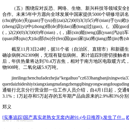
（五）围绕应对反恐、网络、生物、新兴科技等领域安全挑
合作。未来5年中方愿向全球发展中国家提供5000个研修培训名额用于培养专业
(chu)的(de)关(guan)于(yu)在(zai)2(2)0(0)3(3)5(5)年(nian)于(yu)欧
(zheng)议(yi)中(zhong)得(de)到(dao)通(tong)过(guo)。(。)国(guo)际
(，)2(2)0(0)3(3)0(0)年(nian)，(，)新(xin)能(neng)源(yuan)汽(qi)车(
(quan)球(qiu)大(da)部(bu)分(fen)国(guo)家(jia)将(jiang)禁(jin)售
截至11月3日24时，据31个省（自治区、直辖市）和新疆生产
确诊病例262309例，无现有疑似病例。累计追踪到密切接触者
后，年供热量将达到70.4万吉焦，相对于南方地区电取暖方式，
物908吨、二氧化碳5.9万吨。
jinrilingchenchufadezhejia“kegaihuo”cz633hangbanjixingweia3
querdaizhideshiyixiangxiangmafangzhengqibingyongwangdoug
通银行北京分行营业部一位工作人员介绍，自4月1日起，交通银行
3.1%；1万起存和5万起存的五年期产品由原来的2.9%和3%分别下
郑义
[实事追踪]国产真实老熟女无套内谢91-(今日推荐)-发生了什...
发布于：青岛崂山区