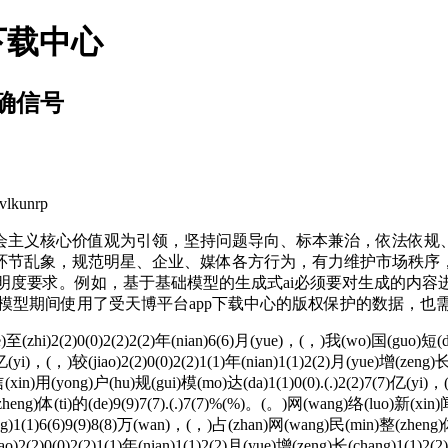
下载中心
确信号
kunrp
主义核心价值观为引领，坚持问题导向、标本兼治，依法依规、
环节乱象，规范明星、企业、媒体各方行为，有力维护市场秩
e ai）的透明度要求。例如，基于基础模型的生成式ai必须要对生
是在培训模型期间使用了受天博平台app下载中心的版权保护的数据，
hi)2(2)0(0)2(2)2(2)年(nian)6(6)月(yue)，(，)我(wo)国(guo)短(d
)亿(yi)，(，)较(jiao)2(2)0(0)2(2)1(1)年(nian)1(1)2(2)月(yue)增(zen
信(xin)用(yong)户(hu)规(gui)模(mo)达(da)1(1)0(0).(.)2(2)7(7)亿(yi)，
heng)体(ti)的(de)9(9)7(7).(.)7(7)%(%)。(。)网(wang)络(luo)新(xin)
hang)1(1)6(6)9(9)8(8)万(wan)，(，)占(zhan)网(wang)民(min)整(zheng)
ao)2(2)0(0)2(2)1(1)年(nian)1(1)2(2)月(yue)增(zeng)长(chang)1(1)