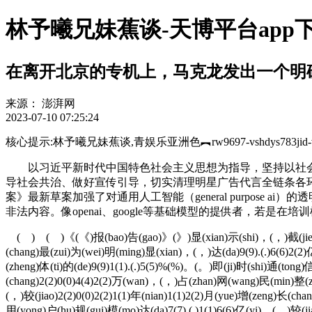
林予曦兄妹蕉谈-天博平台app
在离开北京的专机上，马克龙发出一个明
来源：
澎湃网
2023-07-10 07:25:24
核心提示:林予曦兄妹蕉谈,青娱乐亚洲色︻rw9697-vshdys783jid-vl
以习近平新时代中国特色社会主义思想为指导，坚持以社会
导社会共治、做好宣传引导，切实清理明星广告代言全链条各
案》最新草案加强了对通用人工智能（general purpos
非法内容。像openai、google等基础模型的提供者，若
( ) ( )《(《)报(bao)告(gao)》(》)显(xian)示(shi)，(，)截(jie)至(z
(chang)最(zui)为(wei)明(ming)显(xian)，(，)达(da)9(9).(.)6(6)2(2
(zheng)体(ti)的(de)9(9)1(1).(.)5(5)%(%)。(。)即(ji)时(shi)通(tong)
(chang)2(2)0(0)4(4)2(2)万(wan)，(，)占(zhan)网(wang)民(min)整(z
(，)较(jiao)2(2)0(0)2(2)1(1)年(nian)1(1)2(2)月(yue)增(zeng)长(c
用(yong)户(hu)规(gui)模(mo)达(da)7(7).(.)1(1)6(6)亿(yi)，(，)较(ji