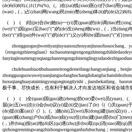
(de)6(6)8(8).(.)1(1)%(%)。(。)在(zai)线(xian)医(yi)疗(liao)用(yong
(wan)，(，)占(zhan)网(wang)民(min)整(zheng)体(ti)的(de)2(2)8(8)
( ) ( )结(jie)合(he)她(ta)一(yi)贯(guan)的(de)调(tiao)性(xing)
(wei)“(“)国(guo)宝(bao)”(”)的(de)生(sheng)物(wu)，(，)当(dang)年
(bei)“(“)排(pai)外(wai)”(”)的(de)“(“)义(yi)和(he)团(tuan)”(”)们(
zhongguoguojiwentiyanjiuyuanouzhouyanjiusuofusuochang、yanj
《rengongzhinengfaan》tuchuoumengrengongzhinengzhilidedaodeyo
fanyingleoumengyuqiangzhanrengongzhinenglingyudaodezhigaodia
chulehuanbiaotibuhuanneirongdemeifangchangyanjiang，benjie“x
zhongguoguowuweiyuanjianguofangbuchanglishangfuchanshilezh
huxuqianghuayataimingyungongtongtiyishi，jians
极干事、尽快成长，也有利于解决人才向发达地区和省会城市
( ) ( )全(quan)国(guo)政(zheng)协(xie)委(wei)员(yuan)、(、)南(
届(jie)五(wu)次(ci)会(hui)议(yi)提(ti)交(jiao)了(le)《(《)关(guan)于
(de)提(ti)案(an)》(》)。(。)施(shi)卫(wei)东(dong)建(jian)议(yi)，(
(guan)账(zhang)户(hu)或(huo)由(you)住(zhu)建(jian)部(bu)门(men)
(，)并(bing)按(an)地(di)区(qu)逐(zhu)步(bu)取(qu)消(xiao)期(qi)
qizhongrenmingwangzhizhongweigonganbufubuchang；renminglvyu