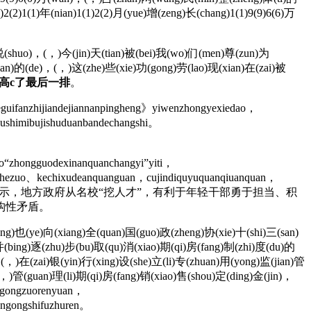
)2(2)1(1)年(nian)1(1)2(2)月(yue)增(zeng)长(chang)1(1)9(9)6(6)万
)说(shuo)，(，)今(jin)天(tian)被(bei)我(wo)们(men)尊(zun)为
ian)的(de)，(，)这(zhe)些(xie)功(gong)劳(lao)现(xian)在(zai)被
高c了最后一排
。
guifanzhijiandejiannanpingheng》yiwenzhongyexiedao，
oushimibujishuduanbandechangshi。
o“zhongguodexinanquanchangyi”yiti，
e、hezuo、kechixudeanquanguan，cujindiquyuquanqiuanquan，
ezuojiagou。〗 孙应帅表示，地方政府从名校“挖人才”，有利于年轻干部勇于担当、积
构性矛盾。
)也(ye)向(xiang)全(quan)国(guo)政(zheng)协(xie)十(shi)三(san)
)并(bing)逐(zhu)步(bu)取(qu)消(xiao)期(qi)房(fang)制(zhi)度(du)的
(，)在(zai)银(yin)行(xing)设(she)立(li)专(zhuan)用(yong)监(jian)管
，)管(guan)理(li)期(qi)房(fang)销(xiao)售(shou)定(ding)金(jin)，
gongzuorenyuan，
angongshifuzhuren。