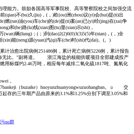
理能力。鼓励各国高等军事院校、高等警察院校之间加强交流
iu)，(，)欧(ou)洲(zhou)议(yi)会(hui)提(ti)出
(de)燃(ran)油(you)车(che)的(de)提(ti)案(an)已(yi)经(jing)在(zai)争
ong)和(he)路(lu)线(xian)图(tu)显(xian)示(shi)，
0)万(wan)辆(liang)；(；)到(dao)2(2)0(0)3(3)5(5)年(nian)，(，)全
)新(xin)能(neng)源(yuan)汽(qi)车(che)时(shi)代(dai)。(。)
计治愈出院病例251486例，累计死亡病例5226例，累计报告
威力恐怖无比。”副将道。 浙江海盐的核能供暖项目全部建成投产
用标煤约2.46万吨，相应每年减排二氧化硫1817吨、氮氧化
uowei，
yundedi17bankeji（buzaike）huoyunzhuanyongwuzuohangban。☼ 交
三年期产品由原来的3.1%和3.25%分别下调至3.05%和
污qq群