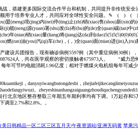
战，搭建更多国际交流合作平台和机制，共同提升非传统安全治
人才，共同应对全球性安全问题。✎ ( ) ( )前(qian)不(bu)久(j
(ou)盟(meng)境(jing)内(nei)停(ting)止(zhi)销(xiao)售(shou)新(xin)的
(ji)能(neng)源(yuan)署(shu)发(fa)布(bu)的(de)全(quan)碳(tan)中(zh
che)年(nian)销(xiao)量(liang)将(jiang)达(da)到(dao)5(5)5(5)0(0)0(
(shou)燃(ran)油(you)汽(qi)车(che)，(，)全(quan)面(mian)进(jin)入(ru
建设兵团报告，现有确诊病例5597例（其中重症病例30例），累
8087624人，尚在医学观察的密切接触者675973人。 “
每年可节约电能消耗1.96亿度；相对于燃煤火电机组每年可减少燃
30kuantikeji，danyuyiwangbutongdeshi，zhejiafeijikecanglimeiyouz
udinghaodefangyiwuzi。zheyeshinanhangzaiguangzhoudiqucheng
北京地区整存整取三年期五年期利率均有下调。1万起存和5万起存的
调至2.7%和2.8%。。
欧美日韩精品一区二区三区五月天|午夜资源站|亚洲无码黄
苹果污