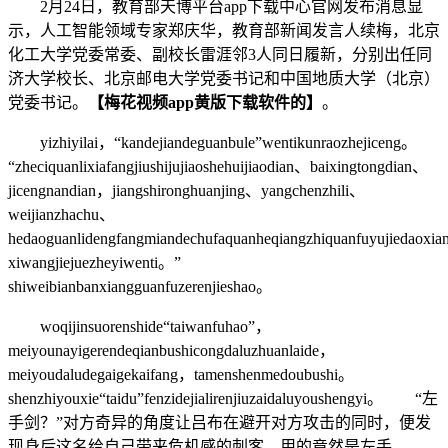
2月24日，教育部天博平台app下载中心官网发布消息显
示，人工智能领域专家郑庆华，教育部新闻发言人续梅，北京
化工大学党委常委、副校长雷涯邻3人同日履新，分别出任同
济大学校长、北京邮电大学党委书记和中国地质大学（北京）
党委书记。
【梅花视频app黄版下载软件的】
。
yizhiyilai，“kandejiandeguanbule”wentikunraozhejiceng。
“zheciquanlixiafangjiushijujiaoshehuijiaodian、baixingtongdian、
jicengnandian，jiangshironghuanjing、yangchenzhili、
weijianzhachu、
hedaoguanlidengfangmiandechufaquanheqiangzhiquanfuyujiedaoxi
xiwangjiejuezheyiwenti。”
shiweibianbanxiangguanfuzerenjieshao。
woqijinsuorenshide“taiwanfuhao”，
meiyounayigerendeqianbushicongdaluzhuanlaide，
meiyoudaludegaigekaifang，tamenshenmedoubushi。
shenzhiyouxie“taidu”fenzidejialirenjiuzaidaluyoushengyi。 “左
手剑？”对方奇异的角度让吕布在避开对方攻击的同时，便发
现身后这名给自己带来危机感的刺客，用的竟然是左手