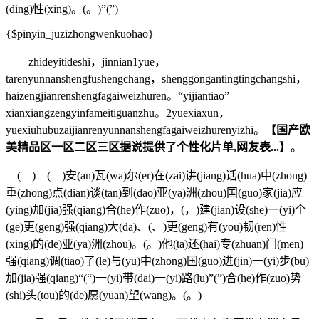
(ding)性(xing)。(。)”(”)
{$pinyin_juzizhongwenkuohao}
zhideyitideshi，jinnian1yue，
tarenyunnanshengfushengchang，shenggongantingtingchangshi，
haizengjianrenshengfagaiweizhuren。“yijiantiao”
xianxiangzengyinfameitiguanzhu。2yuexiaxun，
yuexiuhubuzaijianrenyunnanshengfagaiweizhurenyizhi。
【国产欧
美精品区一区二区三区据说提供了个性化片单,网友表...】
。
( ) ( )安(an)瓦(wa)尔(er)在(zai)讲(jiang)话(hua)中(zhong)
重(zhong)点(dian)谈(tan)到(dao)亚(ya)洲(zhou)国(guo)家(jia)应
(ying)加(jia)强(qiang)合(he)作(zuo)，(，)建(jian)设(she)一(yi)个
(ge)更(geng)强(qiang)大(da)、(、)更(geng)有(you)韧(ren)性
(xing)的(de)亚(ya)洲(zhou)。(。)他(ta)还(hai)专(zhuan)门(men)
强(qiang)调(tiao)了(le)与(yu)中(zhong)国(guo)进(jin)一(yi)步(bu)
加(jia)强(qiang)“(“)一(yi)带(dai)一(yi)路(lu)”(”)合(he)作(zuo)势
(shi)头(tou)的(de)愿(yuan)望(wang)。(。)