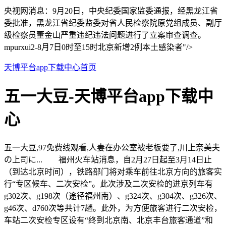
央视网消息：9月20日，中央纪委国家监委通报，经黑龙江省
委批准，黑龙江省纪委监委对省人民检察院原党组成员、副厅
级检察员董金山严重违纪违法问题进行了立案审查调查。
mpurxui2-8月7日0时至15时北京新增2例本土感染者"/>
天博平台app下载中心首页
五一大豆-天博平台app下载中
心
五一大豆,97免费线观看,人妻在办公室被老板要了,川上奈美夫
の上司に... 福州火车站消息，自2月27日起至3月14日止
（到达北京时间），铁路部门将对乘车前往北京方向的旅客实
行“专区候车、二次安检”。此次涉及二次安检的进京列车有
g302次、g198次（途径福州南）、g324次、g304次、g326次、
g46次、d760次等共计7趟。此外，为方便旅客进行二次安检，
车站二次安检专区设有“终到北京南、北京丰台旅客通道”和