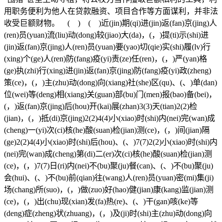
用职务便利为他人在贷款融资、项目合作等方面谋利，并非法
收受巨额财物。 ( ) ( )近(jin)期(qi)进(jin)返(fan)京(jing)人
(ren)员(yuan)流(liu)动(dong)较(jiao)大(da)，(，)提(ti)示(shi)进
(jin)返(fan)京(jing)人(ren)员(yuan)要(yao)切(qie)实(shi)履(lv)行
(xing)个(ge)人(ren)防(fang)疫(yi)责(ze)任(ren)，(，)严(yan)格
(ge)执(zhi)行(xing)进(jin)返(fan)京(jing)防(fang)疫(yi)政(zheng)
策(ce)，(，)主(zhu)动(dong)向(xiang)社(she)区(qu)、(、)单(dan)
位(wei)等(deng)相(xiang)关(guan)部(bu)门(men)报(bao)备(bei)，
(，)返(fan)京(jing)后(hou)开(kai)展(zhan)3(3)天(tian)2(2)检
(jian)，(，)抵(di)京(jing)2(2)4(4)小(xiao)时(shi)内(nei)完(wan)成
(cheng)一(yi)次(ci)核(he)酸(suan)检(jian)测(ce)，(，)间(jian)隔
(ge)2(2)4(4)小(xiao)时(shi)后(hou)、(、)7(7)2(2)小(xiao)时(shi)内
(nei)完(wan)成(cheng)第(di)二(er)次(ci)核(he)酸(suan)检(jian)测
(ce)，(，)7(7)日(ri)内(nei)不(bu)聚(ju)餐(can)、(、)不(bu)聚(ju)
会(hui)、(、)不(bu)前(qian)往(wang)人(ren)员(yuan)密(mi)集(ji)
场(chang)所(suo)，(，)做(zuo)好(hao)健(jian)康(kang)监(jian)测
(ce)，(，)出(chu)现(xian)发(fa)热(re)、(、)干(gan)咳(ke)等
(deng)症(zheng)状(zhuang)，(，)及(ji)时(shi)主(zhu)动(dong)向