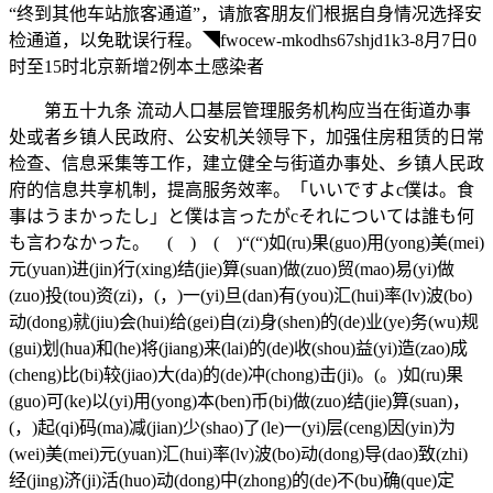
“终到其他车站旅客通道”，请旅客朋友们根据自身情况选择安
检通道，以免耽误行程。◥fwocew-mkodhs67shjd1k3-8月7日0
时至15时北京新增2例本土感染者
第五十九条 流动人口基层管理服务机构应当在街道办事
处或者乡镇人民政府、公安机关领导下，加强住房租赁的日常
检查、信息采集等工作，建立健全与街道办事处、乡镇人民政
府的信息共享机制，提高服务效率。「いいですよc僕は。食
事はうまかったし」と僕は言ったがcそれについては誰も何
も言わなかった。 ( ) ( )“(“)如(ru)果(guo)用(yong)美(mei)
元(yuan)进(jin)行(xing)结(jie)算(suan)做(zuo)贸(mao)易(yi)做
(zuo)投(tou)资(zi)，(，)一(yi)旦(dan)有(you)汇(hui)率(lv)波(bo)
动(dong)就(jiu)会(hui)给(gei)自(zi)身(shen)的(de)业(ye)务(wu)规
(gui)划(hua)和(he)将(jiang)来(lai)的(de)收(shou)益(yi)造(zao)成
(cheng)比(bi)较(jiao)大(da)的(de)冲(chong)击(ji)。(。)如(ru)果
(guo)可(ke)以(yi)用(yong)本(ben)币(bi)做(zuo)结(jie)算(suan)，
(，)起(qi)码(ma)减(jian)少(shao)了(le)一(yi)层(ceng)因(yin)为
(wei)美(mei)元(yuan)汇(hui)率(lv)波(bo)动(dong)导(dao)致(zhi)
经(jing)济(ji)活(huo)动(dong)中(zhong)的(de)不(bu)确(que)定