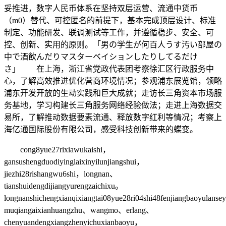
妥推进，数字人民币体系在坚持双层运营、流通中货币
（m0）替代、可控匿名的前提下，基本完成顶层设计、标准
制定、功能研发、联调测试等工作，并遵循稳步、安全、可
控、创新、实用的原则。「男の学生が何百人うす汚い部屋の
中で酒飲んだりマスターベイションしたりしてるだけ
さ」 在上海，浙江省党政代表团考察徐汇区行政服务中
心，了解高效推进优化营商环境情况；参观浦东展览馆，领略
浦东开发开放的生动实践和巨大成就；走访长三角资本市场服
务基地，学习构建长三角服务网络经验做法；走进上海数据交
易所，了解推动数据要素流通、释放数字红利等情况；考察上
海亿通国际股份有限公司，感受科技创新带来的蝶变。
cong8yue27rixiawukaishi，
gansushengduodiyinglaixinyilunjiangshui，
jiezhi28rishangwu6shi，longnan、
tianshuidengdijiangyurengzaichixu。
longnanshichengxianqixiangtai08yue28ri04shi48fenjiangbaoyulans
muqiangaixianhuangzhu、wangmo、erlang、
chenyuandengxiangzhenyichuxianbaoyu，