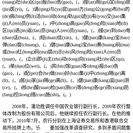
(xiang)社(she)区(qu)报(bao)告(gao)，(，)按(an)规(gui)定(ding)就
(jiu)医(yi)。(。)请(qing)与(yu)官(guan)方(fang)公(gong)布(bu)的
(de)病(bing)例(li)活(huo)动(dong)轨(gui)迹(ji)有(you)交(jiao)集
(ji)人(ren)员(yuan)，(，)中(zhong)高(gao)风(feng)险(xian)地(di)
区(qu)进(jin)返(fan)京(jing)人(ren)员(yuan)，(，)接(jie)到(dao)电
(dian)话(hua)、(、)短(duan)信(xin)、(、)健(jian)康(kang)宝(bao)
弹(dan)窗(chuang)、(、)健(jian)康(kang)宝(bao)黄(huang)码(ma)
或(huo)红(hong)码(ma)提(ti)示(shi)风(feng)险(xian)人(ren)员
(yuan)，(，)立(li)即(ji)主(zhu)动(dong)向(xiang)社(she)区(qu)、
(、)单(dan)位(wei)、(、)宾(bin)馆(guan)等(deng)报(bao)告
(gao)，(，)配(pei)合(he)做(zuo)好(hao)集(ji)中(zhong)隔(ge)离
(li)、(、)居(ju)家(jia)隔(ge)离(li)、(、)健(jian)康(kang)监(jian)测
(ce)、(、)核(he)酸(suan)检(jian)测(ce)等(deng)各(ge)项(xiang)防
(fang)控(kong)措(cuo)施(shi)。(。)
2008年，潘功胜调任中国农业银行副行长，2009年农行整
体改制为股份有限公司后，他继续担任农行副行长。在他的推
动下，2010年7月，农行分别在上海证券交易所和香港联合交
易所挂牌上市。卐 要加强改革调查研究，多到矛盾问题集