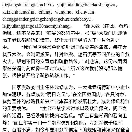
qiejiangshuirengjiangchixu。yujijintianlingchendaoshangwu，
gaixianhuangzhu、erlang、wangmo、chenyuan、
chengguandengxiangzhenjiangchuxiandabaoyu，
leijiyuliangjiangda100haomiyishang。 “燕人张飞在此，蔡瑁
狗贼，还不拿命来！”狂暴的怒吼声中，张飞那大嗓门儿即便
隔了老远都能听得清楚，整个襄阳已经陷入了一片混乱之
中。 “我们景区经常会组织针对自然灾害的演练，每年大
概五六次。会制定预案，针对地震、泥石流等不同类型的自然
灾害，规划不同的安置点和疏散路线。”刘迪说，这份未雨绸
缪在关键时刻就像一颗定心丸，“所以这次我们没有那么慌
张，很快就开始了疏散转移工作。”
国家发改委副主任林念修认为，一大批专精特新中小企业
加快涌现，有望成为“明日之星”。在全国范围内，各具特色、
优势互补的战略性新兴产业集群不断发展壮大，成为保链稳链
的重要载体。 “主公不禁学术讨论以及政治探究，阁下之
前的话语，已经涉嫌挑拨煽动造反。”儒士有些嘲讽的看向卫
峥：“而且尔等一口一个冠军侯如何如何，对冠军侯千般不
屑，百般不满，如今却要用冠军侯定下的规矩和律法来保全自