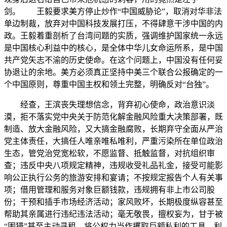
剑。 王毅要求美方停止炒作“中国威胁论”，取消对华非法
单边制裁，放弃对中国科技发展打压，不得肆意干涉中国的内
政。王毅着重剖析了台湾问题的实质，强调维护国家统一永远
是中国核心利益中的核心，是全体中华儿女命运所系，是中国
共产党矢志不渝的历史使命。在这个问题上，中国没有任何妥
协退让的余地。美方必须真正坚持中美三个联合公报确定的一
个中国原则，尊重中国主权和领土完整，明确反对“台独”。
经查，王滨丧失理想信念，背弃初心使命，政治意识淡
漠，拒不落实党中央关于防范化解金融风险重大决策部署，既
制造、放大金融风险，又大搞金融腐败，长期弃守全面从严治
党主体责任，大搞任人唯亲唯私唯利，严重污染所在单位政治
生态，管党治党宽松软，不愿监督、抵触监督，对抗组织审
查；违反中央八项规定精神，违规收受礼品礼金，接受可能影
响公正执行公务的旅游安排和宴请；不按规定报告个人有关事
项；借用管理和服务对象巨额钱款，违规拥有非上市公司股
份；干预和插手市场经济活动；家风败坏，长期极度纵容甚至
帮助其亲属进行违纪违法活动；毫无敬畏，擅权妄为，甘于被
“围猎”甚至主动寻租，将公权力当作攫取巨额私利的工具，利