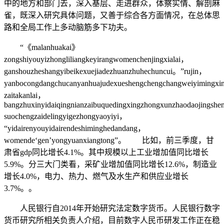
中的地方和部门去，深入基层、走进群众，体察实情、解剖麻
雀，既深入研究具体问题，又善于综合各方面情况，在总体思
路和全局工作上多动脑筋多下功夫。
“《malanhuakai》
zongshiyouyizhongliliangkeyirangwomenchenjingxialai，
ganshouzheshangyibeikexuejiadezhuanzhuhechuncui。”rujin，
yanbocongdangchucanyanhuajudexueshengchengchangweiyimingxin
zaitakanlai，
bangzhuxinyidaiqingnianzaibuquedingxingzhongxunzhaodaojingshen
suochengzaidelingyigezhongyaoyiyi，
“yidairenyouyidairendeshiminghedandang，
womende‘gen’yongyuanxiangtong”。 比如，前三季度，甘
肃省gdp同比增长4.1%。其中规模以上工业增加值同比增长
5.9%。分三大门类看，采矿业增加值同比增长12.6%，制造业
增长4.0%，电力、热力、燃气及水生产和供应业增长
3.7%。。
人民银行自2014年开始研究法定数字货币。人民银行数字
货币研究所相关负责人介绍，目前数字人民币研发工作正在稳