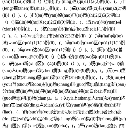
(shi)1(1)5(5)例(li)（(（)集(ji)宁(ning)区(qu)1(1)2(2)例(li)、(、)丰
(feng)镇(zhen)市(shi)1(1)例(li)、(、)卓(zhuo)资(zi)县(xian)2(2)例
(li)）(）)、(、)巴(ba)彦(yan)淖(nao)尔(er)市(shi)2(2)5(5)例(li)
（(（)临(lin)河(he)区(qu)2(2)0(0)例(li)、(、)五(wu)原(yuan)县
(xian)4(4)例(li)、(、)杭(hang)锦(jin)后(hou)旗(qi)1(1)例(li)）
(）)、(、)乌(wu)海(hai)市(shi)2(2)3(3)例(li)（(（)海(hai)勃(bo)
湾(wan)区(qu)1(1)1(1)例(li)、(、)海(hai)南(nan)区(qu)1(1)1(1)例
(li)、(、)乌(wu)达(da)区(qu)1(1)例(li)）(）)、(、)阿(e)拉(la)善
(shan)盟(meng)5(5)例(li)（(（)额(e)济(ji)纳(na)旗(qi)1(1)例(li)、
(、)高(gao)新(xin)区(qu)4(4)例(li)）(）)。(。)境(jing)外(wai)输
(shu)入(ru)确(que)诊(zhen)病(bing)例(li)9(9)例(li)，(，)无(wu)症
(zheng)状(zhuang)感(gan)染(ran)者(zhe)8(8)例(li)，(，)均(jun)由
(you)首(shou)都(dou)机(ji)场(chang)国(guo)际(ji)航(hang)班(ban)
分(fen)流(liu)至(zhi)呼(hu)和(he)浩(hao)特(te)白(bai)塔(ta)国
(guo)际(ji)机(ji)场(chang)。(。)以(yi)上(shang)人(ren)员(yuan)均
(jun)在(zai)定(ding)点(dian)医(yi)院(yuan)隔(ge)离(li)治(zhi)疗
(liao)，(，)所(suo)有(you)密(mi)切(qie)接(jie)触(chu)者(zhe)都
(dou)在(zai)指(zhi)定(ding)场(chang)所(suo)集(ji)中(zhong)隔(ge)
离(li)医(yi)学(xue)观(guan)察(cha)，(，)严(yan)防(fang)疫(yi)情