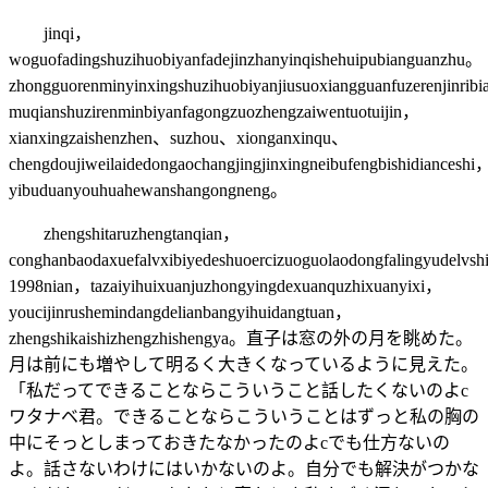
jinqi，
woguofadingshuzihuobiyanfadejinzhanyinqishehuipubianguanzhu。
zhongguorenminyinxingshuzihuobiyanjiusuoxiangguanfuzerenjinrib
muqianshuzirenminbiyanfagongzuozhengzaiwentuotuijin，
xianxingzaishenzhen、suzhou、xionganxinqu、
chengdoujiweilaidedongaochangjingjinxingneibufengbishidianceshi
yibuduanyouhuahewanshangongneng。
zhengshitaruzhengtanqian，
conghanbaodaxuefalvxibiyedeshuoercizuoguolaodongfalingyudelvs
1998nian，tazaiyihuixuanjuzhongyingdexuanquzhixuanyixi，
youcijinrushemindangdelianbangyihuidangtuan，
zhengshikaishizhengzhishengya。直子は窓の外の月を眺めた。
月は前にも増やして明るく大きくなっているように見えた。
「私だってできることならこういうこと話したくないのよc
ワタナベ君。できることならこういうことはずっと私の胸の
中にそっとしまっておきたなかったのよcでも仕方ないの
よ。話さないわけにはいかないのよ。自分でも解決がつかな