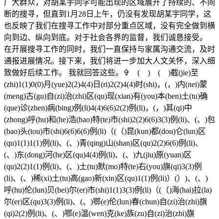
广大群众，对胡某宇同学可能出现的区域展开了持续的、不间
断的搜寻，但直到1月28日上午，仍没有发现胡某宇同学，这
也反映了我们在搜寻工作中对部分重点区域，没有完全做到横
向到边、纵向到底。对于社会各界的监督，我们诚恳接受。
在开展搜寻工作的同时，我们一直保持与家属沟通交流，及时
通报进展情况。接下来，我们将进一步加大人文关怀，深入细
致做好后续工作。 我就回答这些。✞ ( ) ( )截(jie)至
(zhi)1(1)0(0)月(yue)2(2)4(4)日(ri)2(2)4(4)时(shi)，(，)内(nei)蒙
(meng)古(gu)自(zi)治(zhi)区(qu)现(xian)有(you)本(ben)土(tu)确
(que)诊(zhen)病(bing)例(li)4(4)6(6)2(2)例(li)，(，)其(qi)中
(zhong)呼(hu)和(he)浩(hao)特(te)市(shi)2(2)6(6)3(3)例(li)、(、)包
(bao)头(tou)市(shi)6(6)6(6)例(li)（(（)昆(kun)都(dou)仑(lun)区
(qu)1(1)1(1)例(li)、(、)青(qing)山(shan)区(qu)2(2)6(6)例(li)、
(、)东(dong)河(he)区(qu)4(4)例(li)、(、)九(jiu)原(yuan)区
(qu)2(2)1(1)例(li)、(、)土(tu)默(mo)特(te)右(you)旗(qi)3(3)例
(li)、(、)稀(xi)土(tu)高(gao)新(xin)区(qu)1(1)例(li)）(）)、(、)
呼(hu)伦(lun)贝(bei)尔(er)市(shi)1(1)3(3)例(li)（(（)海(hai)拉(la)
尔(er)区(qu)3(3)例(li)、(、)鄂(e)伦(lun)春(chun)自(zi)治(zhi)旗
(qi)2(2)例(li)、(、)鄂(e)温(wen)克(ke)族(zu)自(zi)治(zhi)旗