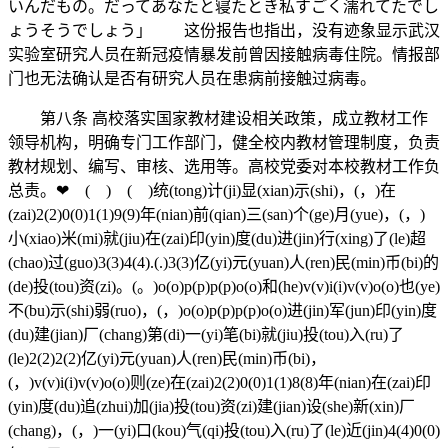
いんだもの。だってあなたと寝たとき私すごく濡れてたでし
ょうそうでしょう」 这份报告也指出，没有迹象显示武汉
实验室研究人员在新冠疫情暴发前曾因接触病毒住院。情报部
门也无法确认是否有研究人员在患病前接触过病毒。
第八条 高校落实国家教材建设相关政策，成立教材工作
领导机构，明确专门工作部门，健全校内教材管理制度，负责
教材规划、编写、审核、选用等。高校党委对本校教材工作负
总责。❤ ( ) ( )统(tong)计(ji)显(xian)示(shi)，(，)在
(zai)2(2)0(0)1(1)9(9)年(nian)前(qian)三(san)个(ge)月(yue)，(，)
小(xiao)米(mi)就(jiu)在(zai)印(yin)度(du)进(jin)行(xing)了(le)超
(chao)过(guo)3(3)4(4).(.)3(3)亿(yi)元(yuan)人(ren)民(min)币(bi)的
(de)投(tou)资(zi)。(。)o(o)p(p)p(p)o(o)和(he)v(v)i(i)v(v)o(o)也(ye)
不(bu)示(shi)弱(ruo)，(，)o(o)p(p)p(p)o(o)进(jin)军(jun)印(yin)度
(du)建(jian)厂(chang)第(di)一(yi)笔(bi)就(jiu)投(tou)入(ru)了
(le)2(2)2(2)亿(yi)元(yuan)人(ren)民(min)币(bi)，
(，)v(v)i(i)v(v)o(o)则(ze)在(zai)2(2)0(0)1(1)8(8)年(nian)在(zai)印
(yin)度(du)追(zhui)加(jia)投(tou)资(zi)建(jian)设(she)新(xin)厂
(chang)，(，)一(yi)口(kou)气(qi)投(tou)入(ru)了(le)近(jin)4(4)0(0)