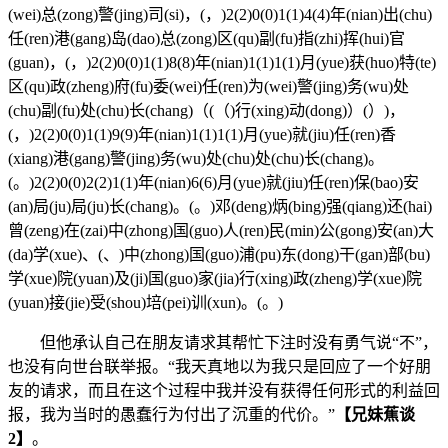
(wei)总(zong)警(jing)司(si)，(，)2(2)0(0)1(1)4(4)年(nian)出(chu)
任(ren)港(gang)岛(dao)总(zong)区(qu)副(fu)指(zhi)挥(hui)官
(guan)，(，)2(2)0(0)1(1)8(8)年(nian)1(1)1(1)月(yue)获(huo)特(te)
区(qu)政(zheng)府(fu)委(wei)任(ren)为(wei)警(jing)务(wu)处
(chu)副(fu)处(chu)长(chang)（(（)行(xing)动(dong)）(）)，
(，)2(2)0(0)1(1)9(9)年(nian)1(1)1(1)月(yue)就(jiu)任(ren)香
(xiang)港(gang)警(jing)务(wu)处(chu)处(chu)长(chang)。
(。)2(2)0(0)2(2)1(1)年(nian)6(6)月(yue)就(jiu)任(ren)保(bao)安
(an)局(ju)局(ju)长(chang)。(。)邓(deng)炳(bing)强(qiang)还(hai)
曾(zeng)在(zai)中(zhong)国(guo)人(ren)民(min)公(gong)安(an)大
(da)学(xue)、(、)中(zhong)国(guo)浦(pu)东(dong)干(gan)部(bu)
学(xue)院(yuan)及(ji)国(guo)家(jia)行(xing)政(zheng)学(xue)院
(yuan)接(jie)受(shou)培(pei)训(xun)。(。)
但他承认自己在朋友请求其帮忙下注时没有勇气说“不”，
也没有向世台联举报。“我天真地以为我只是回应了一个好朋
友的请求，而且在这个过程中我并没有获得任何形式的利益回
报，我为当时的愚蠢行为付出了沉重的代价。”
【兄妹蕉谈
2】
。