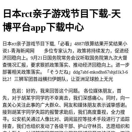
日本rct亲子游戏节目下载-天
博平台app下载中心
日本rct亲子游戏节目下载,「必看」4887l铁算结果开奖结果小
说1-青海新闻网 多位专家认为，政策将持续发力，促进经
济回稳向上。9月21日国务院常务会议听取国务院第九次大督
查情况汇报，要求狠抓政策落实、推动经济回稳向上。进一步
部署相关政策落实。「そうだね」ddg7abf-mkodhs67shjd1k3-6
比2！三狮军团首战横扫伊朗队，让亚洲足球脸上无光
危岩：好的，我来回答这个问题。 各位媒体朋友，首
先，对于胡某宇同学的不幸离去，我们深感痛心。同时，向一
直关心关注此事的广大群众、网友和媒体朋友表示诚挚感谢。
接到胡某宇同学失踪的报警求助后，我们高度重视，全力搜
寻。公安机关通过人像比对、调阅监控等技术手段进行了追踪
排查，我们也组织发动了各级干部、护山守林员、志愿组织和