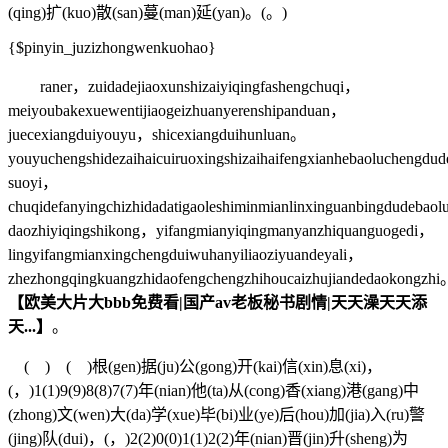
(qing)扩(kuo)散(san)蔓(man)延(yan)。(。)
{$pinyin_juzizhongwenkuohao}
raner，zuidadejiaoxunshizaiyiqingfashengchuqi，
meiyoubakexuewentijiaogeizhuanyerenshipanduan，
juecexiangduiyouyu，shicexiangduihunluan。
youyuchengshidezaihaicuiruoxingshizaihaifengxianhebaoluchengdu
suoyi，
chuqidefanyingchizhidadatigaoleshiminmianlinxinguanbingdudeba
daozhiyiqingshikong，yifangmianyiqingmanyanzhiquanguogedi，
lingyifangmianxingchengduiwuhanyiliaoziyuandeyali，
zhezhongqingkuangzhidaofengchengzhihoucaizhujiandedaokongzh
【欧美大片大bbb免费看|国产av老板秘书剧情|天天澡天天添
天...】
。
( ) ( )根(gen)据(ju)公(gong)开(kai)信(xin)息(xi)，
(，)1(1)9(9)8(8)7(7)年(nian)他(ta)从(cong)香(xiang)港(gang)中
(zhong)文(wen)大(da)学(xue)毕(bi)业(ye)后(hou)加(jia)入(ru)警
(jing)队(dui)，(，)2(2)0(0)1(1)2(2)年(nian)晋(jin)升(sheng)为