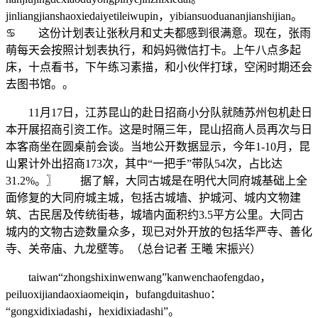
jinliangjianshaoxiedaiyetileiwupin，yibiansuoduananjianshijian。
♋ 这份计划表让张秋月和丈夫都感到很满意。现在，张雨
萌每天会按照计划表执行，和妈妈微信打卡。上午八点多起
床，十点看书，下午练习素描，和小伙伴打球，空闲时期还会
去图书馆。。
11月17日，江苏昆山的赴日招商小分队就随苏州包机赴日
本开展招商引资工作。这是时隔三年，昆山招商人员再次与日
本客商坐在圆桌前会谈。当地公开数据显示，今年1-10月，昆
山累计外出招商173次，其中“一把手”带队54次，占比达
31.2%。〗 据了解，大同古城是在明代大同府城基础上全
面修复的大同府城主城，包括古城墙、护城河、城内文物建
筑、古民居及传统街巷，城墙内面积约3.5平方公里。大同古
城内的文物古迹数量众多，现已对外开放的包括华严寺、善化
寺、关帝庙、九龙壁等。（总台记者 王曦 宋振兴）
taiwan“zhongshixinwenwang”kanwenchaofengdao，
peiluoxijiandaoxiaomeiqin，bufangduitashuo：
“gongxidixiadashi，hexidixiadashi”。