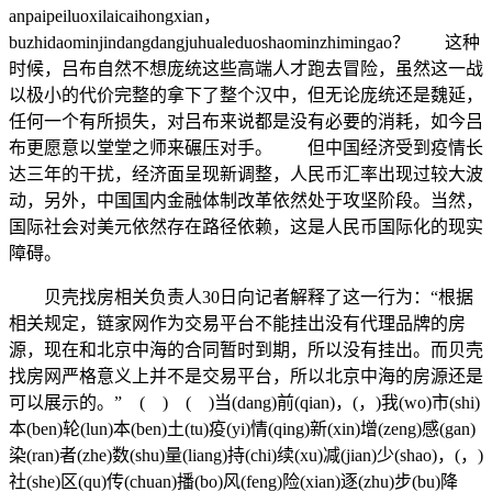
anpaipeiluoxilaicaihongxian，
buzhidaominjindangdangjuhualeduoshaominzhimingao？ 这种
时候，吕布自然不想庞统这些高端人才跑去冒险，虽然这一战
以极小的代价完整的拿下了整个汉中，但无论庞统还是魏延，
任何一个有所损失，对吕布来说都是没有必要的消耗，如今吕
布更愿意以堂堂之师来碾压对手。 但中国经济受到疫情长
达三年的干扰，经济面呈现新调整，人民币汇率出现过较大波
动，另外，中国国内金融体制改革依然处于攻坚阶段。当然，
国际社会对美元依然存在路径依赖，这是人民币国际化的现实
障碍。
贝壳找房相关负责人30日向记者解释了这一行为：“根据
相关规定，链家网作为交易平台不能挂出没有代理品牌的房
源，现在和北京中海的合同暂时到期，所以没有挂出。而贝壳
找房网严格意义上并不是交易平台，所以北京中海的房源还是
可以展示的。” ( ) ( )当(dang)前(qian)，(，)我(wo)市(shi)
本(ben)轮(lun)本(ben)土(tu)疫(yi)情(qing)新(xin)增(zeng)感(gan)
染(ran)者(zhe)数(shu)量(liang)持(chi)续(xu)减(jian)少(shao)，(，)
社(she)区(qu)传(chuan)播(bo)风(feng)险(xian)逐(zhu)步(bu)降