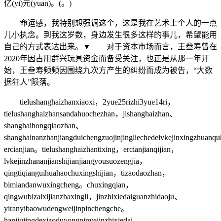
亿(yi)元(yuan)。(。)
命运感，我特别想强调这个，这是我在艺术上个人的一点
儿小执念。到我这岁数，身边发生很多这样的事儿，希望能用
自己的方式表达出来。▼ 对于资本市场而言，王叁寿曾在
2020年因占用群兴玩具资金而备受关注，也正是从那一年开
始，王叁寿频频因围绕九次方产生的纠纷而成为被告，“大数
据狂人”陨落。
tielushanghaizhanxiaoxi，2yue25rizhi3yue14ri，
tielushanghaizhansandahuochezhan，jishanghaizhan、
shanghaihongqiaozhan、
shanghainanzhanjiangduichengzuojinjingliechedelvkejinxingzhuan
ercianjian。tielushanghaizhantixing，ercianjianqijian，
lvkejinzhananjianshijianjiangyousuozengjia，
qingtiqianguihuahaochuxingshijian，tizaodaozhan，
bimiandanwuxingcheng。chuxingqian，
qingwubizaixijianzhaxingli，jinzhixiedaiguanzhidaoju、
yiranyibaowudengweijinpinchengche。
hanjiujingdexiaoduyongpinyejinzhixiedai。