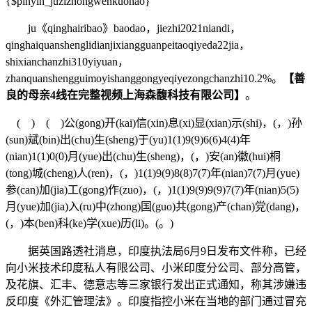
{$pinyin_juzizhongwenkuohao}
ju《qinghairibao》baodao，jiezhi2021niandi，
qinghaiquanshenglidianjixiangguanpeitaoqiyeda22jia，
shixianchanzhi310yiyuan，
zhanquanshengguimoyishanggongyeqiyezongchanzhi10.2%。
【善
良的母亲4线在完整视频上海森馥科技有限公司】
。
( ) ( )公(gong)开(kai)信(xin)息(xi)显(xian)示(shi)，(，)孙
(sun)斌(bin)出(chu)生(sheng)于(yu)1(1)9(9)6(6)4(4)年
(nian)1(1)0(0)月(yue)出(chu)生(sheng)，(，)安(an)徽(hui)桐
(tong)城(cheng)人(ren)，(，)1(1)9(9)8(8)7(7)年(nian)7(7)月(yue)
参(can)加(jia)工(gong)作(zuo)，(，)1(1)9(9)9(9)7(7)年(nian)5(5)
月(yue)加(jia)入(ru)中(zhong)国(guo)共(gong)产(chan)党(dang)，
(，)本(ben)科(ke)学(xue)历(li)。(。)
据英国路透社消息，印度执法局6月9日发布文件称，已经
向小米技术印度私人有限公司、小米印度分公司、部分高管，
及花旗、汇丰、德意志等三家银行发出正式通知，称其涉嫌违
反印度《外汇管理法》。印度指控小米在当地的部门通过冒充