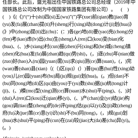
任部长。此后，盛光祖出任中国铁路总公司总经理（2019年中
国铁路总公司改制为中国国家铁路集团有限公司）。 ( )
( )《(《)“(“)十(shi)四(si)五(wu)”(”)学(xue)前(qian)教(jiao)育
(yu)发(fa)展(zhan)提(ti)升(sheng)行(xing)动(dong)计(ji)划(hua)》
(》)中(zhong)提(ti)出(chu)：(：)各(ge)地(di)要(yao)充(chong)分
(fen)考(kao)虑(lv)出(chu)生(sheng)人(ren)口(kou)变(bian)化
(hua)、(、)乡(xiang)村(cun)振(zhen)兴(xing)和(he)城(cheng)镇
(zhen)化(hua)发(fa)展(zhan)趋(qu)势(shi)，(，)逐(zhu)年(nian)做
(zuo)好(hao)入(ru)园(yuan)需(xu)求(qiu)测(ce)算(suan)，(，)完
(wan)善(shan)县(xian)（(（)区(qu)）(）)普(pu)惠(hui)性(xing)幼
(you)儿(er)园(yuan)布(bu)局(ju)规(gui)划(hua)。(。)但(dan)不
(bu)同(tong)地(di)区(qu)由(you)于(yu)数(shu)据(ju)统(tong)计
(ji)、(、)模(mo)型(xing)测(ce)算(suan)水(shui)平(ping)、(、)对
(dui)人(ren)口(kou)迁(qian)移(yi)、(、)产(chan)业(ye)结(jie)构
(gou)调(tiao)整(zheng)的(de)评(ping)估(gu)以(yi)及(ji)政(zheng)
府(fu)决(jue)策(ce)意(yi)识(shi)不(bu)同(tong)，(，)规(gui)划
(hua)水(shui)平(ping)存(cun)在(zai)较(jiao)大(da)差(cha)异(yi)。
(。)