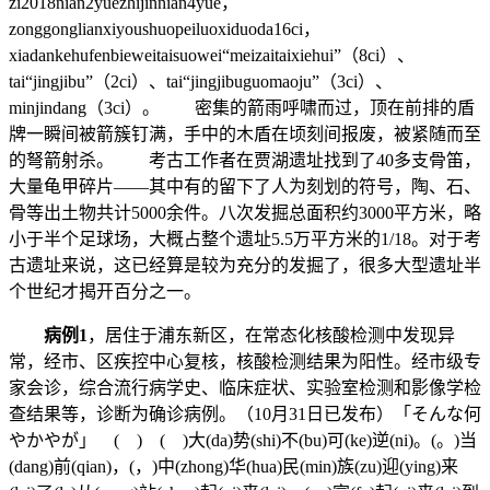
zi2018nian2yuezhijinnian4yue，
zonggonglianxiyoushuopeiluoxiduoda16ci，
xiadankehufenbieweitaisuowei“meizaitaixiehui”（8ci）、
tai“jingjibu”（2ci）、tai“jingjibuguomaoju”（3ci）、
minjindang（3ci）。 密集的箭雨呼啸而过，顶在前排的盾
牌一瞬间被箭簇钉满，手中的木盾在顷刻间报废，被紧随而至
的弩箭射杀。 考古工作者在贾湖遗址找到了40多支骨笛，
大量龟甲碎片——其中有的留下了人为刻划的符号，陶、石、
骨等出土物共计5000余件。八次发掘总面积约3000平方米，略
小于半个足球场，大概占整个遗址5.5万平方米的1/18。对于考
古遗址来说，这已经算是较为充分的发掘了，很多大型遗址半
个世纪才揭开百分之一。
病例1
，居住于浦东新区，在常态化核酸检测中发现异
常，经市、区疾控中心复核，核酸检测结果为阳性。经市级专
家会诊，综合流行病学史、临床症状、实验室检测和影像学检
查结果等，诊断为确诊病例。（10月31日已发布）「そんな何
やかやが」 ( ) ( )大(da)势(shi)不(bu)可(ke)逆(ni)。(。)当
(dang)前(qian)，(，)中(zhong)华(hua)民(min)族(zu)迎(ying)来