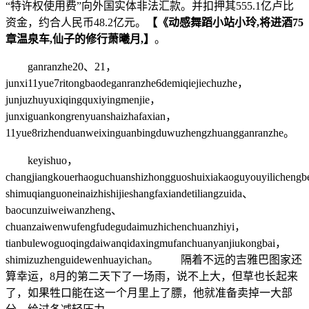
“特许权使用费”向外国实体非法汇款。并扣押其555.1亿卢比
资金，约合人民币48.2亿元。
【《动感舞蹈小站小玲,将进酒75
章温泉车,仙子的修行萧曦月,】
。
ganranzhe20、21，
junxi11yue7ritongbaodeganranzhe6demiqiejiechuzhe，
junjuzhuyuxiqingquxiyingmenjie，
junxiguankongrenyuanshaizhafaxian，
11yue8rizhenduanweixinguanbingduwuzhengzhuangganranzhe。
keyishuo，
changjiangkouerhaoguchuanshizhongguoshuixiakaoguyouyilichengb
shimuqianguoneinaizhishijieshangfaxiandetiliangzuida、
baocunzuiweiwanzheng、
chuanzaiwenwufengfudegudaimuzhichenchuanzhiyi，
tianbulewoguoqingdaiwanqidaxingmufanchuanyanjiukongbai，
shimizuzhenguidewenhuayichan。 隔着不远的吉雅巴图家还
算幸运，8月的第二天下了一场雨，说不上大，但草也长起来
了，如果牲口能在这一个月里上了膘，他就准备卖掉一大部