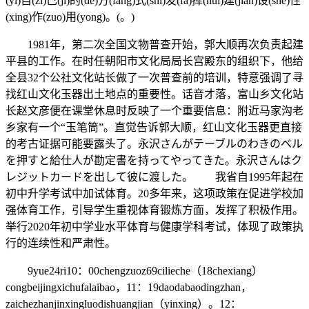
(yi)自(zi)己(ji)的(de)方(fang)式(shi)发(fa)挥(hui)建(jian)设(she)性
(xing)作(zuo)用(yong)。(。)
1981年，第二次全国文物普查开始，郭大顺再次负责起建
平县的工作。在时任朝阳市文化局局长宫殿东的组织下，他给
全县32个公社文化站长做了一次普查前的培训，特意强调了寻
找红山文化玉器出土地点的重要性。话音才落，富山乡文化站
长赵文彦便在课堂休息时反映了一个重要信息：附近马家沟老
乡家有一个“玉笔筒”。直觉告诉郭大顺，红山文化玉器更直接
的考古证据可能要露头了。永沢さんがテーブルのわきのベル
を押すと給仕人が勘定書を持ってやってきた。永沢さんはク
レジットカードを出して彼に渡した。 我省自1995年起在
初中升学考试中加试体育。20多年来，这项政策在促进学校加
强体育工作，引导学生重视体育锻炼方面，发挥了积极作用。
举行2020年初中学业水平体育与健康学科考试，体现了政策执
行的连续性和严肃性。
9yue24ri10：00chengzuoz69cilieche（18chexiang）
congbeijingxichufalaibao，11：19daodabaodingzhan，
zaichezhanjinxingluodishuangjian（yinxing）。12：