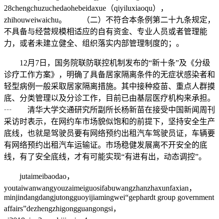
28chengchuzuchedaohebeidaxue（qiyiluxiaoqu），
zhihouweiwaichu。 （二）不符合本条例第二十九条规定，
不具备与经营规模相适应的自有资金、专业人员或者管理能
力，或者未建立健全、组织落实内部管理制度的；。
12月7日，国务院联防联控机制发布的“新十条”及《分级
诊疗工作方案》，明确了具备居家隔离条件的无症状感染者和
轻型病例一般采取居家隔离措施。其中接种疫苗、重点人群摸
底、分类管理以及分诊工作，目前已由基层医疗机构来承担。
┄ 清华大学交通研究所副所长杨新苗在接受中国新闻周刊
采访时表示，在网约车市场貌似饱和的前提下，坚持安全生产
底线，也就是驾驶员要有网络预约出租汽车驾驶员证，车辆要
有网络预约出租汽车运输证。市场稳健发展离不开安全的底
线，有了安全底线，才有可能实现“有进有出，动态调控”。
jutaimeibaodao，
youtaiwanwangyouzaimeiguosifabuwangzhanzhaxunfaxian，
minjindangdangjutongguoyijiamingwei“gephardt group government
affairs”dezhengzhigongguangongsi，