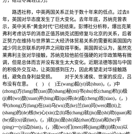
分，给过冬减轻压力。
路透社称，中英两国关系正处于数十年来的低点。过去8
年，英国对华态度发生了巨大变化。去年年底，苏纳克曾表
示，英中关系“黄金时代”已经结束。彭博社分析称，爆出克莱
弗利考虑访华的消息正值苏纳克试图修复与北京的关系，后者
正努力在维持与世界第二大经济体贸易关系的需要和英国国内
减少同北京联系的呼声之间取得平衡。英国舆论认为，虽然克
莱弗利主张对华接触，苏纳克较他前任强硬的对华政策略有微
调，但是总体而言并没有发生太大变化。近期法德等国与中国
的积极外交互动，让英国感到压力，因此希望走对华接触路
线，避免自身利益受损。 对于关东诸侯、世家的反应，吕
布没有在意。 ( ) ( )王(wang)毅(yi)说(shuo)，(，)中
(zhong)方(fang)赞(zan)赏(shang)秘(mi)书(shu)长(chang)积(ji)极
(ji)斡(wo)旋(xuan)并(bing)取(qu)得(de)成(cheng)效(xiao)，(，)
中(zhong)方(fang)在(zai)乌(wu)克(ke)兰(lan)问(wen)题(ti)上
(shang)的(de)核(he)心(xin)立(li)场(chang)就(jiu)是(shi)劝(quan)和
(he)促(cu)谈(tan)，(，)就(jiu)是(shi)站(zhan)在(zai)和(he)平
(ping)一(yi)边(bian)，(，)我(wo)们(men)将(jiang)继(ji)续(xu)以