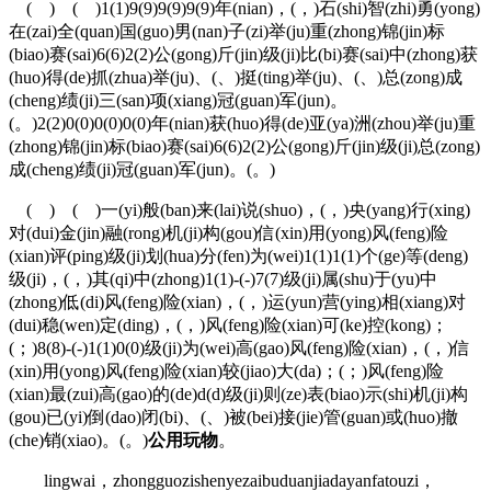
( ) ( )1(1)9(9)9(9)9(9)年(nian)，(，)石(shi)智(zhi)勇(yong)
在(zai)全(quan)国(guo)男(nan)子(zi)举(ju)重(zhong)锦(jin)标
(biao)赛(sai)6(6)2(2)公(gong)斤(jin)级(ji)比(bi)赛(sai)中(zhong)获
(huo)得(de)抓(zhua)举(ju)、(、)挺(ting)举(ju)、(、)总(zong)成
(cheng)绩(ji)三(san)项(xiang)冠(guan)军(jun)。
(。)2(2)0(0)0(0)0(0)年(nian)获(huo)得(de)亚(ya)洲(zhou)举(ju)重
(zhong)锦(jin)标(biao)赛(sai)6(6)2(2)公(gong)斤(jin)级(ji)总(zong)
成(cheng)绩(ji)冠(guan)军(jun)。(。)
( ) ( )一(yi)般(ban)来(lai)说(shuo)，(，)央(yang)行(xing)
对(dui)金(jin)融(rong)机(ji)构(gou)信(xin)用(yong)风(feng)险
(xian)评(ping)级(ji)划(hua)分(fen)为(wei)1(1)1(1)个(ge)等(deng)
级(ji)，(，)其(qi)中(zhong)1(1)-(-)7(7)级(ji)属(shu)于(yu)中
(zhong)低(di)风(feng)险(xian)，(，)运(yun)营(ying)相(xiang)对
(dui)稳(wen)定(ding)，(，)风(feng)险(xian)可(ke)控(kong)；
(；)8(8)-(-)1(1)0(0)级(ji)为(wei)高(gao)风(feng)险(xian)，(，)信
(xin)用(yong)风(feng)险(xian)较(jiao)大(da)；(；)风(feng)险
(xian)最(zui)高(gao)的(de)d(d)级(ji)则(ze)表(biao)示(shi)机(ji)构
(gou)已(yi)倒(dao)闭(bi)、(、)被(bei)接(jie)管(guan)或(huo)撤
(che)销(xiao)。(。)
公用玩物
。
lingwai，zhongguozishenyezaibuduanjiadayanfatouzi，