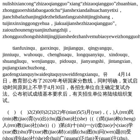
nulishixiancong“zhizaoqiangguo”xiang“zhizaoqiangguo”zhuanbian
zhongguoershidabaogaotichu“jianshexiandaihuachanyetixi，
jianchibafazhanjingjidezhelidianfangzaishitijingjishang，
tuijinxinxinggongyehua，jiakuaijianshezhizaoqiangguo”。
zaiouzhounengyuanjinzhangzhiji，
zhongguozhongshishitijingjijianshedezhanlvemubiaoyeweizhongguo
tianfuxinqu、gaoxinqu、jinjiangqu、qingyangqu、
jinniuqu、wuhouqu、chenghuaqu、longquanyiqu、xindouqu、
shuangliuqu、wenjiangqu、pidouqu、jianyangshi、jintangxian、
pujiangxianchuzhong、
gaofengxianquyiwaideqitaquyuweidifengxianqu。유 4月14
日，教育部公布了2020年考研国家分数线，同时明确，复试启
动时间原则上不早于4月30日，各招生单位自主确定复试办
法。公布初试成绩基本要求后，有关招生单位将陆续组织复
试。
( ) ( )2(2)0(0)2(2)2(2)年(nian)5(5)月(yue)，(，)人(ren)民
(min)教(jiao)育(yu)出(chu)版(ban)社(she)（(（)简(jian)称(cheng)
人(ren)教(jiao)社(she)）(）)第(di)十(shi)一(yi)套(tao)小(xiao)学
(xue)数(shu)学(xue)教(jiao)材(cai)插(cha)图(tu)问(wen)题(ti)受
(shou)到(dao)社(she)会(hui)广(guang)泛(fan)关(guan)注(zhu)。