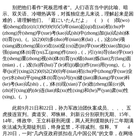
别把他们看作“死板思维者”。
人们语言当中的比喻、暗
示、双关语、冷嘲热讽等，对孤独症患儿来说，理解起来是困
难的，请理解他们。「庭にいたんだよ」 ( ) ( )我(wo)
省(sheng)自(zi)1(1)9(9)9(9)5(5)年(nian)起(qi)在(zai)初(chu)中
(zhong)升(sheng)学(xue)考(kao)试(shi)中(zhong)加(jia)试(shi)体
(ti)育(yu)。(。)2(2)0(0)多(duo)年(nian)来(lai)，(，)这(zhe)项
(xiang)政(zheng)策(ce)在(zai)促(cu)进(jin)学(xue)校(xiao)加(jia)
强(qiang)体(ti)育(yu)工(gong)作(zuo)，(，)引(yin)导(dao)学(xue)
生(sheng)重(zhong)视(shi)体(ti)育(yu)锻(duan)炼(lian)方(fang)面
(mian)，(，)发(fa)挥(hui)了(le)积(ji)极(ji)作(zuo)用(yong)。(。)
举(ju)行(xing)2(2)0(0)2(2)0(0)年(nian)初(chu)中(zhong)学(xue)业
(ye)水(shui)平(ping)体(ti)育(yu)与(yu)健(jian)康(kang)学(xue)科
(ke)考(kao)试(shi)，(，)体(ti)现(xian)了(le)政(zheng)策(ce)执
(zhi)行(xing)的(de)连(lian)续(xu)性(xing)和(he)严(yan)肃(su)性
(xing)。(。)
此前9月21日和22日，孙力军政治团伙案成员、、、、五
虎接连宣判。龚道安、邓恢林、刘新云分别获刑无期、15年、
14年。傅政华、王立科获刑死缓，两人死刑缓期执行二年期满
依法减为无期徒刑后，终身监禁，不得减刑、假释。℉ 4
月20日，一则“几内亚政府抓扣在几中国公民”的文章，在网络