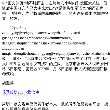
中“图文并茂”地不胫而走，在短短几小时内引发巨大关注。但
随后中国驻几内亚大使馆发出“这是彻头彻尾谎言”的严正声
明，刊登在几内亚权威的新闻网站上，非洲许多媒体也相继报
道、转发。
12yue8ri，
zhongyangjiweiguojiajianweiwangzhanfabuxiaoxi，
guangdongshengrendachangweihuifuzhuren、
dangzufushujilichunshengshexianyanzhongweijiweifa，
zhudongtouan，
muqianzhengjieshouzhongyangjiweiguojiajianweijilvshenzhahejianc
☮ 此外，“北京丰台”公众号也在15日公布了目前可进行吸
入用重组新冠病毒疫苗接种的点位。北京市密云区人民政府网
站15日消息，密云区2022年11月15日启动“吸入式新冠疫苗”接
种预约。。
胡宝善
花季传媒app下载软件
发布于：鹰潭月湖区
声明：该文观点仅代表作者本人，搜狐号系信息发布平台，搜
狐仅提供信息存储空间服务。