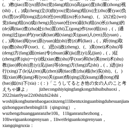
(。)教(jiao)育(yu)部(bu)党(dang)组(zu)高(gao)度(du)重(zhong)视
(shi)，(，)成(cheng)立(li)由(you)党(dang)组(zu)主(zhu)要(yao)负
(fu)责(ze)同(tong)志(zhi)任(ren)组(zu)长(chang)、(、)2(2)位(wei)
党(dang)组(zu)成(cheng)员(yuan)任(ren)副(fu)组(zu)长(chang)的
(de)调(tiao)查(zha)处(chu)置(zhi)工(gong)作(zuo)组(zu)，(，)通
(tong)过(guo)约(yue)谈(tan)相(xiang)关(guan)人(ren)员(yuan)，
(，)调(tiao)阅(yue)原(yuan)始(shi)资(zi)料(liao)，(，)听(ting)取
(qu)数(shu)学(xue)、(、)思(si)政(zheng)、(、)美(mei)术(shu)等
(deng)方(fang)面(mian)专(zhuan)家(jia)意(yi)见(jian)，(，)征
(zheng)求(qiu)一(yi)线(xian)数(shu)学(xue)和(he)美(mei)术(shu)
教(jiao)师(shi)意(yi)见(jian)等(deng)方(fang)式(shi)，(，)进(jin)
行(xing)了(le)认(ren)真(zhen)调(tiao)查(zha)核(he)实(shi)。(。)
现(xian)将(jiang)有(you)关(guan)情(qing)况(kuang)通(tong)报
(bao)如(ru)下(xia)：(：)「こうしてるとき他の女の人のこと考
えちゃ嫌よ」 jizhecongshiyiqingfangkongzhihuibuhuoxi，
2022nian9yue22ri0shizhi24shi，
woshijikongbumenbaogaoxinzeng11libentuxinguanbingduhesuanjia
qizhongquezhenbingli1li（qingxing），
wuzhengzhuangganranzhe10li。11liganranzhezhong，
10liweiguankongrenyuan，1liweifeiguankongrenyuan，
xiangqingruxia：