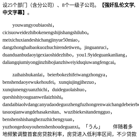
设25个部门（含分公司）、8个一级子公司。
【强奸乱伦文学,
中文字幕】
。
youwangyoubiaoshi，
cicisuoweidezhibokenengshijishangshilubo。
meixichuxiandeshichangjinyue50miao，
dangzhonghaibaokuozhuchirendetiwen。jinguanruci，
duanduanbudaoyigexiaoshidezhibo，you1.9yideguankanliang，
daliangqiumiyongjinzhibojianzhiweiyiduqiuwangfengcai。
zaihaishukanlai，beierbokezhifeiwangzhongya，
benshendaoyewukehoufei。xunqiujingjihezuo，
xunqiunengyuanzhichi，duideguolaishuo，
queshishiyouguanweilaizhishi。
dandaibiaolvdangcanyudaodeguozhengfuzhongrenwaichangdebeier
tasuoqianwangdehasakesitan、wuzibiekesitandengguo，
benshenshishanghezuzhichengyuan，
yuzhongedouyouhenshenhoudeguanxi。「うん」 伴随着多
地频繁调整首套房贷款利率，房贷进入低利率区间，不少贷款