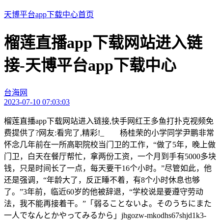
天博平台app下载中心首页
榴莲直播app下载网站进入链
接-天博平台app下载中心
台海网
2023-07-10 07:03:03
榴莲直播app下载网站进入链接,快手网红王多鱼打扑克视频免
费提供了?网友:看完了,精彩!_ 杨桂荣的小学同学尹鹏非常
怀念几年前在一所高职院校当门卫的工作，“做了5年，晚上做
门卫，白天在餐厅帮忙，拿两份工资，一个月到手有5000多块
钱，只是时间长了一点，每天要干16个小时。”尽管如此，他
还是强调，“年龄大了，反正睡不着，有8个小时休息也够
了。”3年前，临近60岁的他被辞退，“学校说是要遵守劳动
法，我不能再接着干。”「弱ることないよ。そのうちにまた
一人でなんとかやってみるから」jhgozw-mkodhs67shjd1k3-