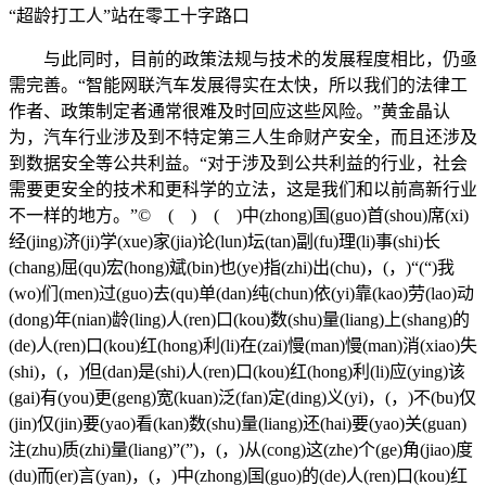
“超龄打工人”站在零工十字路口
与此同时，目前的政策法规与技术的发展程度相比，仍亟
需完善。“智能网联汽车发展得实在太快，所以我们的法律工
作者、政策制定者通常很难及时回应这些风险。”黄金晶认
为，汽车行业涉及到不特定第三人生命财产安全，而且还涉及
到数据安全等公共利益。“对于涉及到公共利益的行业，社会
需要更安全的技术和更科学的立法，这是我们和以前高新行业
不一样的地方。”© ( ) ( )中(zhong)国(guo)首(shou)席(xi)
经(jing)济(ji)学(xue)家(jia)论(lun)坛(tan)副(fu)理(li)事(shi)长
(chang)屈(qu)宏(hong)斌(bin)也(ye)指(zhi)出(chu)，(，)“(“)我
(wo)们(men)过(guo)去(qu)单(dan)纯(chun)依(yi)靠(kao)劳(lao)动
(dong)年(nian)龄(ling)人(ren)口(kou)数(shu)量(liang)上(shang)的
(de)人(ren)口(kou)红(hong)利(li)在(zai)慢(man)慢(man)消(xiao)失
(shi)，(，)但(dan)是(shi)人(ren)口(kou)红(hong)利(li)应(ying)该
(gai)有(you)更(geng)宽(kuan)泛(fan)定(ding)义(yi)，(，)不(bu)仅
(jin)仅(jin)要(yao)看(kan)数(shu)量(liang)还(hai)要(yao)关(guan)
注(zhu)质(zhi)量(liang)”(”)，(，)从(cong)这(zhe)个(ge)角(jiao)度
(du)而(er)言(yan)，(，)中(zhong)国(guo)的(de)人(ren)口(kou)红