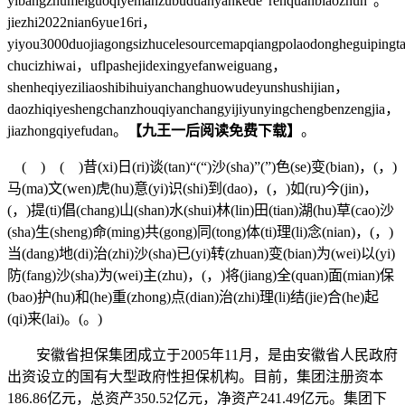
yibangzhumeiguoqiyemanzubuduanyankede“renquanbiaozhun”。
jiezhi2022nian6yue16ri，
yiyou3000duojiagongsizhucelesourcemapqiangpolaodongheguipingt
chucizhiwai，uflpashejidexingyefanweiguang，
shenheqiyeziliaoshibihuiyanchanghuowudeyunshushijian，
daozhiqiyeshengchanzhouqiyanchangyijiyunyingchengbenzengjia，
jiazhongqiyefudan。
【九王一后阅读免费下载】
。
( ) ( )昔(xi)日(ri)谈(tan)“(“)沙(sha)”(”)色(se)变(bian)，(，)
马(ma)文(wen)虎(hu)意(yi)识(shi)到(dao)，(，)如(ru)今(jin)，
(，)提(ti)倡(chang)山(shan)水(shui)林(lin)田(tian)湖(hu)草(cao)沙
(sha)生(sheng)命(ming)共(gong)同(tong)体(ti)理(li)念(nian)，(，)
当(dang)地(di)治(zhi)沙(sha)已(yi)转(zhuan)变(bian)为(wei)以(yi)
防(fang)沙(sha)为(wei)主(zhu)，(，)将(jiang)全(quan)面(mian)保
(bao)护(hu)和(he)重(zhong)点(dian)治(zhi)理(li)结(jie)合(he)起
(qi)来(lai)。(。)
安徽省担保集团成立于2005年11月，是由安徽省人民政府
出资设立的国有大型政府性担保机构。目前，集团注册资本
186.86亿元，总资产350.52亿元，净资产241.49亿元。集团下