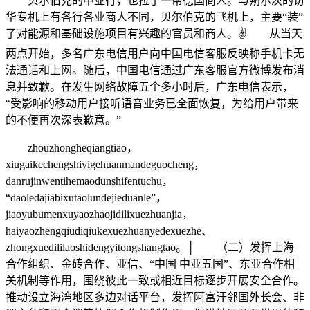
贝尔伯克的中亚行，也拉了一帮德国商人。与朔尔茨的访
华专机上有各行各业商人不同，贝尔伯克的飞机上，主要“装”
了对能源和基础设施项目有兴趣的官员和商人。✌ 从当天
两点开始，多名广东电信用户向中国电信客服反映称手机卡无
法通话和上网。随后，中国电信通过广东客服官方微博发布消
息并致歉。在发生网络故障五个多小时后，广东电信表示，
“受影响的移动用户接听语音业务已全面恢复，为给用户带来
的不便再次深表歉意。”
zhouzhongheqiangtiao，
xiugaikechengshiyigehuanmandeguocheng，
danrujinwentihemaodunshifentuchu，
“daoledajiabixutaolundejieduanle”，
jiaoyubumenxuyaozhaojidilixuezhuanjia，
haiyaozhengqiudiqiukexuezhuanyedexuezhe、
zhongxuedililaoshidengyitongshangtao。│ （二）发挥上海
合作组织、金砖合作、亚信、“中国 中亚五国”、东亚合作相
关机制等作用，围绕彼此一致或相近目标逐步开展安全合作。
推动设立海湾地区多边对话平台，发挥阿富汗邻国外长会、非