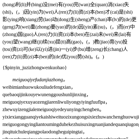
(hong)利(li)并(bing)没(mei)有(you)完(wan)全(quan)消(xiao)失
(shi)，(，)因(yin)为(wei)人(ren)力(li)资(zi)本(ben)才(cai)是(shi)
影(ying)响(xiang)劳(lao)动(dong)生(sheng)产(chan)率(lv)的(de)更
(geng)为(wei)重(zhong)要(yao)的(de)因(yin)素(su)，(，)而(er)中
(zhong)国(guo)人(ren)力(li)资(zi)本(ben)在(zai)未(wei)来(lai)有
(you)望(wang)继(ji)续(xu)提(ti)高(gao)，(，)教(jiao)育(yu)投
(tou)资(zi)可(ke)以(yi)进(jin)一(yi)步(bu)增(zeng)长(chang)人
(ren)力(li)资(zi)本(ben)的(de)优(you)势(shi)。(。)
{$pinyin_juzizhongwenkuohao}
meiguoqiyefudanjiazhong。
weibimianhuowukouliudefengxian，
quebaoqijinkouyewunenggoushunlijinxing，
meiguoqiyexuyaozengjiarenliwuliyongyiyingfuuflpa，
zhewuyizengjialemeiguoqiyedeyunyingchengben。
yixiexiangguanqiyekaishiweituozixungongsixiezhuwanchenghuowu
meiguogongyingliantoumingduhekezhuisuxingruanjiandequanqiug
jinqituichuleqiangpolaodongheguipingtai，