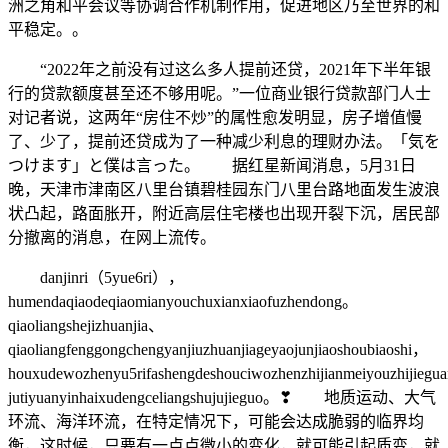
洲之角和平会议等协调合作机制作用，促进地区乃至世界的和
平稳定。。
“2022年之前没有过这么多人提前还贷，2021年下半年银
行的贷款额度甚至还不够用呢。”一位商业银行贷款部门人士
对记者说，这两年“房住不炒”的属性愈发明显，房子增值慢
了、少了，提前还贷成为了一种减少利息的理财办法。「気を
つけます」と僕は言った。 据红星新闻消息，5月31日
晚，天津市津南区八里台镇碧桂园东门八里台路地面发生波浪
状凸起，路面胀开，附近高层住宅楼也出现开裂下沉，居民部
分撤离的消息，在网上流传。
danjinri（5yue6ri），
humendaqiaodeqiaomianyouchuxianxiaofuzhendong。
qiaoliangshejizhuanjia、
qiaoliangfenggongchengyanjiuzhuanjiageyaojunjiaoshoubiaoshi，
houxudewozhenyu5rifashengdeshouciwozhenzhijianmeiyouzhijiegu
jutiyuanyinhaixudengceliangshujujieguo。❣ 地质运动、大气
环流、海洋环流，在特定情况下，可能会达成脆弱的临界均
衡，这时候，只要有一点点微小的变化，就可能引起质变，就