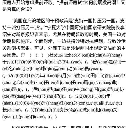
买房人开始考虑提前还款。“提前还房贷”为何能屡掀高潮？又
是否真的合适？
“美国在海湾地区的干预政策是‘支持一国打压另一国，支
持一派打压另一派’。”宁夏大学中国阿拉伯国家研究院院长李
绍先对新京报记者表示，尤其在特朗普政府时期，美国一边对
伊朗极限施压、全面封堵，一边扶持沙特对抗伊朗，导致沙伊
关系剑拔弩张。可见，外部干预是沙伊两国出现断交局面的主
要因素。◎ ( ) ( )杜(du)兆(zhao)才(cai)出(chu)生(sheng)
于(yu)1(1)9(9)6(6)0(0)年(nian)3(3)月(yue)，(，)曾(zeng)是(shi)一
(yi)名(ming)冰(bing)球(qiu)运(yun)动(dong)员(yuan)。
(。)2(2)0(0)1(1)7(7)年(nian)6(6)月(yue)由(you)田(tian)管(guan)中
(zhong)心(xin)主(zhu)任(ren)出(chu)任(ren)局(ju)长(chang)助
(zhu)理(li)，(，)后(hou)担(dan)任(ren)中(zhong)国(guo)足(zu)协
(xie)党(dang)委(wei)书(shu)记(ji)。(。)2(2)0(0)1(1)8(8)年
(nian)1(1)0(0)月(yue)升(sheng)任(ren)总(zong)局(ju)副(fu)局(ju)
长(chang)，(，)并(bing)负(fu)责(ze)足(zu)球(qiu)相(xiang)关
(guan)工(gong)作(zuo)。(。)