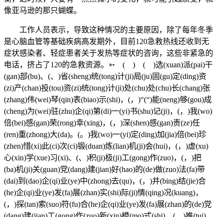
像亚马逊的那只蝴蝶。
工作人员表示，导致这种情况的主要原因，除了每年冬季
是心脑血管等基础疾病高发期外，目前120急救热线还收到无
症状感染者、轻症患者关于发热等症状的咨询，这些非紧急的
电话，挤占了120的急救资源。➳ ( ) ( )选(xuan)派(pai)干
(gan)部(bu)、(、)省(sheng)统(tong)计(ji)局(ju)固(gu)定(ding)资
(zi)产(chan)投(tou)资(zi)统(tong)计(ji)处(chu)处(chu)长(chang)张
(zhang)伟(wei)琴(qin)表(biao)示(shi)，(，)“(“)能(neng)够(gou)成
(cheng)为(wei)驻(zhu)企(qi)第(di)一(yi)书(shu)记(ji)，(，)我(wo)
倍(bei)感(gan)荣(rong)幸(xing)，(，)深(shen)感(gan)责(ze)任
(ren)重(zhong)大(da)。(。)我(wo)一(yi)定(ding)加(jia)倍(bei)珍
(zhen)惜(xi)此(ci)次(ci)锻(duan)炼(lian)机(ji)会(hui)，(，)虚(xu)
心(xin)学(xue)习(xi)、(、)积(ji)极(ji)工(gong)作(zuo)，(，)把
(ba)机(ji)关(guan)党(dang)建(jian)好(hao)的(de)做(zuo)法(fa)带
(dai)到(dao)企(qi)业(ye)中(zhong)去(qu)，(，)并(bing)结(jie)合
(he)企(qi)业(ye)发(fa)展(zhan)实(shi)际(ji)情(qing)况(kuang)，
(，)探(tan)索(suo)符(fu)合(he)企(qi)业(ye)发(fa)展(zhan)的(de)党
(dang)建(jian)工(gong)作(zuo)新(xin)模(mo)式(shi)，(，)推(tui)