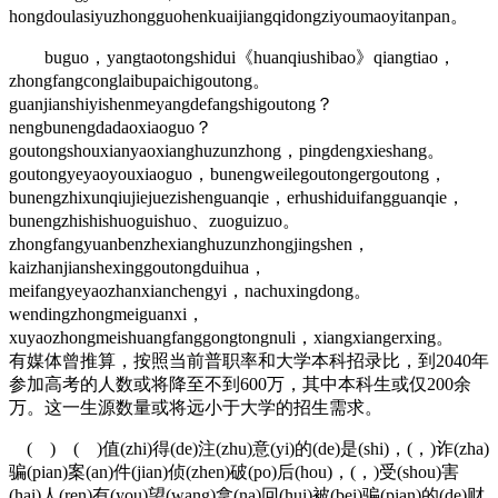
hongdoulasiyuzhongguohenkuaijiangqidongziyoumaoyitanpan。
buguo，yangtaotongshidui《huanqiushibao》qiangtiao，
zhongfangconglaibupaichigoutong。
guanjianshiyishenmeyangdefangshigoutong？
nengbunengdadaoxiaoguo？
goutongshouxianyaoxianghuzunzhong，pingdengxieshang。
goutongyeyaoyouxiaoguo，bunengweilegoutongergoutong，
bunengzhixunqiujiejuezishenguanqie，erhushiduifangguanqie，
bunengzhishishuoguishuo、zuoguizuo。
zhongfangyuanbenzhexianghuzunzhongjingshen，
kaizhanjianshexinggoutongduihua，
meifangyeyaozhanxianchengyi，nachuxingdong。
wendingzhongmeiguanxi，
xuyaozhongmeishuangfanggongtongnuli，xiangxiangerxing。
有媒体曾推算，按照当前普职率和大学本科招录比，到2040年
参加高考的人数或将降至不到600万，其中本科生或仅200余
万。这一生源数量或将远小于大学的招生需求。
( ) ( )值(zhi)得(de)注(zhu)意(yi)的(de)是(shi)，(，)诈(zha)
骗(pian)案(an)件(jian)侦(zhen)破(po)后(hou)，(，)受(shou)害
(hai)人(ren)有(you)望(wang)拿(na)回(hui)被(bei)骗(pian)的(de)财