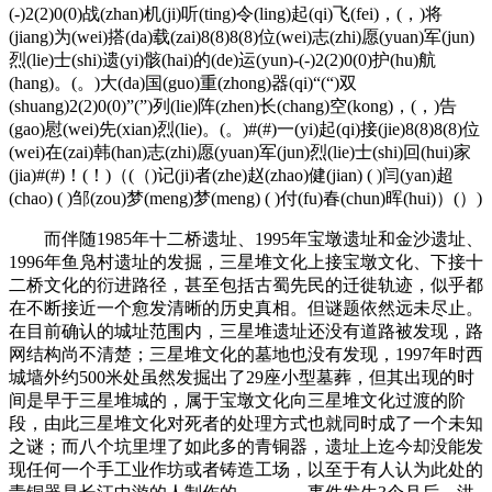
(-)2(2)0(0)战(zhan)机(ji)听(ting)令(ling)起(qi)飞(fei)，(，)将
(jiang)为(wei)搭(da)载(zai)8(8)8(8)位(wei)志(zhi)愿(yuan)军(jun)
烈(lie)士(shi)遗(yi)骸(hai)的(de)运(yun)-(-)2(2)0(0)护(hu)航
(hang)。(。)大(da)国(guo)重(zhong)器(qi)“(“)双
(shuang)2(2)0(0)”(”)列(lie)阵(zhen)长(chang)空(kong)，(，)告
(gao)慰(wei)先(xian)烈(lie)。(。)#(#)一(yi)起(qi)接(jie)8(8)8(8)位
(wei)在(zai)韩(han)志(zhi)愿(yuan)军(jun)烈(lie)士(shi)回(hui)家
(jia)#(#)！(！)（(（)记(ji)者(zhe)赵(zhao)健(jian) ( )闫(yan)超
(chao) ( )邹(zou)梦(meng)梦(meng) ( )付(fu)春(chun)晖(hui)）(）)
而伴随1985年十二桥遗址、1995年宝墩遗址和金沙遗址、
1996年鱼凫村遗址的发掘，三星堆文化上接宝墩文化、下接十
二桥文化的衍进路径，甚至包括古蜀先民的迁徙轨迹，似乎都
在不断接近一个愈发清晰的历史真相。但谜题依然远未尽止。
在目前确认的城址范围内，三星堆遗址还没有道路被发现，路
网结构尚不清楚；三星堆文化的墓地也没有发现，1997年时西
城墙外约500米处虽然发掘出了29座小型墓葬，但其出现的时
间是早于三星堆城的，属于宝墩文化向三星堆文化过渡的阶
段，由此三星堆文化对死者的处理方式也就同时成了一个未知
之谜；而八个坑里埋了如此多的青铜器，遗址上迄今却没能发
现任何一个手工业作坊或者铸造工场，以至于有人认为此处的