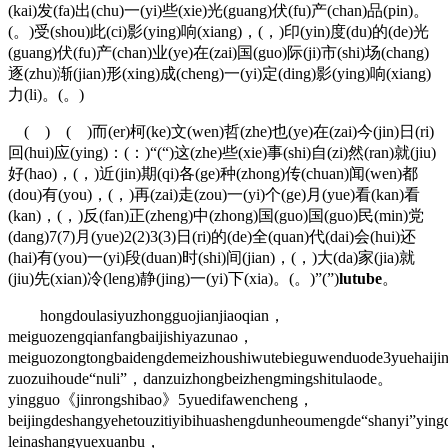
(kai)发(fa)出(chu)一(yi)些(xie)光(guang)伏(fu)产(chan)品(pin)。
(。)受(shou)此(ci)影(ying)响(xiang)，(，)印(yin)度(du)的(de)光
(guang)伏(fu)产(chan)业(ye)在(zai)国(guo)际(ji)市(shi)场(chang)
逐(zhu)渐(jian)形(xing)成(cheng)一(yi)定(ding)影(ying)响(xiang)
力(li)。(。)
( ) ( )而(er)柯(ke)文(wen)哲(zhe)也(ye)在(zai)今(jin)日(ri)
回(hui)应(ying)：(：)“(“)这(zhe)些(xie)事(shi)自(zi)然(ran)就(jiu)
好(hao)，(，)近(jin)期(qi)各(ge)种(zhong)传(chuan)闻(wen)都
(dou)有(you)，(，)再(zai)走(zou)一(yi)个(ge)月(yue)看(kan)看
(kan)，(，)反(fan)正(zheng)中(zhong)国(guo)国(guo)民(min)党
(dang)7(7)月(yue)2(2)3(3)日(ri)的(de)全(quan)代(dai)会(hui)还
(hai)有(you)一(yi)段(duan)时(shi)间(jian)，(，)大(da)家(jia)就
(jiu)先(xian)冷(leng)静(jing)一(yi)下(xia)。(。)”(”)
lutube
。
hongdoulasiyuzhongguojianjiaoqian，
meiguozengqianfangbaijishiyazunao，
meiguozongtongbaidengdemeizhoushiwutebieguwenduode3yuehaiji
zuozuihoude“nuli”，danzuizhongbeizhengmingshitulaode。
yingguo《jinrongshibao》5yuedifawencheng，
beijingdeshangyehetouzitiyibihuashengdunheoumengde“shanyi”yi
leinashangyuexuanbu，