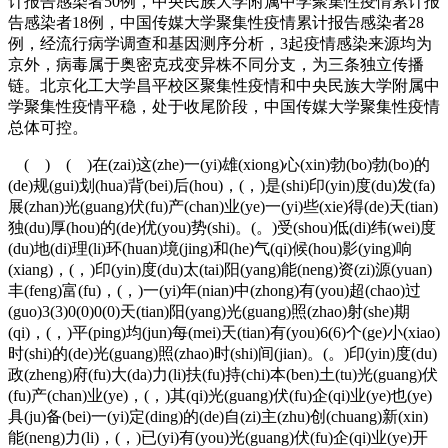
计报告感染者50例，中央民族大学附属中学聚集性疫情累计报
告感染者18例，中国传媒大学聚集性疫情累计报告感染者28
例，经流行病学调查和基因测序分析，3起疫情感染来源均为
京外，病毒属于奥密克戎变异株不同分支，为三条独立传播
链。北京化工大学昌平校区聚集性疫情和中央民族大学附属中
学聚集性疫情平稳，处于收尾阶段，中国传媒大学聚集性疫情
总体可控。
( ) ( )在(zai)这(zhe)一(yi)雄(xiong)心(xin)勃(bo)勃(bo)的
(de)规(gui)划(hua)背(bei)后(hou)，(，)是(shi)印(yin)度(du)发(fa)
展(zhan)光(guang)伏(fu)产(chan)业(ye)一(yi)些(xie)得(de)天(tian)
独(du)厚(hou)的(de)优(you)势(shi)。(。)受(shou)低(di)纬(wei)度
(du)地(di)理(li)环(huan)境(jing)和(he)气(qi)候(hou)影(ying)响
(xiang)，(，)印(yin)度(du)太(tai)阳(yang)能(neng)资(zi)源(yuan)
丰(feng)富(fu)，(，)一(yi)年(nian)中(zhong)有(you)超(chao)过
(guo)3(3)0(0)0(0)天(tian)阳(yang)光(guang)照(zhao)射(she)期
(qi)，(，)平(ping)均(jun)每(mei)天(tian)有(you)6(6)个(ge)小(xiao)
时(shi)的(de)光(guang)照(zhao)时(shi)间(jian)。(。)印(yin)度(du)
政(zheng)府(fu)大(da)力(li)扶(fu)持(chi)本(ben)土(tu)光(guang)伏
(fu)产(chan)业(ye)，(，)其(qi)光(guang)伏(fu)企(qi)业(ye)也(ye)
具(ju)备(bei)一(yi)定(ding)的(de)自(zi)主(zhu)创(chuang)新(xin)
能(neng)力(li)，(，)已(yi)有(you)光(guang)伏(fu)企(qi)业(ye)开