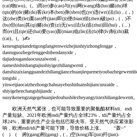
(cai)物(wu)。(。)而(er)参(can)与(yu)网(wang)络(luo)赌(du)球
(qiu)的(de)赌(du)客(ke)本(ben)身(shen)也(ye)违(wei)法(fa)，(，)
这(zhe)类(lei)案(an)件(jian)即(ji)便(bian)侦(zhen)破(po)，(，)不
(bu)但(dan)其(qi)赌(du)资(zi)无(wu)法(fa)追(zhui)回(hui)，(，)
而(er)且(qie)还(hai)要(yao)面(mian)临(lin)法(fa)律(lv)制(zhi)裁
(cai)。(。)✍
kenengtupiandetigongfangrenweizhejiushiyizhongfengge，
danruguozhegefenggeshihendanyide，
dajiadougandaocunzaiwenti，
nameshishishangtajiushiyigezhiliangwenti，
danshizaixiangguandezhiliangjiancehuanjiequemeiyoubazhegewentit
tongshi，
yinweijiaocaizhezhongchahuayebushiduanshijiancunzaide，
shiyigehenchangshijiande，
suoyikenengzaigegehuanjiedouhushilezheyangyixiezhiliangdewenti
欧洲天然气紧张，也可能导致重要的聚氨酯材料tdi、mdi
产量短缺。2021年欧洲mdi产量约占全球23%，tdi产量约占全
球24%，重要的生产企业包括巴斯夫等。受天然气供应紧张影
响，欧洲mdi/tdi产量可能下降，导致价格上涨。 “轰~”
( ) ( )刚(gang)刚(gang)，(，)空(kong)军(jun)歼(jian)-