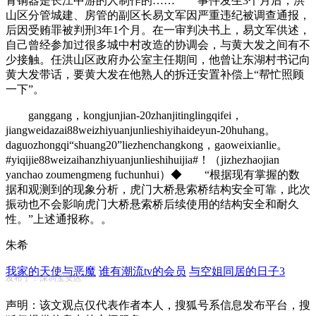
青铜器是长江中游的人制作的…… 事件发生3个月后，洪
山区分管城建、房管的副区长易文军因严重违纪被调查通报，
后因受贿罪被判刑3年1个月。在一审判决书上，易文军供述，
自己曾经参加过很多城中村改造的协调会，与黄大发之间有不
少接触。任洪山区政府办公室主任期间，他曾让东湖村书记向
黄大发带话，要黄大发在他熟人的拆迁安置补偿上“帮忙照顾
一下”。
ganggang，kongjunjian-20zhanjitinglingqifei，
jiangweidazai88weizhiyuanjunlieshiyihaideyun-20huhang。
daguozhongqi“shuang20”liezhenchangkong，gaoweixianlie。
#yiqijie88weizaihanzhiyuanjunlieshihuijia#！（jizhezhaojian
yanchao zoumengmeng fuchunhui）◆ “根据现有掌握的数
据和观测到的现象分析，虎门大桥悬索桥结构安全可靠，此次
振动也不会影响虎门大桥悬索桥后续使用的结构安全和耐久
性。”上述通报称。。
朱希
我家的天使与恶魔
谁有潮流tv的会员
与空姐同居的日子3
发布于：深圳宝安区
声明：该文观点仅代表作者本人，搜狐号系信息发布平台，搜