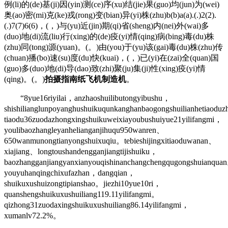
例(li)的(de)基(ji)因(yin)测(ce)序(xu)结(jie)果(guo)均(jun)为(wei)
奥(ao)密(mi)克(ke)戎(rong)变(bian)异(yi)株(zhu)b(b)a(a).(.)2(2).
(.)7(7)6(6)，(，)与(yu)近(jin)期(qi)省(sheng)内(nei)外(wai)多
(duo)地(di)流(liu)行(xing)的(de)疫(yi)情(qing)病(bing)毒(du)株
(zhu)同(tong)源(yuan)。(。)由(you)于(yu)该(gai)毒(du)株(zhu)传
(chuan)播(bo)速(su)度(du)快(kuai)，(，)已(yi)在(zai)全(quan)国
(guo)多(duo)地(di)导(dao)致(zhi)聚(ju)集(ji)性(xing)疫(yi)情
(qing)。(。)
拍摄指南纸飞机制造机
。
“8yue16riyilai，anzhaoshuilibutongyibushu，
shishilianglunpoyanghushuikuqunkanghanbaogongshuilianhetiaodu
tiaodu36zuodazhongxingshuikuweixiayoubushuiyue21yilifangmi，
youlibaozhangleyanhelianganjihuqu950wanren、
650wanmunongtianyongshuixuqiu。tebieshijingxitiaoduwanan、
xiajiang、longtoushandengganjiangtijishuiku，
baozhangganjiangyanxianyouqishinanchangchengqugongshuianq
youyuhanqingchixufazhan，dangqian，
shuikuxushuizongtipianshao。jiezhi10yue10ri，
quanshengshuikuxushuiliang119.11yilifangmi。
qizhong31zuodaxingshuikuxushuiliang86.14yilifangmi，
xumanlv72.2%。