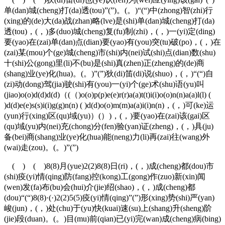
单(dan)城(cheng)打(da)透(tou)”(”)。(。)“(“)中(zhong)智(zhi)行
(xing)的(de)大(da)战(zhan)略(lve)是(shi)单(dan)城(cheng)打(da)
透(tou)，(，)多(duo)城(cheng)复(fu)制(zhi)，(，)一(yi)定(ding)
要(yao)在(zai)单(dan)点(dian)要(yao)有(you)突(tu)破(po)，(，)在
(zai)某(mou)个(ge)城(cheng)市(shi)内(nei)试(shi)点(dian)数(shu)
十(shi)公(gong)里(li)不(bu)是(shi)真(zhen)正(zheng)的(de)商
(shang)业(ye)化(hua)。(。)”(”)狄(di)笛(di)说(shuo)，(，)“(“)自
(zi)动(dong)驾(jia)驶(shi)有(you)一(yi)个(ge)术(shu)语(yu)叫
(jiao)o(o)d(d)d(d)（(（)o(o)p(p)e(e)r(r)a(a)t(t)i(i)o(o)n(n)a(a)l(l) (
)d(d)e(e)s(s)i(i)g(g)n(n) ( )d(d)o(o)m(m)a(a)i(i)n(n)，(，)可(ke)运
(yun)行(xing)区(qu)域(yu)）(）)，(，)要(yao)在(zai)该(gai)区
(qu)域(yu)内(nei)充(chong)分(fen)验(yan)证(zheng)，(，)具(ju)
备(bei)商(shang)业(ye)化(hua)能(neng)力(li)再(zai)往(wang)外
(wai)走(zou)。(。)”(”)
( ) ( )8(8)月(yue)2(2)8(8)日(ri)，(，)成(cheng)都(dou)市
(shi)疫(yi)情(qing)防(fang)控(kong)工(gong)作(zuo)新(xin)闻
(wen)发(fa)布(bu)会(hui)介(jie)绍(shao)，(，)成(cheng)都
(dou)“(“)8(8)·(·)2(2)5(5)疫(yi)情(qing)”(”)形(xing)势(shi)严(yan)
峻(jun)，(，)处(chu)于(yu)快(kuai)速(su)上(shang)升(sheng)阶
(jie)段(duan)。(。)目(mu)前(qian)已(yi)完(wan)成(cheng)病(bing)