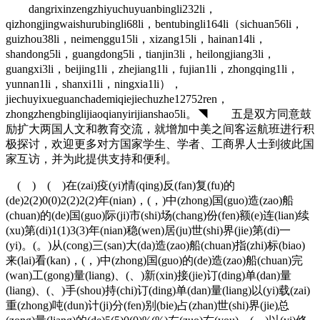
dangrixinzengzhiyuchuyuanbingli232li，
qizhongjingwaishurubingli68li，bentubingli164li（sichuan56li，
guizhou38li，neimenggu15li，xizang15li，hainan14li，
shandong5li，guangdong5li，tianjin3li，heilongjiang3li，
guangxi3li，beijing1li，zhejiang1li，fujian1li，zhongqing1li，
yunnan1li，shanxi1li，ningxia1li），
jiechuyixueguanchademiqiejiechuzhe12752ren，
zhongzhengbinglijiaoqianyirijianshao5li。◥ 五是双方同意鼓
励扩大两国人文和教育交流，就增加中美之间客运航班进行积
极探讨，欢迎更多对方国家学生、学者、工商界人士到彼此国
家互访，并为此提供支持和便利。
( ) ( )在(zai)疫(yi)情(qing)反(fan)复(fu)的
(de)2(2)0(0)2(2)2(2)年(nian)，(，)中(zhong)国(guo)造(zao)船
(chuan)的(de)国(guo)际(ji)市(shi)场(chang)份(fen)额(e)连(lian)续
(xu)第(di)1(1)3(3)年(nian)稳(wen)居(ju)世(shi)界(jie)第(di)一
(yi)。(。)从(cong)三(san)大(da)造(zao)船(chuan)指(zhi)标(biao)
来(lai)看(kan)，(，)中(zhong)国(guo)的(de)造(zao)船(chuan)完
(wan)工(gong)量(liang)、(、)新(xin)接(jie)订(ding)单(dan)量
(liang)、(、)手(shou)持(chi)订(ding)单(dan)量(liang)以(yi)载(zai)
重(zhong)吨(dun)计(ji)分(fen)别(bie)占(zhan)世(shi)界(jie)总