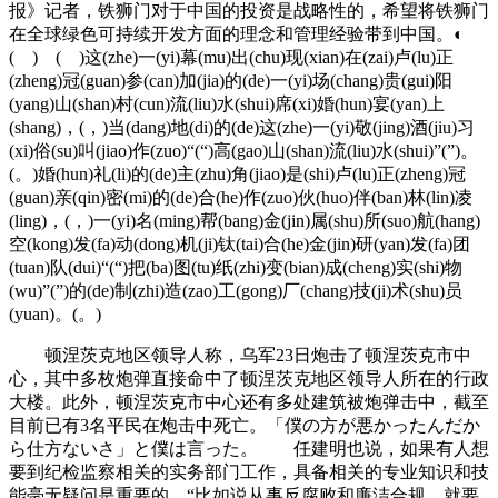
报》记者，铁狮门对于中国的投资是战略性的，希望将铁狮门
在全球绿色可持续开发方面的理念和管理经验带到中国。◐
( ) ( )这(zhe)一(yi)幕(mu)出(chu)现(xian)在(zai)卢(lu)正
(zheng)冠(guan)参(can)加(jia)的(de)一(yi)场(chang)贵(gui)阳
(yang)山(shan)村(cun)流(liu)水(shui)席(xi)婚(hun)宴(yan)上
(shang)，(，)当(dang)地(di)的(de)这(zhe)一(yi)敬(jing)酒(jiu)习
(xi)俗(su)叫(jiao)作(zuo)“(“)高(gao)山(shan)流(liu)水(shui)”(”)。
(。)婚(hun)礼(li)的(de)主(zhu)角(jiao)是(shi)卢(lu)正(zheng)冠
(guan)亲(qin)密(mi)的(de)合(he)作(zuo)伙(huo)伴(ban)林(lin)凌
(ling)，(，)一(yi)名(ming)帮(bang)金(jin)属(shu)所(suo)航(hang)
空(kong)发(fa)动(dong)机(ji)钛(tai)合(he)金(jin)研(yan)发(fa)团
(tuan)队(dui)“(“)把(ba)图(tu)纸(zhi)变(bian)成(cheng)实(shi)物
(wu)”(”)的(de)制(zhi)造(zao)工(gong)厂(chang)技(ji)术(shu)员
(yuan)。(。)
顿涅茨克地区领导人称，乌军23日炮击了顿涅茨克市中
心，其中多枚炮弹直接命中了顿涅茨克地区领导人所在的行政
大楼。此外，顿涅茨克市中心还有多处建筑被炮弹击中，截至
目前已有3名平民在炮击中死亡。「僕の方が悪かったんだか
ら仕方ないさ」と僕は言った。 任建明也说，如果有人想
要到纪检监察相关的实务部门工作，具备相关的专业知识和技
能毫无疑问是重要的，“比如说从事反腐败和廉洁合规，就要