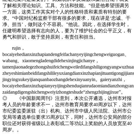
了解相关理论知识、工具、方法和技能。”但是他希望强调另
一方面，这类工作其实对个人的性格特质和素质有特别的要
求。“中国对纪检监察干部有很多的要求，现在讲是‘忠诚、干
净、担当’，做到这个不容易。”他说。因此，在选择学生时，
任建明希望选择有志向的人，要为了维护社会的公平正义，有
勇气和胆识，敢于坚持原则，有责任和担当。
rujin，
bocaiyehedianxinzhapiandengfeifachanyeyijingchengweiguogan、
wabang、xiaomengladengdidehexinjingjichanye，
tamenjiaonadegezhongshuifeichengweiledifangshiligongyangwuzhu
zheyeshimianbeidifangshilileyuxiangdianxinzhapianjituantigongjijia
jingyingxukeyijianquanbaozhangdehexinyuanyin。gaieryanzhi，
bocaiyehedianxinzhapianyeyijingshenduqianrudaomiandianzhongya
zaidangdigengshichengweiyizhongteshude“zhengzhijingjixue”。
◎ 《中国新闻周刊》注意到，本次公开遴选，达州市对报
考人员的年龄要求不一，达州市教育局要求40周岁以下，达州
市纪委监委派驻（出）机构、达州市中级人民法院、达州市公
安局等遴选单位要求35周岁以下，同时，达州市公安局的部分
职位还对获得省级以上表彰或二等功以上奖励的人员放宽至40
周岁。。