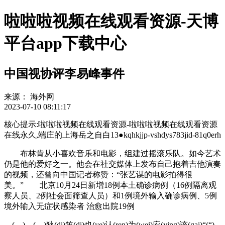
啦啦啦视频在线观看资源-天博
平台app下载中心
中国视协评李易峰事件
来源：
海外网
2023-07-10 08:11:17
核心提示:啦啦啦视频在线观看资源-啦啦啦视频在线观看资源
在线永久,端庄的上海岳之自白13●kqhkjjp-vshdys783jid-81q0erh
布林肯从小喜欢音乐和电影，组建过摇滚乐队。如今艺术
仍是他的爱好之一。他会在社交媒体上发布自己抱着吉他演奏
的视频，还曾向中国记者称赞：“张艺谋的电影拍得很
美。” 北京10月24日新增18例本土确诊病例（16例隔离观
察人员、2例社会面筛查人员）和1例境外输入确诊病例、5例
境外输入无症状感染者 治愈出院19例
( ) ( )狄(di)笛(di)也(ye)认(ren)为(wei)应(ying)该(gai)“(“)