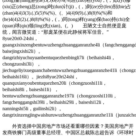
(zong)量(liang)的(de)5(5)0(0)%(%)左(zuo)右(you)，(，)以(yi)修
(xiu)正(zheng)总(zong)吨(dun)计(ji)，(，)则(ze)分(fen)别(bie)占
(zhan)4(4)3(3).(.)5(5)%(%)、(、)4(4)9(9).(.)8(8)%(%)和
(he)4(4)2(2).(.)8(8)%(%)，(，)同(tong)样(yang)保(bao)持(chi)全
(quan)球(qiu)领(ling)先(xian)。(。) 丑陋文士自然便是庞
统，闻言微笑道：“那庞某便在此静候将军佳音。”
8yue20ri0-24shi，
guangxixinzengbentuwuzhengzhuangganranzhe4li（fangchenggangd
baisejingxishi2li）。
dangrizhiyuchuyuanbentuquezhenbingli7li（beihaishi4li，
chongzuoshi3li），
jiechugeliyixueguanchabentuwuzhengzhuangganranzhe41li（chongz
beihaishi16li）。jiezhi8yue20ri24shi，
quanquxianyoubentuquezhen20li（chongzuoshi11li，
beihaishi8li，baiseshi1li），
bentuwuzhengzhuangganranzhe197li（chongzuoshi110li，
fangchenggangshi39li，beihaishi29li，baiseshi12li，
nanningshi5li，guilinshi2li）。
dangrixinzengjingwaishuruwuzhengzhuangganranzhe11li（junzai
外资选择中国房地产市场还看重哪些因素？美国房地产开
发商铁狮门高级董事总经理、中国区总裁陈志超告诉《环球时