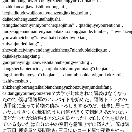
guomindang“liwei”chenyuzhendangyue17ribiaoshi，
tazhiqiancanjiawaishihuodongshi，
heqitadiqudewaijiaorenyuanzengjinxingtaolun，
dajiadouhenguanzhutaihaijushi。
tatingdaobuzhiyinniyou“cheqiaojihua”，qitadiquyeyourentichu，
huozengpaianquanrenyuanlaitaizuoxiangguandezhunbei。“liwei”ze
youwaimeicheng“taiwanhaixiashizuiweixian、
zuiyanjundedifang”，
zheyeshicaiyingwendangjuzhizheng7nianduolaidejieguo，
dajiakeyixiangxiang，
guoqumayingjiuzaiweishitaihaihepingwending，
liangzhechabierucida。rujinbuzhiyinniyunniang“cheqiao”，
tingshuoribenyeyao“cheqiao”，xianranbushidanyiguojiadezuofa。
tazhiwenshuo，
zhizhenghourangtaihaibianchengyazhouzuiyanjundedifang，
caidangjuyoumeiyouzeren？大学が封鎖されて講義はなくなっ
たのでc僕は運送屋のアルバイトを始めた。運送トラックの
助手席に座って荷物の積み下ろしをするのだ。仕事は思って
いたよりきつくc最初のうちは体が痛くて朝起きあがれない
ほどだったがc給料はそのぶん良かったしc忙しく体を動かし
ているあいだは自分の中の空洞を意識せずに済んだ。僕は週
に五日c運送屋で昼間働きc三日はレコード屋で夜番をやっ