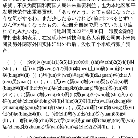
成就，不仅为两国和两国人民带来重要利益，也为本地区和平
发展繁荣作出重要贡献。「ありがとう。とても楽になったよ
うな気がするわ。まだ少しだるいけれどc前に比べるとずい
ぶん体が軽くなったもの。私c自分自身で思っているより疲
れてたみたいね」 当地时间2022年4月30日，印度金融犯
罪打击机构表示，在发现小米科技印度私人有限公司向小米集
团及另外两家外国实体汇出外币后，没收了小米银行账户资
产。
( ) ( )9(9)月(yue)1(1)5(5)日(ri)0(0)时(shi)至(zhi)2(2)4(4)时
(shi)，(，)新(xin)增(zeng)2(2)例(li)本(ben)土(tu)确(que)诊(zhen)
病(bing)例(li)（(（)均(jun)为(wei)隔(ge)离(li)观(guan)察(cha)人
(ren)员(yuan)）(）)，(，)无(wu)新(xin)增(zeng)疑(yi)似(si)病
(bing)例(li)和(he)无(wu)症(zheng)状(zhuang)感(gan)染(ran)者
(zhe)；(；)新(xin)增(zeng)3(3)例(li)境(jing)外(wai)输(shu)入(ru)
确(que)诊(zhen)病(bing)例(li)和(he)3(3)例(li)无(wu)症(zheng)状
(zhuang)感(gan)染(ran)者(zhe)，(，)无(wu)新(xin)增(zeng)疑(yi)
似(si)病(bing)例(li)。(。)治(zhi)愈(yu)出(chu)院(yuan)8(8)例
(li)，(，)解(jie)除(chu)医(yi)学(xue)观(guan)察(cha)的(de)无(wu)
症(zheng)状(zhuang)感(gan)染(ran)者(zhe)2(2)例(li)。(。)