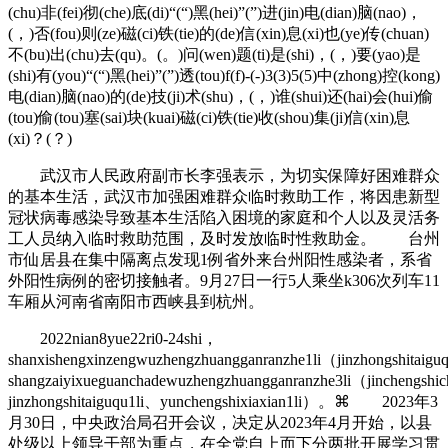
(chu)非(fei)彻(che)底(di)“(“)黑(hei)”(”)进(jin)电(dian)脑(nao)，
(，)否(fou)则(ze)磁(ci)铁(tie)的(de)信(xin)息(xi)也(ye)传(chuan)
不(bu)出(chu)去(qu)。(。)问(wen)题(ti)是(shi)，(，)要(yao)是
(shi)有(you)“(“)黑(hei)”(”)透(tou)f(f)-(-)3(3)5(5)中(zhong)控(kong)
电(dian)脑(nao)的(de)技(ji)术(shu)，(，)谁(shui)还(hai)会(hui)偷
(tou)偷(tou)塞(sai)块(kuai)磁(ci)铁(tie)收(shou)集(ji)信(xin)息
(xi)？(？)
武汉市人民政府副市长李强表示，为切实保障好困难群众
的基本生活，武汉市加强困难群众临时救助工作，将因患新型
冠状病毒感染导致基本生活陷入困境的家庭和个人以及灵活务
工人员纳入临时救助范围，及时发放临时性救助金。 台州
市仙居县在集中隔离点发现1例省外来台州阳性感染者，系省
外阳性病例的密切接触者。9月27日一行5人乘坐k306次列车11
车厢从河南省南阳市西峡县到杭州。
2022nian8yue22ri0-24shi，
shanxishengxinzengwuzhengzhuangganranzhe1li（jinzhongshitaig
shangzaiyixueguanchadewuzhengzhuangganranzhe3li（jinchengshi
jinzhongshitaiguqu1li、yunchengshixiaxian1li）。⌘ 2023年3
月30日，中央政治局召开会议，决定从2023年4月开始，以县
处级以上领导干部为重点，在全党自上而下分两批开展学习贯