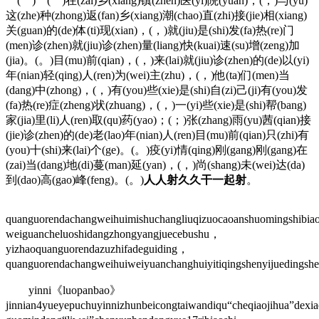
( ) ( )在(zai)乡(xiang)镇(zhen)医(yi)院(yuan)，(，)与(yu)
这(zhe)种(zhong)返(fan)乡(xiang)潮(chao)直(zhi)接(jie)相(xiang)
关(guan)的(de)体(ti)现(xian)，(，)就(jiu)是(shi)发(fa)热(re)门
(men)诊(zhen)就(jiu)诊(zhen)量(liang)快(kuai)速(su)增(zeng)加
(jia)。(。)目(mu)前(qian)，(，)来(lai)就(jiu)诊(zhen)的(de)以(yi)
年(nian)轻(qing)人(ren)为(wei)主(zhu)，(，)他(ta)们(men)当
(dang)中(zhong)，(，)有(you)些(xie)是(shi)自(zi)己(ji)有(you)发
(fa)热(re)症(zheng)状(zhuang)，(，)一(yi)些(xie)是(shi)帮(bang)
家(jia)里(li)人(ren)取(qu)药(yao)；(；)张(zhang)雨(yu)茜(qian)接
(jie)诊(zhen)的(de)老(lao)年(nian)人(ren)目(mu)前(qian)只(zhi)有
(you)十(shi)来(lai)个(ge)。(。)疫(yi)情(qing)刚(gang)刚(gang)在
(zai)当(dang)地(di)蔓(man)延(yan)，(，)尚(shang)未(wei)达(da)
到(dao)高(gao)峰(feng)。(。)
人人射久久干一起射
。
quanguorendachangweihuimishuchangliuqizuocaoanshuomingshibia
weiguancheluoshidangzhongyangjuecebushu，
yizhaoquanguorendazuzhifadeguiding，
quanguorendachangweihuiweiyuanchanghuiyitiqingshenyijuedings
yinni《luopanbao》
jinnian4yueyepuchuyinnizhunbeicongtaiwandiqu“cheqiaojihua”dexi