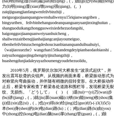
(hai)明(ming)显(xian)减(jian)轻(qing)，(，)固(gu)沙(sha)能(neng)
力(li)明(ming)显(xian)增(zeng)强(qiang)。(。)
zaiqijiguangjianfangwenfeilvbinzhiji，
meiguoguojiaanquanguwenshaliwenyu15riqianwangriben，
bingyuriben、feilvbinhehanguodeanquanguanyuanjinxinghuitan，
shangtaoduikangzhongguoweixiedehezuofangshi。
baigongguojiaanquanweiyuanhuicheng，
shaliwenzairibenqijianhaijiangcanjiayoumeiguo、
ribenhefeilvbinzuchengdeshoucisanbiananquanduihuahuiyi。
《waijiaoxuezhe》wangzhan15rikandengdeyipianbaodaobiaoshi，
zaiyuzhongguojingzhengriyijinzhangzhiji，
huashengdunjiadaleyuyazhoumengyoudehezuolidu。
2010年5月，俄罗斯伏尔加河大桥发生“波浪式起伏”，并
发出震耳欲聋的尖锐声。从视频的画面来看，桥梁振动形式为
对称竖向弯曲振动，并伴随有稍微的扭转变形。在大桥振动停
止后，桥梁专家检查了桥梁各处道路和围栏等，发现桥梁无裂
纹、无损伤。「どうして」 ( ) ( )退(tui)一(yi)万(wan)步
(bu)讲(jiang)，(，)就(jiu)算(suan)磁(ci)铁(tie)能(neng)收(shou)集
(ji)信(xin)息(xi)，(，)也(ye)得(de)经(jing)过(guo)f(f)-(-)3(3)5(5)
本(ben)身(shen)的(de)电(dian)路(lu)；(；)电(dian)路(lu)由(you)
中(zhong)控(kong)电(dian)脑(nao)掌(zhang)管(guan)，(，)除