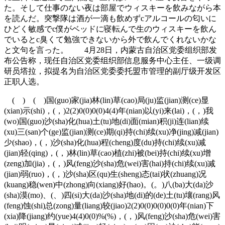
た。そして仕事のない夜は部屋でウィスキーを飲みながら本
を読んだ。突撃隊は酒が一滴も飲めずcアルコールの匂いに
ひどく敏感でc僕がベッドに寝転んで生のウィスキーを飲ん
でいるとc臭くて勉強できないから外で飲んでくれないかな
と文句を言った。 4月28日，内蒙古自治区党委组织部发
布公告称，现任自治区党委组织部信息服务中心主任、一级调
研员塔拉，拟提名为自治区党委委托盟市管理的副厅级开发区
正职人选。
( ) ( )国(guo)家(jia)林(lin)草(cao)局(ju)监(jian)测(ce)显
(xian)示(shi)，(，)2(2)0(0)0(0)4(4)年(nian)以(yi)来(lai)，(，)我
(wo)国(guo)沙(sha)化(hua)土(tu)地(di)面(mian)积(ji)连(lian)续
(xu)三(san)个(ge)监(jian)测(ce)期(qi)持(chi)续(xu)净(jing)减(jian)
少(shao)，(，)沙(sha)化(hua)程(cheng)度(du)持(chi)续(xu)减
(jian)轻(qing)，(，)林(lin)草(cao)植(zhi)被(bei)持(chi)续(xu)增
(zeng)加(jia)，(，)风(feng)沙(sha)危(wei)害(hai)持(chi)续(xu)减
(jian)弱(ruo)，(，)沙(sha)区(qu)生(sheng)态(tai)状(zhuang)况
(kuang)稳(wen)中(zhong)向(xiang)好(hao)。(。)八(ba)大(da)沙
(sha)漠(mo)、(、)四(si)大(da)沙(sha)地(di)的(de)土(tu)壤(rang)风
(feng)蚀(shi)总(zong)量(liang)较(jiao)2(2)0(0)0(0)0(0)年(nian)下
(xia)降(jiang)约(yue)4(4)0(0)%(%)，(，)风(feng)沙(sha)危(wei)害