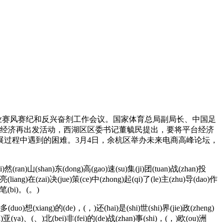
业赛风赛纪和反兴奋剂工作会议。国家体育总局副局长、中国足
台经济再出发活动，西湖区区委书记董毓民提出，要将平台经济
过程中遇到的困难。3月4日，余杭区举办未来电商高峰论坛，
(ran)山(shan)东(dong)高(gao)速(su)集(ji)团(tuan)战(zhan)投
亮(liang)在(zai)决(jue)策(ce)中(zhong)起(qi)了(le)主(zhu)导(dao)作
)笔(bi)。(。)
(duo)想(xiang)的(de)，(，)还(hai)是(shi)世(shi)界(jie)政(zheng)
xi)亚(ya)、(、)北(bei)非(fei)的(de)战(zhan)事(shi)，(，)欧(ou)洲