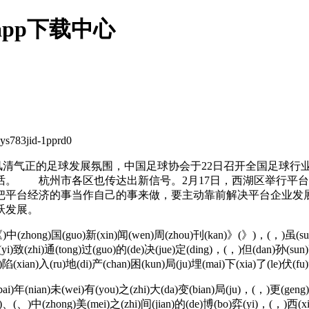
pp下载中心
jid-1pprd0
风清气正的足球发展氛围，中国足球协会于22日召开全国足球行
话。 杭州市各区也传达出新信号。2月17日，西湖区举行平
把平台经济的事当作自己的事来做，要主动靠前解决平台企业发展
跃发展。
中(zhong)国(guo)新(xin)闻(wen)周(zhou)刊(kan)》(》)，(，)虽(sui)然
(yi)致(zhi)通(tong)过(guo)的(de)决(jue)定(ding)，(，)但(dan)孙(sun)
)陷(xian)入(ru)地(di)产(chan)困(kun)局(ju)埋(mai)下(xia)了(le)伏(fu
)年(nian)未(wei)有(you)之(zhi)大(da)变(bian)局(ju)，(，)更(geng)多
ei)、(、)中(zhong)美(mei)之(zhi)间(jian)的(de)博(bo)弈(yi)，(，)西(