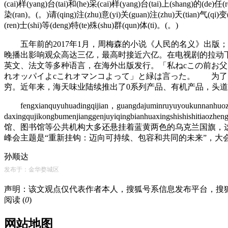
(cai)样(yang)台(tai)和(he)采(cai)样(yang)台(tai)上(shang)的(de)任
染(ran)。(。)请(qing)注(zhu)意(yi)关(guan)注(zhu)天(tian)气(qi)变
(ren)士(shi)等(deng)特(te)殊(shu)群(qun)体(ti)。(。)
五年前的2017年1月，周梅森的小说《人民的名义》出版；
晚播出影响观众高达三亿，最高时接近六亿。在电视剧的拉动下
英文、法文等多种语言，在海外出版发行。「私ねcこの前お父
れオッパイよcこれオマンコよって」と緑は言った。 为了
穷。近年来，海天味业陆续推出了0系列产品、有机产品，头
fengxianquyuhuadingqijian，guangdajuminruyuyoukunnanhuoz
daxingqujikongbumenjianggenjuyiqingbianhu
馆、图书馆等公共机构大多还悬挂着蓝黄两色的乌克兰国旗，这
峰会主题是“重新挂钩：迈向可持续、包容和共同的未来”，大
孙顺达
发布于：金华婺城区
声明：该文观点仅代表作者本人，搜狐号系信息发布平台，搜
阅读 (
0
)
网站地图