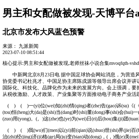
男主和女配做被发现-天博平台a
北京市发布大风蓝色预警
来源：
九派新闻
2023-07-10 08:51:44
核心提示:男主和女配做被发现,老师丝祙小说合集mvoqfqth-vshdys783
中新网北京8月23日电 据中国足球协会网站消息，为营造
协党委书记杜兆才、中国足协主席陈戌源等领导出席会议并讲
国际化、科技化、品牌化作为未来的发展方向。会上强调，要
从税收激励、人才政策、产业集聚等方面推动电子商务产业活
( ) ( )一(yi)位(wei)知(zhi)情(qing)者(zhe)告(gao)诉(su)《(《)
(tou)恒(heng)大(da)是(shi)当(dang)时(shi)董(dong)事(shi)会(hui)一
(zuo)用(yong)。(。)这(zhe)也(ye)为(wei)日(ri)后(hou)集(ji)团(tuan
( ) ( )我(wo)们(men)以(yi)前(qian)说(shuo)世(shi)界(jie)百(bai
治(zhi)经(jing)济(ji)格(ge)局(ju)变(bian)动(dong)，(，)俄(e)美(m