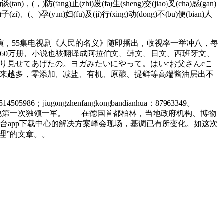
)谈(tan)，(，)防(fang)止(zhi)发(fa)生(sheng)交(jiao)叉(cha)感(gan)
)子(zi)、(、)孕(yun)妇(fu)及(ji)行(xing)动(dong)不(bu)便(bian)人
演，55集电视剧《人民的名义》随即播出，收视率一举冲八，每
60万册。小说也被翻译成阿拉伯文、韩文、日文、西班牙文、
り見せてあげたの。ヨガみたいにやって。はいcお父さんcこ
来越多，零添加、减盐、有机、原酿、提鲜等高端酱油层出不
8514505986；jiugongzhenfangkongbandianhua：87963349。
马铁兴奋地抱拳答应一声，这算是他第一次独领一军。 在德国首都柏林，当地政府机构、博物
台app下载中心的解决方案峰会现场，基调已有所变化。如这次
理”的文章。。