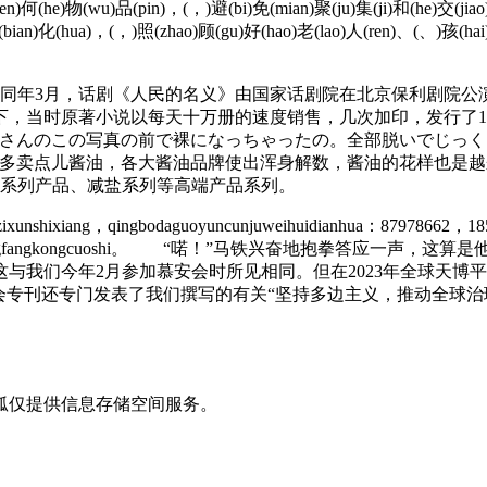
(ren)何(he)物(wu)品(pin)，(，)避(bi)免(mian)聚(ju)集(ji)和(he)交(jiao
(bian)化(hua)，(，)照(zhao)顾(gu)好(hao)老(lao)人(ren)、(、)孩(hai
同年3月，话剧《人民的名义》由国家话剧院在北京保利剧院公
，当时原著小说以每天十万册的速度销售，几次加印，发行了1
さんのこの写真の前で裸になっちゃったの。全部脱いでじっく
多卖点儿酱油，各大酱油品牌使出浑身解数，酱油的花样也是越
道系列产品、减盐系列等高端产品系列。
ixunshixiang，qingbodaguoyuncunjuweihuidianhua：87978662，1
axingshishishitiaozhengfangkongcuoshi。 “喏！”
与我们今年2月参加慕安会时所见相同。但在2023年全球天博平
会专刊还专门发表了我们撰写的有关“坚持多边主义，推动全球治
狐仅提供信息存储空间服务。