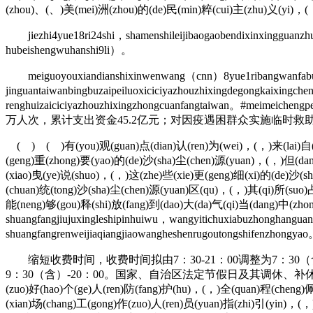
(zhou)、(、)美(mei)洲(zhou)的(de)民(min)粹(cui)主(zhu)义(yi)，(，
jiezhi4yue18ri24shi，shamenshileijibaogaobendixinxingguanzhua
hubeishengwuhanshi9li）。
meiguoyouxiandianshixinwenwang（cnn）8yue1ribangwanfabubao
jinguantaiwanbingbuzaipeiluoxiciciyazhouzhixingdegongkaixin
renghuizaiciciyazhouzhixingzhongcuanfangtaiw
万人次，累计支出资金45.2亿元；对因疫遇困群众实施临时救助1
( ) ( )有(you)观(guan)点(dian)认(ren)为(wei)，(，)来(lai)自(zi
(geng)重(zhong)要(yao)的(de)沙(sha)尘(chen)源(yuan)，(，)但(dan
(xiao)曳(ye)说(shuo)，(，)这(zhe)些(xie)更(geng)细(xi)的(de)沙(sh
(chuan)统(tong)沙(sha)尘(chen)源(yuan)区(qu)，(，)其(qi)所(suo)占
能(neng)够(gou)释(shi)放(fang)到(dao)大(da)气(qi)当(dang)中(zhong
shuangfangjiujuxingleshipinhuiwu，wangyitichuxiabuzhonghangua
shuangfangrenweijiaqiangjiaowangheshenrugoutongshifenzhong
缩短收费时间，收费时间拟由7：30-21：00调整为7：3
9：30（含）-20：00。国家、自治区法定节假日及其调休、补休、连休日内继续实行
(zuo)好(hao)个(ge)人(ren)防(fang)护(hu)，(，)全(quan)程(cheng)佩(
(xian)场(chang)工(gong)作(zuo)人(ren)员(yuan)指(zhi)引(yin)，(