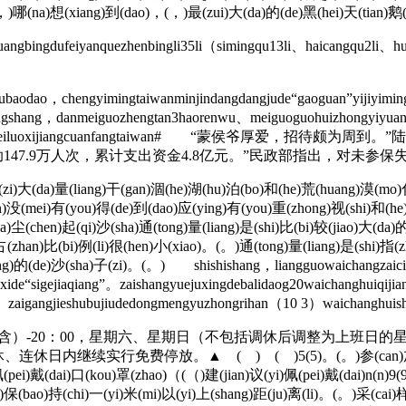
)哪(na)想(xiang)到(dao)，(，)最(zui)大(da)的(de)黑(hei)天(tian)鹅(
ngbingdufeiyanquezhenbingli35li（simingqu13li、haicangqu2li、hul
dao，chengyimingtaiwanminjindangdangjude“gaoguan”yijiyiming
gchengshang，danmeiguozhengtan3haorenwu、meiguoguohuizhongyiyua
an。#meimeichengpeiluoxijiangcuanfangtaiwan# “
47.9万人次，累计支出资金4.8亿元。”民政部指出，对未参保失
)大(da)量(liang)干(gan)涸(he)湖(hu)泊(bo)和(he)荒(huang)漠(mo)化
)没(mei)有(you)得(de)到(dao)应(ying)有(you)重(zhong)视(shi)和(he
a)尘(chen)起(qi)沙(sha)通(tong)量(liang)是(shi)比(bi)较(jiao)大(d
(zhan)比(bi)例(li)很(hen)小(xiao)。(。)通(tong)量(liang)是(shi)指(z
)的(de)沙(sha)子(zi)。(。) shishishang，liangguowaichangzaicicih
nxide“sigejiaqiang”。zaishangyuejuxingdebalidaog20waichanghuiqi
yao。zaigangjieshubujiudedongmengyuzhongrihan（10 3）waichanghu
0（含）-20：00，星期六、星期日（不包括调休后调整为上班日
免费停放。▲ ( ) ( )5(5)。(。)参(can)加(jia)采(cai)样(
pei)戴(dai)口(kou)罩(zhao)（(（)建(jian)议(yi)佩(pei)戴(dai)n(n)9
，)保(bao)持(chi)一(yi)米(mi)以(yi)上(shang)距(ju)离(li)。(。)采(cai