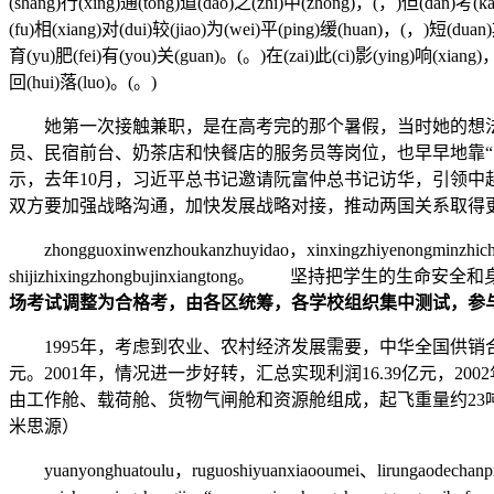
(shang)行(xing)通(tong)道(dao)之(zhi)中(zhong)，(，)但(dan)考(k
(fu)相(xiang)对(dui)较(jiao)为(wei)平(ping)缓(huan)，(，)短(duan
育(yu)肥(fei)有(you)关(guan)。(。)在(zai)此(ci)影(ying)响(xiang)，
回(hui)落(luo)。(。)
她第一次接触兼职，是在高考完的那个暑假，当时她的想法非
员、民宿前台、奶茶店和快餐店的服务员等岗位，也早早地靠“
示，去年10月，习近平总书记邀请阮富仲总书记访华，引领中
双方要加强战略沟通，加快发展战略对接，推动两国关系取得
zhongguoxinwenzhoukanzhuyidao，xinxingzhiyenongminzhichengp
shijizhixingzhongbujinxiangtong。 
场考试调整为合格考，由各区统筹，各学校组织集中测试，参
1995年，考虑到农业、农村经济发展需要，中华全国供销合作
元。2001年，情况进一步好转，汇总实现利润16.39亿元，
由工作舱、载荷舱、货物气闸舱和资源舱组成，起飞重量约2
米思源）
yuanyonghuatoulu，ruguoshiyuanxiaooumei、lirungaodechanpin，