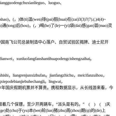
ixiangguodengchuxianlieguo、luoguo、
o)，(，)体(ti)温(wen)徘(pai)徊(huai)在(zai)3(3)7(7).(.)4(4)~
(gou)通(tong)后(hou)，(，)喝(he)了(le)一(yi)袋(dai)感(gan)冒(mao)灵
中国商飞公司总装制造中心落户、自贸试验区揭牌、迪士尼开
dianwei，xunluofangfanshantihuapodengcishengzaihai。
shishi，liangrenjunxizhufan。jianfangzhichu，meicifanzuihou，
ngxiepodebianjiebuhechangli。lingwai，
年国庆假期相比，今年国庆假期机票并不算贵。携程数据显示，从长线游来看，今
个保镖，至少开两辆车，“派头是有的。” ( ) ( )天
格(ge)处(chu)于(yu)本(ben)轮(lun)猪(zhu)周(zhou)期(qi)的(de)上