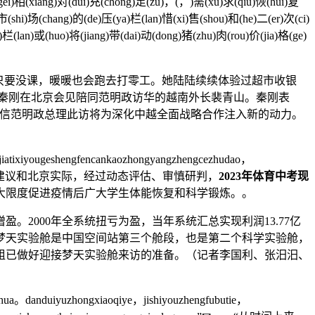
gei)相(xiang)对(dui)充(chong)足(zu)，(，)需(xu)求(qiu)恢(hui)复
(shi)场(chang)的(de)压(ya)栏(lan)惜(xi)售(shou)和(he)二(er)次(ci)
栏(lan)或(huo)将(jiang)带(dai)动(dong)猪(zhu)肉(rou)价(jia)格(ge)
只要没课，暖暖也会跑去打零工。她陆陆续续体验过超市收银
长秦刚在北京会见陪同范明政访华的越南外长裴青山。秦刚表
相信范明政总理此访将为深化中越全面战略合作注入新的动力。
iatixiyougeshengfencankaozhongyangzhengcezhudao，
各方意见建议和北京实际，经过动态评估、审慎研判，
2023年体育中考现
大限度促进疫情后广大学生体能恢复和科学锻炼。。
2000年全系统扭亏为盈，当年系统汇总实现利润13.77亿
い」 梦天实验舱是中国空间站第三个舱段，也是第二个科学实验舱，
组已做好迎接梦天实验舱来访的准备。（记者李国利、张汨汨、
hua。danduiyuzhongxiaoqiye，jishiyouzhengfubutie，