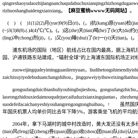
qingreshaoyudaozhijiangnanchaqudabuchuxianqingzhizhongdugao
rizhuoshanghaidengxianxiang。
【麻豆蜜桃wwww无码网站】
。
( ) ( )1(1)2(2)月(yue)9(9)日(ri)，(，)抗(kang)原(yuan)检(jian)
(~)3(3)8(8).(.)4(4)℃(℃)。(。)这(zhe)天(tian)喝(he)了(le)大(da)
(ling)冲(chong)剂(ji)，(，)又(you)睡(shui)了(le)一(yi)天(tian)。(。
浦东机场的国际（地区）航线占比在国内最高，据上海机场年报
园、沪通铁路东站建成，“辐射全球”的上海浦东国际机场正对
zuoweijingqudeyimingguanlirenyuan，liudihetongshimendiyishij
zaichixuyiyedebuduanchangshihou，jingquweiyiyibuweixingdianhu
gongsufangduicibianhuliyoubingbujieshou。gongsufangzhichu，sha
laorongzhidouxiedaimouqudejuecaifuduzixianxingqiantao，zhezheng
suodefeifacaichanyeshiyouliangrengon
年国庆机票人均单价同比去年下降5%，游客乘坐飞机的平均航
2004年，拿下马湖村的城中村改造时，黄大发还没有太多经
(tian)风(feng)证(zheng)券(quan)固(gu)收(shou)团(tuan)队(dui)认(