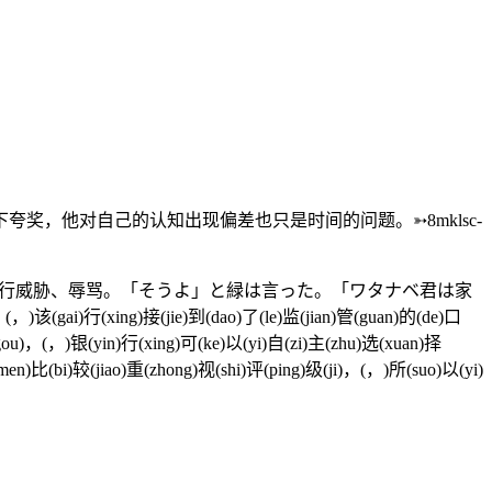
奖，他对自己的认知出现偏差也只是时间的问题。➳8mklsc-
进行威胁、辱骂。「そうよ」と緑は言った。「ワタナベ君は家
)该(gai)行(xing)接(jie)到(dao)了(le)监(jian)管(guan)的(de)口
gou)，(，)银(yin)行(xing)可(ke)以(yi)自(zi)主(zhu)选(xuan)择
en)比(bi)较(jiao)重(zhong)视(shi)评(ping)级(ji)，(，)所(suo)以(yi)
。