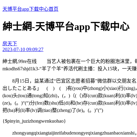
天博平台app下载中心首页
紳士網-天博平台app下载中心
房天下
2023-07-10 09:09:27
紳士網,99re在线 当艺人被包裹在一个巨大的粉圈泡沫里，
mkodhs67shjd1k3-“羊了个羊”养活代刷主播：投入15块，一天
8月15日，益某通过“巴宜区志愿者招募”微信群以交朋友
出したことある」 ( ) ( )有(you)中(zhong)小(xiao)行(xing)人(ren)士(
(kou)头(tou)通(tong)知(zhi)，(，)（(（)存(cun)款(kuan)利(li)率(lv
(ze)。(。)“(“)分(fen)数(shu)低(di)和(he)存(cun)款(kuan)利(li)率(l
把(ba)利(li)率(lv)调(tiao)整(zheng)了(le)。(。)”(”)
{$pinyin_juzizhongwenkuohao}
zhongyangqixiangtaijinrifabudenongyeqixiangzhuanbaoxianshi，s