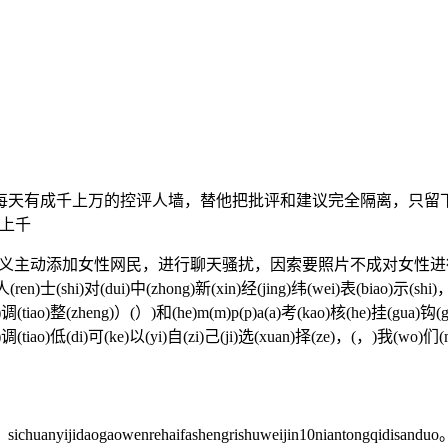
每天有成千上万的控评人墙，替他把批评和建议完全隔离，只留下夸
赚上千
名义主动添加女性网民，进行聊天骚扰，因索要照片不成对女性
shi)对(dui)中(zhong)新(xin)经(jing)纬(wei)表(biao)示(shi)，(，
)调(tiao)整(zheng)）(）)和(he)m(m)p(p)a(a)考(kao)核(he)挂(gua)钩(
v)调(tiao)低(di)可(ke)以(yi)自(zi)己(ji)选(xuan)择(ze)，(，)我(wo)们(m
ichuanyijidaogaowenrehaifashengrishuweijin10niantongqidisanduo