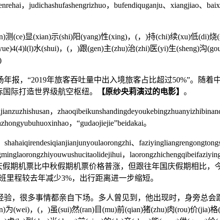
wenrehai，judichashufashengrizhuo，bufendiquganju、xiangjiao、ba
测(ce)显(xian)示(shi)阳(yang)性(xing)，(，)持(chi)续(xu)低(di)烧(sha
约(yue)4(4)l(l)水(shui)，(，)跟(gen)主(zhu)治(zhi)医(yi)生(sheng)沟
)
，“2019年旅客吞吐量中出入境旅客占比超过50%”。随着
标国际打造世界级航空枢纽。
【原纱央莉演过的电影】
。
ianzuzhishusan，zhaoqibeikunshandingdeyoukebingzhuanyizhibinan
azhongyubuhuoxinhao，“gudaojiejie”beidakai。
haiqirendesiqianjianjunyoulaorongzhi、faziyingliangrengongtong
minglaorongzhiyouwushucitaolidejihui，laorongzhichengqibeifaziyi
gtonghuihuo。↑ 虽然国庆假期机票比中秋假期机票价格普涨，但跟往
班里程较去年减少3%，出行距离进一步缩短。
验，很多事情都亲自下场。多人曾见到，他出现时，身旁总会跟着几
ren)为(wei)，(，)虽(sui)然(ran)目(mu)前(qian)猪(zhu)肉(rou)价(jia)