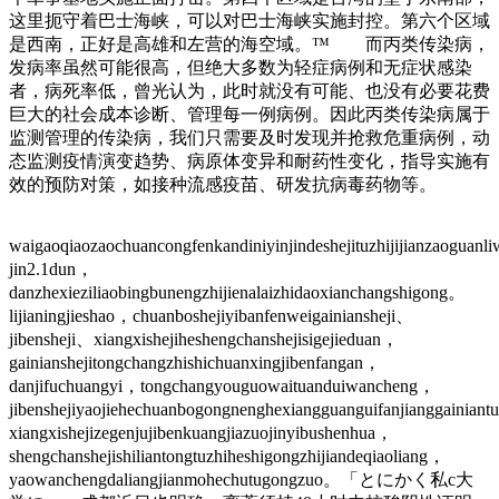
这里扼守着巴士海峡，可以对巴士海峡实施封控。第六个区域
是西南，正好是高雄和左营的海空域。™ 而丙类传染病，
发病率虽然可能很高，但绝大多数为轻症病例和无症状感染
者，病死率低，曾光认为，此时就没有可能、也没有必要花费
巨大的社会成本诊断、管理每一例病例。因此丙类传染病属于
监测管理的传染病，我们只需要及时发现并抢救危重病例，动
态监测疫情演变趋势、病原体变异和耐药性变化，指导实施有
效的预防对策，如接种流感疫苗、研发抗病毒药物等。
waigaoqiaozaochuancongfenkandiniyinjindeshejituzhijijianzaoguan
jin2.1dun，
danzhexieziliaobingbunengzhijienalaizhidaoxianchangshigong。
lijianingjieshao，chuanboshejiyibanfenweigainiansheji、
jibensheji、xiangxishejiheshengchanshejisigejieduan，
gainianshejitongchangzhishichuanxingjibenfangan，
danjifuchuangyi，tongchangyouguowaituanduiwancheng，
jibenshejiyaojiehechuanbogongnenghexiangguanguifanjianggainian
xiangxishejizegenjujibenkuangjiazuojinyibushenhua，
shengchanshejishiliantongtuzhiheshigongzhijiandeqiaoliang，
yaowanchengdaliangjianmohechutugongzuo。「とにかく私c大