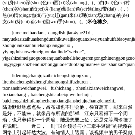
(yi)身(shen)深(shen)色(se)西(xi)装(zhuang)、(、)白(bai)色(se)衬
(chen)衫(shan)配(pei)亮(liang)蓝(lan)色(se)领(ling)带(dai)，(，)
热(re)情(qing)地(di)与(yu)赶(gan)来(lai)现(xian)场(chang)的(de)
支(zhi)持(chi)者(zhe)握(wo)手(shou)。(。)
米仓穗乡
。
jumeimeibaodao，dangdishijian4yue21ri，
mayuekasizaihuashengdunzhikuwaijiaoguanxiweiyuanhuifabiaoyanj
zhongdianxuanbuleliangxiangjucuo，
yiyingduisuoweimeiguomianlinde“weixie”。
yigeshizaimeiguoguotuanquanbushelishougerengongzhinenggongz
lingyigejiushizhenduizhongguode“duofangmianweixie”zhankai“qu
lidemingchangqizaibaichengshigongzuo，
lirenbaichengshizhengfubangongshifuzhuren，
taonanshiweichangwei、fushichang，zhenlaixianweichangwei、
fuxianchang，baichengshitaobeiquweifushuji，
baichengshizhufanghechengxiangjianshejujuchangdengzhi。
陆逊默默地点点头，吕布却也不理会他，径直离开，能来自然
是好，不能来，就像吕布所说的那样，江东只容得下一个周
瑜，也只养得起一个周瑜，陆逊想要上位，还是先等周瑜挂了
再说吧。 近日，一则“国企领导与小三牵手逛街”的视频在
网络上引起轩然大波。有知情人士透露，该视频中的男子疑似