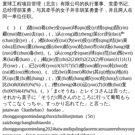
寰球工程项目管理（北京）有限公司的执行董事、党委书记、
总经理胡某勇，与其牵手的女子并非胡某勇妻子，并且两人在
同一单位任职。
( ) ( )随(sui)着(zhe)全(quan)球(qiu)疫(yi)情(qing)阴(yin)
霾(mai)散(san)去(qu)，(，)从(cong)政(zheng)策(ce)到(dao)产
(chan)业(ye)，(，)都(dou)在(zai)为(wei)疫(yi)情(qing)结(jie)束
(shu)后(hou)重(zhong)振(zhen)邮(you)轮(lun)市(shi)场(chang)做
(zuo)准(zhun)备(bei)。(。)从(cong)全(quan)球(qiu)范(fan)围(wei)
来(lai)看(kan)，(，)截(jie)至(zhi)2(2)0(0)2(2)2(2)年(nian)1(1)1(1)
月(yue)，(，)已(yi)有(you)3(3)7(7)5(5)艘(sou)邮(you)轮(lun)在
(zai)欧(ou)洲(zhou)、(、)北(bei)美(mei)和(he)其(qi)他(ta)地(di)
区(qu)复(fu)航(hang)，(，)复(fu)航(hang)邮(you)轮(lun)占(zhan)
比(bi)8(8)6(6)%(%)，(，)整(zheng)体(ti)运(yun)力(li)恢(hui)复
(fu)9(9)4(4)%(%)。(。)「まcそうね」とレイコさんは言った。
それから直子に「そうだc岡さんのところに行って葡萄もら
ってこなくっちゃ。すっかり忘れてた」と言った。
jutaiwan《lianhebao》baodao，
zhongguoguomindangzhuxizhulilunjintian（5ri）
zaizhongchanghuibiaoshi，
zhongguoguomindang2024taiwandiqulingdaorencanxuanrenhouyouy