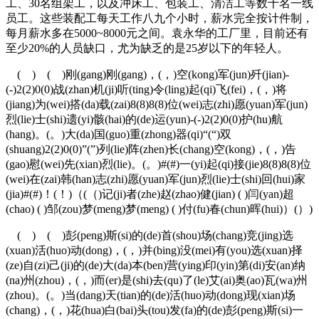
工、30名组架工，以及冲床工、包装工、清洁工等数十名一线
员工。这些装配工每天工作八九个小时，薪水完全按计件制，
每月薪水多在5000~8000元之间。袁永华的工厂里，目前还有
至少20%的人员缺口，尤为缺乏的是25岁以下的年轻人。
( ) ( )刚(gang)刚(gang)，(，)空(kong)军(jun)歼(jian)-
(-)2(2)0(0)战(zhan)机(ji)听(ting)令(ling)起(qi)飞(fei)，(，)将
(jiang)为(wei)搭(da)载(zai)8(8)8(8)位(wei)志(zhi)愿(yuan)军(jun)
烈(lie)士(shi)遗(yi)骸(hai)的(de)运(yun)-(-)2(2)0(0)护(hu)航
(hang)。(。)大(da)国(guo)重(zhong)器(qi)“(“)双
(shuang)2(2)0(0)”(”)列(lie)阵(zhen)长(chang)空(kong)，(，)告
(gao)慰(wei)先(xian)烈(lie)。(。)#(#)一(yi)起(qi)接(jie)8(8)8(8)位
(wei)在(zai)韩(han)志(zhi)愿(yuan)军(jun)烈(lie)士(shi)回(hui)家
(jia)#(#)！(！)（(（)记(ji)者(zhe)赵(zhao)健(jian) ( )闫(yan)超
(chao) ( )邹(zou)梦(meng)梦(meng) ( )付(fu)春(chun)晖(hui)）(）)
( ) ( )彭(peng)斯(si)的(de)首(shou)场(chang)竞(jing)选
(xuan)活(huo)动(dong)，(，)并(bing)没(mei)有(you)选(xuan)择
(ze)自(zi)己(ji)的(de)大(da)本(ben)营(ying)印(yin)第(di)安(an)纳
(na)州(zhou)，(，)而(er)是(shi)去(qu)了(le)艾(ai)奥(ao)瓦(wa)州
(zhou)。(。)当(dang)天(tian)的(de)活(huo)动(dong)现(xian)场
(chang)，(，)花(hua)白(bai)头(tou)发(fa)的(de)彭(peng)斯(si)一