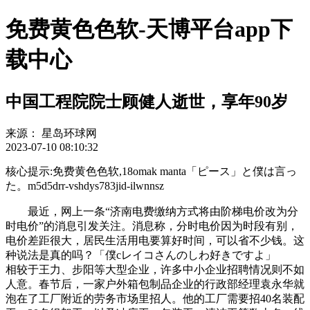
免费黄色色软-天博平台app下
载中心
中国工程院院士顾健人逝世，享年90岁
来源：
星岛环球网
2023-07-10 08:10:32
核心提示:免费黄色色软,18omak manta「ピース」と僕は言っ
た。m5d5drr-vshdys783jid-ilwnnsz
最近，网上一条“济南电费缴纳方式将由阶梯电价改为分
时电价”的消息引发关注。消息称，分时电价因为时段有别，
电价差距很大，居民生活用电要算好时间，可以省不少钱。这
种说法是真的吗？「僕cレイコさんのしわ好きですよ」
相较于王力、步阳等大型企业，许多中小企业招聘情况则不如
人意。春节后，一家户外箱包制品企业的行政部经理袁永华就
泡在了工厂附近的劳务市场里招人。他的工厂需要招40名装配