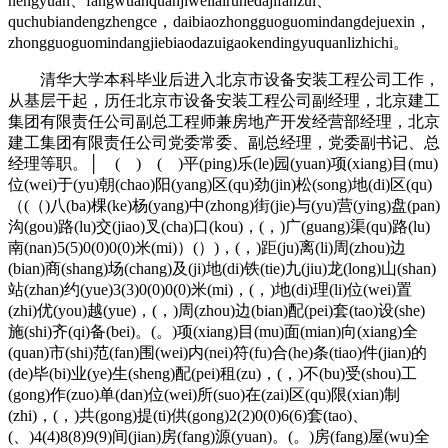
nengyuan、fangwuanquanjiweilairuhedajifanzui、
quchubiandengzhengce，daibiaozhongguoguomindangdejuexin，
zhongguoguomindangjiebiaodazuigaokendingyuquanlizhichi。
清华大学本科毕业后进入北京市设备安装工程公司工作，
从基层干起，历任北京市设备安装工程公司副经理，北京建工
集团有限责任公司副总工程师兼房地产开发经营部经理，北京
建工集团有限责任公司党委常委、副总经理，党委副书记、总
经理等职。│ ( ) ( )平(ping)乐(le)园(yuan)项(xiang)目(mu)
位(wei)于(yu)朝(chao)阳(yang)区(qu)劲(jin)松(song)地(di)区(qu)
（(（)八(ba)棵(ke)杨(yang)中(zhong)街(jie)与(yu)营(ying)盘(pan)
沟(gou)路(lu)交(jiao)叉(cha)口(kou)，(，)广(guang)渠(qu)路(lu)
南(nan)5(5)0(0)0(0)米(mi)）(）)，(，)距(ju)离(li)周(zhou)边
(bian)商(shang)场(chang)及(ji)地(di)铁(tie)九(jiu)龙(long)山(shan)
站(zhan)约(yue)3(3)0(0)0(0)米(mi)，(，)地(di)理(li)位(wei)置
(zhi)优(you)越(yue)，(，)周(zhou)边(bian)配(pei)套(tao)设(she)
施(shi)齐(qi)备(bei)。(。)项(xiang)目(mu)面(mian)向(xiang)全
(quan)市(shi)范(fan)围(wei)内(nei)符(fu)合(he)条(tiao)件(jian)的
(de)毕(bi)业(ye)生(sheng)配(pei)租(zu)，(，)不(bu)受(shou)工
(gong)作(zuo)单(dan)位(wei)所(suo)在(zai)区(qu)限(xian)制
(zhi)，(，)共(gong)提(ti)供(gong)2(2)0(0)6(6)套(tao)、
(、)4(4)8(8)9(9)间(jian)房(fang)源(yuan)。(。)房(fang)屋(wu)全