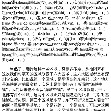
(quan)装(zhuang)修(xiu)交(jiao)付(fu)，(，)实(shi)行(xing)按(an)
间(jian)分(fen)租(zu)，(，)每(mei)名(ming)毕(bi)业(ye)生(sheng)
租(zu)住(zhu)1(1)间(jian)卧(wo)室(shi)，(，)客(ke)厅(ting)、(、)
餐(can)厅(ting)、(、)卫(wei)生(sheng)间(jian)和(he)厨(chu)房
(fang)为(wei)公(gong)共(gong)区(qu)域(yu)。(。)房(fang)屋(wu)
配(pei)备(bei)冰(bing)箱(xiang)、(、)电(dian)磁(ci)炉(lu)、(、)
空(kong)调(tiao)、(、)床(chuang)、(、)沙(sha)发(fa)、(、)书
(shu)桌(zhuo)、(、)衣(yi)柜(gui)、(、)宽(kuan)带(dai)网(wang)
络(luo)等(deng)基(ji)本(ben)生(sheng)活(huo)设(she)施(shi)，(，)
满(man)足(zu)青(qing)年(nian)人(ren)对(dui)房(fang)屋(wu)功
(gong)能(neng)性(xing)和(he)舒(shu)适(shi)性(xing)的(de)需(xu)
要(yao)。(。)
当然了，选择这样一些区域，有很多考虑。从地图来看，
这次我们对演习的区域划设了六大区域，这六大区域都是有深
刻含义的。比如说第一个区域，是平潭岛的东南部，这个地方
是海峡两岸的最窄处，实际上是彻底打破了所谓的“海峡中
线”，我们从来也不承认“海峡中线”。第二个区域就是北部，
北部有两个区域，这两个区域正好是基隆港的外海，可以对基
隆港进行封锁。第三个区域是东部，东部可以说是正对着台军
的两个重要军事基地：一个是花莲，一个是台东，可以对这两
个军事基地实施正面打击。第四个区域是台湾的垦丁东南部，