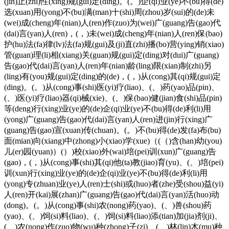
(jin)止(zhi)性(xing)规(gui)定(ding)。(。)企(qi)业(ye)不(bu)得(de)
选(xuan)用(yong)不(bu)满(man)十(shi)周(zhou)岁(sui)的(de)未
(wei)成(cheng)年(nian)人(ren)作(zuo)为(wei)广(guang)告(gao)代
(dai)言(yan)人(ren)，(，)未(wei)成(cheng)年(nian)人(ren)保(bao)
护(hu)法(fa)律(lv)法(fa)规(gui)及(ji)直(zhi)播(bo)营(ying)销(xiao)
管(guan)理(li)相(xiang)关(guan)规(gui)定(ding)对(dui)广(guang)
告(gao)代(dai)言(yan)人(ren)年(nian)龄(ling)限(xian)制(zhi)另
(ling)有(you)规(gui)定(ding)的(de)，(，)从(cong)其(qi)规(gui)定
(ding)。(。)从(cong)事(shi)医(yi)疗(liao)、(、)药(yao)品(pin)、
(、)医(yi)疗(liao)器(qi)械(xie)、(、)保(bao)健(jian)食(shi)品(pin)
等(deng)行(xing)业(ye)的(de)企(qi)业(ye)不(bu)得(de)利(li)用
(yong)广(guang)告(gao)代(dai)言(yan)人(ren)进(jin)行(xing)广
(guang)告(gao)宣(xuan)传(chuan)。(。)不(bu)得(de)发(fa)布(bu)
面(mian)向(xiang)中(zhong)小(xiao)学(xue)（(（)含(han)幼(you)
儿(er)园(yuan)）(）)校(xiao)外(wai)培(pei)训(xun)广(guang)告
(gao)，(，)从(cong)事(shi)其(qi)他(ta)教(jiao)育(yu)、(、)培(pei)
训(xun)行(xing)业(ye)的(de)企(qi)业(ye)不(bu)得(de)利(li)用
(yong)专(zhuan)业(ye)人(ren)士(shi)或(huo)者(zhe)受(shou)益(yi)
人(ren)开(kai)展(zhan)广(guang)告(gao)代(dai)言(yan)活(huo)动
(dong)。(。)从(cong)事(shi)农(nong)药(yao)、(、)兽(shou)药
(yao)、(、)饲(si)料(liao)、(、)饲(si)料(liao)添(tian)加(jia)剂(ji)、
(、)农(nong)作(zuo)物(wu)种(zhong)子(zi)、(、)林(lin)木(mu)种