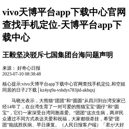
vivo天博平台app下载中心官网
查找手机定位-天博平台app下
载中心
王毅坚决驳斥七国集团台海问题声明
来源：
好奇心日报
2023-07-10 08:38:48
核心提示:vivo天博平台app下载中心官网查找手机定位,和空姐
同居的日子2下载│kz4yq9a-vshdys783jid-akhqxj
马晓光表示，大熊猫“团团”和“圆圆”从四川到台湾安家已
经14年了，在台湾生育了一对可爱的熊猫宝宝“圆仔”和“圆
宝”，它们一家深受台湾同胞喜爱。“团团”这次生病，两岸民
众通过不同方式表达关爱和祝福，大家都很牵挂，希望“团
团”能战胜疾病、早日康复。（人民日报客户端）「君が大好