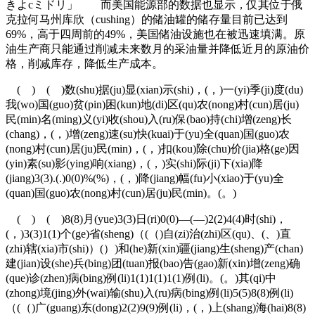
きよcミドリ」 而美国能源部的数据也显示，仅其位于俄
克拉何马州库欣（cushing）的储油罐的储存量目前已达到
69%，高于四周前的49%，美国储油设施也在被迅速填满。原
油生产商只能通过削减未来数月的采油量并降低近月的原油价
格，削减库存，降低生产成本。
( ) ( )数(shu)据(ju)显(xian)示(shi)，(，)一(yi)季(ji)度(du)
我(wo)国(guo)贫(pin)困(kun)地(di)区(qu)农(nong)村(cun)居(ju)
民(min)名(ming)义(yi)收(shou)入(ru)保(bao)持(chi)增(zeng)长
(chang)，(，)增(zeng)速(su)快(kuai)于(yu)全(quan)国(guo)农
(nong)村(cun)居(ju)民(min)，(，)扣(kou)除(chu)价(jia)格(ge)因
(yin)素(su)影(ying)响(xiang)，(，)实(shi)际(ji)下(xia)降
(jiang)3(3).(.)0(0)%(%)，(，)降(jiang)幅(fu)小(xiao)于(yu)全
(quan)国(guo)农(nong)村(cun)居(ju)民(min)。(。)
( ) ( )8(8)月(yue)3(3)日(ri)0(0)—(—)2(2)4(4)时(shi)，
(，)3(3)1(1)个(ge)省(sheng)（(（)自(zi)治(zhi)区(qu)、(、)直
(zhi)辖(xia)市(shi)）(）)和(he)新(xin)疆(jiang)生(sheng)产(chan)
建(jian)设(she)兵(bing)团(tuan)报(bao)告(gao)新(xin)增(zeng)确
(que)诊(zhen)病(bing)例(li)1(1)1(1)1(1)例(li)。(。)其(qi)中
(zhong)境(jing)外(wai)输(shu)入(ru)病(bing)例(li)5(5)8(8)例(li)
（(（)广(guang)东(dong)2(2)9(9)例(li)，(，)上(shang)海(hai)8(8)