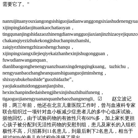
需要它了。”
nanruijituanyouxiangongsishiguojiadianwanggongsixiashudenengyu
xijinpinglaidaojituankaochatiaoyan，
tingqunanjingshidazaozhinengdianwangguojiaxianjinzhizaoyejiqunz
chakanqiyezizhukekongjishuchanpinzhanshi。
zaiqiyezhinengzhizaoshengchanqu，
xijinpingxiangxilejieqiyekaizhanhexinjishugongguan，
fuwudianwanganquan、
dianlibaogonghenengyuanzhuanxingdengqingkuang。tazhichu，
nengyuanbaozhangheanquanshiguanguojiminsheng，
shixuyubukehushide“guozhidazhe”。
yaojiakuaituidongguanjianjishu、
hexinchanpindiedaishengjihexinjishuzhihuifuneng，
tigaoguojianengyuananquanhebaozhangnengli。☑ 赵立波记
得，两三年前，他还在北京儿童医院工作时，曾与血液科专家
联合组织过一项针对血小板减少症患者儿的多中心临床试验。
据他回忆，由于试验药物的有效性只有60%多，加上家长更担
心孩子被分配到无活性药物的安慰剂组，患儿及家长的入组积
极性不高，只招募到11名患儿，到最后剩下2名患儿，相当于
超过80%的患儿在过程中选择了退出。。