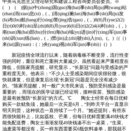
中央马克思主义理论研究和建设工程咨询委员会委员。※
( ) ( )据(ju)中(zhong)国(guo)海(hai)事(shi)局(ju)网(wang)站
(zhan)消(xiao)息(xi)，(，)清(qing)澜(lan)海(hai)事(shi)局(ju)发
(fa)布(bu)航(hang)行(xing)警(jing)告(gao)，(，)8(8)月(yue)2(2)
日(ri)0(0)时(shi)至(zhi)8(8)月(yue)6(6)日(ri)2(2)4(4)时(shi)，(，)
南(nan)海(hai)部(bu)分(fen)海(hai)域(yu)进(jin)行(xing)军(jun)事
(shi)训(xun)练(lian)，(，)禁(jin)止(zhi)驶(shi)入(ru)。(。)（(（)
来(lai)源(yuan)：(：)央(yang)视(shi)军(jun)事(shi)）(）)
新冠疫情全球流行以来，随着病毒株不断变异，流行性变
强的同时，重症和死亡案例大量减少。虽然看起来严重程度在
降低，但陈家亮提醒，研究显示，“长新冠”问题与受感染的严
重程度无关。他表示：“不少人士受感染期间症状很轻微，很
快就康复，但是康复后出现‘长新冠’问题是完全没有减少
的。”陈家亮提醒，对一般广大市民来说，预防受到感染是最
重要的 ，而现在的医学证据已经证明，接种疫苗、预防感染
是最有效预防“长新冠”的方式。℃ 陶女士经常在每日优鲜
购买一款鱿鱼须，她最后一次买是6月，“到昨天平台一直显示
明天到货，这种状态一直持续了一个月。”她还提到，有些东
西很快能补上，比如荔枝、芒果，但每日优鲜需要满49块钱才
能免配送费，陶女士渐渐发现49块钱凑不出一桌菜，“生菜、
油麦菜等都没有，买一样东西需要买6瓶饮料凑单，那我就不