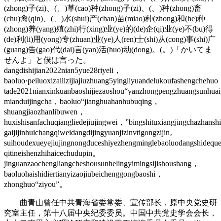
(zhong)子(zi)、(、)草(cao)种(zhong)子(zi)、(、)种(zhong)畜
(chu)禽(qin)、(、)水(shui)产(chan)苗(miao)种(zhong)和(he)种
(zhong)养(yang)殖(zhi)行(xing)业(ye)的(de)企(qi)业(ye)不(bu)得
(de)利(li)用(yong)专(zhuan)业(ye)人(ren)士(shi)从(cong)事(shi)广
(guang)告(gao)代(dai)言(yan)活(huo)动(dong)。(。)「かいてま
せんよ」と僕は言った。
dangdishijian2022nian5yue28riyeli，
baoluo·peiluoxizailizijiajiuzhuang5yingliyuandelukoufashengchehu
tade2021nianxinkuanbaoshijiezaoshou“yanzhongpengzhuangsunhua
mianduijingcha，baoluo“jianghuahanhubuqing，
shuangjiaozhanlibuwen，
huxishisanfachuqiangliedejiujingwei，”bingshituxiangjingchazhans
gaijijinhuichangqiweidangdijingyuanjizinvtigongzijin。
suihoudexueyejiujingnongduceshiyezhengminglebaoluodangshidequ
qitineishenzhihaicechudupin。
jinguanzaochengliangcheshousunhelingyimingsijishoushang，
baoluohaishidiertianyizaojiubeichenggongbaoshi，
zhonghuo“ziyou”。
曲青山曾任中共青海省委常委、宣传部长，原中央党史研
究室主任，第十八届中央纪委委员。中国中共党史学会会长，