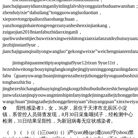
jianchajiguanyidianxinganliyinlingfalvshiyongguizebuduanwanshan
zhenduiyixie“dahuilang”tongguowangluoliaotian，
xieponvtongzipailuozhaoshangchuan，
yanzhongqinhaiertongrengezunyanheshenxinjiankang，
zuigaojian2018nianfabuzhidaoxinganli，
queliwushentijiechuweixiexingweishitongxianxiafanzuidezhuisuyua
jiezhijinnian9yue，
jianchajiguanqisuliyongwangluo“gekongweixie”weichengnianrenfa
jiningshiquanmeitipiyaopingtai9yue12rixun 9yue11ri，
hezeshiweitongchouyiqingfangkonghejingjiyunxinggongzuolingda
fabu《guanyuwangchuanjiningrenzaihezejizhonggeliyouguanbushi
tongbaozhichu，
jinghezeshichangtaihuayiqingfangkongzhihuibuduihezeshichengdanj
junwufaxianjinqiyouwangminshipinfanyingdejiningzaihejizhongge
wangchuan“jiningzaihejizhonggelirenyuan“zhuyangquan”xinxiwei
✿ 阳性感染者3，女，36岁，居住于天津市北辰区小淀
镇，系管控人员筛查发现，8月30日采集咽拭子，经检测中心
检测，31日结果呈阳性，为新冠病毒无症状感染者。
( ) ( )（(（)三(san)）(）)严(yan)格(ge)遵(zun)守(shou)禁