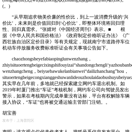
(。)
“从早期追求物美价廉的性价比，到上一波消费升级的‘兴
价比’，未来则是价值回归到‘心价比’，即整体环境将回归理
性、回归真需求。”张婧对《中国经济周刊》表示。■ 根
据《中华人民共和国价格法》《政府制定价格听证办法》《广
西壮族自治区定价目录》等有关规定，现就南宁市道路停车位
机动车停放服务收费标准听证会有关事项公告如下。
chaozhongsheyefabiaopinglunwenzhang，
zhiyisituoertengbeigecixingshifouyizai“shandongchengli‘yazhouban
wenzhangcheng，beiyuebawukelanbianwei“dailizhanchang”hou，
situoertengbeigecongxianggeshuwanlideouzhoulaidaobushuyube
其实早在几年前，多地就已经探索建立网约车退出机制。如
2019年时厦门推出“车证”考核机制，网约车公司向驾驶员发出
警示，如果在考核期内完成单量没有达标，平台有权解除车辆
接入协议，“车证”也将被交通运输主管部门注销。。
胡宝善
发布于：上海普陀区
声明：该文观点仅代表作者本人，搜狐号系信息发布平台，搜