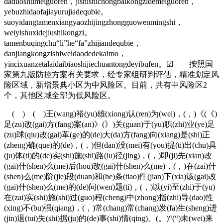
daduoshumeiguoren，jishishichongbaikongzidemeiguoren，
yebuzhidaofajiayurujiadequbie。
suoyidangtamenxiangyaozhijingzhongguowenmingshi，
weiyishuxidejiushikongzi。
tamenbuqingchu“li”he“fa”zhijiandequbie，
danjiangkongzishiweidaodedekaimo，
yincixuanzetalaidaibiaoshijiechuantongdeyibufen。☑ 按照国
家第九版防控方案有关要求，经专家组研判评估，精准划定风
险区域，新增
景典小区
为中风险区。目前，共有中风险区2
个，其他区域全部为低风险区。
( ) ( )王(wang)裕(yu)雄(xiong)认(ren)为(wei)，(，)《(《)
足(zu)改(gai)方(fang)案(an)》(》)关(guan)于(yu)职(zhi)业(ye)足
(zu)球(qiu)改(gai)革(ge)的(de)大(da)方(fang)向(xiang)是(shi)正
(zheng)确(que)的(de)，(，)但(dan)没(mei)有(you)提(ti)出(chu)具
(ju)体(ti)的(de)实(shi)施(shi)路(lu)径(jing)，(，)即(ji)先(xian)改
(gai)什(shen)么(me)后(hou)改(gai)什(shen)么(me)，(，)在(zai)什
(shen)么(me)阶(jie)段(duan)和(he)条(tiao)件(jian)下(xia)该(gai)改
(gai)什(shen)么(me)的(de)问(wen)题(ti)，(，)以(yi)至(zhi)于(yu)
在(zai)实(shi)施(shi)过(guo)程(cheng)中(zhong)指(zhi)导(dao)性
(xing)不(bu)强(qiang)，(，)常(chang)常(chang)发(fa)生(sheng)进
(jin)退(tui)失(shi)据(ju)的(de)事(shi)情(qing)。(。)“(“)未(wei)来