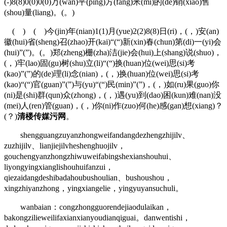
(-)8(8)0(0)0(0)万(wan)平(ping)方(fang)米(mi)的(de)销(xiao)售
(shou)量(liang)。(。)
( ) ( )今(jin)年(nian)1(1)月(yue)2(2)8(8)日(ri)，(，)安(an)
徽(hui)省(sheng)召(zhao)开(kai)“(“)新(xin)春(chun)第(di)一(yi)会
(hui)”(”)。(。)郑(zheng)栅(zha)洁(jie)会(hui)上(shang)说(shuo)，
(，)牢(lao)固(gu)树(shu)立(li)“(“)换(huan)位(wei)思(si)考
(kao)”(”)的(de)理(li)念(nian)，(，)换(huan)位(wei)思(si)考
(kao)“(“)官(guan)”(”)与(yu)“(“)民(min)”(”)，(，)如(ru)果(guo)你
(ni)是(shi)群(qun)众(zhong)，(，)遇(yu)到(dao)困(kun)难(nan)没
(mei)人(ren)管(guan)，(，)你(ni)作(zuo)何(he)感(gan)想(xiang)？
(？)
清楼传媒污网
。
shengguangzuyanzhongweifandangdezhengzhijilv、
zuzhijilv、lianjiejilvheshenghuojilv，
gouchengyanzhongzhiwuweifabingshexianshouhui、
liyongyingxianglishouhuifanzui，
qiezaidangdeshibadahoubushoulian、bushoushou，
xingzhiyanzhong，yingxiangelie，yingyuyansuchuli。
wanbaian：congzhongguorendejiaodulaikan，
bakongzilieweilifaxianxianyoudianqiguai。danwentishi，