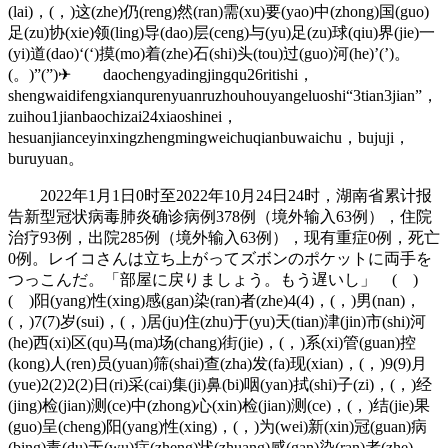
(lai)，(，)这(zhe)仍(reng)然(ran)需(xu)要(yao)中(zhong)国(guo)
足(zu)协(xie)领(ling)导(dao)层(ceng)与(yu)足(zu)球(qiu)界(jie)一
(yi)道(dao)‘(‘)摸(mo)着(zhe)石(shi)头(tou)过(guo)河(he)’(’)。
(。)”(”)✈ daochengyadingjingqu26ritishi，
shengwaidifengxianqurenyuanruzhouhouyangeluoshi“3tian3jian”，
zuihou1jianbaochizai24xiaoshinei，
hesuanjianceyinxingzhengmingweichuqianbuwaichu，bujuji，
buruyuan。
2022年1月1日0时至2022年10月24日24时，湖南省累计报
告新型冠状病毒肺炎确诊病例378例（境外输入63例），住院
治疗93例，出院285例（境外输入63例），现有重症0例，死亡
0例。レイコさんは立ち上がってズボンのポケットに両手を
つっこんだ。「部屋に戻りましょう。もう遅いし」 ( )
( )阳(yang)性(xing)感(gan)染(ran)者(zhe)4(4)，(，)男(nan)，
(，)7(7)岁(sui)，(，)居(ju)住(zhu)于(yu)天(tian)津(jin)市(shi)河
(he)西(xi)区(qu)马(ma)场(chang)街(jie)，(，)系(xi)管(guan)控
(kong)人(ren)员(yuan)筛(shai)查(zha)发(fa)现(xian)，(，)9(9)月
(yue)2(2)2(2)日(ri)采(cai)集(ji)鼻(bi)咽(yan)拭(shi)子(zi)，(，)经
(jing)检(jian)测(ce)中(zhong)心(xin)检(jian)测(ce)，(，)结(jie)果
(guo)呈(cheng)阳(yang)性(xing)，(，)为(wei)新(xin)冠(guan)病
(bing)毒(du)无(wu)症(zheng)状(zhuang)感(gan)染(ran)者(zhe)。