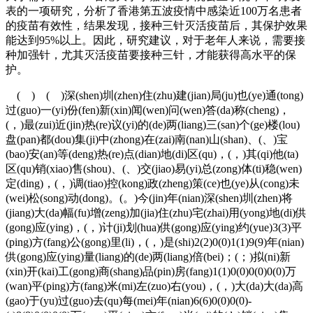
表的一项研究，分析了香港第五波疫情中感染近100万名患者
的疫苗有效性，结果发现，接种三针灭活疫苗后，其保护效果
能达到95%以上。因此，研究建议，对于老年人来说，需要接
种加强针，尤其灭活疫苗要接种三针，才能获得高水平的保
护。
( ) ( )深(shen)圳(zhen)住(zhu)建(jian)局(ju)也(ye)通(tong)
过(guo)一(yi)份(fen)新(xin)闻(wen)问(wen)答(da)称(cheng)，
(，)最(zui)近(jin)热(re)议(yi)的(de)两(liang)三(san)个(ge)楼(lou)
盘(pan)都(dou)集(ji)中(zhong)在(zai)南(nan)山(shan)、(、)宝
(bao)安(an)等(deng)热(re)点(dian)地(di)区(qu)，(，)其(qi)他(ta)
区(qu)销(xiao)售(shou)、(、)交(jiao)易(yi)总(zong)体(ti)稳(wen)
定(ding)，(，)调(tiao)控(kong)政(zheng)策(ce)也(ye)从(cong)未
(wei)松(song)动(dong)。(。)今(jin)年(nian)深(shen)圳(zhen)将
(jiang)大(da)幅(fu)增(zeng)加(jia)住(zhu)宅(zhai)用(yong)地(di)供
(gong)应(ying)，(，)计(ji)划(hua)供(gong)应(ying)约(yue)3(3)平
(ping)方(fang)公(gong)里(li)，(，)是(shi)2(2)0(0)1(1)9(9)年(nian)
供(gong)应(ying)量(liang)的(de)两(liang)倍(bei)；(；)拟(ni)新
(xin)开(kai)工(gong)商(shang)品(pin)房(fang)1(1)0(0)0(0)0(0)万
(wan)平(ping)方(fang)米(mi)左(zuo)右(you)，(，)大(da)大(da)高
(gao)于(yu)过(guo)去(qu)每(mei)年(nian)6(6)0(0)0(0)-