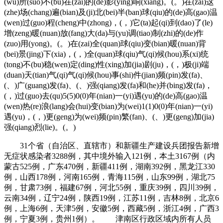
(wu)所(suo)不(bu)在(zai)的(de)影(ying)响(xiang)。(。)在(zai)这
(zhe)场(chang)遍(bian)及(ji)北(bei)半(ban)球(qiu)的(de)高(gao)温
(wen)过(guo)程(cheng)中(zhong)，(，)它(ta)起(qi)到(dao)了(le)
增(zeng)暖(nuan)放(fang)大(da)与(yu)调(tiao)制(zhi)的(de)作
(zuo)用(yong)。(。)在(zai)全(quan)球(qiu)变(bian)暖(nuan)背
(bei)景(jing)下(xia)，(，)全(quan)球(qiu)气(qi)候(hou)系(xi)统
(tong)不(bu)稳(wen)定(ding)性(xing)加(jia)剧(ju)，(，)极(ji)端
(duan)天(tian)气(qi)气(qi)候(hou)事(shi)件(jian)频(pin)发(fa)、
(、)广(guang)发(fa)、(、)强(qiang)发(fa)和(he)并(bing)发(fa)，
(，)过(guo)去(qu)5(5)0(0)年(nian)一(yi)遇(yu)的(de)高(gao)温
(wen)热(re)浪(lang)会(hui)变(bian)为(wei)1(1)0(0)年(nian)一(yi)
遇(yu)，(，)更(geng)为(wei)频(pin)繁(fan)、(、)更(geng)加(jia)
强(qiang)烈(lie)。(。)
31个省（自治区、直辖市）和新疆生产建设兵团报告新增
无症状感染者3288例，其中境外输入121例，本土3167例（内
蒙古525例，广东470例，新疆411例，湖南392例，黑龙江330
例，山西178例，河南165例，青海115例，山东99例，湖北75
例，甘肃73例，福建67例，河北55例，重庆39例，四川39例，
云南34例，辽宁24例，陕西19例，江苏11例，吉林8例，北京6
例，上海6例，天津5例，安徽5例，西藏5例，浙江4例，广西3
例，宁夏3例，贵州1例）。 津南区行政区域内所有人员