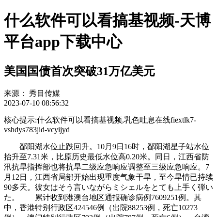
什么软件可以看搞基视频-天博
平台app下载中心
美国国债首次突破31万亿美元
来源：
秀目传媒
2023-07-10 08:56:32
核心提示:什么软件可以看搞基视频,乳色吐息在线fiextlk7-
vshdys783jid-vcyijyd
鄱阳湖水位止跌回升。10月9日16时，鄱阳湖星子站水位
抬升至7.31米，比原历史最低水位高0.20米。同日，江西省防
汛抗旱指挥部也将抗旱二级应急响应调整至三级应急响应。7
月12日，江西省局部开始出现重度气象干旱，至今旱情已持续
90多天。彼女はそう言いながらミシェルをとても上手く弾い
た。 累计收到港澳台地区通报确诊病例7609251例。其
中，香港特别行政区424546例（出院88253例，死亡10273