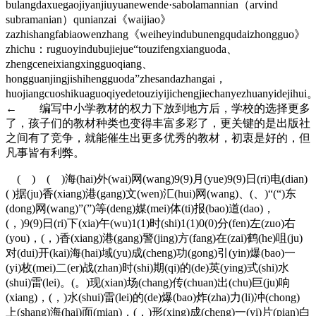
bulangdaxuegaojiyanjiuyuanewende·sabolamannian（arvind
subramanian）qunianzai《waijiao》
zazhishangfabiaowenzhang《weiheyindubunengqudaizhongguo》
zhichu：ruguoyindubujiejue“touzifengxianguoda、
zhengceneixiangxingguoqiang、
hongguanjingjishihengguoda”zhesandazhangai，
huojiangcuoshikuaguoqiyedetouziyijichengjiechanyezhuanyidejihui
← 编写中小学教材的权力下放到地方后，学校的选择更多
了，孩子们的教材种类也变得丰富多彩了，更关键的是出版社
之间有了竞争，就能催生出更多优秀的教材，初衷是好的，但
凡事皆有利弊。
( ) ( )海(hai)外(wai)网(wang)9(9)月(yue)9(9)日(ri)电(dian)
( )据(ju)香(xiang)港(gang)文(wen)汇(hui)网(wang)、(、)“(“)东
(dong)网(wang)”(”)等(deng)媒(mei)体(ti)报(bao)道(dao)，
(，)9(9)日(ri)下(xia)午(wu)1(1)时(shi)1(1)0(0)分(fen)左(zuo)右
(you)，(，)香(xiang)港(gang)警(jing)方(fang)在(zai)鹤(he)咀(ju)
对(dui)开(kai)海(hai)域(yu)成(cheng)功(gong)引(yin)爆(bao)一
(yi)枚(mei)二(er)战(zhan)时(shi)期(qi)的(de)英(ying)式(shi)水
(shui)雷(lei)。(。)现(xian)场(chang)传(chuan)出(chu)巨(ju)响
(xiang)，(，)水(shui)雷(lei)的(de)爆(bao)炸(zha)力(li)冲(chong)
上(shang)海(hai)面(mian)，(，)形(xing)成(cheng)一(yi)片(pian)白