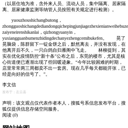
（以居住地为准，含外来人员、流动人员，集中隔离、居家隔
离、居家健康监测等纳管人员按照有关规定进行检测）。
yuouzhoushichangbutong，
zhongguoshichangdediandongqichepingjunjiagezhexienianweihebuz
zaiyeneirenshikanlai，qizhongyuanyin，
yuxiangguanbumenzhidingdechanyezhengcemibukefen。 晃了
晃脑袋，陈群留下一锭金饼之后，默然离去，并没有发现，在
他离开后不久，一只白鸽自归雁阁中飞走。 林柳提到，其
实在优化疫情防控“新十条”公布之后，东莞的楼市，尤其是核
心街道便已逐渐出现了些回暖迹象。“今年比较困难的时期，
店里常常两三周都卖不出一套房。现在几乎每天都能开张，已
经是向好的信号了。”。
李文信
发布于：左云县
声明：该文观点仅代表作者本人，搜狐号系信息发布平台，搜
狐仅提供信息存储空间服务。
阅读 (
0
)