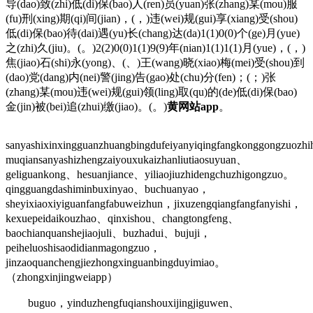
导(dao)致(zhi)低(di)保(bao)人(ren)员(yuan)张(zhang)某(mou)服
(fu)刑(xing)期(qi)间(jian)，(，)违(wei)规(gui)享(xiang)受(shou)
低(di)保(bao)待(dai)遇(yu)长(chang)达(da)1(1)0(0)个(ge)月(yue)
之(zhi)久(jiu)。(。)2(2)0(0)1(1)9(9)年(nian)1(1)1(1)月(yue)，(，)
焦(jiao)石(shi)永(yong)、(、)王(wang)晓(xiao)梅(mei)受(shou)到
(dao)党(dang)内(nei)警(jing)告(gao)处(chu)分(fen)；(；)张
(zhang)某(mou)违(wei)规(gui)领(ling)取(qu)的(de)低(di)保(bao)
金(jin)被(bei)追(zhui)缴(jiao)。(。)
黄网站app
。
sanyashixinxingguanzhuangbingdufeiyanyiqingfangkonggongzuozhi
muqiansanyashizhengzaiyouxukaizhanliutiaosuyuan、
geliguankong、hesuanjiance、yiliaojiuzhidengchuzhigongzuo。
qingguangdashiminbuxinyao、buchuanyao，
sheyixiaoxiyiguanfangfabuweizhun，jixuzengqiangfangfanyishi，
kexuepeidaikouzhao、qinxishou、changtongfeng、
baochianquanshejiaojuli、buzhadui、bujuji，
peiheluoshisaodidianmagongzuo，
jinzaoquanchengjiezhongxinguanbingduyimiao。
（zhongxinjingweiapp）
buguo，yinduzhengfuqianshouxijingjiguwen、