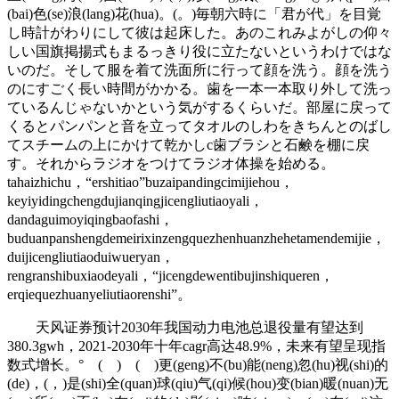
(bai)色(se)浪(lang)花(hua)。(。)毎朝六時に「君が代」を目覚
し時計がわりにして彼は起床した。あのこれみよがしの仰々
しい国旗掲揚式もまるっきり役に立たないというわけではな
いのだ。そして服を着て洗面所に行って顔を洗う。顔を洗う
のにすごく長い時間がかかる。歯を一本一本取り外して洗っ
ているんじゃないかという気がするくらいだ。部屋に戻って
くるとパンパンと音を立ってタオルのしわをきちんとのばし
てスチームの上にかけて乾かしc歯ブラシと石鹸を棚に戻
す。それからラジオをつけてラジオ体操を始める。
tahaizhichu，“ershitiao”buzaipandingcimijiehou，
keyiyidingchengdujianqingjicengliutiaoyali，
dandaguimoyiqingbaofashi，
buduanpanshengdemeirixinzengquezhenhuanzhehetamendemijie，
duijicengliutiaoduiwueryan，
rengranshibuxiaodeyali，“jicengdewentibujinshiqueren，
erqiequezhuanyeliutiaorenshi”。
天风证券预计2030年我国动力电池总退役量有望达到
380.3gwh，2021-2030年十年cagr高达48.9%，未来有望呈现指
数式增长。° ( ) ( )更(geng)不(bu)能(neng)忽(hu)视(shi)的
(de)，(，)是(shi)全(quan)球(qiu)气(qi)候(hou)变(bian)暖(nuan)无