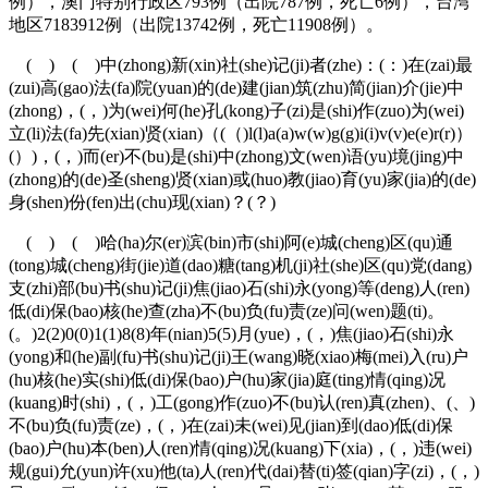
例），澳门特别行政区793例（出院787例，死亡6例），台湾
地区7183912例（出院13742例，死亡11908例）。
( ) ( )中(zhong)新(xin)社(she)记(ji)者(zhe)：(：)在(zai)最
(zui)高(gao)法(fa)院(yuan)的(de)建(jian)筑(zhu)简(jian)介(jie)中
(zhong)，(，)为(wei)何(he)孔(kong)子(zi)是(shi)作(zuo)为(wei)
立(li)法(fa)先(xian)贤(xian)（(（)l(l)a(a)w(w)g(g)i(i)v(v)e(e)r(r)）
(）)，(，)而(er)不(bu)是(shi)中(zhong)文(wen)语(yu)境(jing)中
(zhong)的(de)圣(sheng)贤(xian)或(huo)教(jiao)育(yu)家(jia)的(de)
身(shen)份(fen)出(chu)现(xian)？(？)
( ) ( )哈(ha)尔(er)滨(bin)市(shi)阿(e)城(cheng)区(qu)通
(tong)城(cheng)街(jie)道(dao)糖(tang)机(ji)社(she)区(qu)党(dang)
支(zhi)部(bu)书(shu)记(ji)焦(jiao)石(shi)永(yong)等(deng)人(ren)
低(di)保(bao)核(he)查(zha)不(bu)负(fu)责(ze)问(wen)题(ti)。
(。)2(2)0(0)1(1)8(8)年(nian)5(5)月(yue)，(，)焦(jiao)石(shi)永
(yong)和(he)副(fu)书(shu)记(ji)王(wang)晓(xiao)梅(mei)入(ru)户
(hu)核(he)实(shi)低(di)保(bao)户(hu)家(jia)庭(ting)情(qing)况
(kuang)时(shi)，(，)工(gong)作(zuo)不(bu)认(ren)真(zhen)、(、)
不(bu)负(fu)责(ze)，(，)在(zai)未(wei)见(jian)到(dao)低(di)保
(bao)户(hu)本(ben)人(ren)情(qing)况(kuang)下(xia)，(，)违(wei)
规(gui)允(yun)许(xu)他(ta)人(ren)代(dai)替(ti)签(qian)字(zi)，(，)