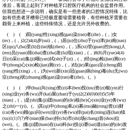
准后，客观上起到了对种植牙口腔医疗机构的社会监督作用。
但我也想进一步说明，确实是有一些患者的口腔情况特殊，比
如有些患者牙槽骨已经极度萎缩需要植骨，有些种植牙需要在
颧骨上来种植，这些特殊情况，还是允许另外收费的。
( ) ( )阳(yang)性(xing)感(gan)染(ran)者(zhe)，(，)女
(nv)，(，)2(2)4(4)岁(sui)，(，)居(ju)住(zhu)于(yu)津(jin)南(nan)
区(qu)八(ba)里(li)台(tai)镇(zhen)，(，)系(xi)管(guan)控(kong)人
(ren)员(yuan)筛(shai)查(zha)发(fa)现(xian)，(，)8(8)月(yue)4(4)
日(ri)采(cai)集(ji)咽(yan)拭(shi)子(zi)，(，)经(jing)检(jian)测(ce)
中(zhong)心(xin)检(jian)测(ce)，(，)结(jie)果(guo)呈(cheng)阳
(yang)性(xing)，(，)为(wei)新(xin)冠(guan)病(bing)毒(du)无(wu)
症(zheng)状(zhuang)感(gan)染(ran)者(zhe)。(。)
( ) ( )华(hua)兴(xing)资(zi)本(ben)投(tou)资(zi)银(yin)行
(xing)业(ye)务(wu)开(kai)展(zhan)于(yu)2(2)0(0)0(0)5(5)年
(nian)，(，)是(shi)集(ji)团(tuan)的(de)核(he)心(xin)业(ye)务(wu)
之(zhi)一(yi)。(。)其(qi)中(zhong)私(si)募(mu)融(rong)资(zi)财
(cai)务(wu)顾(gu)问(wen)业(ye)务(wu)排(pai)名(ming)连(lian)续
(xu)1(1)7(7)年(nian)保(bao)持(chi)市(shi)场(chang)首(shou)位
(wei)。(。)集(ji)团(tuan)在(zai)科(ke)技(ji)赛(sai)道(dao)的(de)发