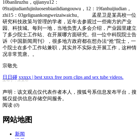
10banliruzhu，qijianyu12：
09zaijiudianfujinluosenbianlidiangouwu，12：19fanhuijiudian，
zhi15：03geliguankongweizaiwaichu。 孟星卫是某高校一位
研究科技政策与管理的学者，近年去参观过一些南方的产业
园、科技城。每到一地，当地负责人多会介绍，产业园里建立
了多少院士工作站、在开展哪方面研究。但一位中科院院士告
诉《中国新闻周刊》，很多地方政府都在想办法“抢”院士，一
个院士在多个工作站兼职，其实并不实际去开展工作，这种情
况非常荒唐。。
宗敬先
日日碰
xxnxx | best xnxx free porn clips and sex tube videos.
发布于：永安市
声明：该文观点仅代表作者本人，搜狐号系信息发布平台，搜
狐仅提供信息存储空间服务。
阅读 (
0
)
网站地图
新闻