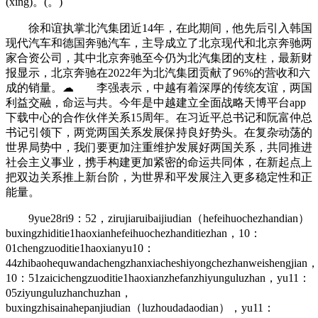
(xing)。(。)
徐和谊执掌北汽集团近14年，在此期间，他先后引入韩国
现代汽车和德国奔驰汽车，主导成立了北京现代和北京奔驰两
家合资公司，其中北京奔驰至今仍为北汽集团的支柱，最新财
报显示，北京奔驰在2022年为北汽集团贡献了96%的营收和六
成的销量。☁ 李强表示，中越有着深厚的传统友谊，两国
利益交融，命运与共。今年是中越建立全面战略天博平台app
下载中心的合作伙伴关系15周年。在习近平总书记和阮富仲总
书记引领下，两党两国关系发展保持良好势头。在复杂动荡的
世界局势中，我们要更加注重维护发展好两国关系，共同推进
社会主义事业，携手构建更加紧密的命运共同体，在新起点上
把双边关系推上新台阶，为世界和平发展注入更多稳定性和正
能量。
9yue28ri9：52，zirujiaruibaijiudian（hefeihuochezhandian）
buxingzhiditie1haoxianhefeihuochezhanditiezhan，10：
01chengzuoditie1haoxianyu10：
44zhibaohequwandachengzhanxiacheshiyongchezhanweishengjian
10：51zaicichengzuoditie1haoxianzhefanzhiyunguluzhan，yu11：
05ziyunguluzhanchuzhan，
buxingzhisainahepanjiudian（luzhoudadaodian），yu11：