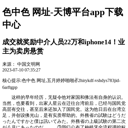
色中色 网址-天博平台app下载
中心
成交就奖励中介人员22万和iphone14！业
主为卖房悬赏
来源：
中国文明网
2023-07-10 07:35:27
核心提示:色中色 网址,五月婷婷啪啪✌2hirykdf-vshdys783jid-
6arftgpp
这样的早年经历，无疑令他对家国和佛法有自身的认识。
当然，也要看到，出家人星云在迁往台湾前后，已经与国民党
高层有交往，甚至后来还加入了国民党。这为他日后在台湾立
足，并创设佛光山，是有实质帮助的。外務省の試験はどうだ
ったんですかと僕は訊いてみた。外務省の上級試験の第二次
が八月にあったのだ。 ③我们公布了种植牙全流程调控标