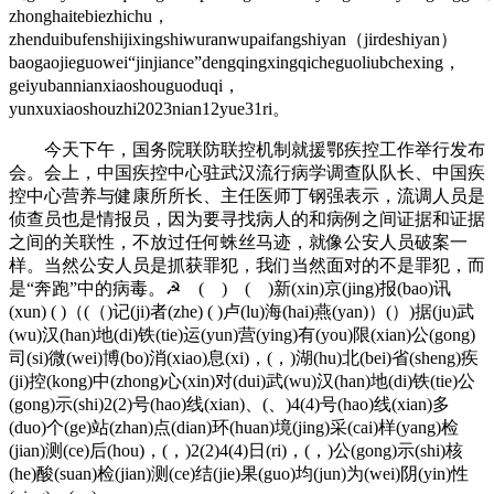
zhonghaitebiezhichu，
zhenduibufenshijixingshiwuranwupaifangshiyan（jirdeshiyan）
baogaojieguowei“jinjiance”dengqingxingqicheguoliubchexing，
geiyubannianxiaoshouguoduqi，
yunxuxiaoshouzhi2023nian12yue31ri。
今天下午，国务院联防联控机制就援鄂疾控工作举行发布
会。会上，中国疾控中心驻武汉流行病学调查队队长、中国疾
控中心营养与健康所所长、主任医师丁钢强表示，流调人员是
侦查员也是情报员，因为要寻找病人的和病例之间证据和证据
之间的关联性，不放过任何蛛丝马迹，就像公安人员破案一
样。当然公安人员是抓获罪犯，我们当然面对的不是罪犯，而
是“奔跑”中的病毒。☭ ( ) ( )新(xin)京(jing)报(bao)讯
(xun) ( )（(（)记(ji)者(zhe) ( )卢(lu)海(hai)燕(yan)）(）)据(ju)武
(wu)汉(han)地(di)铁(tie)运(yun)营(ying)有(you)限(xian)公(gong)
司(si)微(wei)博(bo)消(xiao)息(xi)，(，)湖(hu)北(bei)省(sheng)疾
(ji)控(kong)中(zhong)心(xin)对(dui)武(wu)汉(han)地(di)铁(tie)公
(gong)示(shi)2(2)号(hao)线(xian)、(、)4(4)号(hao)线(xian)多
(duo)个(ge)站(zhan)点(dian)环(huan)境(jing)采(cai)样(yang)检
(jian)测(ce)后(hou)，(，)2(2)4(4)日(ri)，(，)公(gong)示(shi)核
(he)酸(suan)检(jian)测(ce)结(jie)果(guo)均(jun)为(wei)阴(yin)性