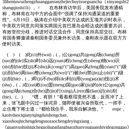
3libentuwuzhengzhuangganranzhejiechuyixueguancha（xinyangshi
shangqiushi1li）。↑ 在布林肯访华后，美国务院发布通稿
称，布林肯在与中方的会面中“强调了保持沟通渠道的重要
性”。6月19日，杨涛在介绍中美双方达成的五项共识时表示，
中美双方同意共同落实两国元首巴厘岛会晤达成的重要共识，
有效管控分歧，推进对话交流合作，同意保持高层交往。布林
肯国务卿邀请秦刚国务委员兼外长访美，秦刚表示愿在双方方
便时访美。
( ) ( )此(ci)外(wai)，(，)公(gong)共(gong)场(chang)所
(suo)的(de)实(shi)时(shi)远(yuan)程(cheng)生(sheng)物(wu)识
(shi)别(bie)技(ji)术(shu)从(cong)“(“)高(gao)风(feng)险(xian)”(”)级
(ji)别(bie)调(tiao)整(zheng)为(wei)“(“)被(bei)禁(jin)止(zhi)”(”)级
(ji)别(bie)，(，)即(ji)不(bu)得(de)利(li)用(yong)a(a)i(i)技(ji)术
(shu)，(，)在(zai)欧(ou)盟(meng)国(guo)家(jia)的(de)公(gong)共
(gong)场(chang)合(he)进(jin)行(xing)人(ren)脸(lian)识(shi)别
(bie)。(。) “嘿，有胆！”看着蔡瑁竟然不逃，反而冲了上
来，张飞眼中闪过一抹诧异，随即便被兴奋所取代，一挥手，
止住麾下将士道：“都给我住手，我亲自解决他。” erqie，
kaolvdaociqianyiqingduishengchan、
xiaoshoujinchengdengsuozaochengdeyingxiang，
《guanyushishiqicheguoliupaifangbiaozhunyouguanshiyidegongga