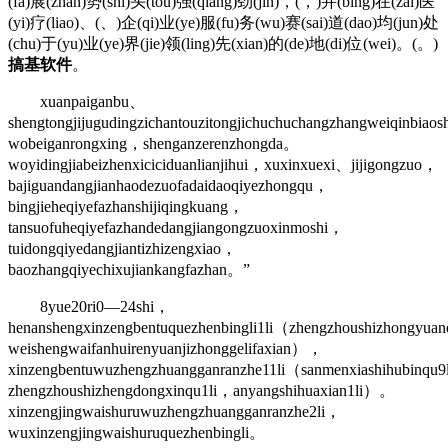
(fa)展(zhan)势(shi)头(tou)强(qiang)劲(jin)，(，)并(bing)在(zai)医
(yi)疗(liao)、(、)企(qi)业(ye)服(fu)务(wu)赛(sai)道(dao)均(jun)处
(chu)于(yu)业(ye)界(jie)领(ling)先(xian)的(de)地(di)位(wei)。(。)
搞基软件
。
xuanpaiganbu、
shengtongjijugudingzichantouzitongjichuchuchangzhangweiqinbia
wobeiganrongxing，shenganzerenzhongda。
woyidingjiabeizhenxiciciduanlianjihui，xuxinxuexi、jijigongzuo，
bajiguandangjianhaodezuofadaidaoqiyezhongqu，
bingjieheqiyefazhanshijiqingkuang，
tansuofuheqiyefazhandedangjiangongzuoxinmoshi，
tuidongqiyedangjiantizhizengxiao，
baozhangqiyechixujiankangfazhan。”
8yue20ri0—24shi，
henanshengxinzengbentuquezhenbingli1li（zhengzhoushizhongyua
weishengwaifanhuirenyuanjizhonggelifaxian），
xinzengbentuwuzhengzhuangganranzhe11li（sanmenxiashihubinqu9
zhengzhoushizhengdongxinqu1li，anyangshihuaxian1li）。
xinzengjingwaishuruwuzhengzhuangganranzhe2li，
wuxinzengjingwaishuruquezhenbingli。