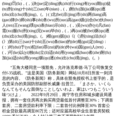
(bing)罚(fa)，(，)决(jue)定(ding)执(zhi)行(xing)有(you)期(qi)徒
(tu)刑(xing)十(shi)三(san)年(nian)，(，)附(fu)加(jia)驱(qu)逐
(zhu)出(chu)境(jing)。(。) ( )北(bei)京(jing)市(shi)两(liang)高
(gao)律(lv)师(shi)事(shi)务(wu)所(suo)高(gao)级(ji)合(he)伙(huo)
人(ren)王(wang)璞(pu)表(biao)示(shi)，(，)吴(wu)亦(yi)凡(fan)
需(xu)服(fu)刑(xing)完(wan)毕(bi)，(，)再(zai)被(bei)驱(qu)逐
(zhu)出(chu)境(jing)。(。)根(gen)据(ju)《(《)刑(xing)法(fa)》
(》)第(di)三(san)十(shi)五(wu)条(tiao)的(de)规(gui)定(ding)：
(：)对(dui)于(yu)犯(fan)罪(zui)的(de)外(wai)国(guo)人(ren)，
(，)可(ke)以(yi)独(du)立(li)适(shi)用(yong)或(huo)者(zhe)附(fu)
加(jia)适(shi)用(yong)驱(qu)逐(zhu)出(chu)境(jing)。(。)
“五角大楼同意一项豁免，允许洛克希德·马丁公司恢复交
付f-35战机。”这是美国《防务新闻》网站10月8日所发一则消
息的内容。《防务新闻》称，具体在豁免授权书上签字的，是
负责采办的美国防部副部长威廉·拉普兰。「まさか。いくら
なんてもそんな面倒なことしないわよ。家はいつもこういう
味つけよ」 2022年9月29日，南宁市住房和城乡建设局通
报，拥有一套住房再次购买商贷最低首付调整至30%；下调首
套房、二套房贷款利率下限；二套首付比例降至30% 首套公
积金贷款最高调至80万元；还对应届高校毕业生首套房契税