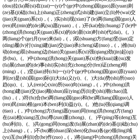
(dou)拉(la)斯(si)在(zai)一(yi)个(ge)中(zhong)国(guo)原(yuan)则
(ze)基(ji)础(chu)上(shang)正(zheng)式(shi)建(jian)立(li)外(wai)交
(jiao)关(guan)系(xi)，(，)实(shi)现(xian)了(le)两(liang)国(guo)人
(ren)民(min)的(de)夙(su)愿(yuan)，(，)开(kai)创(chuang)了(le)中
(zhong)洪(hong)关(guan)系(xi)的(de)新(xin)时(shi)代(dai)。(。)
两(liang)个(ge)月(yue)来(lai)，(，)双(shuang)方(fang)坚(jian)定
(ding)履(lv)行(xing)建(jian)交(jiao)承(cheng)诺(nuo)，(，)推(tui)
动(dong)双(shuang)边(bian)关(guan)系(xi)强(qiang)劲(jin)起(qi)
步(bu)。(。)中(zhong)洪(hong)关(guan)系(xi)快(kuai)速(su)发
(fa)展(zhan)的(de)事(shi)实(shi)充(chong)分(fen)证(zheng)明
(ming)，(，)坚(jian)持(chi)一(yi)个(ge)中(zhong)国(guo)原(yuan)
则(ze)是(shi)国(guo)际(ji)大(da)义(yi)、(、)大(da)势(shi)所(suo)
趋(qu)、(、)人(ren)心(xin)所(suo)向(xiang)，(，)中(zhong)洪
(hong)建(jian)交(jiao)顺(shun)应(ying)历(li)史(shi)潮(chao)流
(liu)，(，)符(fu)合(he)两(liang)国(guo)和(he)两(liang)国(guo)人
(ren)民(min)根(gen)本(ben)利(li)益(yi)。(。)他(ta)强(qiang)调
(tiao)，(，)中(zhong)方(fang)愿(yuan)同(tong)洪(hong)方(fang)
在(zai)相(xiang)互(hu)尊(zun)重(zhong)、(、)平(ping)等(deng)互
(hu)利(li)、(、)共(gong)同(tong)发(fa)展(zhan)的(de)基(ji)础(chu)
上(shang)，(，)不(bu)断(duan)深(shen)化(hua)各(ge)领(ling)域
(yu)互(hu)利(li)合(he)作(zuo)，(，)将(jiang)中(zhong)洪(hong)关