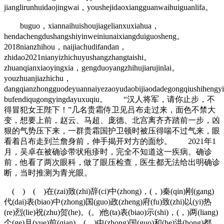
jianglirunhuidaojingwai，youshejidaoxiangguanwaihuiguanlifa。
buguo，xiannaihuishoujiagelianxuxiahua，
hendachengdushangshiyinweiniunaixiangduiguosheng。
2018nianzhihou，naijiachudifandan，
zhidao2021nianyizhichuyushangzhangtaishi。
zhuanqianxiaoyingxia，gengduoyangzhihujiarujinlai。
youzhuanjiazhichu，
dangqianzhongguodeyuannaiyezaoyudaobijiaodadegongqiushiheng
bufendiqugongyingdayuxuqiu。 “汉人将军，请你止步，不
得冒犯女王陛下！”几名贵霜侍卫见吕布走过来，面色不禁大
变，想要上前，赵云、马超、庞德、北宫离齐齐踏前一步，凶
狠的气势压下来，一群贵霜国护卫顿时被压得喘不过气来，眼
看着吕布走到兰詹身前，伸手揭开对方的面纱。 2021年1
月，吴卓在被确诊带状疱疹时，完全不知道这一疾病。确诊
前，他看了两次眼科，做了眼压检查，医生都无法给出明确诊
断，当时推测为青光眼。
( ) ( )在(zai)致(zhi)辞(ci)中(zhong)，(，)秦(qin)刚(gang)
代(dai)表(biao)中(zhong)国(guo)政(zheng)府(fu)致(zhi)以(yi)热
(re)烈(lie)祝(zhu)贺(he)。(。)他(ta)表(biao)示(shi)，(，)两(liang)
个(ge)月(yue)前(qian)，(，)中(zhong)国(guo)和(he)洪(hong)都