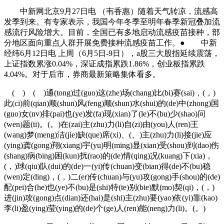
中新网北京9月27日电 （韦香惠）随着天气转凉，流感高
发季到来。有专家表示，我国今年冬季至明年春季新冠叠加流
感流行风险增大。目前，全国已有多地启动流感疫苗接种，部
分地区面向重点人群开展免费接种流感疫苗工作。● 中新
经纬6月12日电 上周（6月5日-9日），a股三大股指延续震荡，
上证指数累涨0.04%，深证成指累跌1.86%，创业板指累跌
4.04%。对于后市，券商最新策略集体看多。
( ) ( )通(tong)过(guo)这(zhe)场(chang)比(bi)赛(sai)，(，)
此(ci)前(qian)顺(shun)风(feng)顺(shun)水(shui)的(de)中(zhong)国
(guo)女(nv)排(pai)也(ye)发(fa)现(xian)了(le)不(bu)少(shao)问
(wen)题(ti)。(。)在(zai)主(zhu)力(li)自(zi)由(you)人(ren)王
(wang)梦(meng)洁(jie)缺(que)席(xi)、(、)主(zhu)力(li)接(jie)应
(ying)龚(gong)翔(xiang)宇(yu)明(ming)显(xian)受(shou)到(dao)伤
(shang)病(bing)困(kun)扰(rao)的(de)情(qing)况(kuang)下(xia)，
(，)球(qiu)队(dui)的(de)一(yi)传(chuan)变(bian)得(de)不(bu)稳
(wen)定(ding)，(，)二(er)传(chuan)与(yu)攻(gong)手(shou)的(de)
配(pei)合(he)也(ye)不(bu)是(shi)特(te)别(bie)默(mo)契(qi)，(，)
进(jin)攻(gong)点(dian)还(hai)是(shi)主(zhu)要(yao)依(yi)靠(kao)
李(li)盈(ying)莹(ying)的(de)个(ge)人(ren)能(neng)力(li)。(。)