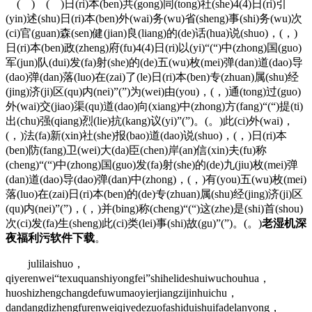
( ) ( )日(ri)本(ben)共(gong)同(tong)社(she)4(4)日(ri)引
(yin)述(shu)日(ri)本(ben)外(wai)务(wu)省(sheng)事(shi)务(wu)次
(ci)官(guan)森(sen)健(jian)良(liang)的(de)话(hua)说(shuo)，(，)
日(ri)本(ben)政(zheng)府(fu)4(4)日(ri)以(yi)“(“)中(zhong)国(guo)
军(jun)队(dui)发(fa)射(she)的(de)五(wu)枚(mei)弹(dan)道(dao)导
(dao)弹(dan)落(luo)在(zai)了(le)日(ri)本(ben)专(zhuan)属(shu)经
(jing)济(ji)区(qu)内(nei)”(”)为(wei)由(you)，(，)通(tong)过(guo)
外(wai)交(jiao)渠(qu)道(dao)向(xiang)中(zhong)方(fang)“(“)提(ti)
出(chu)强(qiang)烈(lie)抗(kang)议(yi)”(”)。(。)此(ci)外(wai)，
(，)法(fa)新(xin)社(she)报(bao)道(dao)说(shuo)，(，)日(ri)本
(ben)防(fang)卫(wei)大(da)臣(chen)岸(an)信(xin)夫(fu)称
(cheng)“(“)中(zhong)国(guo)发(fa)射(she)的(de)九(jiu)枚(mei)弹
(dan)道(dao)导(dao)弹(dan)中(zhong)，(，)有(you)五(wu)枚(mei)
落(luo)在(zai)日(ri)本(ben)的(de)专(zhuan)属(shu)经(jing)济(ji)区
(qu)内(nei)”(”)，(，)并(bing)称(cheng)“(“)这(zhe)是(shi)首(shou)
次(ci)发(fa)生(sheng)此(ci)类(lei)事(shi)故(gu)”(”)。(。)
老湿机深
夜福利污软件下载
。
julilaishuo，
qiyerenwei“texuquanshiyongfei”shihelideshuiwuchouhua，
huoshizhengchangdefuwumaoyierjiangzijinhuichu，
dandangdizhengfurenweiqiyedezuofashiduishuifadelanyong，