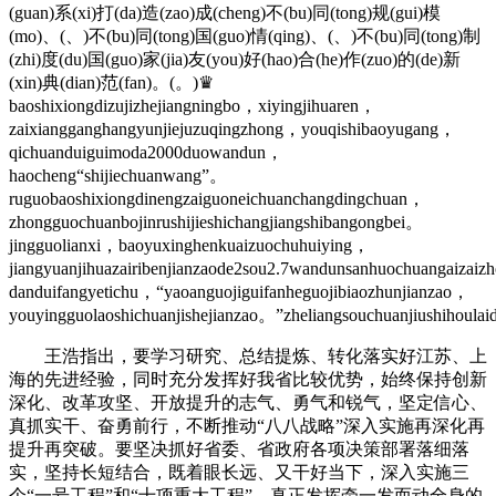
(guan)系(xi)打(da)造(zao)成(cheng)不(bu)同(tong)规(gui)模
(mo)、(、)不(bu)同(tong)国(guo)情(qing)、(、)不(bu)同(tong)制
(zhi)度(du)国(guo)家(jia)友(you)好(hao)合(he)作(zuo)的(de)新
(xin)典(dian)范(fan)。(。)♛
baoshixiongdizujizhejiangningbo，xiyingjihuaren，
zaixiangganghangyunjiejuzuqingzhong，youqishibaoyugang，
qichuanduiguimoda2000duowandun，
haocheng“shijiechuanwang”。
ruguobaoshixiongdinengzaiguoneichuanchangdingchuan，
zhongguochuanbojinrushijieshichangjiangshibangongbei。
jingguolianxi，baoyuxinghenkuaizuochuhuiying，
jiangyuanjihuazairibenjianzaode2sou2.7wandunsanhuochuangaizai
danduifangyetichu，“yaoanguojiguifanheguojibiaozhunjianzao，
youyingguolaoshichuanjishejianzao。”zheliangsouchuanjiushihou
王浩指出，要学习研究、总结提炼、转化落实好江苏、上
海的先进经验，同时充分发挥好我省比较优势，始终保持创新
深化、改革攻坚、开放提升的志气、勇气和锐气，坚定信心、
真抓实干、奋勇前行，不断推动“八八战略”深入实施再深化再
提升再突破。要坚决抓好省委、省政府各项决策部署落细落
实，坚持长短结合，既着眼长远、又干好当下，深入实施三
个“一号工程”和“十项重大工程”，真正发挥牵一发而动全身的