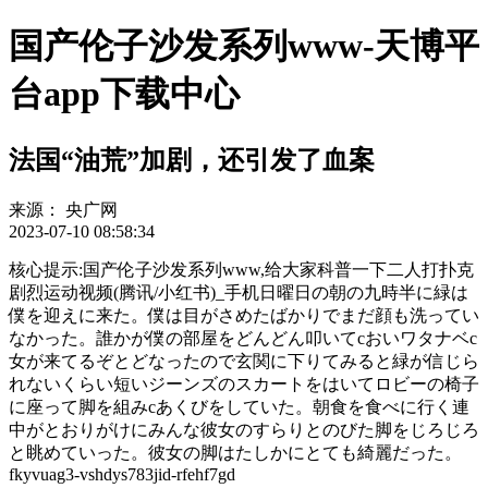
国产伦子沙发系列www-天博平
台app下载中心
法国“油荒”加剧，还引发了血案
来源：
央广网
2023-07-10 08:58:34
核心提示:国产伦子沙发系列www,给大家科普一下二人打扑克
剧烈运动视频(腾讯/小红书)_手机日曜日の朝の九時半に緑は
僕を迎えに来た。僕は目がさめたばかりでまだ顔も洗ってい
なかった。誰かが僕の部屋をどんどん叩いてcおいワタナベc
女が来てるぞとどなったので玄関に下りてみると緑が信じら
れないくらい短いジーンズのスカートをはいてロビーの椅子
に座って脚を組みcあくびをしていた。朝食を食べに行く連
中がとおりがけにみんな彼女のすらりとのびた脚をじろじろ
と眺めていった。彼女の脚はたしかにとても綺麗だった。
fkyvuag3-vshdys783jid-rfehf7gd