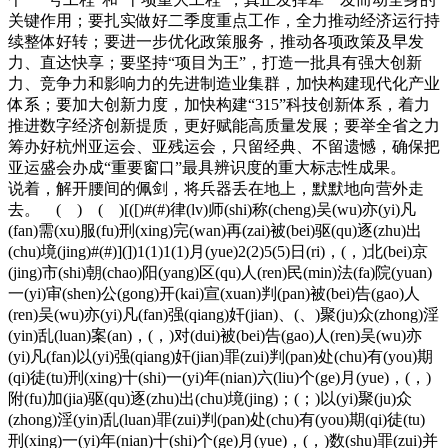
关键作用；要扎实做好二季度重点工作，全力推动经济运行持
续整体好转；要进一步优化政策服务，推动各项政策及早发
力、直达快享；要坚持“项目为王”，打造一批具有强大创新
力、竞争力和影响力的先进制造业集群，加快构建现代化产业
体系；要加大创新力度，加快构建“315”科技创新体系，着力
推进数字经济创新提质，更好赋能高质量发展；要举全省之力
筹办好杭州亚运会、亚残运会，只留经典、不留遗憾，确保把
亚运盛会办成“重要窗口”最具辨识度的重大标志性成果。
说着，解开腰间的佩剑，将兵器丢在地上，默默地向营外走
去。 ( ) ( )[([)#(#)律(lv)师(shi)称(cheng)吴(wu)亦(yi)凡
(fan)需(xu)服(fu)刑(xing)完(wan)再(zai)被(bei)驱(qu)逐(zhu)出
(chu)境(jing)#(#)](])1(1)1(1)月(yue)2(2)5(5)日(ri)，(，)北(bei)京
(jing)市(shi)朝(chao)阳(yang)区(qu)人(ren)民(min)法(fa)院(yuan)
一(yi)审(shen)公(gong)开(kai)宣(xuan)判(pan)被(bei)告(gao)人
(ren)吴(wu)亦(yi)凡(fan)强(qiang)奸(jian)、(、)聚(ju)众(zhong)淫
(yin)乱(luan)案(an)，(，)对(dui)被(bei)告(gao)人(ren)吴(wu)亦
(yi)凡(fan)以(yi)强(qiang)奸(jian)罪(zui)判(pan)处(chu)有(you)期
(qi)徒(tu)刑(xing)十(shi)一(yi)年(nian)六(liu)个(ge)月(yue)，(，)
附(fu)加(jia)驱(qu)逐(zhu)出(chu)境(jing)；(；)以(yi)聚(ju)众
(zhong)淫(yin)乱(luan)罪(zui)判(pan)处(chu)有(you)期(qi)徒(tu)
刑(xing)一(yi)年(nian)十(shi)个(ge)月(yue)，(，)数(shu)罪(zui)并