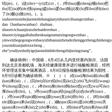
结(jie)。(。)这(zhe)一(yi)次(ci)，(，)华(hua)盛(sheng)顿(dun)把
(ba)它(ta)的(de)强(qiang)盗(dao)逻(luo)辑(ji)发(fa)挥(hui)到(dao)
了(le)极(ji)致(zhi)。(。)¡
xuduorenzaishejiaomeitishangjianyishuoercihuangexinbao，
dan《hanbaowanbao》zhubian、
shuoercichuanjizuozhehaideershuo，
shuoerciyinggaibuhuihenkuaigoumaixingongwenbao，
yinweizhegegongwenbaoyizhibansuizhetadezhenggezhengzhisheng
youxinlixuejiafenxicheng，
zhe“youliyushuliyigejiaotashididezhengzhijiaxingxiang”。
确诊病例1：中国籍，8月4日从几内亚经塞内加尔、法国
到达北京首都机场，海关经健康筛查并进行核酸检测后，经闭
环管理送至集中隔离酒店，8月8日报告核酸检测结果为阳性，
8月9日诊断为确诊病例。※ ( ) ( )在(zai)海(hai)叔(shu)看
(kan)来(lai)，(，)贝(bei)尔(er)伯(bo)克(ke)之(zhi)飞(fei)往(wang)
中(zhong)亚(ya)，(，)本(ben)身(shen)倒(dao)也(ye)无(wu)可(ke)
厚(hou)非(fei)。(。)寻(xun)求(qiu)经(jing)济(ji)合(he)作(zuo)，
(，)寻(xun)求(qiu)能(neng)源(yuan)支(zhi)持(chi)，(，)对(dui)德
(de)国(guo)来(lai)说(shuo)，(，)确(que)实(shi)是(shi)攸(you)关
(guan)未(wei)来(lai)之(zhi)事(shi)。(。)但(dan)代(dai)表(biao)绿