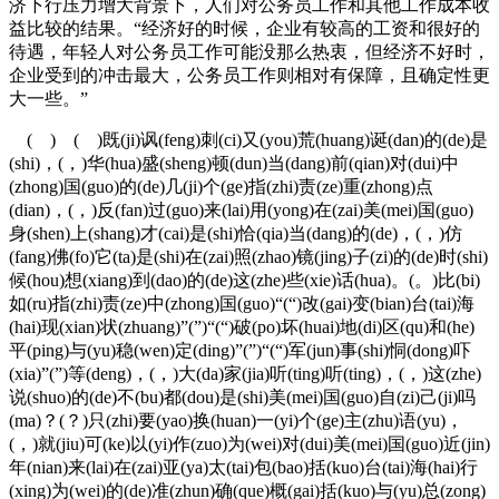
济下行压力增大背景下，人们对公务员工作和其他工作成本收
益比较的结果。“经济好的时候，企业有较高的工资和很好的
待遇，年轻人对公务员工作可能没那么热衷，但经济不好时，
企业受到的冲击最大，公务员工作则相对有保障，且确定性更
大一些。”
( ) ( )既(ji)讽(feng)刺(ci)又(you)荒(huang)诞(dan)的(de)是
(shi)，(，)华(hua)盛(sheng)顿(dun)当(dang)前(qian)对(dui)中
(zhong)国(guo)的(de)几(ji)个(ge)指(zhi)责(ze)重(zhong)点
(dian)，(，)反(fan)过(guo)来(lai)用(yong)在(zai)美(mei)国(guo)
身(shen)上(shang)才(cai)是(shi)恰(qia)当(dang)的(de)，(，)仿
(fang)佛(fo)它(ta)是(shi)在(zai)照(zhao)镜(jing)子(zi)的(de)时(shi)
候(hou)想(xiang)到(dao)的(de)这(zhe)些(xie)话(hua)。(。)比(bi)
如(ru)指(zhi)责(ze)中(zhong)国(guo)“(“)改(gai)变(bian)台(tai)海
(hai)现(xian)状(zhuang)”(”)“(“)破(po)坏(huai)地(di)区(qu)和(he)
平(ping)与(yu)稳(wen)定(ding)”(”)“(“)军(jun)事(shi)恫(dong)吓
(xia)”(”)等(deng)，(，)大(da)家(jia)听(ting)听(ting)，(，)这(zhe)
说(shuo)的(de)不(bu)都(dou)是(shi)美(mei)国(guo)自(zi)己(ji)吗
(ma)？(？)只(zhi)要(yao)换(huan)一(yi)个(ge)主(zhu)语(yu)，
(，)就(jiu)可(ke)以(yi)作(zuo)为(wei)对(dui)美(mei)国(guo)近(jin)
年(nian)来(lai)在(zai)亚(ya)太(tai)包(bao)括(kuo)台(tai)海(hai)行
(xing)为(wei)的(de)准(zhun)确(que)概(gai)括(kuo)与(yu)总(zong)