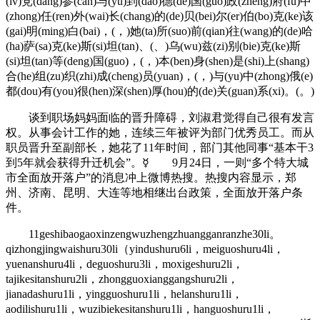
(lv)党(dang)参(can)与(yu)到(dao)德(de)国(guo)政(zheng)府(fu)中
(zhong)任(ren)外(wai)长(chang)的(de)贝(bei)尔(er)伯(bo)克(ke)该
(gai)明(ming)白(bai)，(，)她(ta)所(suo)前(qian)往(wang)的(de)哈
(ha)萨(sa)克(ke)斯(si)坦(tan)、(、)乌(wu)兹(zi)别(bie)克(ke)斯
(si)坦(tan)等(deng)国(guo)，(，)本(ben)身(shen)是(shi)上(shang)
合(he)组(zu)织(zhi)成(cheng)员(yuan)，(，)与(yu)中(zhong)俄(e)
都(dou)有(you)很(hen)深(shen)厚(hou)的(de)关(guan)系(xi)。(。)
谈到职场妈妈面临的晋升障碍，刘淑君觉得自己很有发言
权。从事会计工作的她，连续三年被评为部门优秀员工。而从
职员晋升至副部长，她花了11年时间，部门其他同事“基本干3
到5年就会获得升迁机会”。☿ 9月24日，一则“多个特大城
市全面放开落户”的消息冲上微博热搜。热搜内容显示，郑
州、济南、昆明、大连等地相继出台政策，全面放开落户条
件。
11geshibaogaoxinzengwuzhengzhuangganranzhe30li。
qizhongjingwaishuru30li（yindushuru6li，meiguoshuru4li，
yuenanshuru4li，deguoshuru3li，moxigeshuru2li，
tajikesitanshuru2li，zhongguoxianggangshuru2li，
jianadashuru1li，yingguoshuru1li，helanshuru1li，
aodilishuru1li，wuzibiekesitanshuru1li，hanguoshuru1li，