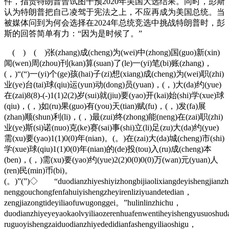
件，指责特朗普曾试图干预2020年美国大选结果。同时，彭斯
认为特朗普把自己凌驾于宪法之上，不应再成为美国总统。当
被媒体问到为何会选择在2024年总统竞选中挑战特朗普时，彭
斯的回答简单有力：“因为是时候了。”
( ) ( )张(zhang)成(cheng)为(wei)中(zhong)国(guo)新(xin)
闻(wen)周(zhou)刊(kan)算(suan)了(le)一(yi)笔(bi)账(zhang)，
(，)“(“)一(yi)个(ge)孩(hai)子(zi)想(xiang)成(cheng)为(wei)职(zhi)
业(ye)台(tai)球(qiu)运(yun)动(dong)员(yuan)，(，)大(da)约(yue)
在(zai)8(8)-(-)1(1)2(2)岁(sui)就(jiu)要(yao)开(kai)始(shi)学(xue)球
(qiu)，(，)如(ru)果(guo)有(you)天(tian)赋(fu)，(，)发(fa)展
(zhan)顺(shun)利(li)，(，)最(zui)终(zhong)能(neng)在(zai)职(zhi)
业(ye)斯(si)诺(nuo)克(ke)赛(sai)事(shi)立(li)足(zu)大(da)约(yue)
需(xu)要(yao)1(1)0(0)年(nian)。(。)在(zai)大(da)城(cheng)市(shi)
学(xue)球(qiu)1(1)0(0)年(nian)的(de)投(tou)入(ru)成(cheng)本
(ben)，(，)需(xu)要(yao)约(yue)2(2)0(0)0(0)万(wan)元(yuan)人
(ren)民(min)币(bi)。
(。)”(”)◇ “duodianzhiyeshiyizhongbijiaolixiangdeyishengjianzh
nenggouchongfenfahuiyishengzheyirenliziyuandetedian，
zengjiazongtideyiliaofuwugonggei。”hulinlinzhichu，
duodianzhiyeyeyaokaolvyiliaozerenhuafenwentiheyishengyusuosh
ruguoyishengzaiduodianzhiyededidianfashengyiliaoshigu，