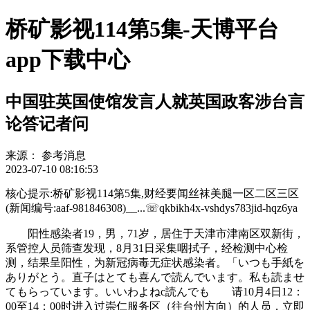
桥矿影视114第5集-天博平台
app下载中心
中国驻英国使馆发言人就英国政客涉台言
论答记者问
来源：
参考消息
2023-07-10 08:16:53
核心提示:桥矿影视114第5集,财经要闻丝袜美腿一区二区三区
(新闻编号:aaf-981846308)__...☏qkbikh4x-vshdys783jid-hqz6ya
阳性感染者19，男，71岁，居住于天津市津南区双新街，
系管控人员筛查发现，8月31日采集咽拭子，经检测中心检
测，结果呈阳性，为新冠病毒无症状感染者。「いつも手紙を
ありがとう。直子はとても喜んで読んでいます。私も読ませ
てもらっています。いいわよねc読んでも 请10月4日12：
00至14：00时进入过崇仁服务区（往台州方向）的人员，立即