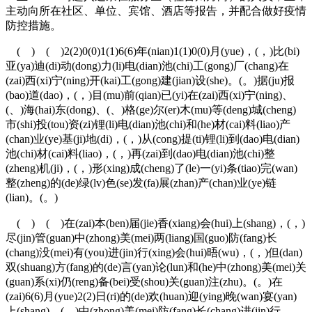
主动向所在社区、单位、宾馆、酒店等报告，并配合做好疫情
防控措施。
( ) ( )2(2)0(0)1(1)6(6)年(nian)1(1)0(0)月(yue)，(，)比(bi)
亚(ya)迪(di)动(dong)力(li)电(dian)池(chi)工(gong)厂(chang)在
(zai)西(xi)宁(ning)开(kai)工(gong)建(jian)设(she)。(。)据(ju)报
(bao)道(dao)，(，)目(mu)前(qian)已(yi)在(zai)西(xi)宁(ning)、
(、)海(hai)东(dong)、(、)格(ge)尔(er)木(mu)等(deng)城(cheng)
市(shi)投(tou)资(zi)锂(li)电(dian)池(chi)和(he)材(cai)料(liao)产
(chan)业(ye)基(ji)地(di)，(，)从(cong)提(ti)锂(li)到(dao)电(dian)
池(chi)材(cai)料(liao)，(，)再(zai)到(dao)电(dian)池(chi)整
(zheng)机(ji)，(，)形(xing)成(cheng)了(le)一(yi)条(tiao)完(wan)
整(zheng)的(de)绿(lv)色(se)发(fa)展(zhan)产(chan)业(ye)链
(lian)。(。)
( ) ( )在(zai)本(ben)届(jie)香(xiang)会(hui)上(shang)，(，)
尽(jin)管(guan)中(zhong)美(mei)两(liang)国(guo)防(fang)长
(chang)没(mei)有(you)进(jin)行(xing)会(hui)晤(wu)，(，)但(dan)
双(shuang)方(fang)的(de)言(yan)论(lun)和(he)中(zhong)美(mei)关
(guan)系(xi)仍(reng)备(bei)受(shou)关(guan)注(zhu)。(。)在
(zai)6(6)月(yue)2(2)日(ri)的(de)欢(huan)迎(ying)晚(wan)宴(yan)
上(shang)，(，)中(zhong)美(mei)防(fang)长(chang)进(jin)行