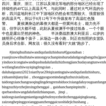
四川、重庆、浙江、江苏以及湖北等地的部分地区已经出现了
持续性的40℃以上高温天气，与此同时，通过对大气环流的分
析，四川盆地到长江中下游地区仍然会有范围较大、强度较强
的高温天气，所以于8月12号下午升级发布了高温红色预
警。 夏侯渊身边的幕僚大都是一些冀州名士，能力先不
说，但学识大都不错，此刻从夏侯渊手中接过纸条，一个个眼
中也是露出茫然的神色。 半决赛战胜澳大利亚后，42岁的
姚明开心得像个孩子，从场边一路小跑，到正在拍照的女篮队
员身后求合影。网友说：很久没有看到“大姚”跑步了。
#jinriqihuifutaiwandiqufanlizhishuru#[guotaiban：
yuanjixuweihuifutaiwannongyuchanpinshurudalutigongbangzhu]guo
yinduocicongtaiwandiqushudalufanlizhizhongjianchudayangtunwen
weifangfanzhiwuyiqingfengxian，
daluhaiguanzi2021nian9yue20riqizantingtaiwandiqufanlizhishuru。
yiduanshijianyilai，zhongguoguomindangfuzhuxixialiyan、
taidongxianchangraoqinglingdengrenshiduocixiangdaluyouguanfang
bingzuzhiyezhejinxingzhenggai，gaishanchanpinpinzhi，
quebaoshuwangdalufanlizhianquan。jinqi，
taidongxianfangmiantigonglebufenyezhedezhenggaiqingkuang。
zaizonghepingguxiangguanzhenggaicuoshidejichushang，