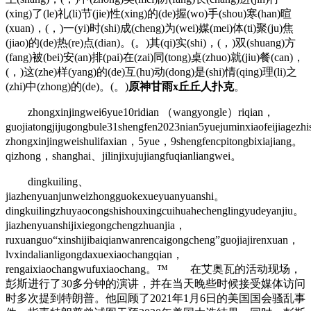
(xing)了(le)礼(li)节(jie)性(xing)的(de)握(wo)手(shou)寒(han)暄
(xuan)，(，)一(yi)时(shi)成(cheng)为(wei)媒(mei)体(ti)聚(ju)焦
(jiao)的(de)热(re)点(dian)。(。)其(qi)实(shi)，(，)双(shuang)方
(fang)被(bei)安(an)排(pai)在(zai)同(tong)桌(zhuo)就(jiu)餐(can)，
(，)这(zhe)样(yang)的(de)互(hu)动(dong)是(shi)情(qing)理(li)之
(zhi)中(zhong)的(de)。(。)
原神甘雨x丘丘人扑克
。
zhongxinjingwei6yue10ridian （wangyongle）riqian，
guojiatongjijugongbule31shengfen2023nian5yuejuminxiaofeijiage
zhongxinjingweishulifaxian，5yue，9shengfencpitongbixiajiang。
qizhong，shanghai、jilinjixujujiangfuqianliangwei。
dingkuiling、
jiazhenyuanjunweizhongguokexueyuanyuanshi。
dingkuilingzhuyaocongshishouxingcuihuahechenglingyudeyanjiu。
jiazhenyuanshijixiegongchengzhuanjia，
ruxuanguo“xinshijibaiqianwanrencaigongcheng”guojiajirenxuan，
lvxindalianligongdaxuexiaochangqian，
rengaixiaochangwufuxiaochang。™ 在艾奥瓦的活动现场，
彭斯进行了30多分钟的演讲，并在当天晚些时候接受媒体访问
时多次提到特朗普。他回顾了2021年1月6日的美国国会骚乱事