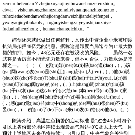
zerenruhefendan？zhejiuxuyaojinyibuwanshanzerenzhidu。
ciwai，yishengtongchangzaigongliyiyuanquanzhigongzuo，
ruhexietiaobendanweihejicengdanweizhijiandeliyifenpei，
yexuyaojinyibukaolv。ruguoyishengzaiyeyushijianzhiye，
fudanhuihenzhong，hennanchangqichixu。”
纬创还未就此做出任何解释，又传出中资企业小米被印度
执法局扣押48亿元的消息。据称这是印度当局迄今为止最大数
额的扣押。如今，48亿元还存在被没收的风险。 虽然一名
武将是否厉害不能光凭力量来看，但不可否认，力量永远是指
标之一。 ( ) ( )据(ju)媒(mei)体(ti)报(bao)道(dao)，(，)该
(gai)网(wang)友(you)是(shi)江(jiang)苏(su)人(ren)，(，)他(ta)说
(shuo)这(zhe)本(ben)书(shu)是(shi)孩(hai)子(zi)幼(you)儿(er)园
(yuan)订(ding)阅(yue)的(de)，(，)上(shang)周(zhou)六(liu)孩
(hai)子(zi)将(jiang)这(zhe)个(ge)绘(hui)本(ben)带(dai)回(hui)家
(jia)，(，)当(dang)时(shi)妻(qi)子(zi)看(kan)到(dao)后(hou)，
(，)感(gan)觉(jiao)书(shu)中(zhong)的(de)画(hua)很(hen)不(bu)
妥(tuo)，(，)拍(pai)了(le)下(xia)来(lai)发(fa)给(gei)他(ta)。(。)
陈涛介绍，
高温红色预警的启动标准
是
“过去48小时四个
及以上省份部分地区连续出现最高气温达40℃及以上天气，且
预计上述地区未来仍将持续”。
8月12日，中央气象台关注到