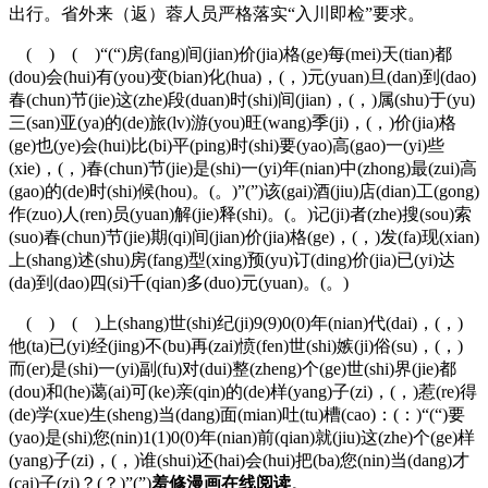
出行。省外来（返）蓉人员严格落实“入川即检”要求。
( ) ( )“(“)房(fang)间(jian)价(jia)格(ge)每(mei)天(tian)都
(dou)会(hui)有(you)变(bian)化(hua)，(，)元(yuan)旦(dan)到(dao)
春(chun)节(jie)这(zhe)段(duan)时(shi)间(jian)，(，)属(shu)于(yu)
三(san)亚(ya)的(de)旅(lv)游(you)旺(wang)季(ji)，(，)价(jia)格
(ge)也(ye)会(hui)比(bi)平(ping)时(shi)要(yao)高(gao)一(yi)些
(xie)，(，)春(chun)节(jie)是(shi)一(yi)年(nian)中(zhong)最(zui)高
(gao)的(de)时(shi)候(hou)。(。)”(”)该(gai)酒(jiu)店(dian)工(gong)
作(zuo)人(ren)员(yuan)解(jie)释(shi)。(。)记(ji)者(zhe)搜(sou)索
(suo)春(chun)节(jie)期(qi)间(jian)价(jia)格(ge)，(，)发(fa)现(xian)
上(shang)述(shu)房(fang)型(xing)预(yu)订(ding)价(jia)已(yi)达
(da)到(dao)四(si)千(qian)多(duo)元(yuan)。(。)
( ) ( )上(shang)世(shi)纪(ji)9(9)0(0)年(nian)代(dai)，(，)
他(ta)已(yi)经(jing)不(bu)再(zai)愤(fen)世(shi)嫉(ji)俗(su)，(，)
而(er)是(shi)一(yi)副(fu)对(dui)整(zheng)个(ge)世(shi)界(jie)都
(dou)和(he)蔼(ai)可(ke)亲(qin)的(de)样(yang)子(zi)，(，)惹(re)得
(de)学(xue)生(sheng)当(dang)面(mian)吐(tu)槽(cao)：(：)“(“)要
(yao)是(shi)您(nin)1(1)0(0)年(nian)前(qian)就(jiu)这(zhe)个(ge)样
(yang)子(zi)，(，)谁(shui)还(hai)会(hui)把(ba)您(nin)当(dang)才
(cai)子(zi)？(？)”(”)
羞修漫画在线阅读
。