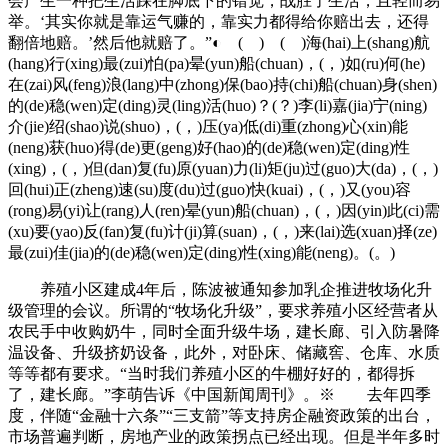
会产生一种把生活踩在脚底下的错觉，战胜了生活，且轻而易
举。‘其实你就是靠运气赚的，靠实力都得给你赔出去，还得
翻倍地赔。’然后他就赔了。”◐ ( ) ( )海(hai)上(shang)航
(hang)行(xing)最(zui)怕(pa)晕(yun)船(chuan)，(，)如(ru)何(he)
在(zai)风(feng)浪(lang)中(zhong)保(bao)持(chi)船(chuan)身(shen)
的(de)稳(wen)定(ding)灵(ling)活(huo)？(？)李(li)嘉(jia)宁(ning)
介(jie)绍(shao)说(shuo)，(，)压(ya)低(di)重(zhong)心(xin)能
(neng)获(huo)得(de)更(geng)好(hao)的(de)稳(wen)定(ding)性
(xing)，(，)但(dan)复(fu)原(yuan)力(li)矩(ju)过(guo)大(da)，(，)
回(hui)正(zheng)速(su)度(du)过(guo)快(kuai)，(，)又(you)容
(rong)易(yi)让(rang)人(ren)晕(yun)船(chuan)，(，)因(yin)此(ci)需
(xu)要(yao)反(fan)复(fu)计(ji)算(suan)，(，)来(lai)选(xuan)择(ze)
最(zui)佳(jia)的(de)稳(wen)定(ding)性(xing)能(neng)。(。)
养殖小区建成4年后，陈波被通知参加乳企推进牧场化升
级管理的会议。所谓的“牧场化升级”，要求养殖小区经营者从
农民手中收购奶牛，同时全面升级牛场，建长廊、引入防暑降
温设备、升级挤奶设备，此外，对卧床、储藏窖、仓库、水质
等等都有要求。“当时我们养殖小区的牛棚好好的，都得拆
了，建长廊。”李萌告诉《中国新闻周刊》。※ 去年四季
度，伴随“金融十六条”“三支箭”等支持房企融资政策的出台，
市场普遍判断，房地产业的政策拐点已经出现。但是半年多时