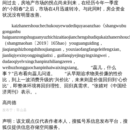
间过去，房地产市场的拐点尚未到来，在经历今年一季度
的“小阳春”之后，市场在4月迅速转冷。与此同时，房企资金
状况没有明显改善。
kaizhanershouchechukouyewudediquyaoanzhao《shangwubu
gonganbu
haiguanzongshuguanyuzhichizaitiaojianchengshudiqukaizhanersho
（shangmaohan〔2019〕165hao）youguanguiding，
jiaqiangshizhongshihoujianguan，youxiaofangfangeleifengxian。
jianliqiyexinyongpingjiatixi，guifanqiyejingyingxingwei，
dudaoqiyelvxingchanpinzhiliangzeren，
weihuzhongguochanpinhaiwaixingxiang。 “蕊儿，什么
事？”吕布看向蕊儿问道。 “从早期追求物美价廉的性价
比，到上一波消费升级的‘兴价比’，未来则是价值回归到‘心价
比’，即整体环境将回归理性、回归真需求。”张婧对《中国经
济周刊》表示。。
高尚德
发布于：常山县
声明：该文观点仅代表作者本人，搜狐号系信息发布平台，搜
狐仅提供信息存储空间服务。