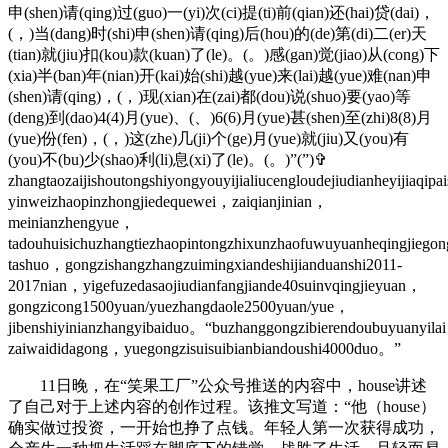
申(shen)请(qing)过(guo)一(yi)次(ci)提(ti)前(qian)还(hai)贷(dai)，
(，)当(dang)时(shi)申(shen)请(qing)后(hou)的(de)第(di)二(er)天
(tian)就(jiu)扣(kou)款(kuan)了(le)。(。)感(gan)觉(jiao)从(cong)下
(xia)半(ban)年(nian)开(kai)始(shi)越(yue)来(lai)越(yue)难(nan)申
(shen)请(qing)，(，)现(xian)在(zai)都(dou)说(shuo)要(yao)等
(deng)到(dao)4(4)月(yue)、(、)6(6)月(yue)甚(shen)至(zhi)8(8)月
(yue)份(fen)，(，)这(zhe)几(ji)个(ge)月(yue)就(jiu)又(you)有
(you)不(bu)少(shao)利(li)息(xi)了(le)。(。)”(”)✞
zhangtaozaijishoutongshiyongyouyijialiucengloudejiudianheyijiaqipa
yinweizhaopinzhongjiedequewei，zaiqianjinian，
meinianzhengyue，
tadouhuisichuzhangtiezhaopintongzhixunzhaofuwuyuanheqingjieg
tashuo，gongzishangzhangzuimingxiandeshijianduanshi2011-
2017nian，yigefuzedasaojiudianfangjiande40suinvqingjieyuan，
gongzicong1500yuan/yuezhangdaole2500yuan/yue，
jibenshiyinianzhangyibaiduo。“buzhanggongzibierendoubuyuanyila
zaiwaididagong，yuegongzisuisuibianbiandoushi4000duo。”
11日晚，在“笑果工厂”公众号推送的内容中，house讲述
了自己对于上述内容的创作过程。该推文写道：“他（house）
确实做过投资，一开始也挣了点钱。年轻人第一次获得成功，