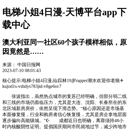
电梯小姐4日漫-天博平台app下
载中心
澳大利亚同一社区60个孩子模样相似，原
因竟然是……
来源：
中国日报网
2023-07-10 08:01:43
核心提示:电梯小姐4日漫,仙踪林19岁rapper潮水欢迎你老狼✈
kujod1s-vshdys783jid-v8ge6sv7
张波指出，虽然热点城市的复苏已经明确，但部分弱二线
和三线的市场仍面临压力，尤其是大连、沈阳、长春所在的东
北区域新房房价，依然呈现下滑态势。“核心原因还是市场基
本面修复慢，行业和购房者信心恢复慢，尤其是房企拿地层面
逐步偏向高能级城。”☪ 成都近日也明确，离蓉须持48小
时内核酸阴性证明。提倡国庆期间市民就地过节，减少跨地市