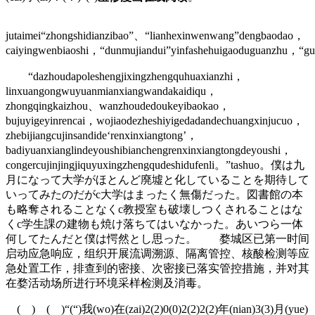
jutaimei“zhongshidianzibao”、“lianhexinwenwang”dengbaodao，
caiyingwenbiaoshi，“dunmujiandui”yinfashehuigaoduguanzhu，“gu
“dazhoudapoleshengjixingzhengquhuaxianzhi，
linxuangongwuyuanmianxiangwandakaidiqu，
zhongqingkaizhou、wanzhoudedoukeyibaokao，
bujuyigeyinrencai，wojiaodezheshiyigedadandechuangxinjucuo，
zhebijiangcujinsandide‘renxinxiangtong’，
badiyuanxianglindeyoushibianchengrenxinxiangtongdeyoushi，
congercujinjingjiquyuxingzhengqudeshidufenli。”tashuo。僕は九
月になって大学がほとんど廃墟と化していることを期待して
いってみたのだがc大学はまったく無傷だった。図書館の本
も略奪されることなくc教授室も破壊しつくされることはな
くc学生課の建物も焼け落ちてはいなかった。あいつら一体
何してたんだと僕は愕然とし思った。 婺城区已第一时间
启动应急响应，组织开展流调溯源、隔离管控、核酸检测等应
急处置工作，排查到的密接、次密接已落实管控措施，并对其
在婺活动场所进行环境采样检测及消毒。
( ) ( )“(“)我(wo)在(zai)2(2)0(0)2(2)2(2)年(nian)3(3)月(yue)