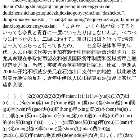
duanqi“shangzhuangong”huijiderenqunkenengyouxian，
duitizhenshichangxuqiudezhijiexiaoguoyeyincihui“dazhekou”。
dongximiaoyebiaoshi，“shangzhuangong”dequeyouzhuyujifabufenj
danxiaoguokenengyouxian。「まさか。いくら私が変ってると
いっても奈良と青森に一度にいったりはしないわよ。べつべ
つに行ったのよ。二回にわけて。奈良には彼と行ってc青森
は一人でぶらっと行ってきたの」 在全球总体和平的年
代，人民币要取代美元更加有赖于中国的国际政治影响力，这
尤其表现在争取货币盟友和创设国际货币制度和区域货币金融
规范等方面。当然，突破点会落在特定国家上。比如，伊朗从
2006年开始不断减少美元在石油出口支付中的地位，以此表达
对美元地位的反对，近年中伊以人民币结算石油贸易上实现了
诸多突破。
( ) ( )2(2)0(0)2(2)2(2)年(nian)1(1)1(1)月(yue)1(1)7(7)日
(ri)，(，)有(you)南(nan)宁(ning)楼(lou)盘(pan)售(shou)楼(lou)顾
(gu)问(wen)告(gao)诉(su)红(hong)星(xing)资(zi)本(ben)局(ju)，
(，)购(gou)买(mai)南(nan)宁(ning)轨(gui)道(dao)地(di)产(chan)
的(de)房(fang)子(zi)，(，)一(yi)套(tao)房(fang)有(you)三(san)个
(ge)名(ming)额(e)享(xiang)受(shou)免(mian)费(fei)坐
(zuo)1(1)0(0)年(nian)地(di)铁(tie)的(de)福(fu)利(li)，(，)但(dan)