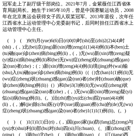
冠军走上了副厅级干部岗位。2021年7月，金紫薇任江西省体
育局副局长。她生于1985年10月，曾是中国赛艇运动员，2008
年在北京奥运会获得女子四人双桨冠军。2013年退役，次年任
江西省水上运动管理中心党委副书记，后同时担任江西省水上
运动管理中心主任。
( ) ( )9(9)月(yue)6(6)日(ri)0(0)时(shi)至(zhi)2(2)4(4)时
(shi)，(，)北(bei)京(jing)新(xin)增(zeng)1(1)4(4)例(li)本(ben)土
(tu)确(que)诊(zhen)病(bing)例(li)，(，)无(wu)新(xin)增(zeng)疑
(yi)似(si)病(bing)例(li)和(he)无(wu)症(zheng)状(zhuang)感(gan)
染(ran)者(zhe)；(；)新(xin)增(zeng)4(4)例(li)境(jing)外(wai)输
(shu)入(ru)确(que)诊(zhen)病(bing)例(li)（(（)含(han)1(1)例(li)无
(wu)症(zheng)状(zhuang)感(gan)染(ran)者(zhe)转(zhuan)确(que)
诊(zhen)病(bing)例(li)）(）)和(he)3(3)例(li)无(wu)症(zheng)状
(zhuang)感(gan)染(ran)者(zhe)，(，)无(wu)新(xin)增(zeng)疑(yi)
似(si)病(bing)例(li)。(。)治(zhi)愈(yu)出(chu)院(yuan)4(4)例
(li)，(，)解(jie)除(chu)医(yi)学(xue)观(guan)察(cha)的(de)无(wu)
症(zheng)状(zhuang)感(gan)染(ran)者(zhe)1(1)1(1)例(li)。(。)
( ) ( )1(1)1(1)日(ri)，(，)国(guo)家(jia)防(fang)总(zong)与
(yu)水(shui)利(li)部(bu)对(dui)四(si)川(chuan)、(、)重(zhong)庆
(qing)、(、)湖(hu)北(bei)、(、)湖(hu)南(nan)、(、)江(jiang)西