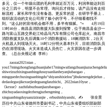
多元，仅一个年级出团的毛利率就近百万元，利润率能达到百
分之三四十，明显不合常理。询问后才得知，该产品没有走招
标流程，家长和学生没有备选。更反常的是，在研学手册上，
组织该活动的文化公司用了极小的字号，不仔细看都找不
到。“这么好的宣传机会都不用，多半有猫腻。”≈ 4月19日
13时46分，南昌县消防救援大队接到报警，位于南昌县金沙一
路与富山五路交界处江铃晶马汽车有限公司仓库起火。南昌市
消防救援支队先后调集10个消防救援站，18辆消防车，2台灭
火机器人到现场灭火。16时12分明火基本扑灭，目前消防队员
仍在清理现场。火灾未造成人员伤亡，火灾原因在进一步调
查。（总台央视记者 李科）
zaozai2021nian，
you17mingzhongfangzhuanjiahe17mingwaifangzhuanjiazuchengdelia
shiweizuzhixinguanbingdusuyuanlianheyanjiubaogao，
mingquedechuxinguanbingdu“shiyanshixielou”jibukenengdejielun，
dedaoleguojikexuejiedeguangfanzhichi。2022nian10yue，
《kexue》zazhifabuzhuanjiazubaogao，
zhichuyadaoxingdezhengjuzhengming，
xinguanbingduyuanziziranjie，erbushishiyanshi。✍ 张全景
历任中共山东省德州市委副书记，中共山东省委组织部副部