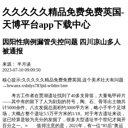
久久久久久精品免费免费英国-
天博平台app下载中心
因阳性病例漏管失控问题 四川凉山多人
被通报
来源：
半月谈
2023-07-10 09:09:50
核心提示:久久久久久精品免费免费英国,这个美术社大有问题
→brwanx-vshdys783jid-w0dnv1mv
考古工作者在贾湖遗址找到了40多支骨笛，大量龟甲碎片
——其中有的留下了人为刻划的符号，陶、石、骨等出土物共
计5000余件。八次发掘总面积约3000平方米，略小于半个足球
场，大概占整个遗址5.5万平方米的1/18。对于考古遗址来说，
这已经算是较为充分的发掘了，很多大型遗址半个世纪才揭开
百分之一。≈ 值得注意的是，2021年，有一位“85后”奥运