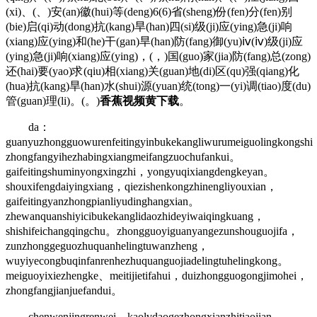
(xi)、(、)安(an)徽(hui)等(deng)6(6)省(sheng)份(fen)分(fen)别
(bie)启(qi)动(dong)抗(kang)旱(han)四(si)级(ji)应(ying)急(ji)响
(xiang)应(ying)和(he)干(gan)旱(han)防(fang)御(yu)ⅳ(ⅳ)级(ji)应
(ying)急(ji)响(xiang)应(ying)，(，)国(guo)家(jia)防(fang)总(zong)
还(hai)要(yao)求(qiu)相(xiang)关(guan)地(di)区(qu)强(qiang)化
(hua)抗(kang)旱(han)水(shui)源(yuan)统(tong)一(yi)调(tiao)度(du)
管(guan)理(li)。(。)
香蕉视频黄下载
。
da：
guanyuzhongguowurenfeitingyinbukekangliwurumeiguolingkongsh
zhongfangyihezhabingxiangmeifangzuochufankui。
gaifeitingshuminyongxingzhi，yongyuqixiangdengkeyan。
shouxifengdaiyingxiang，qiezishenkongzhinengliyouxian，
gaifeitingyanzhongpianliyudinghangxian。
zhewanquanshiyicibukekanglidaozhideyiwaiqingkuang，
shishifeichangqingchu。zhongguoyiguanyangezunshouguojifa，
zunzhonggeguozhuquanhelingtuwanzheng，
wuyiyecongbuqinfanrenhezhuquanguojiadelingtuhelingkong。
meiguoyixiezhengke、meitijietifahui，duizhongguogongjimohei，
zhongfangjianjuefandui。
chenwenjingrenwei，kaolvdaogezhongxianzhitiaojian，