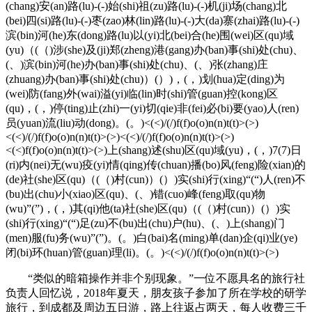
(chang)安(an)路(lu)-(-)始(shi)祖(zu)路(lu)-(-)机(ji)场(chang)北
(bei)四(si)路(lu)-(-)枣(zao)林(lin)路(lu)-(-)大(da)寨(zhai)路(lu)-(-)
滨(bin)河(he)东(dong)路(lu)以(yi)北(bei)合(he)围(wei)区(qu)域
(yu)（(（)涉(she)及(ji)郑(zheng)港(gang)办(ban)事(shi)处(chu)、
(、)滨(bin)河(he)办(ban)事(shi)处(chu)、(、)张(zhang)庄
(zhuang)办(ban)事(shi)处(chu)）(）)，(，)划(hua)定(ding)为
(wei)防(fang)外(wai)溢(yi)临(lin)时(shi)管(guan)控(kong)区
(qu)，(，)停(ting)止(zhi)一(yi)切(qie)非(fei)必(bi)要(yao)人(ren)
员(yuan)流(liu)动(dong)。(。)<(<)/(/)f(f)o(o)n(n)t(t)>(>)
<(<)/(/)f(f)o(o)n(n)t(t)>(>)<(<)/(/)f(f)o(o)n(n)t(t)>(>)
<(<)f(f)o(o)n(n)t(t)>(>)上(shang)述(shu)区(qu)域(yu)，(，)7(7)日
(ri)内(nei)无(wu)疫(yi)情(qing)传(chuan)播(bo)风(feng)险(xian)的
(de)社(she)区(qu)（(（)村(cun)）(）)实(shi)行(xing)“(“)人(ren)不
(bu)出(chu)小(xiao)区(qu)、(、)错(cuo)峰(feng)取(qu)物
(wu)”(”)，(，)其(qi)他(ta)社(she)区(qu)（(（)村(cun)）(）)实
(shi)行(xing)“(“)足(zu)不(bu)出(chu)户(hu)、(、)上(shang)门
(men)服(fu)务(wu)”(”)。(。)白(bai)名(ming)单(dan)企(qi)业(ye)
闭(bi)环(huan)管(guan)理(li)。(。)<(<)/(/)f(f)o(o)n(n)t(t)>(>)
“类似的暗箱操作并非个别现象。”一位不愿具名的旅行社
负责人回忆说，2018年夏天，朋友孩子参加了所在学校的研学
旅行，到成都及周边五日游，路上往返占两天，每人收费三千