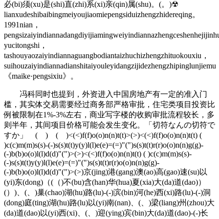
必(bi)须(xu)是(shi)直(zhi)系(xi)亲(qin)属(shu)。(。)☢
lianxudeshibaibingmeiyoujiaomiepengsiduizhengzhidereqing。
1991nian，
pengsizaiyindiannadangdiyijiamingweiyindiannazhengceshenhejijin
yucitongshi，
tashouyaozaiyindiannaguangbodiantaizhuchizhengzhituokouxiu，
suihouzaiyindiannadianshitaiyouleyidangzijidezhengzhipinglunjiem
《maike·pengsixiu》。
冯科同时也提到，外资进入中国房地产有一定的准入门
槛，其实体交易需要经过商务部严格审批，住宅类项目投资比
例被限制在1%-3%左右，商业写字楼的收购审批流程较长，多
则半年，其间项目价格可能会发生变化。「切符なんの切符で
すか」 ( ) ( )<(<)f(f)o(o)n(n)t(t)>(>)<(<)f(f)o(o)n(n)t(t) (
)c(c)m(m)s(s)-(-)s(s)t(t)y(y)l(l)e(e)=(=)"(")s(s)t(t)r(r)o(o)n(n)g(g)-
(-)b(b)o(o)l(l)d(d)"(")>(>)<(<)f(f)o(o)n(n)t(t) ( )c(c)m(m)s(s)-
(-)s(s)t(t)y(y)l(l)e(e)=(=)"(")s(s)t(t)r(r)o(o)n(n)g(g)-
(-)b(b)o(o)l(l)d(d)"(")>(>)京(jing)港(gang)澳(ao)高(gao)速(su)以
(yi)东(dong)（(（)不(bu)含(han)华(hua)夏(xia)大(da)道(dao)）
(）)、(、)巢(chao)湖(hu)路(lu)-(-)滨(bin)河(he)西(xi)路(lu)-(-)洞
(dong)庭(ting)湖(hu)路(lu)以(yi)南(nan)、(、)梁(liang)州(zhou)大
(da)道(dao)以(yi)西(xi)、(、)迎(ying)宾(bin)大(da)道(dao)-(-)长