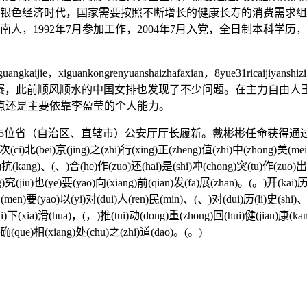
的银色经济时代，国家需要按照不断增长的健康长寿的消费需求
南人，1992年7月参加工作，2004年7月入党，全日制本科
gkaijie，xiguankongrenyuanshaizhafaxian，8yue31ricaijiyanshizi
anzhe。℉ 通过这场比赛，此前顺风顺水的中国女排也发现了不少问题。
点还是主要依靠李盈莹的个人能力。
省（自治区、直辖市）公安厅厅长履新。戴彬彬任命获得通过后，全
(ci)北(bei)京(jing)之(zhi)行(xing)正(zheng)值(zhi)中(zhong)美(mei
ui)抗(kang)、(、)合(he)作(zuo)还(hai)是(shi)冲(chong)突(tu)作(zuo)
)究(jiu)也(ye)要(yao)向(xiang)前(qian)发(fa)展(zhan)。(。)开(kai)历
men)要(yao)以(yi)对(dui)人(ren)民(min)、(、)对(dui)历(li)史(shi)、
hi)下(xia)滑(hua)，(，)推(tui)动(dong)重(zhong)回(hui)健(jian)康(k
)确(que)相(xiang)处(chu)之(zhi)道(dao)。(。)