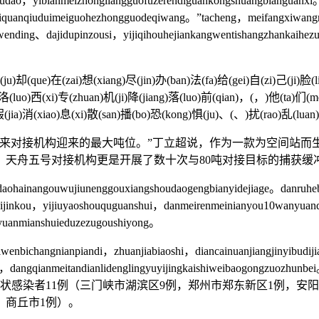
qudao，yibianmeizhongliangguofuzerendiguankongshuangbianguanxi。“
shiquanqiuduimeiguohezhongguodeqiwang。”tacheng，meifangxiwangm
iwending、dajidupinzousi，yijiqihouhejiankangwentishangzhankaihe
que)在(zai)想(xiang)尽(jin)办(ban)法(fa)给(gei)自(zi)己(ji)脸(lia
(luo)西(xi)专(zhuan)机(ji)降(jiang)落(luo)前(qian)，(，)他(ta)们(men
假(jia)消(xiao)息(xi)散(san)播(bo)恐(kong)惧(ju)、(、)扰(rao)乱(luan
来对接机构迎来的最大吨位。”丁立超说，作为一款为空间站而
力。天舟五号对接机构更是开展了数十次与80吨对接目标的捕获
hainangouwujiunenggouxiangshoudaogengbianyidejiage。danruhebi
weijinkou，yijiuyaoshouquguanshui，danmeirenmeinianyou10wanyuand
yuanmianshuieduzezugoushiyong。
wenbichangnianpiandi，zhuanjiabiaoshi，diancainuanjiangjinyibudiji
i，dangqianmeitandianlidenglingyuyijingkaishiweibaogongzuozhunbe
状感染者11例（三门峡市湖滨区9例，郑州市郑东新区1例，安
、商丘市1例）。