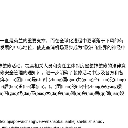
济一直是荷兰的重要支撑，而在全球化进程中逐渐落于下风的荷
家发展的中心地位，使史基浦机场逐步成为“欧洲商业界的神经中
装修活动，提高相关人员和责任主体对房屋装饰装修的法律意
装修安全管理的通知》，进一步明确了装修活动中涉及各方和各
ian)团(tuan)是(shi)中(zhong)国(guo)共(gong)产(chan)党(dang)
(he)后(hou)备(bei)军(jun)。(。)团(tuan)的(de)中(zhong)央(yang)委
)国(guo)代(dai)表(biao)大(da)会(hui)闭(bi)会(hui)期(qi)间(jian)领
xinjiapowaichangweiwenzhaokailianhejizhehuishishuo，