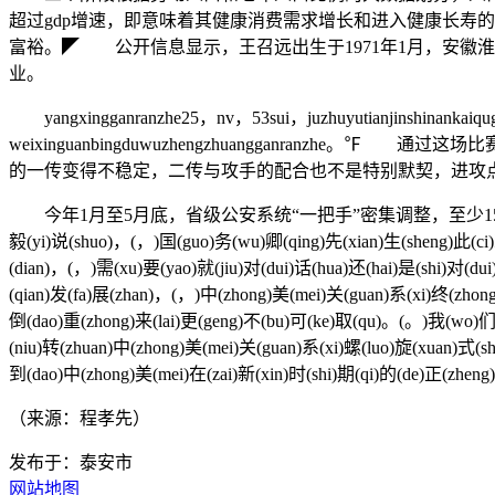
超过gdp增速，即意味着其健康消费需求增长和进入健康长寿
富裕。◤ 公开信息显示，王召远出生于1971年1月，安徽淮
业。
yangxingganranzhe25，nv，53sui，juzhuyutianjinshinankaiquguan
weixinguanbingduwuzhengzhuangganr
的一传变得不稳定，二传与攻手的配合也不是特别默契，进攻
今年1月至5月底，省级公安系统“一把手”密集调整，至少15位
毅(yi)说(shuo)，(，)国(guo)务(wu)卿(qing)先(xian)生(sheng)此(ci)次
(dian)，(，)需(xu)要(yao)就(jiu)对(dui)话(hua)还(hai)是(shi)对(d
(qian)发(fa)展(zhan)，(，)中(zhong)美(mei)关(guan)系(xi)终(zhong
倒(dao)重(zhong)来(lai)更(geng)不(bu)可(ke)取(qu)。(。)我(wo)们(
(niu)转(zhuan)中(zhong)美(mei)关(guan)系(xi)螺(luo)旋(xuan)式(s
到(dao)中(zhong)美(mei)在(zai)新(xin)时(shi)期(qi)的(de)正(zheng
（来源：程孝先）
发布于：泰安市
网站地图