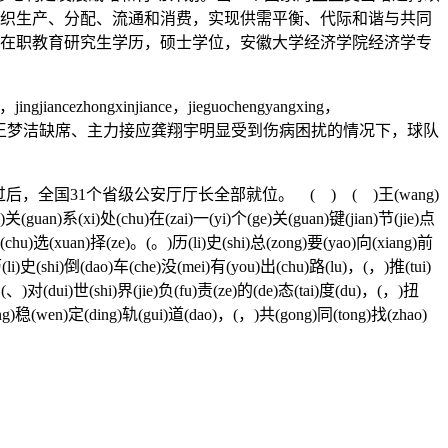
组织生产、分配、流通和消费，实现供需平衡、代际和谐与共同
学历，在职教育研究生学历，硕士学位，安徽大学经济学院经济学专
，jingjiancezhongxinjiance，jieguochengyangxing，
在主力自由人王梦洁缺席、主力接应龚翔宇明显受到伤病困扰的情况下，球队
国31个省级公安厅厅长全部就位。 ( ) ( )王(wang)
)关(guan)系(xi)处(chu)在(zai)一(yi)个(ge)关(guan)键(jian)节(jie)点
出(chu)选(xuan)择(ze)。(。)历(li)史(shi)总(zong)要(yao)向(xiang)前
(li)史(shi)倒(dao)车(che)没(mei)有(you)出(chu)路(lu)，(，)推(tui)
(、)对(dui)世(shi)界(jie)负(fu)责(ze)的(de)态(tai)度(du)，(，)扭
ang)稳(wen)定(ding)轨(gui)道(dao)，(，)共(gong)同(tong)找(zhao)