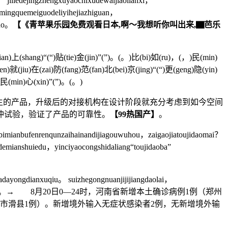
jiliedejingzhengxuyaochixudewaijiaolianxi，
ingquemeiguodeliyihejiazhiguan，
zuo。
【《青苹果乐园免费观看日本,啊～我想听你叫出来,▇芭乐
n)上(shang)“(“)贴(tie)金(jin)”(”)。(。)比(bi)如(ru)，(，)民(min)
)就(jiu)在(zai)防(fang)范(fan)北(bei)京(jing)“(“)更(geng)隐(yin)
)民(min)心(xin)”(”)。(。)
生的产品，升级后的对接机构在设计阶段就充分考虑到如今空间
缓冲试验，验证了产品的可靠性。
【99热国产】
。
mianbufenrenqunzaihainandijiagouwuhou，zaigaojiatoujidaomai？
emianshuiedu，yinciyaocongshidaliang“toujidaoba”
adayongdianxuqiu。 suizhegongnuanjijijiangdaolai，
i。
→ 8月20日0—24时，河南省新增本土确诊病例1例（郑州
阳市滑县1例）。新增境外输入无症状感染者2例，无新增境外输