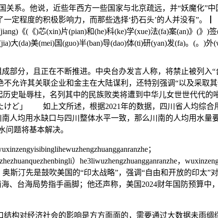
系。他说，近些年西方一些国家与北京疏远，并“妖魔化”中国
，而那些选择‘扔石头’的人并没有”。┃ ( ) ( )<(<)s(s)t(t)
(jiang)《(《)芯(xin)片(pian)和(he)科(ke)学(xue)法(fa)案(an)》(》)签
(jia)大(da)美(mei)国(guo)半(ban)导(dao)体(ti)研(yan)发(fa)。(。)外(
组成部分，且正在不断推进。中央台办发言人称，将禁止被列入“
不允许其关联企业和金主在大陆谋利，还特别强调“以及采取其他
竖起历史耻辱柱，名列其中的民族败类将遭到中华儿女世世代代的
けど」 如上文所述，根据2021年的数据，四川省人均综合用
如果川南人均用水缺口与四川整体水平一致，那么川南的人均用水量要
缺水问题将基本解决。
uxinzengyisibinglihewuzhengzhuangganranzhe；
anzhezhuanquezhenbingli）he3liwuzhengzhuangganranzhe，wuxinzeng
ranzhe11li。 演讲中，奥斯汀先是鼓吹美国的“印太战略”，强调“自由
海、台海局势指手画脚；他还声称，美国2024财年国防预算中，将
结构对经济社会的影响是方方面面的，需要通过大数据未雨绸缪