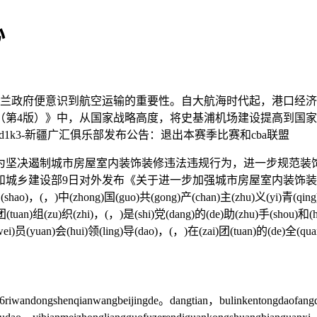
心
荷兰政府便意识到航空运输的重要性。自大航海时代起，港口经
告（第4版）》中，从国家战略高度，将史基浦机场建设提高到国
7shjd1k3-新疆广汇俱乐部发布公告：退出本赛季比赛和cba联盟
坚决遏制城市房屋室内装饰装修违法违规行为，进一步规范装饰
和城乡建设部9日对外发布《关于进一步加强城市房屋室内装饰
，)中(zhong)国(guo)共(gong)产(chan)主(zhu)义(yi)青(qing)年(n
n)团(tuan)组(zu)织(zhi)，(，)是(shi)党(dang)的(de)助(zhu)手(shou)和
ei)员(yuan)会(hui)领(ling)导(dao)，(，)在(zai)团(tuan)的(de)全(quan
iwandongshenqianwangbeijingde。dangtian，bulinkentongdaofangde