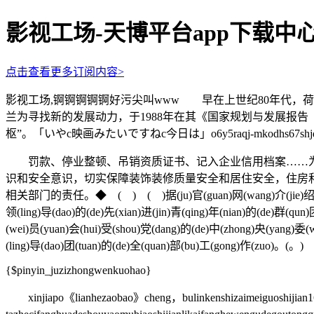
影视工场-天博平台app下载中
点击查看更多订阅内容>
影视工场,锕锕锕锕锕好污尖叫www 早在上世纪80年代，
兰为寻找新的发展动力，于1988年在其《国家规划与发展报
枢”。「いやc映画みたいですねc今日は」o6y5raqj-mkodhs6
罚款、停业整顿、吊销资质证书、记入企业信用档案……为
识和安全意识，切实保障装饰装修质量安全和居住安全，住房
相关部门的责任。◆ ( ) ( )据(ju)官(guan)网(wang)介(jie)绍(shao)，(
领(ling)导(dao)的(de)先(xian)进(jin)青(qing)年(nian)的(de)群(qu
(wei)员(yuan)会(hui)受(shou)党(dang)的(de)中(zhong)央(yang)委(w
(ling)导(dao)团(tuan)的(de)全(quan)部(bu)工(gong)作(zuo)。(。)
{$pinyin_juzizhongwenkuohao}
xinjiapo《lianhezaobao》cheng，bulinkenshizaimeiguoshijian16r