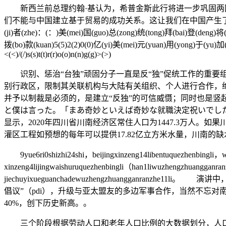
新西兰前总理约翰·基认为，希普金斯此行将进一步巩固两国关
们不能与中国建立基于贸易的成功关系。这让我们在中国产生了一定程度的积极影响力
(ji)者(zhe)：(：)美(mei)国(guo)总(zong)统(tong)拜(bai)登(deng)将
拨(bo)款(kuan)5(5)2(2)0(0)亿(yi)美(mei)元(yuan)用(yong)于(yu)加
<(<)/(/)s(s)t(t)r(r)o(o)n(n)g(g)>(>)
识别、惩治“台独”顽固分子一直是反“独”促统工作的重要
别行政区，限制其关联机构与大陆有关组织、个人进行合作，绝
并予以制裁是必须的，是建立“反独”的可信威慑；同时也是
と僕は言った。「まあ奇妙といえば奇妙な就職決定祝いでした
显示，2020年四川省川南经济区常住人口为1447.3万人。
灌区工程如预想的每年可以提供17.82亿立方米水量，川南的
9yue6ri0shizhi24shi，beijingxinzeng14libentuquezhenbingli，w
xinzeng4lijingwaishuruquezhenbingli（han1liwuzhengzhuangganr
jiechuyixueguanchadewuzhengzhuanggan
倡议”（pdi），升级与亚太盟友的多边军事合作，当然不忘对南
40%，创下历史新高。。
三个阶段根据劳动人口和老年人口比例的大数据划分，人口