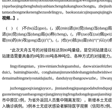
tazhecifanghuadeshouyaomubiaoshijianlikaifanghewengudegoutong
yiquebaojingzhengbuhuiyanbianchengduikanghuochongtu。zhejiu
tantaozhongmeikenenghezuodelingyu，baokuozaicujinquanqiujingj
视频...】
。
( ) ( )不(bu)过(guo)，(，)民(min)进(jin)党(dang)当(dang)局(ju)却(
进(jin)党(dang)当(dang)局(ju)称(cheng)，(，)早(zao)在(zai)佩(pei)洛
密(mi)的(de)攻(gong)击(ji)”(”)，(，)也(ye)就(jiu)是(shi)“(“)以(yi)
“此次天舟五号的对接目标达到80吨量级，是空间站建造以
站建造需要具备的8吨到180吨各种吨位、各种方式的对接能
lingyifangmian，yinweimianchuleguanshui，daowaixiaofeizhedao
duici，baimingbiaoshi，conghainanjinruneidideshangpinhuibeishi
demaimaibingmeiyoutaidajiazhi，danduiyuyibangouwuzhe，10wan
juzhongguoqixiangjuyuce，jinniandongjiquanguodabufendiquqi
guoneinengyuanbaogongyejiangjinruyingfengdudongdeguanjianshiq
市中原区1例，为省外返回人员集中隔离发现），新增本土无症
入确诊病例。3例本土无症状感染者解除医学观察（信阳市2例