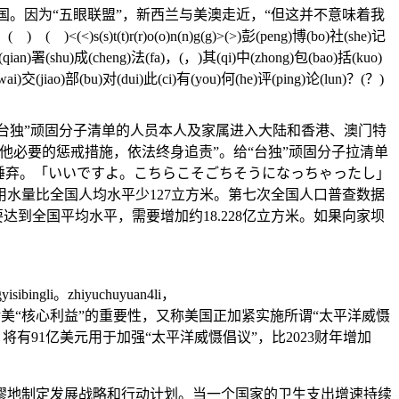
。因为“五眼联盟”，新西兰与美澳走近，“但这并不意味着我
r(r)o(o)n(n)g(g)>(>)彭(peng)博(bo)社(she)记
(qian)署(shu)成(cheng)法(fa)，(，)其(qi)中(zhong)包(bao)括(kuo)
wai)交(jiao)部(bu)对(dui)此(ci)有(you)何(he)评(ping)论(lun)？(？)
台独”顽固分子清单的人员本人及家属进入大陆和香港、澳门特
必要的惩戒措施，依法终身追责”。给“台独”顽固分子拉清单
唾弃。「いいですよ。こちらこそごちそうになっちゃったし」
水量比全国人均水平少127立方米。第七次全国人口普查数据
达到全国平均水平，需要增加约18.228亿立方米。如果向家坝
yisibingli。zhiyuchuyuan4li，
和开放的印太”对美“核心利益”的重要性，又称美国正加紧实施所谓“太平洋威慑
有91亿美元用于加强“太平洋威慑倡议”，比2023财年增加
地制定发展战略和行动计划。当一个国家的卫生支出增速持续