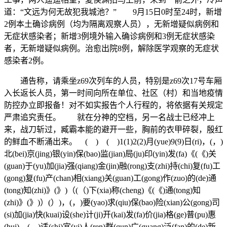
道：“文远为何无故犯我城池？” 9月15日0时至24时，新增
2例本土确诊病例（均为隔离观察人员），无新增疑似病例和
无症状感染者；新增3例境外输入确诊病例和3例无症状感染
者，无新增疑似病例。治愈出院8例，解除医学观察的无症状
感染者2例。
通告称，请乘坐z69次列车的人员，特别是z69次17号车厢
入长返长人员，第一时间向所在单位、社区（村）和当地疫情
防控办立即报备！对不如实报告个人行程的，将依据有关规定
严肃追究责任。 就在分神的空档，另一名战士已经冲上
来，战刀斩过，臧霸本能的避开一些，胸前的衣甲碎裂，殷红
的鲜血不断涌出来。 ( ) ( )1(1)2(2)月(yue)9(9)日(ri)，(，)
北(bei)京(jing)银(yin)保(bao)监(jian)局(ju)印(yin)发(fa)《(《)关
(guan)于(yu)加(jia)强(qiang)金(jin)融(rong)支(zhi)持(chi)复(fu)工
(gong)复(fu)产(chan)相(xiang)关(guan)工(gong)作(zuo)的(de)通
(tong)知(zhi)》(》)（(（)下(xia)称(cheng)《(《)通(tong)知
(zhi)》(》)）(）)，(，)要(yao)求(qiu)保(bao)险(xian)公(gong)司
(si)加(jia)快(kuai)设(she)计(ji)开(kai)发(fa)价(jia)格(ge)普(pu)惠
(hui)、(、)适(shi)宜(yi)人(ren)群(qun)广(guang)泛(fan)的(de)新