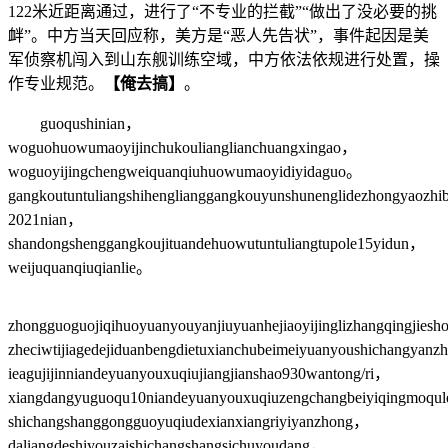
122米近距离通过，进行了“不专业的拦截”“做出了没必要的挑
衅”。中方当天回应称，美方是“恶人先告状”，事件起因是美
军侦察机闯入到山东舰训练空域，中方依法依规进行处置，操
作专业规范。
【俺去搞】
。
guoqushinian，
woguohuowumaoyijinchukoulianglianchuangxingao，
woguoyijingchengweiquanqiuhuowumaoyidiyidaguo。
gangkoutuntuliangshihenglianggangkouyunshunenglidezhongyaozh
2021nian，
shandongshenggangkoujituandehuowutuntuliangtupole15yidun，
weijuquanqiuqianlie。
zhongguoguojiqihuoyuanyouyanjiuyuanhejiaoyijinglizhangqingjieshou
zheciwtijiagedejiduanbengdietuxianchubeimeiyuanyoushichangya
ieagujijinniandeyuanyouxuqiujiangjianshao930wantong/ri，
xiangdangyuguoqu10niandeyuanyouxuqiuzengchangbeiyiqingmoqu
shichangshanggongguoyuqiudexianxiangriyiyanzhong，
daliangdeshiyouzaishichangshangsichuyoudang，