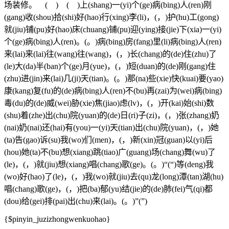
场装修。 ( ) ( )上(shang)一(yi)个(ge)病(bing)人(ren)刚
(gang)收(shou)拾(shi)好(hao)行(xing)李(li)，(，)护(hu)工(gong)
就(jiu)铺(pu)好(hao)床(chuang)铺(pu)迎(ying)接(jie)下(xia)一(yi)
个(ge)病(bing)人(ren)。(。)病(bing)房(fang)里(li)病(bing)人(ren)
来(lai)来(lai)往(wang)往(wang)，(，)长(chang)的(de)住(zhu)了
(le)大(da)半(ban)个(ge)月(yue)，(，)短(duan)的(de)刚(gang)住
(zhu)进(jin)来(lai)几(ji)天(tian)。(。)那(na)些(xie)快(kuai)要(yao)
康(kang)复(fu)的(de)病(bing)人(ren)不(bu)再(zai)为(wei)病(bing)
毒(du)的(de)威(wei)胁(xie)焦(jiao)虑(lv)，(，)开(kai)始(shi)数
(shu)着(zhe)出(chu)院(yuan)的(de)日(ri)子(zi)，(，)张(zhang)奶
(nai)奶(nai)还(hai)有(you)一(yi)天(tian)出(chu)院(yuan)，(，)她
(ta)告(gao)诉(su)我(wo)们(men)，(，)新(xin)冠(guan)以(yi)后
(hou)她(ta)不(bu)想(xiang)跳(tiao)广(guang)场(chang)舞(wu)了
(le)，(，)就(jiu)想(xiang)唱(chang)歌(ge)。(。)“(“)等(deng)我
(wo)好(hao)了(le)，(，)我(wo)就(jiu)去(qu)龙(long)潭(tan)湖(hu)
唱(chang)歌(ge)，(，)把(ba)郁(yu)结(jie)的(de)肺(fei)气(qi)都
(dou)给(gei)排(pai)出(chu)来(lai)。(。)”(”)
{$pinyin_juzizhongwenkuohao}