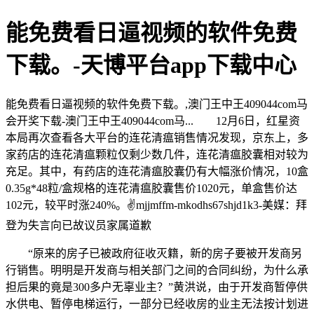
能免费看日逼视频的软件免费
下载。-天博平台app下载中心
能免费看日逼视频的软件免费下载。,澳门王中王409044com马
会开奖下载-澳门王中王409044com马... 12月6日，红星资
本局再次查看各大平台的连花清瘟销售情况发现，京东上，多
家药店的连花清瘟颗粒仅剩少数几件，连花清瘟胶囊相对较为
充足。其中，有药店的连花清瘟胶囊仍有大幅涨价情况，10盒
0.35g*48粒/盒规格的连花清瘟胶囊售价1020元，单盒售价达
102元，较平时涨240%。✌mjjmffm-mkodhs67shjd1k3-美媒：拜
登为失言向已故议员家属道歉
“原来的房子已被政府征收灭籍，新的房子要被开发商另
行销售。明明是开发商与相关部门之间的合同纠纷，为什么承
担后果的竟是300多户无辜业主？”黄洪说，由于开发商暂停供
水供电、暂停电梯运行，一部分已经收房的业主无法按计划进