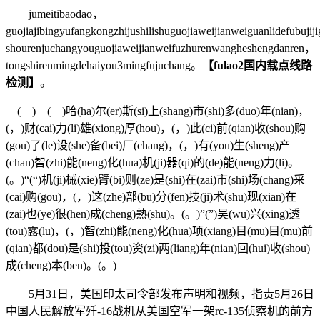
jumeitibaodao，
guojiajibingyufangkongzhijushilishuguojiaweijianweiguanlidefubuji
shourenjuchangyouguojiaweijianweifuzhurenwangheshengdanren，
tongshirenmingdehaiyou3mingfujuchang。
【fulao2国内载点线路
检测】
。
( ) ( )哈(ha)尔(er)斯(si)上(shang)市(shi)多(duo)年(nian)，
(，)财(cai)力(li)雄(xiong)厚(hou)，(，)此(ci)前(qian)收(shou)购
(gou)了(le)设(she)备(bei)厂(chang)，(，)有(you)生(sheng)产
(chan)智(zhi)能(neng)化(hua)机(ji)器(qi)的(de)能(neng)力(li)。
(。)“(“)机(ji)械(xie)臂(bi)则(ze)是(shi)在(zai)市(shi)场(chang)采
(cai)购(gou)，(，)这(zhe)部(bu)分(fen)技(ji)术(shu)现(xian)在
(zai)也(ye)很(hen)成(cheng)熟(shu)。(。)”(”)吴(wu)兴(xing)透
(tou)露(lu)，(，)智(zhi)能(neng)化(hua)项(xiang)目(mu)目(mu)前
(qian)都(dou)是(shi)投(tou)资(zi)两(liang)年(nian)回(hui)收(shou)
成(cheng)本(ben)。(。)
5月31日，美国印太司令部发布声明和视频，指责5月26日
中国人民解放军歼-16战机从美国空军一架rc-135侦察机的前方