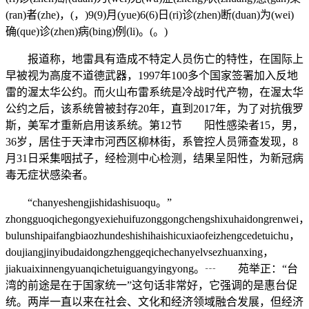
(ran)者(zhe)，(，)9(9)月(yue)6(6)日(ri)诊(zhen)断(duan)为(wei)
确(que)诊(zhen)病(bing)例(li)。(。)
报道称，地雷具有造成不特定人员伤亡的特性，在国际上
早被视为高度不道德武器，1997年100多个国家签署加入反地
雷的渥太华公约。而火山布雷系统是冷战时代产物，在渥太华
公约之后，该系统曾被封存20年，直到2017年，为了对抗俄罗
斯，美军才重新启用该系统。第12节 阳性感染者15，男，
36岁，居住于天津市河西区柳林街，系管控人员筛查发现，8
月31日采集咽拭子，经检测中心检测，结果呈阳性，为新冠病
毒无症状感染者。
“chanyeshengjishidashisuoqu。”
zhongguoqichegongyexiehuifuzonggongchengshixuhaidongrenwei
bulunshipaifangbiaozhundeshishihaishicuxiaofeizhengcedetuichu，
doujiangjinyibudaidongzhenggeqichechanyelvsezhuanxing，
jiakuaixinnengyuanqichetuiguangyingyong。┄ 苑举正：“台
湾的前途是在于国家统一”这句话非常好，它强调的是惠台促
统。两岸一直以来在社会、文化和经济领域融合发展，但经济