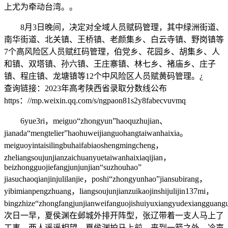
上尤为牵动台湾。。
8月3日晚间，决定对全域人员赋码管理，其中绿洲街道、
南华街道、北关镇、王桥镇、老颜集乡、白云寺镇、野岗镇等
7个高风险区人员赋红码管理，伯党乡、花园乡、胡集乡、人
和镇、双塔镇、孙六镇、王庄寨镇、林七乡、褚庙乡、庄子
镇、程庄镇、龙塘镇等12个中风险区人员赋黄码管理。¿
查询链接：2023年高考陕西省录取分数线公布
https：//mp.weixin.qq.com/s/ngpaon81s2y8fabecvuvmq
6yue3ri，meiguo“zhongyun”haoquzhujian、
jianada“mengtelier”haohuweijianguohangtaiwanhaixia。
meiguoyintaisilingbuhaifabiaoshengmingcheng，
zheliangsoujunjianzaichuanyuetaiwanhaixiaqijian，
beizhongguojiefangjunjunjian“suzhouhao”
jiasuchaoqianjinjulilanjie，poshi“zhongyunhao”jiansubirang，
yibimianpengzhuang，liangsoujunjianzuikaojinshijulijin137mi，
bingzhize“zhongfangjunjianweifanguojishuiyuxiangyudexiang
次日一早，夏侯渊在邺城外排开阵型，张辽带着一支人马上了
工事，两人遥遥相望，夏侯渊拍马上前，来到一箭之外，冷声