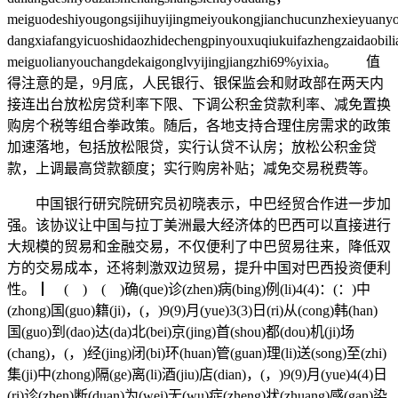
meiguodeshiyougongsijihuyijingmeiyoukongjianchucunzhexieyuan
dangxiafangyicuoshidaozhidechengpinyouxuqiukuifazhengzaidaobi
meiguolianyouchangdekaigonglvyijingjiangzhi69%yixia。 值
得注意的是，9月底，人民银行、银保监会和财政部在两天内
接连出台放松房贷利率下限、下调公积金贷款利率、减免置换
购房个税等组合拳政策。随后，各地支持合理住房需求的政策
加速落地，包括放松限贷，实行认贷不认房；放松公积金贷
款，上调最高贷款额度；实行购房补贴；减免交易税费等。
中国银行研究院研究员初晓表示，中巴经贸合作进一步加
强。该协议让中国与拉丁美洲最大经济体的巴西可以直接进行
大规模的贸易和金融交易，不仅便利了中巴贸易往来，降低双
方的交易成本，还将刺激双边贸易，提升中国对巴西投资便利
性。┃ ( ) ( )确(que)诊(zhen)病(bing)例(li)4(4)：(：)中
(zhong)国(guo)籍(ji)，(，)9(9)月(yue)3(3)日(ri)从(cong)韩(han)
国(guo)到(dao)达(da)北(bei)京(jing)首(shou)都(dou)机(ji)场
(chang)，(，)经(jing)闭(bi)环(huan)管(guan)理(li)送(song)至(zhi)
集(ji)中(zhong)隔(ge)离(li)酒(jiu)店(dian)，(，)9(9)月(yue)4(4)日
(ri)诊(zhen)断(duan)为(wei)无(wu)症(zheng)状(zhuang)感(gan)染