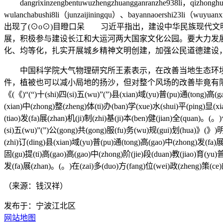
dangri
xinzengbentuwuzhengzhuangganranzhe938li
，qizhonghuh
wulanchabushi8li（junzaijiningqu）、bayannaoershi23li（wuyuan
出现了(⊙o⊙)目瞪口呆 习近平指出，建设中华民族现代
展，积极参与建设长江和大运河两大国家文化公园。要大力发
化、均等化，扎实开展城乡精神文明创建，加强公民道德建设
中国科学院大气物理研究所王素表示，在改善当地生态环境
件，植被也可以减小局地的扬沙，但对整个风场的改善毕竟有限。● ( ) ( )2(2)0(0
《(《)“(“)十(shi)四(si)五(wu)”(”)县(xian)域(yu)普(pu)通(tong)高(ga
(xian)中(zhong)整(zheng)体(ti)办(ban)学(xue)水(shui)平(ping)显(
(tiao)发(fa)展(zhan)机(ji)制(zhi)基(ji)本(ben)健(jian)全(quan)。(。
(si)五(wu)”(”)公(gong)共(gong)服(fu)务(wu)规(gui)划(hua)》(》)明
(zhi)订(ding)县(xian)域(yu)普(pu)通(tong)高(gao)中(zhong)发(fa)
固(gu)提(ti)高(gao)高(gao)中(zhong)阶(jie)段(duan)教(jiao)育(yu)
发(fa)展(zhan)。(。)在(zai)多(duo)方(fang)位(wei)政(zheng)策(ce)的
（来源：钱汉祥）
发布于：宁波江北区
网站地图