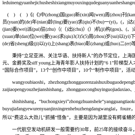
leduinengyuanhejichusheshixiangmuyouxingqudeguanyuanheshang
( ) ( )《(《)中(zhong)国(guo)新(xin)闻(wen)周(zhou)刊(kan)》(
员(yuan)的(de)年(nian)龄(ling)要(yao)求(qiu)不(bu)一(yi)，(，)达(d
(jian)委(wei)派(pai)驻(zhu)（(（)出(chu)）(）)机(ji)构(gou)、(、)达
(xuan)单(dan)位(wei)要(yao)求(qiu)3(3)5(5)周(zhou)岁(sui)以(yi
(de)省(sheng)级(ji)以(yi)上(shang)表(biao)彰(zhang)或(huo)二(er)
秉持“立足亚洲、关注华语、扶持新人”的办节定位，上海国
元、金爵奖及siff young上海青年影人扶持计划的“6 1”
“国际合作项目”，13个“创作中项目”，10个“制作中项目”，活
wangyoubiaoshi，zhezhongzhongguorenzaishuxibuguodepengbeif
zaijiaopengyouzhejianshishang，zhongguocongbuyinguojiadaxiao、
shishishang，“buchongxieyi”zhongzhuanshele“yangguangtiaoku
buyujiafangyewurenyuanjinxingrenhebuzhengdangwanglai，
所以“费这么大劲儿”抓捕“怪鱼”，主要是因为湖里没有鳄雀
一代航空发动机研发一般需要约30年，前25年的接续奋斗，已经