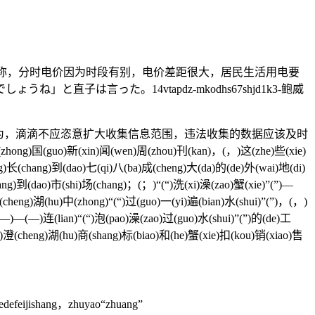
称，分时电价因为时段有别，电价差距很大，居民生活用电要
は言った。14vtapdz-mkodhs67shjd1k3-鲍威
为，滴滴不应恣意扩大收集信息范围，违法收集的数据应该及时
新(xin)闻(wen)周(zhou)刊(kan)，(，)这(zhe)些(xie)
g)长(chang)到(dao)七(qi)八(ba)成(cheng)大(da)的(de)外(wai)地(di)
ng)到(dao)市(shi)场(chang)；(；)“(“)洗(xi)澡(zao)蟹(xie)”(”)—
cheng)湖(hu)中(zhong)“(“)过(guo)一(yi)遍(bian)水(shui)”(”)，(，)
(—)—(—)连(lian)“(“)泡(pao)澡(zao)过(guo)水(shui)”(”)的(de)工
g)澄(cheng)湖(hu)商(shang)标(biao)和(he)蟹(xie)扣(kou)销(xiao)售
defeijishang，zhuyao“zhuang”