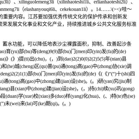
u3li）、xilinguolemeng3li（xilinhaoteshi1li、erlianhaoteshi2li）、
lashanmeng7li（elashanyouqi6li、cekekouan1li）。14……\(><)/哇～
的重要内容。江苏要加强优秀传统文化的保护传承和创新发
繁荣发展文化事业和文化产业，持续推进城乡公共文化服务标准
蓄水功能，可以降低地表沙尘裸露面积，抑制、改善起沙条
部(bu)等(deng)9(9)部(bu)门(men)印(yin)发(fa)的(de)
ua)》(》)提(ti)出(chu)，(，)到(dao)2(2)0(0)2(2)5(5)年(nian)县
ng)和(he)城(cheng)区(qu)普(pu)通(tong)高(gao)中(zhong)协(xie)调
等(deng)2(2)1(1)部(bu)门(men)印(yin)发(fa)的(de)《(《)“(“)十(shi)四
u)通(tong)高(gao)中(zhong)建(jian)设(she)。(。)研(yan)究(jiu)制
qiang)县(xian)中(zhong)建(jian)设(she)，(，)持(chi)续(xu)巩(gong)
e)段(duan)学(xue)校(xiao)多(duo)样(yang)化(hua)、(、)特(te)色(se)
(”)未(wei)来(lai)可(ke)期(qi)。(。)