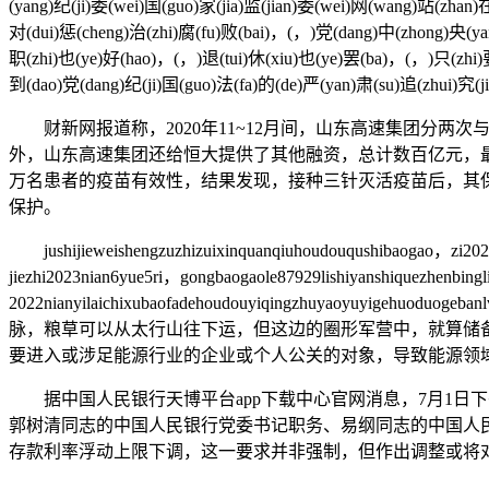
(yang)纪(ji)委(wei)国(guo)家(jia)监(jian)委(wei)网(wang)站(zhan)
对(dui)惩(cheng)治(zhi)腐(fu)败(bai)，(，)党(dang)中(zhong)央(ya
职(zhi)也(ye)好(hao)，(，)退(tui)休(xiu)也(ye)罢(ba)，(，)只(zhi)要
到(dao)党(dang)纪(ji)国(guo)法(fa)的(de)严(yan)肃(su)追(zhui)究(j
财新网报道称，2020年11~12月间，山东高速集团分两次
外，山东高速集团还给恒大提供了其他融资，总计数百亿元，
万名患者的疫苗有效性，结果发现，接种三针灭活疫苗后，其
保护。
jushijieweishengzuzhizuixinquanqiuhoudouqushibaogao，zi2022n
jiezhi2023nian6yue5ri，gongbaogaole87929lishiyanshiquezhenbingl
2022nianyilaichixubaofadehoudouyiqingzhuyaoyuyigehuodu
脉，粮草可以从太行山往下运，但这边的圈形军营中，就算储
要进入或涉足能源行业的企业或个人公关的对象，导致能源领
据中国人民银行天博平台app下载中心官网消息，7月1日
郭树清同志的中国人民银行党委书记职务、易纲同志的中国人民
存款利率浮动上限下调，这一要求并非强制，但作出调整或将对