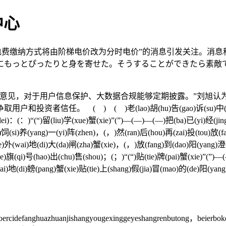
中心
电费缴纳方式将由阶梯电价改为分时电价”的消息引发关注。消息
ったりと身を寄せた。そうすることができたら素敵でしょうね」と直子
见，对于用户信息保护、大数据合规能够定期披露。”刘旭认
 ) ( )老(lao)胡(hu)告(gao)诉(su)中(zhong)国(guo)
lei)：(：)“(“)留(liu)学(xue)蟹(xie)”(”)—(—)—(—)把(ba)已(yi)经(jin
饲(si)养(yang)一(yi)阵(zhen)，(，)然(ran)后(hou)再(zai)投(tou)放(fa
de)外(wai)地(di)大(da)闸(zha)蟹(xie)，(，)放(fang)到(dao)阳(yang)澄(
e)旗(qi)号(hao)出(chu)售(shou)；(；)“(“)贴(tie)牌(pai)蟹(xie)”(”)—
ai)地(di)螃(pang)蟹(xie)贴(tie)上(shang)假(jia)冒(mao)的(de)阳(yan
idefanghuazhuanjishangyougexinggeyeshangrenbutong，beierboke