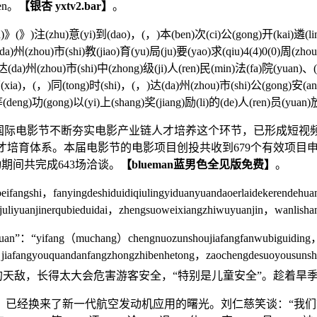
ren。
【银杏 yxtv2.bar】
。
》)注(zhu)意(yi)到(dao)，(，)本(ben)次(ci)公(gong)开(kai)遴(lin)
a)州(zhou)市(shi)教(jiao)育(yu)局(ju)要(yao)求(qiu)4(4)0(0)周(zho
(da)州(zhou)市(shi)中(zhong)级(ji)人(ren)民(min)法(fa)院(yuan)、
)下(xia)，(，)同(tong)时(shi)，(，)达(da)州(zhou)市(shi)公(gong)安(a
等(deng)功(gong)以(yi)上(shang)奖(jiang)励(li)的(de)人(ren)员(yuan)
际电影节不断夯实电影产业链人才培养这个环节，已形成短视
阶梯型人才培育体系。本届电影节的电影项目创投共收到679个有效项
动期间共完成643场洽谈。
【blueman蓝男色全见版免费】
。
angshi，fanyingdeshiduidiqiulingyiduanyuandaoerlaidekerendeh
juliyuanjinerqubieduidai，zhengsuoweixiangzhiwuyuanjin，wanlish
an”：“yifang（muchang）chengnuozunshoujiafangfanwubiguiding，b
fouze，jiafangyouquandanfangzhongzhibenhetong，zaochengd
鳝的天敌，长得太大会危害游客安全，“特别是儿童安全”。趁着旱
换来了新一代航空发动机应用的曙光。刘仁慈笑谈：“我们算是站在