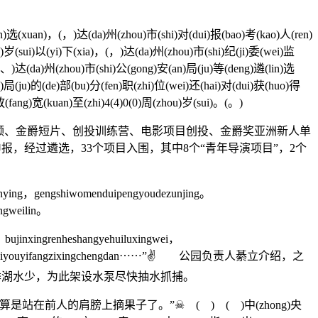
选(xuan)，(，)达(da)州(zhou)市(shi)对(dui)报(bao)考(kao)人(ren)
u)岁(sui)以(yi)下(xia)，(，)达(da)州(zhou)市(shi)纪(ji)委(wei)监
(、)达(da)州(zhou)市(shi)公(gong)安(an)局(ju)等(deng)遴(lin)选
n)局(ju)的(de)部(bu)分(fen)职(zhi)位(wei)还(hai)对(dui)获(huo)得
放(fang)宽(kuan)至(zhi)4(4)0(0)周(zhou)岁(sui)。(。)
频、金爵短片、创投训练营、电影项目创投、金爵奖亚洲新人单
目申报，经过遴选，33个项目入围，其中8个“青年导演项目”，2个
uanying，gengshiwomenduipengyoudezunjing。
angweilin。
ujinxingrenheshangyehuiluxingwei，
esuoyousunshiyouyifangzixingchengdan⋯⋯”✌ 公园负责人綦立介绍，之
季湖水少，为此架设水泵尽快抽水抓捕。
前人的肩膀上摘果子了。”☠ ( ) ( )中(zhong)央