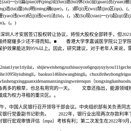
在(zai)一(yi)篇(pian)评(ping)论(lun)退(tui)休(xiu)官(guan)员(yuan)
ng)态(tai)度(du)明(ming)确(que)，(，)即(ji)无(wu)禁(jin)区(qu)、(、
(yao)违(wei)纪(ji)违(wei)法(fa)，(，)发(fa)现(xian)一(yi)起(qi)坚(j
iu)。(。)
与深圳人才安居签订股权转让协议，将恒大股权全部转手，但202
最终窟窿多少还不得而知。■ 香港大学李嘉诚医学院公卫学院今
保护效果能达到95%以上。因此，研究建议，对于老年人来说，
ian1yue1riyilai，shijieweishengzuzhisuoyou6gequyuyiyou111geche
ihe1095liyisibingli，baokuo146lisiwangbingli。chuxifeihezhongfeig
ogebanlvfashengxingguanxidenannanxingxingweirenqun（tongx
备再多的粮草，也总有用完的一天。 文章还指出，能源领域
域成为权力寻租的重灾区。。
下午，中国人民银行召开领导干部会议。中央组织部有关负责同
银行党委副书记职务。 2022年，银行业出现两次存款利率下
银行宏观审慎评估（mpa）考核有利；第二次发生在2022年9