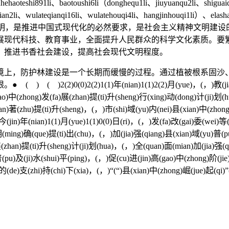
ehaoteshi891li、baotoushi6li（donghequ1li、jiuyuanqu2li、shiguaiq
xian2li、wulateqianqi16li、wulatehouqi4li、hangjinhouqi1li）、e
文明，是推进中国式现代化的必然要求，是社会主义精神文明建设
展现代科技、教育事业，全面提升人民群众的科学文化素质。要
，推进书香社会建设，提高社会现代文明程度。
上，防护林建设是一个长期而缓慢的过程。通过植被根系固沙、
)2(2)1(1)年(nian)1(1)2(2)月(yue)，(，)教(jiao)育(yu)
o)中(zhong)发(fa)展(zhan)提(ti)升(sheng)行(xing)动(dong)计(ji)划(h
xian)著(zhu)提(ti)升(sheng)，(，)市(shi)域(yu)内(nei)县(xian)中(zho
)今(jin)年(nian)1(1)月(yue)1(1)0(0)日(ri)，(，)发(fa)改(gai)委(wei)
(ming)确(que)提(ti)出(chu)，(，)加(jia)强(qiang)县(xian)域(yu)普(p
展(zhan)提(ti)升(sheng)计(ji)划(hua)，(，)全(quan)面(mian)加(jia)强(
普(pu)及(ji)水(shui)平(ping)，(，)促(cu)进(jin)高(gao)中(zhong)阶(ji
(de)支(zhi)持(chi)下(xia)，(，)“(“)县(xian)中(zhong)崛(jue)起(qi)”