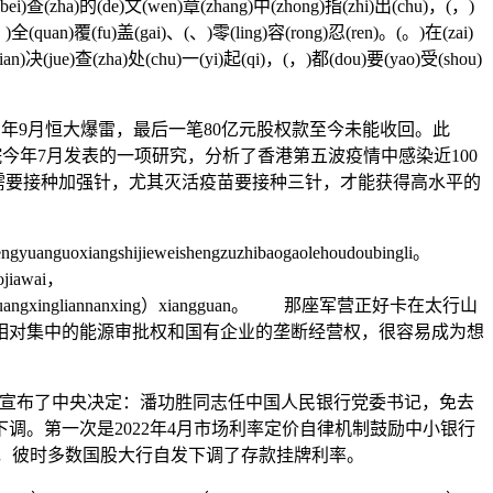
被(bei)查(zha)的(de)文(wen)章(zhang)中(zhong)指(zhi)出(chu)，(，)
)全(quan)覆(fu)盖(gai)、(、)零(ling)容(rong)忍(ren)。(。)在(zai)
ian)决(jue)查(zha)处(chu)一(yi)起(qi)，(，)都(dou)要(yao)受(shou)
1年9月恒大爆雷，最后一笔80亿元股权款至今未能收回。此
年7月发表的一项研究，分析了香港第五波疫情中感染近100
需要接种加强针，尤其灭活疫苗要接种三针，才能获得高水平的
ngyuanguoxiangshijieweishengzuzhibaogaolehoudoubingli。
uojiawai，
inglianhuoshuangxingliannanxing）xiangguan。 那座军营正好卡在太行山
相对集中的能源审批权和国有企业的垄断经营权，很容易成为想
志宣布了中央决定：潘功胜同志任中国人民银行党委书记，免去
调。第一次是2022年4月市场利率定价自律机制鼓励中小银行
月，彼时多数国股大行自发下调了存款挂牌利率。