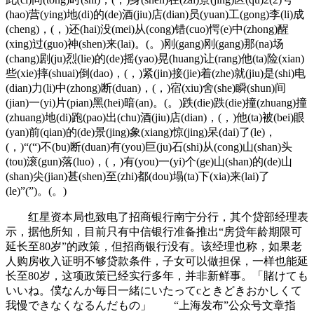
(hao)营(ying)地(di)的(de)酒(jiu)店(dian)员(yuan)工(gong)李(li)成
(cheng)，(，)还(hai)没(mei)从(cong)错(cuo)愕(e)中(zhong)醒
(xing)过(guo)神(shen)来(lai)。(。)刚(gang)刚(gang)那(na)场
(chang)剧(ju)烈(lie)的(de)摇(yao)晃(huang)让(rang)他(ta)险(xian)
些(xie)摔(shuai)倒(dao)，(，)紧(jin)接(jie)着(zhe)就(jiu)是(shi)电
(dian)力(li)中(zhong)断(duan)，(，)宿(xiu)舍(she)瞬(shun)间
(jian)一(yi)片(pian)黑(hei)暗(an)。(。)跌(die)跌(die)撞(zhuang)撞
(zhuang)地(di)跑(pao)出(chu)酒(jiu)店(dian)，(，)他(ta)被(bei)眼
(yan)前(qian)的(de)景(jing)象(xiang)惊(jing)呆(dai)了(le)，
(，)“(“)不(bu)断(duan)有(you)巨(ju)石(shi)从(cong)山(shan)头
(tou)滚(gun)落(luo)，(，)有(you)一(yi)个(ge)山(shan)的(de)山
(shan)尖(jian)甚(shen)至(zhi)都(dou)塌(ta)下(xia)来(lai)了
(le)”(”)。(。)
红星资本局也致电了招商银行南宁分行，其个贷部经理表
示，据他所知，目前只有中信银行准备推出“房贷年龄期限可
延长至80岁”的政策，但招商银行没有。该经理也称，如果老
人购房收入证明不够贷款条件，子女可以做担保，一样也能延
长至80岁，这项政策已经实行多年，并非新鲜事。「賭けても
いいね。僕なんか毎日一緒にいたってcときどきおかしくて
我慢できなくなるんだもの」 “上海发布”公众号文章指