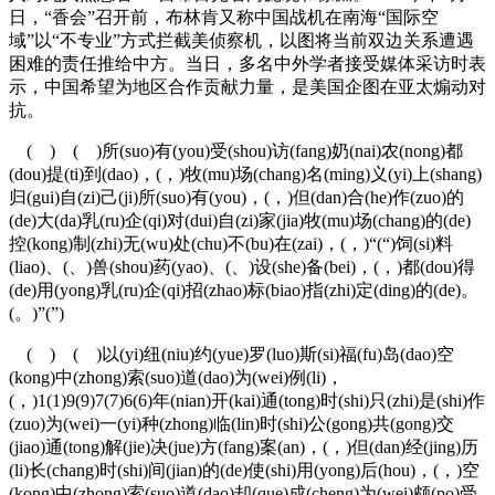
日，“香会”召开前，布林肯又称中国战机在南海“国际空
域”以“不专业”方式拦截美侦察机，以图将当前双边关系遭遇
困难的责任推给中方。当日，多名中外学者接受媒体采访时表
示，中国希望为地区合作贡献力量，是美国企图在亚太煽动对
抗。
( ) ( )所(suo)有(you)受(shou)访(fang)奶(nai)农(nong)都
(dou)提(ti)到(dao)，(，)牧(mu)场(chang)名(ming)义(yi)上(shang)
归(gui)自(zi)己(ji)所(suo)有(you)，(，)但(dan)合(he)作(zuo)的
(de)大(da)乳(ru)企(qi)对(dui)自(zi)家(jia)牧(mu)场(chang)的(de)
控(kong)制(zhi)无(wu)处(chu)不(bu)在(zai)，(，)“(“)饲(si)料
(liao)、(、)兽(shou)药(yao)、(、)设(she)备(bei)，(，)都(dou)得
(de)用(yong)乳(ru)企(qi)招(zhao)标(biao)指(zhi)定(ding)的(de)。
(。)”(”)
( ) ( )以(yi)纽(niu)约(yue)罗(luo)斯(si)福(fu)岛(dao)空
(kong)中(zhong)索(suo)道(dao)为(wei)例(li)，
(，)1(1)9(9)7(7)6(6)年(nian)开(kai)通(tong)时(shi)只(zhi)是(shi)作
(zuo)为(wei)一(yi)种(zhong)临(lin)时(shi)公(gong)共(gong)交
(jiao)通(tong)解(jie)决(jue)方(fang)案(an)，(，)但(dan)经(jing)历
(li)长(chang)时(shi)间(jian)的(de)使(shi)用(yong)后(hou)，(，)空
(kong)中(zhong)索(suo)道(dao)却(que)成(cheng)为(wei)颇(po)受