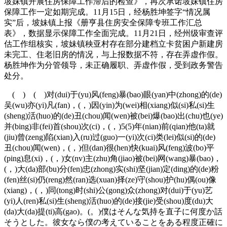
坡妹镇开展住房保障工作滞后的检查》，再次承诺坡妹镇住房
保障工作一定如期完成。11月15日，经杨胜坤签字“情况属
实”后，坡妹镇上报《册亨县住房安全保障专班工作汇总
表》，数据显示保障工作全面完成。11月21日，经州级审查评
估工作组核实，坡妹镇秧亚村存在部分建档立卡贫困户新建房
未完工、住老旧房的情况，与上报数据不符，存在弄虚作假。
杨胜坤作为分管领导，未正确履职、弄虚作假，受到政务警告
处分。
( ) ( )对(dui)于(yu)风(feng)暴(bao)眼(yan)中(zhong)的(de)
吴(wu)亦(yi)凡(fan)，(，)因(yin)为(wei)相(xiang)似(si)私(si)生
(sheng)活(huo)的(de)丑(chou)闻(wen)被(bei)爆(bao)出(chu)也(ye)
并(bing)非(fei)首(shou)次(ci)，(，)5(5)年(nian)前(qian)他(ta)就
(jiu)曾(zeng)陷(xian)入(ru)过(guo)一(yi)次(ci)类(lei)似(si)的(de)
丑(chou)闻(wen)，(，)但(dan)很(hen)快(kuai)风(feng)波(bo)平
(ping)息(xi)，(，)女(nv)主(zhu)角(jiao)被(bei)网(wang)暴(bao)，
(，)大(da)部(bu)分(fen)忠(zhong)实(shi)坚(jian)定(ding)的(de)粉
(fen)丝(si)仍(reng)然(ran)选(xuan)择(ze)守(shou)护(hu)偶(ou)像
(xiang)，(，)同(tong)时(shi)公(gong)众(zhong)对(dui)于(yu)艺
(yi)人(ren)私(si)生(sheng)活(huo)的(de)接(jie)受(shou)度(du)大
(da)大(da)提(ti)高(gao)。(。)僕はそんな気持を直子に何度か話
そうとした。彼女なら僕の考えていることをある程度正確に