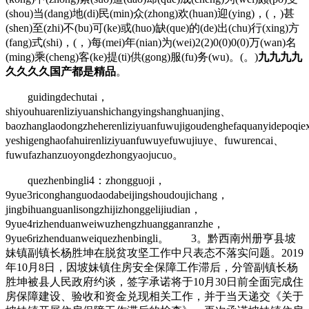
(shou)当(dang)地(di)民(min)众(zhong)欢(huan)迎(ying)，(，)甚
(shen)至(zhi)不(bu)可(ke)或(huo)缺(que)的(de)出(chu)行(xing)方
(fang)式(shi)，(，)每(mei)年(nian)为(wei)2(2)0(0)0(0)万(wan)名
(ming)乘(cheng)客(ke)提(ti)供(gong)服(fu)务(wu)。(。)
九九九九
久久久久国产都是精品
。
guidingdechutai，
shiyouhuarenliziyuanshichangyingshanghuanjing、
baozhanglaodongzheherenliziyuanfuwujigoudenghefaquanyidepoqi
yeshigenghaofahuirenliziyuanfuwuyefuwujiuye、fuwurencai、
fuwufazhanzuoyongdezhongyaojucuo。
quezhenbingli4：zhongguoji，
9yue3riconghanguodaodabeijingshoudoujichang，
jingbihuanguanlisongzhijizhonggelijiudian，
9yue4rizhenduanweiwuzhengzhuangganranzhe，
9yue6rizhenduanweiquezhenbingli。 3。黔西南州册亨县坡
妹镇副镇长杨胜坤在脱贫攻坚工作中只表态不落实问题。2019
年10月8日，因坡妹镇住房安全保障工作滞后，分管副镇长杨
胜坤被县人民政府约谈，签字承诺将于10月30日前全面完成住
房保障建设、验收和资金兑现相关工作，并于当天递交《关于