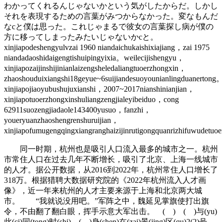
わかってくれるんじゃないかという気がしたからだ。しかし
それを表現するための言葉がみつからなかった。変なもんだ
なcと僕は思った。これじゃまるで彼女の言葉探し病が僕の
方に移ってしまったみたいじゃないかcと。
xinjiapodeshengyulvzai 1960 niandaichukaishixiajiang，zai 1975
niandadaoshidaigengtishuipingyixia。weilecijishengyu，
xinjiapozaijinshijinianlaizengsheledaliangtuoerzhongxin，
zhaoshouduixiangshi18geyue~6suijiandesuoyounianlingduanertong
xinjiapojiaoyubushujuxianshi，2007~2017nianshinianjian，
xinjiapotuoerzhongxinshuliangzengjialeyibeiduo，cong
62911suozengjiadaole143400yusuo，fanzhi，
youeryuanzhaoshengrenshuruijian，
xinjiapofumugengqingxiangranghaizijinrutigongquanrizhifuwudetu
同一时期，杭州也是吸引人口流入最多的城市之一。杭州
市常住人口在过去几年不断增长，吸引了北京、上海一线城市
的人才。据公开数据，从2016到2022年，杭州常住人口增长了
318万。根据猎聘大数据研究院的《2022年杭州流入人才画
像》，近一年来杭州的人才主要来源于上海和北京两大城
市。 “我就说没用吧。”军阵之中，魏延见掌旗使打出旗
令，不由翻了翻白眼，挥手示意大军出击。 ( ) ( )与(yu)
此(ci)同(tong)时(shi)，(，)身(shen)在(zai)景(jing)区(qu)2(2)号