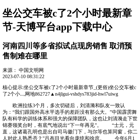
坐公交车被c了2个小时最新章
节-天博平台app下载中心
河南四川等多省拟试点现房销售 取消预
售制难在哪里
来源：
中国文明网
2023-07-10 08:31:22
核心提示:坐公交车被c了2个小时最新章节_(更俗)坐公交车被c
了2个小...,网地862727▲n4jlgui-vshdys783jid-hwl7uiwg
欧洲拉练3个月，多次切磋后，刘清漪和队友一致认
为：“我们跟国外高水平选手的差距没有那么大。”中国霹雳舞
队有科学的训练体系和强大的保障团队，这也让刘清漪走下世
锦赛领奖台时，有底气地说出“下一年再见”。 “士元，元
直，这诸葛孔明也是出自司马徽门下，与尔等也算同窗，你二
人对此人熟悉否？”吕布目光看向庞统和徐庶。 今年6月1