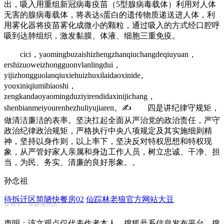
出，吸入用重组新冠病毒疫苗（5型腺病毒载体）利用对人体
无害的腺病毒载体，将表达s蛋白的遗传物质递送进人体，利
用雾化器将疫苗雾化成微小的颗粒，通过吸入的方式经口腔呼
吸到达肺组织，激发黏膜、体液、细胞三重免疫。
cici，yaomingbuzaishizhengzhanqiuchangdeqiuyuan，
ershizuoweizhongguonvlanlingdui，
yijizhongguolanqiuxiehuizhuxilaidaoxinide。
youxiniqiumibiaoshi，
zengkandaoyaomingduziyirendidaxinijichang，
shenbianmeiyourenhezhuliyujiaren。✍ 四是讲纪律守规矩，
做清洁廉洁的表率。坚决扛起全面从严治党的政治责任，严守
政治纪律政治规矩，严格执行中央八项规定及其实施细则精
神，坚持以身作则，以上率下，坚决反对特权思想和特权现
象，从严管好家人亲属和身边工作人员，树立忠诚、干净、担
当，为民、务实、清廉的良好形象。。
孙念祖
待拆迁区简陋快餐房02
仙踪林老狼官方网站大豆
发布于：阜新海州区
声明：该文观点仅代表作者本人，搜狐号系信息发布平台，搜