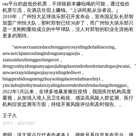
ota平台的超低价机票，不排除赔本赚吆喝的可能，通过低价
机票引流，在酒店住宿上赚钱。”上诉民航从业者说。¿
2010年，广州恒大足球俱乐部召开发布会，宣布国足队长郑智
加盟广州恒大队，那时郑智已经30岁了，而广州恒大俱乐部只
是一支刚刚重组成立的中甲球队，没人对郑智的职业生涯抱有
更多的期待。
“anwaerxuanzedaozhongguoyouyidingdedaibiaoxing。
anwaerciqianzoufangledongnanyaguojia，
xianzaidaozhongguofangwen，
dengyushiyidongnanyaguojialingdaorendeshenfentaruleguojiwutai
anwaerzaiyisilanguojiayouyidingdediwei，
bingqieshidongmengzhuyaolingdaorendaibiaozhiyi，
yincitabujinshiyimalaixiyalingdaorendeshenfendaofangzhonggu
2022年5月以来，全球多地暴发猴痘疫情，我国疾控机构高度
重视，从加强入境人员卫生检疫、感染高风险人群监测、医疗
机构症状监测等方面，持续开展风险评估和及时报告。。
王子久
发布于：咸阳渭城区
声明：该文观点仅代表作者本人，搜狐号系信息发布平台，搜