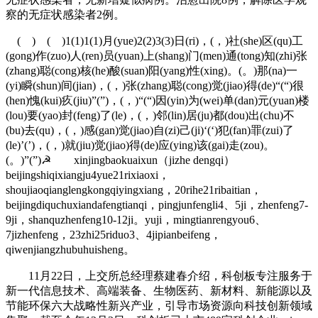
察的无症状感染者2例。
( ) ( )1(1)1(1)月(yue)2(2)3(3)日(ri)，(，)社(she)区(qu)工
(gong)作(zuo)人(ren)员(yuan)上(shang)门(men)通(tong)知(zhi)张
(zhang)聪(cong)核(he)酸(suan)阳(yang)性(xing)。(。)那(na)一
(yi)瞬(shun)间(jian)，(，)张(zhang)聪(cong)觉(jiao)得(de)“(“)很
(hen)愧(kui)疚(jiu)”(”)，(，)“(“)因(yin)为(wei)单(dan)元(yuan)楼
(lou)要(yao)封(feng)了(le)，(，)邻(lin)居(ju)都(dou)出(chu)不
(bu)去(qu)，(，)感(gan)觉(jiao)自(zi)己(ji)‘(‘)犯(fan)罪(zui)了
(le)’(’)，(，)就(jiu)觉(jiao)得(de)应(ying)该(gai)走(zou)。
(。)”(”)☭ xinjingbaokuaixun（jizhe dengqi）
beijingshiqixiangju4yue21rixiaoxi，
shoujiaoqianglengkongqiyingxiang，20rihe21ribaitian，
beijingdiquchuxiandafengtianqi，pingjunfengli4、5ji，zhenfeng7-
9ji，shanquzhenfeng10-12ji。yuji，mingtianrengyou6、
7jizhenfeng，23zhi25riduo3、4jipianbeifeng，
qiwenjiangzhubuhuisheng。
11月22日，上交所总经理蔡建春介绍，科创板专注服务于
新一代信息技术、高端装备、生物医药、新材料、新能源以及
节能环保六大战略性新兴产业，引导市场资源向科技创新领域