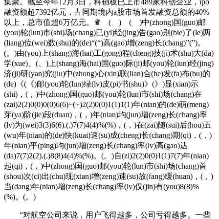
集聚。截至今年12月3日，科创板已上市489家科创企业，ipo
融资额超7392亿元，占同期境内a股市场首发融资总额的40%
以上，总市值超6万亿元。♛ ( ) ( )中(zhong)国(guo)邮
(you)轮(lun)市(shi)场(chang)已(yi)经(jing)告(gao)别(bie)了(le)两
(liang)位(wei)数(shu)的(de)“(“)高(gao)增(zeng)长(chang)”(”)。
(。)由(you)上(shang)海(hai)工(gong)程(cheng)技(ji)术(shu)大(da)
学(xue)、(、)上(shang)海(hai)国(guo)际(ji)邮(you)轮(lun)经(jing)
济(ji)研(yan)究(jiu)中(zhong)心(xin)联(lian)合(he)发(fa)布(bu)的
(de)《(《)邮(you)轮(lun)绿(lv)皮(pi)书(shu)》(》)显(xian)示
(shi)，(，)中(zhong)国(guo)邮(you)轮(lun)市(shi)场(chang)在
(zai)2(2)0(0)0(0)6(6)~(~)2(2)0(0)1(1)1(1)年(nian)的(de)萌(meng)
芽(ya)阶(jie)段(duan)，(，)年(nian)均(jun)增(zeng)长(chang)率
(lv)为(wei)3(3)6(6).(.)7(7)4(4)%(%)，(，)在(zai)随(sui)后(hou)五
(wu)年(nian)的(de)快(kuai)速(su)成(cheng)长(chang)期(qi)，(，)
年(nian)平(ping)均(jun)增(zeng)长(chang)率(lv)高(gao)达
(da)7(7)2(2).(.)8(8)4(4)%(%)。(。)自(zi)2(2)0(0)1(1)7(7)年(nian)
起(qi)，(，)中(zhong)国(guo)邮(you)轮(lun)市(shi)场(chang)首
(shou)次(ci)出(chu)现(xian)增(zeng)速(su)放(fang)缓(huan)，(，)
当(dang)年(nian)增(zeng)长(chang)率(lv)仅(jin)有(you)8(8)%
(%)。(。)
“对航空公司来说，用户飞得越多，公司亏得越多。一些