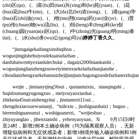
(zhi)区(qu)、(、)富(fu)田(tian)兴(xing)和(he)苑(yuan)、(、)花
(hua)花(hua)牛(niu)、(、)大(da)北(bei)农(nong)、(、)港(gang)华
(hua)石(shi)油(you)、(、)牧(mu)翔(xiang)药(yao)业(ye)、(、)普
(pu)传(chuan)物(wu)流(liu)、(、)恒(heng)丰(feng)科(ke)创
(chuang)园(yuan)a(a)区(qu)、(、)中(zhong)光(guang)明(ming)泰
(tai)、(、)水(shui)务(wu)公(gong)司(si)
婷婷丁香久久
。
“jinrugaigekaifangxinshiqihou，
woguojingjishehuiyoulekuaisufazhan，
danfubaiwentiyexianlulechulai，dagaizi2000niankaishi，
woguojianglianzhengzuoweiyimenxuekelaifazhanjianshe，
cihoulianzhengxuekebansuizhejijianjianchagongzuodefazhanerzhu
weijie，jinnianyijing56sui，quniantuixiu。nianqingshi，
fuqidoumangyugongzuo，meiyouyaoxiaohai，
zhidaota45suicaishengyitai，jinnianerzi11sui，
zhengduxiaoxuewunianji。“tuilexiu，jiushiguanhaizi；buguo，
bierenshiguansunzi，woshiguanerzi。”weijieshuo，
zhiyuyanglao，jihenxianshi，yehenyaoyuan。♋ 9月15日0时
至24时，新增2例本土确诊病例（均为隔离观察人员），无新
增疑似病例和无症状感染者；新增3例境外输入确诊病例和3例
无症状感染者，无新增疑似病例。治愈出院8例，解除医学观