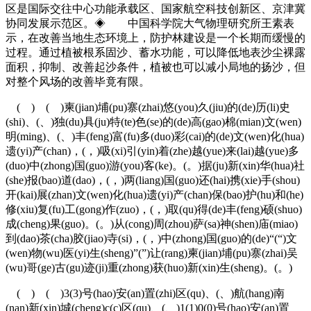
区是国际交往中心功能承载区、国家航空科技创新区、京津冀
协同发展示范区。◈ 中国科学院大气物理研究所王素表
示，在改善当地生态环境上，防护林建设是一个长期而缓慢的
过程。通过植被根系固沙、蓄水功能，可以降低地表沙尘裸露
面积，抑制、改善起沙条件，植被也可以减小局地的扬沙，但
对整个风场的改善毕竟有限。
( ) ( )柬(jian)埔(pu)寨(zhai)悠(you)久(jiu)的(de)历(li)史
(shi)、(、)独(du)具(ju)特(te)色(se)的(de)高(gao)棉(mian)文(wen)
明(ming)、(、)丰(feng)富(fu)多(duo)彩(cai)的(de)文(wen)化(hua)
遗(yi)产(chan)，(，)吸(xi)引(yin)着(zhe)越(yue)来(lai)越(yue)多
(duo)中(zhong)国(guo)游(you)客(ke)。(。)据(ju)新(xin)华(hua)社
(she)报(bao)道(dao)，(，)两(liang)国(guo)还(hai)携(xie)手(shou)
开(kai)展(zhan)文(wen)化(hua)遗(yi)产(chan)保(bao)护(hu)和(he)
修(xiu)复(fu)工(gong)作(zuo)，(，)取(qu)得(de)丰(feng)硕(shuo)
成(cheng)果(guo)。(。)从(cong)周(zhou)萨(sa)神(shen)庙(miao)
到(dao)茶(cha)胶(jiao)寺(si)，(，)中(zhong)国(guo)的(de)“(“)文
(wen)物(wu)医(yi)生(sheng)”(”)让(rang)柬(jian)埔(pu)寨(zhai)吴
(wu)哥(ge)古(gu)迹(ji)重(zhong)获(huo)新(xin)生(sheng)。(。)
( ) ( )3(3)号(hao)安(an)置(zhi)区(qu)、(、)航(hang)南
(nan)新(xin)城(cheng)c(c)区(qu)、(、)1(1)0(0)号(hao)安(an)置