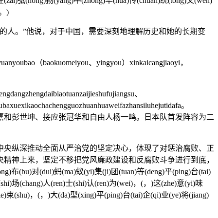
在(zai)弘(hong)扬(yang)中(zhong)华(hua)传(chuan)统(tong)文(wen)
(。)
的人。”他说，对于中国，需要深刻地理解历史和她的长期变
uyuanyoubao（baokuomeiyou、yingyou）xinkaicangjiaoyi，
angzhengdaibiaotuanzaijieshufujiangsu、
nyibubaxuexikaochachengguozhuanhuaweifazhansiluhejutidafa。
哲嘉和彭世坤、接应张冠华和自由人杨一鸣。日本队首发阵容为二
央纵深推动全面从严治党的坚定决心，体现了对惩治腐败、正
央精神上来，坚定不移把党风廉政建设和反腐败斗争进行到底，
(dui)蚂(ma)蚁(yi)集(ji)团(tuan)等(deng)平(ping)台(tai)
shi)场(chang)人(ren)士(shi)认(ren)为(wei)，(，)这(zhe)意(yi)味
ie)束(shu)，(，)大(da)型(xing)平(ping)台(tai)企(qi)业(ye)将(jiang)