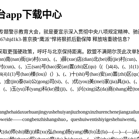
app下载中心
专题警示教育大会，就是要宣示深入贯彻中央八项规定精神、驰而
67shjd1k3-普京换“鹰派”悍将狠抓后勤保障 释放啥重磅信息？
取更强硬政策，呼吁与北京保持距离。欧盟不满朔尔茨此次单独
ie)村(cun)、(、)薛(xue)店(dian)北(bei)街(jie)村(cun)、(、)油
n)村(cun)、(、)三(san)号(hao)安(an)置(zhi)区(qu)（(（)4(4)、(、)1(
)4(4)1(1)号(hao)楼(lou)）(）)、(、)十(shi)号(hao)安(an)置(zhi)区(qu
(、)金(jin)泰(tai)公(gong)司(si)、(、)优(you)美(mei)家(jia)具(ju)、(
)、(、)玉(yu)洋(yang)科(ke)技(ji)、(、)兴(xing)达(da)商(shang)砼(ton
ghehaidaxuehuanjingyushehuiyanjiuzhongxinzhurenchenejiangzail
zuoweide——congbenzhishangshuo，queshuiwentishiyigeshehuiwenti
da)师(shi)继(ji)续(xu)弘(hong)扬(yang)佛(fo)法(fa)—(—)—(—)从(