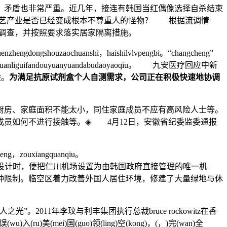
、矛盾也非常严重。近几年，接连有韩国当红偶像选择自杀结束
的演艺产业是否已经变成根本不尊重人的怪物？ 根据流调情
学调查，并按照要求落实居家隔离措施。
henzhengdongshouzaochuanshi，haishilvlvpengbi。“changcheng”
ijishu、guanliguifandouyuanyuandabudaoyaoqiu。 九安医疗回应中新
验。
为满足抗原试剂盒个人自测需求，公司正在积极快速地协调
房、家庭面积不能太小，同住家庭成员不应有高风险人士等。
员如何不进行接触等。◈ 4月12日，安徽省纪委监委通报
sheng，zouxiangquanqiu。
”，为此，在规划设计时，便把仁川机场设置为由韩国政府直接管理的唯一机
种限制。临空区着力改善外国人居住环境，修建了大量绿地与休
11年李玟与利丰集团执行总裁bruce rockowitz在香
)误(wu)入(ru)美(mei)国(guo)领(ling)空(kong)，(，)完(wan)全