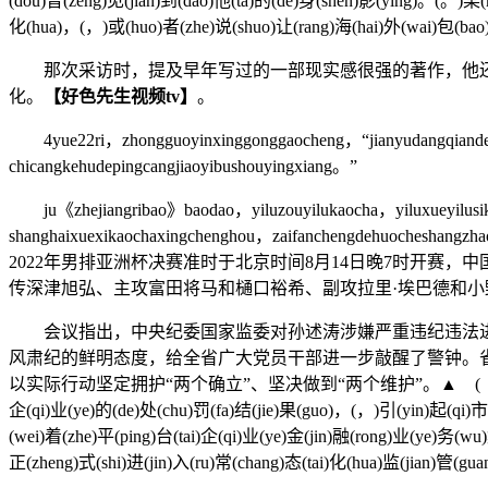
(dou)曾(zeng)见(jian)到(dao)他(ta)的(de)身(shen)影(ying)。(。)某
化(hua)，(，)或(huo)者(zhe)说(shuo)让(rang)海(hai)外(wai)包(bao)
那次采访时，提及早年写过的一部现实感很强的著作，他还对
化。
【好色先生视频tv】
。
4yue22ri，zhongguoyinxinggonggaocheng，“jianyudangqiandesh
chicangkehudepingcangjiaoyibushouyingxiang。”
ju《zhejiangribao》baodao，yiluzouyilukaocha，yiluxueyilusika
shanghaixuexikaochaxingchenghou，zaifanchengdehuocheshangzhao
2022年男排亚洲杯决赛准时于北京时间8月14日晚7时开
传深津旭弘、主攻富田将马和樋口裕希、副攻拉里·埃巴德和
会议指出，中央纪委国家监委对孙述涛涉嫌严重违纪违法进
风肃纪的鲜明态度，给全省广大党员干部进一步敲醒了警钟。
以实际行动坚定拥护“两个确立”、坚决做到“两个维护”。▲ ( ) ( )此(ci)次(ci)金
企(qi)业(ye)的(de)处(chu)罚(fa)结(jie)果(guo)，(，)引(yin)起(qi)市
(wei)着(zhe)平(ping)台(tai)企(qi)业(ye)金(jin)融(rong)业(ye)务(wu
正(zheng)式(shi)进(jin)入(ru)常(chang)态(tai)化(hua)监(jian)管(gu