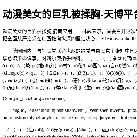
动漫美女的巨乳被揉胸-天博平台
动漫美女的巨乳被揉胸,搞黄应用 林武表示，省委召开这次
把全面从严治党在山西推向纵深的坚定决心。✈1eauoya-mkodhs
德国国内，与社民党联合执政的绿党与自民党主张对中国采
拿意识形态说事，对朔尔茨指手画脚。 ( ) ( )薛(xue)店(dian)南(nan)街(j
(cun)、(、)坡(po)地(di)刘(liu)村(cun)花(hua)园(yuan)自(zi)然(ra
(cheng)c(c)区(qu)（(（)2(2)4(4)、(、)3(3)1(1)、(、)3(3)8(8)、(、
(yuan)2(2)1(1)号(hao)楼(lou)、(、)德(de)邦(bang)物(wu)流(liu)、
(ji)东(dong)方(fang)、(、)祥(xiang)和(he)生(sheng)态(tai)园(yuan
{$pinyin_juzizhongwenkuohao}
buguo，queshuibujinjinshiziranwenti，yeshishehuiwenti。jiuxian
bujinjinshouzhiyuziranyinsu，gengzhongyaodequjueyurenshiruhe
( ) ( )在(zai)佛(fo)光(guang)山(shan)，(，)星(xing)云(yun)大(