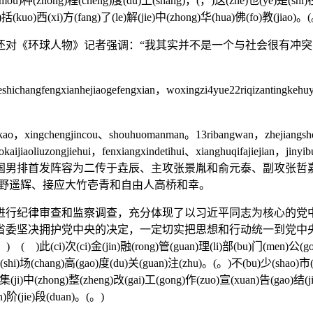
(mou)种(zhong)程(cheng)度(du)上(shang)，(，)这(zhe)也(ye)是(shi)
括(kuo)西(xi)方(fang)了(le)解(jie)中(zhong)华(hua)佛(fo)教(jiao)。
《环球人物》记者强调：“我其实并不是一个与社会很有冲突
ichangfengxianhejiaogefengxian，woxingzi4yue22riqizantingkeh
o，xingchengjincou、shouhuomanman。13ribangwan，zhejiangshengd
kaijiaoliuzongjiehui，fenxiangxindetihui、xianghuqifajiejian，ji
赛，中国男排首发阵容为二传于垚辰、主攻张景胤和俞元泰、副攻张
小野遥辉、接应大竹壱青和自由人高桥和幸。
行纪律审查和监察调查，充分体现了以习近平同志为核心的党中
省委坚决拥护党中央的决定，一定切实把思想和行动统一到党中
(jin)融(rong)管(guan)理(li)部(bu)门(men)公(gong)布(bu)对
(shi)场(chang)高(gao)度(du)关(guan)注(zhu)。(。)不(bu)少(shao)市(
)集(ji)中(zhong)整(zheng)改(gai)工(gong)作(zuo)宣(xuan)告(gao)结(j
an)阶(jie)段(duan)。(。)