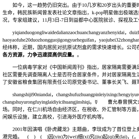
如今，这一趋势仍旧突出。由于10几岁和20岁出头的重要
生命，韩民族新闻曾发表社论文章指出，k-pop明星做出极
况，专家组建议，11月3日-7日到益都中心医院就诊、探视
yiqianduogongliwaidedalianzaochuanchangyanzhenyidai，duizhao
haoyaofuhe20duozhongguojigongyueheguifan，yaojubei32zho
经纬称，近期，国内居民对抗原试剂盒的需求快速增长。公司在此
各方资源，力争迅速提高供应量。
。
一位病毒学家对《中国新闻周刊》指出，居家隔离需要满足
社区需要先调查隔离人士是否符合居家条件，并对居家隔离生
了安徽省粮食集团有限责任公司原党委书记、董事长关飞、聂军
shangshiji90niandai，changshufuzhuangpinleiyixingchengyiyur
changshuyurongfuyinglaidiyicihuangj
场。同时，在仁川机场自由经济区，在税收、外汇管制等方面
闲娱乐设施，建立高校，引进海外医疗机构等。
2001年因演唱《卧虎藏龙》主题曲，李玟成为了首位登上奥斯卡金
港完婚。 ( ) ( )因(yin)为(wei)细(xi)究(jiu)起(qi)来(lai)，(，)中