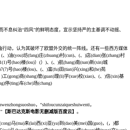
不息纠治“四风”的鲜明态度，宣示坚持严的主基调不动摇、
行动，认为其破坏了欧盟外交的统一阵线。还有一些西方媒体
(you)坊(fang)庄(zhuang)村(cun)、(、)店(dian)张(zhang)村
1)1(1)号(hao)楼(lou)）(）)、(、)航(hang)南(nan)新(xin)城
)7(7)号(hao)楼(lou)、(、)富(fu)田(tian)兴(xing)和(he)苑
、)工(gong)商(shang)管(guan)理(li)学(xue)校(xiao)、(、)信(xin)基
g)停(ting)车(che)场(chang)
unwenzhongsuoshuo，“shifoucunzaiqueshuiwenti，
。”
【斯巴达克斯电影无删减版百度云】
。
cong)马(ma)来(lai)西(xi)亚(ya)到(dao)美(mei)国(guo)，(，)都