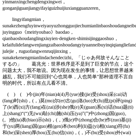
yinmanxingchengdengxingwei，
gonganjiguanjiangyifayiguizhuijiuxiangguanzeren。
lingyifangmian，
sunakezhengfuyinweiyaoyuzhongguojiechumianlinbaoshoudangnei
juyingguo《meiriyoubao》baodao，
qianbaoshoudanglingxiuyien·dengken·shimisijinggaoshuo，
kelaifulidefangwenjiangzaibaoshoudangyiyuanneibuyinqiqiangliefa
julejie，ruguofangwenruqijinxing，
sunakekenengmianlindachendecizhi。「じゃあ何故そんなこと
するの」 葛兆光：世界秩序是不是到了巨变的节点，这个
问题太大，我不敢说。因为现在发生的事情，让思想世界越来
越乱，我们不可能回到“心也简单，人也简单”那种道理不言自
明的时代，所以有点儿看不清。
( ) ( )今(jin)年(nian)4(4)月(yue)接(jie)受(shou)采(cai)访
(fang)时(shi)，(，)莫(mo)尔(er)古(gu)洛(luo)夫(fu)批(pi)评(ping)
了(le)西(xi)方(fang)在(zai)涉(she)俄(e)关(guan)系(xi)话(hua)题(ti)
上(shang)“(“)无(wu)耻(chi)施(shi)压(ya)”(”)中(zhong)国(guo)。
(。)他(ta)表(biao)示(shi)，(，)俄(e)中(zhong)合(he)作(zuo)基(ji)
于(yu)两(liang)国(guo)根(gen)本(ben)利(li)益(yi)相(xiang)符(fu)
和(he)深(shen)厚(hou)互(hu)信(xin)，(，)不(bu)受(shou)外(wai)