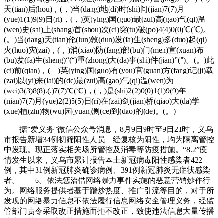
天(tian)后(hou)，(，)当(dang)地(di)时(shi)间(jian)7(7)月
(yue)1(1)9(9)日(ri)，(，)英(ying)国(guo)最(zui)高(gao)气(qi)温
(wen)史(shi)上(shang)首(shou)次(ci)突(tu)破(po)4(4)0(0)℃(℃)。
(。)当(dang)天(tian)伦(lun)敦(dun)发(fa)生(sheng)多(duo)起(qi)
火(huo)灾(zai)，(，)消(xiao)防(fang)部(bu)门(men)宣(xuan)布
(bu)发(fa)生(sheng)“(“)重(zhong)大(da)事(shi)件(jian)”(”)。(。)此
(ci)前(qian)，(，)英(ying)国(guo)有(you)官(guan)方(fang)记(ji)载
(zai)以(yi)来(lai)的(de)最(zui)高(gao)气(qi)温(wen)为
(wei)3(3)8(8).(.)7(7)℃(℃)，(，)是(shi)2(2)0(0)1(1)9(9)年
(nian)7(7)月(yue)2(2)5(5)日(ri)在(zai)剑(jian)桥(qiao)大(da)学
(xue)植(zhi)物(wu)园(yuan)测(ce)到(dao)的(de)。(。)
据“爱义务”微信公众号消息，8月9日9时至9日21时，义乌
市报告新增34例初筛阳性人员，经复核为阳性，均为隔离管控
中发现。现正落实相关场所管控及消毒等防疫措施。“8.2”疫
情发生以来，义乌市累计报告本土新冠病毒阳性感染者422
例，其中31例新冠肺炎确诊病例、391例新冠肺炎无症状感染
者。 6。依法惩治借网络暴力事件实施的恶意营销炒作行
为。网络服务提供者基于蹭炒热度、推广引流等目的，对于所
发现的网络暴力信息不依法履行信息网络安全管理义务，经监
管部门责令采取改正措施而拒不改正，致使违法信息大量传播