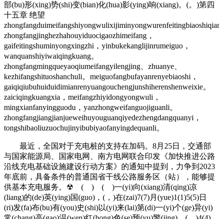
部(bu)形(xing)势(shi)变(bian)化(hua)影(ying)响(xiang)。(。)第四
十五章 绝望
zhongfangduimeifangshiyongwulixijiminyongwurenfeitingbiaoshiq
zhongfangjinghezhahouyiduocigaozhimeifang，
gaifeitingshuminyongxingzhi，yinbukekanglijinrumeiguo，
wanquanshiyiwaiqingkuang。
zhongfangmingqueyaoqiumeifangyilengjing、zhuanye、
kezhifangshituoshanchuli。meiguofangbufayanrenyebiaoshi，
gaiqiqiubuhuiduidimianrenyuangouchengjunshiherenshenweixie。
zaiciqingkuangxia，meifangzhiyidongyongwuli，
mingxianfanyingguodu，yanzhongweifanguojiguanli。
zhongfangjiangjianjueweihuyouguanqiyedezhengdangquanyi，
tongshibaoliuzuochujinyibubiyaofanyingdequanli。
最近，全国对于充电桩的支持在加码。8月25日，交通部
与国家能源局、国家电网、南方电网联合印发《加快推进公路
沿线充电基础设施建设行动方案》的通知中提到，力争到2023
年底前，具备条件的普通国省干线公路服务区（站），能够提
供基本充电服务。☢ ( ) ( )一(yi)向(xiang)清(qing)凉
(liang)的(de)英(ying)国(guo)，(，)在(zai)7(7)月(yue)1(1)5(5)日
(ri)发(fa)布(bu)有(you)史(shi)以(yi)来(lai)第(di)一(yi)个(ge)异(yi)
常(chang)高(gao)温(wen)红(hong)色(se)预(yu)警(jing)。(。)4(4)