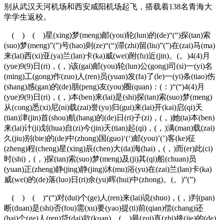
别从武汉天河机场和西安咸阳机场起飞，搭载着138名青海大
学学生返校。
( ) ( )星(xing)梦(meng)邮(you)轮(lun)的(de)“(“)探(tan)索
(suo)梦(meng)”(”)号(hao)则(ze)“(“)滞(zhi)留(liu)”(”)在(zai)马(ma)
来(lai)西(xi)亚(ya)兰(lan)卡(ka)威(wei)附(fu)近(jin)。(。)4(4)月
(yue)9(9)日(ri)，(，)该(gai)邮(you)轮(lun)公(gong)司(si)一(yi)名
(ming)工(gong)作(zuo)人(ren)员(yuan)发(fa)了(le)一(yi)条(tiao)伤
(shang)感(gan)的(de)朋(peng)友(you)圈(quan)：(：)“(“)4(4)月
(yue)9(9)日(ri)，(，)本(ben)来(lai)是(shi)探(tan)索(suo)梦(meng)
从(cong)悉(xi)尼(ni)载(zai)誉(yu)归(gui)来(lai)开(kai)启(qi)天
(tian)津(jin)首(shou)航(hang)的(de)日(ri)子(zi)，(，)她(ta)本(ben)
来(lai)计(ji)划(hua)自(zi)今(jin)天(tian)起(qi)，(，)满(man)载(zai)
久(jiu)别(bie)的(de)中(zhong)国(guo)‘(‘)邮(you)’(’)客(ke)征
(zheng)程(cheng)星(xing)辰(chen)大(da)海(hai)，(，)而(er)此(ci)
时(shi)，(，)探(tan)索(suo)梦(meng)及(ji)其(qi)船(chuan)员
(yuan)正(zheng)静(jing)静(jing)沐(mu)浴(yu)在(zai)兰(lan)卡(ka)
威(wei)的(de)落(luo)日(ri)余(yu)晖(hui)中(zhong)。(。)”(”)
( ) ( )“(“)对(dui)个(ge)人(ren)来(lai)说(shuo)，(，)判(pan)
断(duan)是(shi)否(fou)需(xu)要(yao)提(ti)前(qian)偿(chang)还
(hai)个(ge)人(ren)贷(dai)款(kuan)，(，)最(zui)直(zhi)接(jie)的(de)