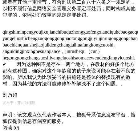
或者有其他严重情节，符合刑法第二百八十六条之一规定的，
以拒不履行信息网络安全管理义务罪定罪处罚；同时构成其他
犯罪的，依照处罚较重的规定定罪处罚。
qingshiminpengyoujixujianchibuquzhonggaofengxiandiquhebaogao
yangeluoshichengzuogonggongjiaotonggongjuyijijinrugonggongcha
baochianquanshejiaojulidengchangtaihuafangkongcuoshi。
anguidingjinxinghesuanjiance，jinrushequ（cun）
hegonggongchangsuoshiyangeluoshisaomacewendengfangyicuoshi
✔ 因为这种图不是存在一两个地方，在教材的好多个地方
都有这种图，确实对这个年龄段的孩子来说可能存在着不良的
影响。所以我认为比较妥当的措施还是整体的替换现有的教
材，因为其他的方法可能修修补补解决不了这个问题。。
刘乃超
发布于：开封鼓楼区
声明：该文观点仅代表作者本人，搜狐号系信息发布平台，搜
狐仅提供信息存储空间服务。
阅读 (
0
)