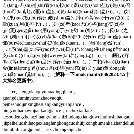
方(fang)式(shi)是(shi)看(kan)投(tou)资(zi)收(shou)益(yi)是(shi)否
(fou)可(ke)以(yi)覆(fu)盖(gai)贷(dai)款(kuan)利(li)息(xi)。(。)如
(ru)果(guo)投(tou)资(zi)收(shou)益(yi)率(lv)高(gao)于(yu)贷(dai)
款(kuan)利(li)率(lv)，(，)则(ze)考(kao)虑(lv)将(jiang)资(zi)金
(jin)更(geng)多(duo)用(yong)于(yu)投(tou)资(zi)；(；)反(fan)之
(zhi)则(ze)可(ke)以(yi)考(kao)虑(lv)部(bu)分(fen)或(huo)全(quan)
部(bu)偿(chang)还(hai)贷(dai)款(kuan)。(。)当(dang)然(ran)，
(，)还(hai)需(xu)要(yao)为(wei)日(ri)常(chang)生(sheng)活(huo)
支(zhi)出(chu)与(yu)未(wei)来(lai)养(yang)老(lao)、(、)医(yi)疗
(liao)等(deng)留(liu)足(zu)资(zi)金(jin)。(。)”(”)招(zhao)联(lian)
金(jin)融(rong)首(shou)席(xi)研(yan)究(jiu)员(yuan)董(dong)希
(xi)淼(miao)说(shuo)。(。)
解释一下omak manta360(2023.4.5十
大排名更新中)
。
er、fengxianquyuhuadingqijian，
guangdajuminyaoanzhaoyaoqiu，
peiheshudijinxinghesuanjikangyuanjiance，
bingzuohaoziwojiankangjiance，ruchuxianfare、
kesoudengzhengzhuangyingjishizhudongxiangjuweihuirushibaogao
jijipeiheluoshihaogexiangfangkongcuoshijijikongbumenkaizhandeli
duijubufucongguanli、sizichuangkajinchu、